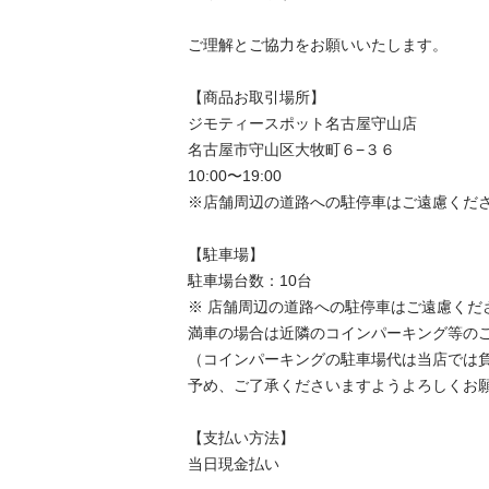
ご理解とご協力をお願いいたします。

【商品お取引場所】

ジモティースポット名古屋守山店

名古屋市守山区大牧町６−３６

10:00〜19:00

※店舗周辺の道路への駐停車はご遠慮くださ
【駐⾞場】

駐車場台数：10台

※ 店舗周辺の道路への駐停車はご遠慮くださ
満車の場合は近隣のコインパーキング等のご
（コインパーキングの駐車場代は当店では負
予め、ご了承くださいますようよろしくお願
【⽀払い⽅法】

当日現金払い
