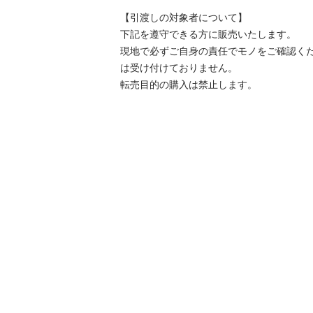
【引渡しの対象者について】

下記を遵守できる⽅に販売いたします。

現地で必ずご⾃⾝の責任でモノをご確認く
は受け付けておりません。

転売⽬的の購⼊は禁⽌します。