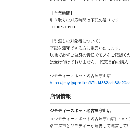
【営業時間】

引き取りの対応時間は下記の通りです

10:00〜19:00

【引渡しの対象者について】

下記を遵守できる⽅に販売いたします。

現地で必ずご⾃⾝の責任でモノをご確認く
は受け付けておりません。 転売⽬的の購⼊は禁
https://jmty.jp/profiles/67bd4832ccb88d20
店舗情報
ジモティースポット名古屋守山店
＜ジモティースポット名古屋守山店について
名古屋市とジモティーが連携して運営してい