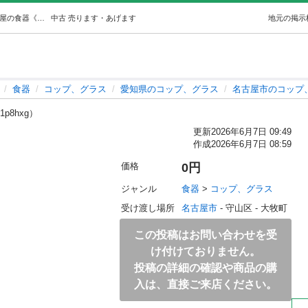
0518-061 【無料】 グラス (ジモスポ名古屋守山店) 名古屋の食器《コップ、グラス》の中古あげます・譲ります｜ジモティーで不用品の処分
中古
売ります・あげます
地元の掲示
食器
コップ、グラス
愛知県のコップ、グラス
名古屋市のコップ
1p8hxg）
更新
2026年6月7日 09:49
作成
2026年6月7日 08:59
価格
0円
ジャンル
食器
 > 
コップ、グラス
受け渡し場所
名古屋市
 - 守山区
 - 大牧町
この投稿はお問い合わせを受
け付けておりません。
投稿の詳細の確認や商品の購
入は、直接ご来店ください。