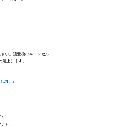
ださい。譲受後のキャンセル
⽌します。

ca1c2baa
＞

ます。
