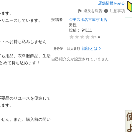
店舗情報をみる
違反を報告
注意事項
す。

投稿者
ジモスポ名古屋守山店
ユースしています。

男性
投稿： 
94111
0.0
ットへお持ち込みしません
認証とは
身分証
法人書類
ども用品、衣料服飾品、生活
自己紹介文が設定されていません
めて持ち込めます！


不要品のリユースを促進して
。

ません。また、購入前の問い