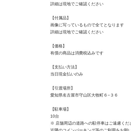
詳細は現地でご確認ください

【付属品】

画像に写っているもので全てとなります

詳細は現地でご確認ください

【価格】

有償の商品は消費税込みです

【⽀払い⽅法】

当⽇現⾦払いのみ

【引渡場所】

愛知県名古屋市守山区大牧町６−３６

【駐⾞場】

10台

※ 店舗周辺の道路への駐停車はご遠慮ください
近隣のコインパーキング等のご利用をお願いい