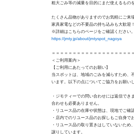
粗⼤ごみ等の減量を⽬的にまだ使えるものを
たくさん品物がありますのでお気軽にご来場
家具家電などの不要品の持ち込みも大歓迎！
https://jmty.jp/about/jmtyspot_nagoya
＝＝＝＝＝＝＝＝＝＝＝＝＝＝＝＝＝＝＝＝
＜ご利用案内＞

【ご利用にあたってのお願い】

当スポットは、地域のごみを減らすため、
います。以下の点についてご協力をお願いし
・ジモティーでの問い合わせには返信でき
合わせも必要ありません。

・リユース品の在庫や状態は、現地でご確認
・店内でのリユース品のお探しもご自身でお
・リユース品の取り置きはしていないため
譲りしています。
