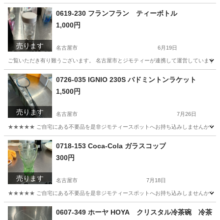
0619-230 フランフラン ティーボトル
1,000円
売ります
名古屋市
6月19日
ご覧いただき有り難うございます。 名古屋市とジモティーが連携して運営しています。 
愛知
名古屋市
食器
リユース
0726-035 IGNIO 230S バドミントンラケット
1,500円
売ります
名古屋市
7月26日
★★★★★ ご自宅にある不要品を是非ジモティースポットへお持ち込みしませんか？ 家
愛知
名古屋市
その他
IGNIO
0718-153 Coca-Cola ガラスコップ
300円
売ります
名古屋市
7月18日
★★★★★ ご自宅にある不要品を是非ジモティースポットへお持ち込みしませんか？ 家
愛知
名古屋市
食器
現地
0607-349 ホーヤ HOYA クリスタル冷茶碗 冷茶