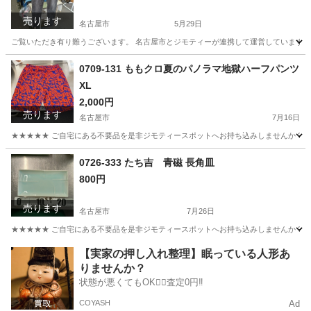
売ります
名古屋市
5月29日
ご覧いただき有り難うございます。 名古屋市とジモティーが連携して運営しています。 
愛知
名古屋市
スポーツウェア
リユース
0709-131 ももクロ夏のパノラマ地獄ハーフパンツ
XL
2,000円
売ります
名古屋市
7月16日
★★★★★ ご自宅にある不要品を是非ジモティースポットへお持ち込みしませんか？ 家
愛知
名古屋市
パンツ
ももクロ
0726-333 たち吉 青磁 長角皿
800円
売ります
名古屋市
7月26日
★★★★★ ご自宅にある不要品を是非ジモティースポットへお持ち込みしませんか？ 家
愛知
名古屋市
食器
たち吉
【実家の押し入れ整理】眠っている人形あ
りませんか？
状態が悪くてもOK🙆‍♀️査定0円‼️
COYASH
Ad