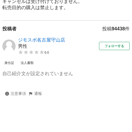
キャンセルは受け付けておりません。

転売⽬的の購⼊は禁⽌します。
投稿者
投稿
94438
件
ジモスポ名古屋守山店
男性
フォローする
0.0
身分証
法人書類
自己紹介文が設定されていません
注意事項
通報