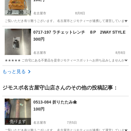
名古屋市
8月8日
ご覧いただき有り難うございます。 名古屋市とジモティーが連携して運営しています。 
愛知
名古屋市
家庭用品
リユース
0717-197 ラチェットレンチ ８P 2WAY STYLE
300円
名古屋市
8月8日
★★★★★ ご自宅にある不要品を是非ジモティースポットへお持ち込みしませんか？ 家
愛知
名古屋市
その他
ラチェットレンチ
もっと見る
ジモスポ名古屋守山店
さんのその他の投稿記事：
0513-084 折りたたみ傘
100円
売ります
名古屋市
7月5日
ご覧いただき有り難うございます。 名古屋市とジモティーが連携して運営しています。 