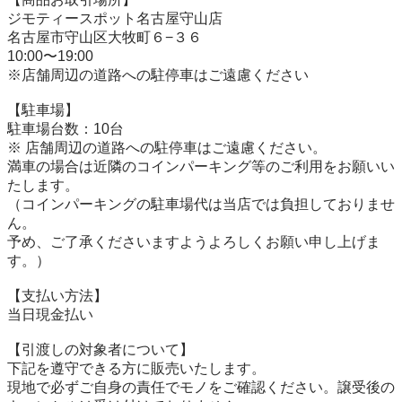
ジモティースポット名古屋守山店

名古屋市守山区大牧町６−３６

10:00〜19:00

※店舗周辺の道路への駐停車はご遠慮ください

【駐⾞場】

駐車場台数：10台

※ 店舗周辺の道路への駐停車はご遠慮ください。

満車の場合は近隣のコインパーキング等のご利用をお願いい
たします。

（コインパーキングの駐車場代は当店では負担しておりませ
ん。

予め、ご了承くださいますようよろしくお願い申し上げま
す。）

【⽀払い⽅法】

当日現金払い

【引渡しの対象者について】

下記を遵守できる⽅に販売いたします。

現地で必ずご⾃⾝の責任でモノをご確認ください。譲受後の