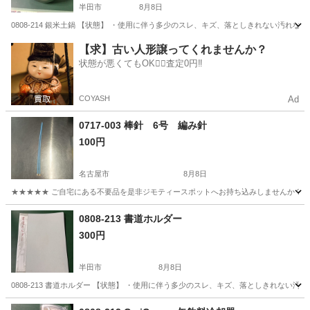
半田市
8月8日
0808-214 銀米土鍋 【状態】 ・使用に伴う多少のスレ、キズ、落としきれない汚れ
愛知
半田市
調理器具
現地
【求】古い人形譲ってくれませんか？
状態が悪くてもOK🙆‍♀️査定0円‼️
COYASH
Ad
0717-003 棒針 6号 編み針
100円
名古屋市
8月8日
★★★★★ ご自宅にある不要品を是非ジモティースポットへお持ち込みしませんか？ 家
愛知
名古屋市
調理器具
編み針
0808-213 書道ホルダー
300円
半田市
8月8日
0808-213 書道ホルダー 【状態】 ・使用に伴う多少のスレ、キズ、落としきれない
愛知
半田市
家庭用品
現地