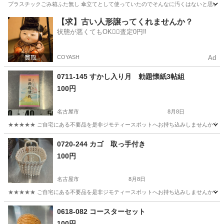
プラスチックごみ箱ふた無し 傘立てとして使っていたのでそんなに汚くはないと思いま
愛知
名古屋市
上飯田駅
家庭用品
【求】古い人形譲ってくれませんか？
状態が悪くてもOK🙆‍♀️査定0円‼️
COYASH
Ad
0711-145 すかし入り月 勅題懐紙3帖組
100円
名古屋市
8月8日
★★★★★ ご自宅にある不要品を是非ジモティースポットへお持ち込みしませんか？ 家
愛知
名古屋市
食器
懐紙
0720-244 カゴ 取っ手付き
100円
名古屋市
8月8日
★★★★★ ご自宅にある不要品を是非ジモティースポットへお持ち込みしませんか？ 家
愛知
名古屋市
その他
取っ手
0618-082 コースターセット
100円