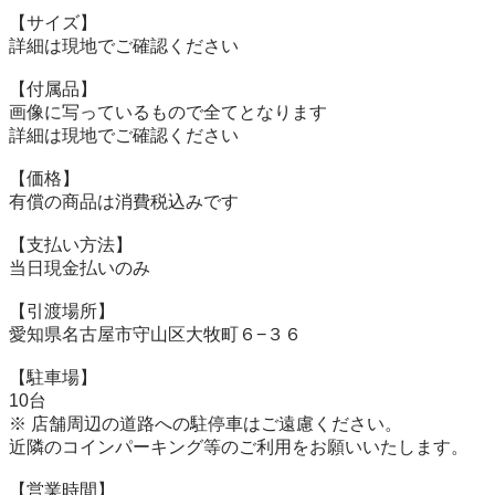
【サイズ】

詳細は現地でご確認ください

【付属品】

画像に写っているもので全てとなります

詳細は現地でご確認ください

【価格】

有償の商品は消費税込みです

【⽀払い⽅法】

当⽇現⾦払いのみ

【引渡場所】

愛知県名古屋市守山区大牧町６−３６

【駐⾞場】

10台

※ 店舗周辺の道路への駐停車はご遠慮ください。

近隣のコインパーキング等のご利用をお願いいたします。

【営業時間】
