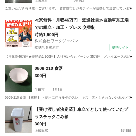
名古屋市
8月8日
ご覧いただき有り難うございます。 名古屋市とジモティーが連携して運営しています。 
愛知
名古屋市
調理器具
リユース
≪寮無料・月収46万円・派遣社員≫自動車系工場
での組立・加工・プレス 交替制
時給1,900円
株式会社ワークジャパン
岐阜県 各務原市
提携サイト
【月収例46万円★高時給1,900円】入社祝い金もドーンと35万円！／ハイエースの組
岐阜
各務原市
その他
0808-210 食器
300円
半田市
8月8日
0808-210 食器 【状態】 ・使用に伴う多少のスレ、キズ、落としきれない汚れなど
愛知
半田市
食器
現地
【受け渡し者決定済】傘立てとして使っていたプ
ラスチックごみ箱
300円
上飯田駅
8月8日