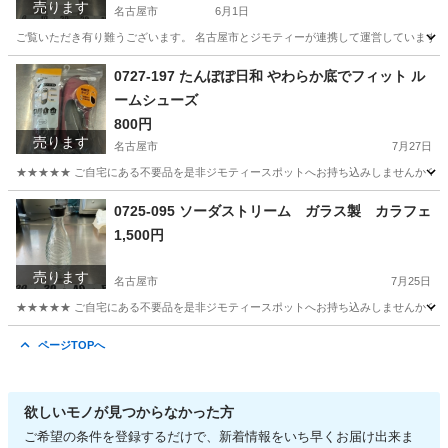
売ります
名古屋市
6月1日
ご覧いただき有り難うございます。 名古屋市とジモティーが連携して運営しています。 
愛知
名古屋市
収納家具
リユース
0727-197 たんぽぽ日和 やわらか底でフィット ル
ームシューズ
800円
売ります
名古屋市
7月27日
★★★★★ ご自宅にある不要品を是非ジモティースポットへお持ち込みしませんか？ 家
愛知
名古屋市
その他
ルームシューズ
0725-095 ソーダストリーム ガラス製 カラフェ
1,500円
売ります
名古屋市
7月25日
★★★★★ ご自宅にある不要品を是非ジモティースポットへお持ち込みしませんか？ 家
愛知
名古屋市
食器
ソーダストリーム
ページTOPへ
欲しいモノが見つからなかった方
ご希望の条件を登録するだけで、新着情報をいち早くお届け出来ま