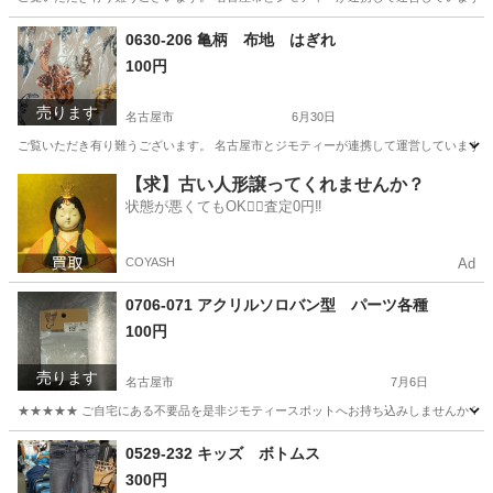
愛知
名古屋市
小物
リユース
0630-206 亀柄 布地 はぎれ
100円
売ります
名古屋市
6月30日
ご覧いただき有り難うございます。 名古屋市とジモティーが連携して運営しています。 
愛知
名古屋市
ファブリック、カバー
リユース
【求】古い人形譲ってくれませんか？
状態が悪くてもOK🙆‍♀️査定0円‼️
COYASH
Ad
0706-071 アクリルソロバン型 パーツ各種
100円
売ります
名古屋市
7月6日
★★★★★ ご自宅にある不要品を是非ジモティースポットへお持ち込みしませんか？ 家
愛知
名古屋市
おもちゃ
アクリル
0529-232 キッズ ボトムス
300円