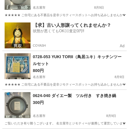
名古屋市
8月9日
★★★★★ ご自宅にある不要品を是非ジモティースポットへお持ち込みしませんか？ 家
愛知
名古屋市
調理器具
現地
【求】古い人形譲ってくれませんか？
状態が悪くてもOK🙆‍♀️査定0円‼️
COYASH
Ad
0728-053 YUKI TORII（鳥居ユキ）キッチンツー
ルセット
800円
名古屋市
8月9日
★★★★★ ご自宅にある不要品を是非ジモティースポットへお持ち込みしませんか？ 家
愛知
名古屋市
調理器具
ツール
0624-040 ダイエー製 ツル付き すき焼き鍋
300円
名古屋市
8月9日
ご覧いただき有り難うございます。 名古屋市とジモティーが連携して運営しています。 