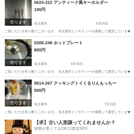
愛知
名古屋市
小物
リユース
0624-222 アンティーク風キーホルダー
100円
売ります
名古屋市
6月24日
ご覧いただき有り難うございます。 名古屋市とジモティーが連携して運営しています。 
愛知
名古屋市
小物
リユース
0308-248 ホットプレート
800円
売ります
名古屋市
6月15日
ご覧いただき有り難うございます。 名古屋市とジモティーが連携して運営しています。 
愛知
名古屋市
家電
リユース
0614-267 クッキングトイくるりんもっちー
500円
売ります
名古屋市
7月15日
ご覧いただき有り難うございます。 名古屋市とジモティーが連携して運営しています。 
愛知
名古屋市
おもちゃ
クッキングトイ
【求】古い人形譲ってくれませんか？
状態が悪くてもOK🙆‍♀️査定0円‼️