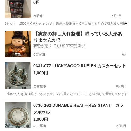
0円
刈谷市
8月9日
1セット 2500円くらいのものです 新品未使用 他の0円出品とまとめて引き取り可能
愛知
刈谷市
食器
新品
【実家の押し入れ整理】眠っている人形あ
りませんか？
状態が悪くてもOK🙆‍♀️査定0円‼️
COYASH
Ad
0331-077 LUCKYWOOD RUBIEN カスターセット
1,000円
名古屋市
8月9日
ご覧いただき有り難うございます。 名古屋市とジモティーが連携して運営しています。 
愛知
名古屋市
生活雑貨
LUCKYWOOD
0730-162 DURABLE HEATーRESISTANT ガラ
スボウル
1,000円
名古屋市
8月9日