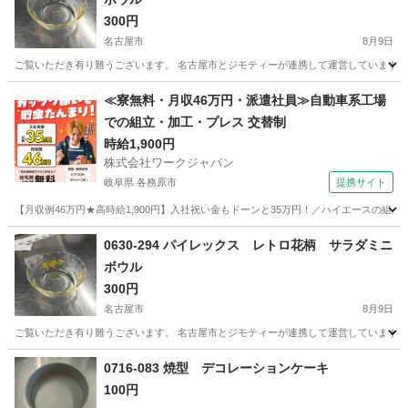
300円
名古屋市
8月9日
ご覧いただき有り難うございます。 名古屋市とジモティーが連携して運営しています。 
愛知
名古屋市
食器
リユース
≪寮無料・月収46万円・派遣社員≫自動車系工場
での組立・加工・プレス 交替制
時給1,900円
株式会社ワークジャパン
岐阜県 各務原市
提携サイト
【月収例46万円★高時給1,900円】入社祝い金もドーンと35万円！／ハイエースの組
岐阜
各務原市
その他
0630-294 パイレックス レトロ花柄 サラダミニ
ボウル
300円
名古屋市
8月9日
ご覧いただき有り難うございます。 名古屋市とジモティーが連携して運営しています。 
愛知
名古屋市
食器
0716-083 焼型 デコレーションケーキ
100円