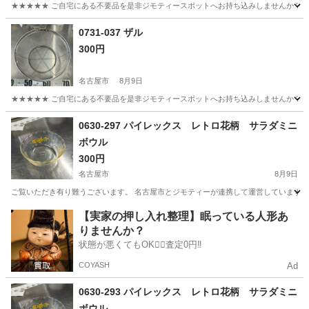
★★★★★ ご自宅にある不要品を是非ジモティースポットへお持ち込みしませんか？ 家
愛知
名古屋市
調理器具
現地
0731-037 ザル
300円
名古屋市
8月9日
★★★★★ ご自宅にある不要品を是非ジモティースポットへお持ち込みしませんか？ 家
愛知
名古屋市
調理器具
ザル
0630-297 パイレックス レトロ花柄 サラダミニ
ボウル
300円
名古屋市
8月9日
ご覧いただき有り難うございます。 名古屋市とジモティーが連携して運営しています。 
愛知
名古屋市
食器
リユース
【実家の押し入れ整理】眠っている人形あ
りませんか？
状態が悪くてもOK🙆‍♀️査定0円‼️
COYASH
Ad
0630-293 パイレックス レトロ花柄 サラダミニ
ボウル