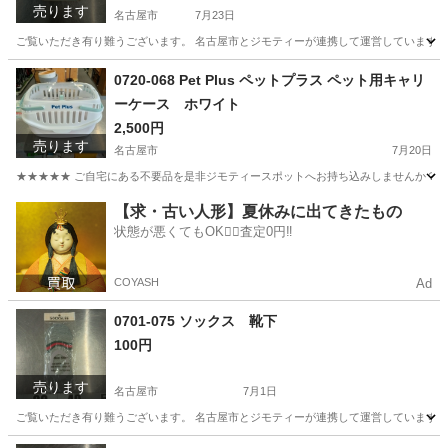
売ります
名古屋市
7月23日
ご覧いただき有り難うございます。 名古屋市とジモティーが連携して運営しています。 
愛知
名古屋市
カードゲーム
リユース
0720-068 Pet Plus ペットプラス ペット用キャリ
ーケース ホワイト
2,500円
売ります
名古屋市
7月20日
★★★★★ ご自宅にある不要品を是非ジモティースポットへお持ち込みしませんか？ 家
愛知
名古屋市
その他
【求・古い人形】夏休みに出てきたもの
状態が悪くてもOK🙆‍♀️査定0円‼️
COYASH
Ad
0701-075 ソックス 靴下
100円
売ります
名古屋市
7月1日
ご覧いただき有り難うございます。 名古屋市とジモティーが連携して運営しています。 