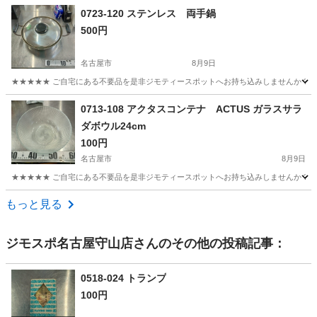
愛知
名古屋市
調理器具
リユース
0723-120 ステンレス 両手鍋
500円
名古屋市
8月9日
★★★★★ ご自宅にある不要品を是非ジモティースポットへお持ち込みしませんか？ 家
愛知
名古屋市
調理器具
手鍋
0713-108 アクタスコンテナ ACTUS ガラスサラ
ダボウル24cm
100円
名古屋市
8月9日
★★★★★ ご自宅にある不要品を是非ジモティースポットへお持ち込みしませんか？ 家
愛知
名古屋市
調理器具
ACTUS
もっと見る
ジモスポ名古屋守山店
さんのその他の投稿記事：
0518-024 トランプ
100円