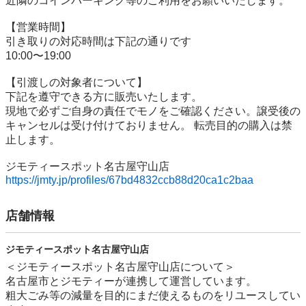
近隣のコインパーキング等のご利用をお願いいたします。

【営業時間】

引き取りの対応時間は下記の通りです

10:00〜19:00

【引渡しの対象者について】

下記を遵守できる⽅に販売いたします。

現地で必ずご⾃⾝の責任でモノをご確認ください。譲受後の
キャンセルは受け付けておりません。 転売⽬的の購⼊は禁
⽌します。

https://jmty.jp/profiles/67bd4832ccb88d20ca1c2baa
店舗情報
ジモティースポット名古屋守山店
＜ジモティースポット名古屋守山店について＞

名古屋市とジモティーが連携して運営しています。

粗⼤ごみ等の減量を⽬的にまだ使えるものをリユースしてい