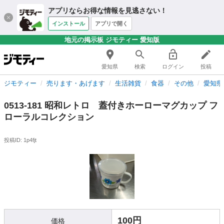
アプリならお得な情報を見逃さない！
インストール
アプリで開く
地元の掲示板 ジモティー 愛知版
愛知県
検索
ログイン
投稿
ジモティー
売ります・あげます
生活雑貨
食器
その他
愛知県
0513-181 昭和レトロ 蓋付きホーローマグカップ フ
ローラルコレクション
投稿ID: 1p4fjt
100円
価格