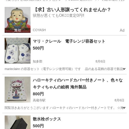
愛知
名古屋市
小幡駅
食器
ピンク色
【求】古い人形譲ってくれませんか？
状態が悪くてもOK🙆‍♀️査定0円‼️
COYASH
Ad
マリ・クレール 電子レンジ容器セット
500円
知多郡
8月6日
marieclaire の容器セット（電子レンジ使用可能）です 品のある花柄の容器で新品未
愛知
知多郡
家庭用品
ハローキティのハードカバー付きノート 、色々な
キティちゃんの絵柄 海外製品
800円
高蔵寺駅
8月6日
閲覧頂きありがとうございます ハローキティのハードカバー付きノートです。 ☆海外
愛知
春日井市
高蔵寺駅
手帳
散水栓ボックス
500円