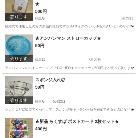
★
500円
売ります
鶴里駅
5月22日
結婚式で使用したのみの新品同様品です◎ A4サイズの いわゆる大きいほうのサイズで使
愛知
名古屋市
鶴里駅
その他
セレモニー
★アンパンマン ストローカップ★
50円
売ります
鶴里駅
5月22日
アンパンマンのストローコップです◎ UFOキャッチャーで800円ほど使って取りまし
愛知
名古屋市
鶴里駅
食器
アンパンマン
スポンジ入れ◎
50円
売ります
鶴里駅
5月22日
シンクなどに吸盤でくっ付けて、スポンジ等キッチン用品を固定できるものになります。
愛知
名古屋市
鶴里駅
調理器具
シンク
★新品 らくすぱ ポストカード 2枚セット★
400円