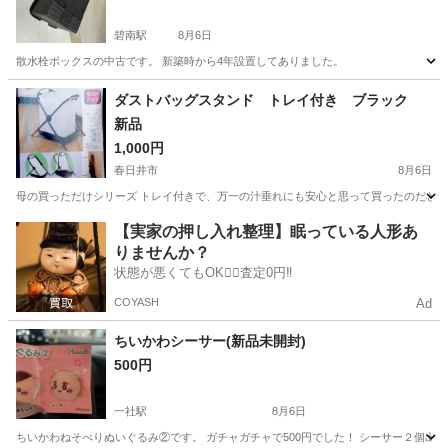
碧南駅
8月6日
散水栓ボックスの中古です。 新築時から4年設置してありました。
愛知
碧南市
碧南駅
その他
ボックス
ダストバッグスタンド トレイ付き ブラック
新品
1,000円
春日井市
8月6日
母の買っただけシリーズ トレイ付きで、万一の汁垂れにも安心と思って買ったのだと思いま
愛知
春日井市
掃除用具
新品
【実家の押し入れ整理】眠っている人形あ
りませんか？
状態が悪くてもOK🙆‍♀️査定0円‼️
COYASH
Ad
ちいかわシーサー(新品未開封)
500円
一社駅
8月6日
ちいかわねそべりぬいぐるみ②です。 ガチャガチャで500円でした！ シーサー２個出