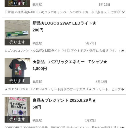
売ります
鶴里駅
5月22日
日常組 × 極楽湯(RAKU SPA)コラボキャンペーンのポストカード 2点セット です◎ ラ
愛知
名古屋市
鶴里駅
その他
セット
新品★LOGOS 2WAY LEDライト★
200円
売ります
鶴里駅
5月22日
ロゴスのコンパクトな2WAY LEDライトです◎ アウトドアや防災にも最適です。 ハン
愛知
名古屋市
鶴里駅
防災、セキュリティ
ライト
★新品 パブリックエネミー Tシャツ★
1,800円
売ります
鶴里駅
5月22日
★OLD SCHOOL HIPHOPやストリート好きの方へオススメ★ ストリート、ヒップホップ好
愛知
名古屋市
鶴里駅
Tシャツ
新品
良品★プレジデント 2025.8.29号★
50円
売ります
鶴里駅
5月22日
PRESIDENT 2025年8月29日号 価格920円 表紙のタイトルに惹かれ一度目を通