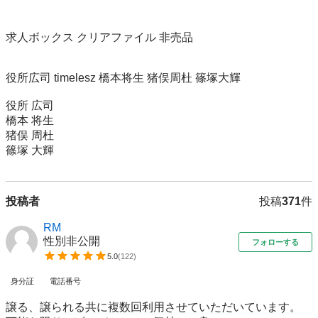
求人ボックス クリアファイル 非売品

役所広司 timelesz 橋本将生 猪俣周杜 篠塚大輝　

役所 広司

橋本 将生

猪俣 周杜 

篠塚 大輝
投稿者
投稿
371
件
RM
性別非公開
フォローする
5.0
(
122
)
身分証
電話番号
譲る、譲られる共に複数回利用させていただいています。