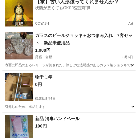
愛知
名古屋市
一社駅
ノベルティグッズ
【求】古い人形譲ってくれませんか？
状態が悪くてもOK🙆‍♀️査定0円‼️
COYASH
Ad
ガラスのビールジョッキ＋おつまみ入れ 7客セッ
ト 新品未使用品
1,000円
尾張一宮駅
8月6日
表面に凹凸のあるレリーフが施された、涼しげな透明感のあるガラス製ジョッキです。 - ブラン
愛知
一宮市
尾張一宮駅
食器
物干し竿
0円
鶴舞駅
8月6日
引越しのため、出品します
愛知
名古屋市
鶴舞駅
洗濯用品
物干し
新品 消毒ハンドベール
100円