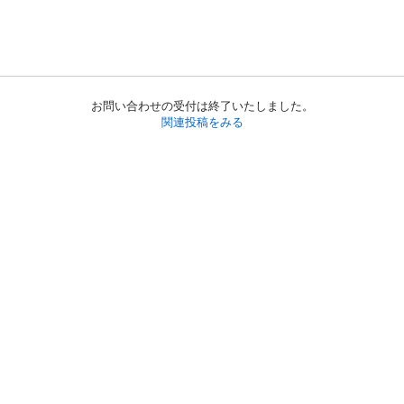
お問い合わせの受付は終了いたしました。
関連投稿をみる
初めての方へ
利用規約
プライバシーポリシー
プライバシー・ステートメント
健全化に資する運用方針
お問い合わせ
運営会社
サイトマップ
ご利用ガイド
フリーワードで探す
PC版で表示
都道府県選択