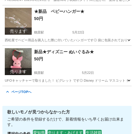
愛知
名古屋市
鶴里駅
ビジネス、経済
良品
★新品 ベビーハンガー★
50円
売ります
鶴里駅
5月22日
西松屋でベビー用品を購入した際に付いていたハンガーです◎ 袋に包装されており、
愛知
名古屋市
鶴里駅
家庭用品
ベビー
新品★ディズニー ぬいぐるみ★
50円
売ります
鶴里駅
5月22日
UFOキャッチャーで取りました！ ピグレット です◎ Disney ドリーム マスコット ナムコ 
愛知
名古屋市
鶴里駅
その他
ドリーム
ページTOPへ
欲しいモノが見つからなかった方
ご希望の条件を登録するだけで、新着情報をいち早くお届け出来ま
す。
愛知県
売ります・あげます
生活雑貨
選択中の条件