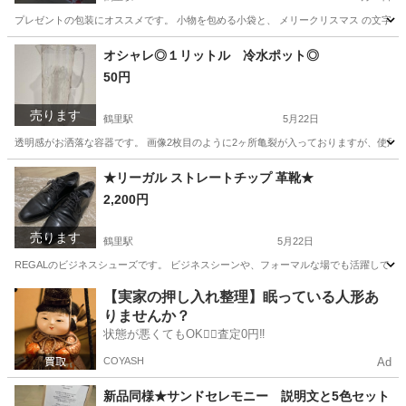
プレゼントの包装にオススメです。 小物を包める小袋と、 メリークリスマス の文字が書かれたゴ
愛知
名古屋市
鶴里駅
年中行事用品
セット
オシャレ◎１リットル 冷水ポット◎
50円
売ります
鶴里駅
5月22日
透明感がお洒落な容器です。 画像2枚目のように2ヶ所亀裂が入っておりますが、使用
愛知
名古屋市
鶴里駅
食器
ポット
★リーガル ストレートチップ 革靴★
2,200円
売ります
鶴里駅
5月22日
REGALのビジネスシューズです。 ビジネスシーンや、フォーマルな場でも活躍してくれる
愛知
名古屋市
鶴里駅
靴
ストレートチップ
【実家の押し入れ整理】眠っている人形あ
りませんか？
状態が悪くてもOK🙆‍♀️査定0円‼️
COYASH
Ad
新品同様★サンドセレモニー 説明文と5色セット