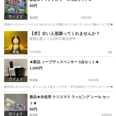
50円
売ります
鶴里駅
5月22日
明治チョコレート ツインクルのチョコに付属されているステッカー二枚セットです◎ ツイ
愛知
名古屋市
鶴里駅
ノベルティグッズ
meiji
【求】古い人形譲ってくれませんか？
状態が悪くてもOK🙆‍♀️査定0円‼️
COYASH
Ad
★新品 ソープディスペンサー 3点セット★
1,000円
売ります
鶴里駅
5月22日
新生活にオススメの、オシャレな３点セットです！ STYLEDのソープディスペンサー
愛知
名古屋市
鶴里駅
その他
ディスペンサー
新品★未使用 クリスマス ラッピング シール セッ
ト★
50円
売ります
鶴里駅
5月22日