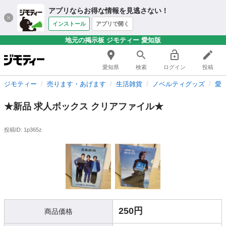
アプリならお得な情報を見逃さない！
インストール
アプリで開く
地元の掲示板 ジモティー 愛知版
愛知県
検索
ログイン
投稿
ジモティー
売ります・あげます
生活雑貨
ノベルティグッズ
愛
★新品 求人ボックス クリアファイル★
投稿ID: 1p365z
250円
商品価格