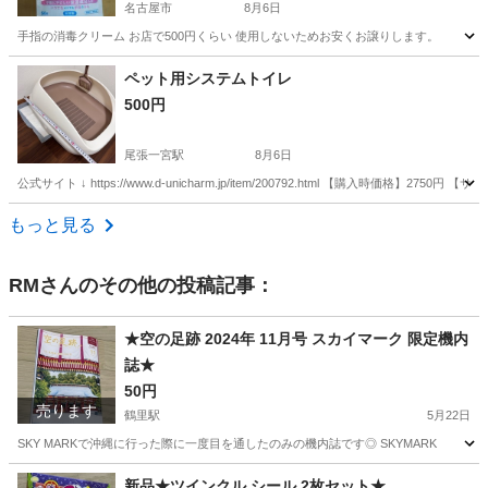
名古屋市
8月6日
手指の消毒クリーム お店で500円くらい 使用しないためお安くお譲りします。
愛知
名古屋市
その他
ベール
ペット用システムトイレ
500円
尾張一宮駅
8月6日
公式サイト ↓ https://www.d-unicharm.jp/item/200792.html 【購入
愛知
一宮市
尾張一宮駅
その他
もっと見る
RM
さんのその他の投稿記事：
★空の足跡 2024年 11月号 スカイマーク 限定機内
誌★
50円
売ります
鶴里駅
5月22日
SKY MARKで沖縄に行った際に一度目を通したのみの機内誌です◎ SKYMARK
愛知
名古屋市
鶴里駅
雑誌
機内誌
新品★ツインクル シール 2枚セット★