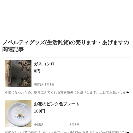
ノベルティグッズ(生活雑貨)の売ります・あげますの
関連記事
ガスコンロ
0円
津島駅
8月6日
不要になったため、取りにきてくれる方を優先にお譲りします。土日でお願いします。
愛知
名古屋市
津島駅
生活雑貨
お花のピンク色プレート
100円
小幡駅
8月6日
可愛らしいお花の絵の淡いピンク色プレートΦ195㎜ 近所のスーパーの駐車場にてお渡