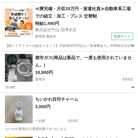
愛知
名古屋市
一社駅
その他
ちい
≪寮完備・月収28万円・派遣社員≫自動車系工場
での組立・加工・プレス 交替制
時給1,490円
株式会社平山 沼津支店
静岡県 藤枝市
提携サイト
【軽いドアミラーの組立スタッフ】月収例28万円以上／単身寮あり／年間休日121日／
静岡
藤枝市
その他
都市ガス(商品は新品で、一度も使用されていませ
ん。)
18,800円
西尾市
8月6日
19.900
愛知
西尾市
家庭用品
都市ガス
ちいかわ目印チャーム
3,000円
一社駅
8月6日
ちいかわ映画の入場者特典です かにさん