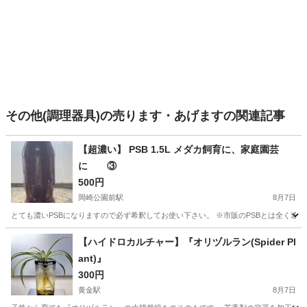
その他(調理器具)の売ります・あげますの関連記事
【超濃い】 PSB 1.5L メダカ飼育に、家庭園芸
に ③
500円
岡崎公園前駅
8月7日
とても濃いPSBになりますので必ず希釈してお使い下さい。 ※市販のPSBとは全く違い
愛知
岡崎市
岡崎公園前駅
家庭用品
【ハイドロカルチャー】『オリヅルラン(Spider Pl
ant)』
300円
黄金駅
8月7日