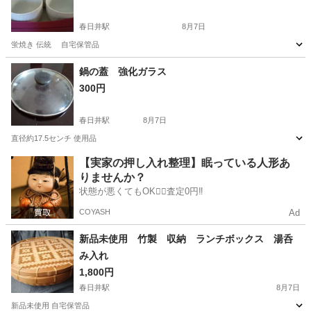
春日井駅
8月7日
蛍焼き 伝統 自宅保管品
愛知
春日井市
春日井駅
食器
西峰
鍋の蓋 強化ガラス
300円
春日井駅
8月7日
直径約17.5センチ 使用品
愛知
春日井市
春日井駅
調理器具
【実家の押し入れ整理】眠っている人形あ
りませんか？
状態が悪くてもOK🙆‍♀️査定0円‼️
COYASH
Ad
新品未使用 竹製 収納 ランチボックス 湯呑
み入れ
1,800円
春日井駅
8月7日
新品未使用 自宅保管品