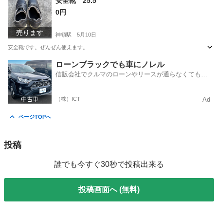
安全靴 25.5
0円
売ります
神領駅
5月10日
安全靴です。ぜんぜん使えます。
愛知
名古屋市
神領駅
靴
安全靴
ローンブラックでも車にノレル
信販会社でクルマのローンやリースが通らなくてもク
ルマをご利用いただけるサービスがあります！
（株）ICT
Ad
ページTOPへ
投稿
誰でも今すぐ30秒で投稿出来る
投稿画面へ (無料)