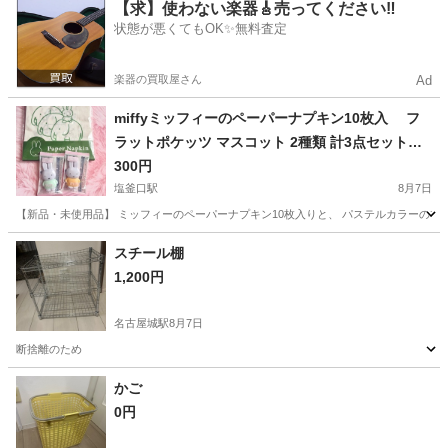
愛知
小牧市
間内駅
家庭用品
【求】使わない楽器🎸売ってください‼️
状態が悪くてもOK✨無料査定
楽器の買取屋さん
Ad
miffyミッフィーのペーパーナプキン10枚入 フ
ラットポケッツ マスコット 2種類 計3点セット
300円
フラットポケット ガチャガチャ
塩釜口駅
8月7日
【新品・未使用品】 ミッフィーのペーパーナプキン10枚入りと、 パステルカラーの衣装を
愛知
名古屋市
塩釜口駅
その他
ミッフィー
スチール棚
1,200円
名古屋城駅
8月7日
断捨離のため
愛知
名古屋市
名古屋城駅
その他
かご
0円