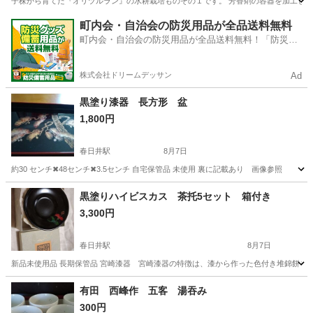
子株から育てた『オリヅルラン』の水耕栽培ものその１です。 芳香剤の容器を加工して
愛知
名古屋市
黄金駅
その他
オリヅルラン
町内会・自治会の防災用品が全品送料無料
町内会・自治会の防災用品が全品送料無料！「防災備
蓄用品ドットコム」
株式会社ドリームデッサン
Ad
黒塗り漆器 長方形 盆
1,800円
春日井駅
8月7日
約30 センチ✖48センチ✖3.5センチ 自宅保管品 未使用 裏に記載あり 画像参照
愛知
春日井市
春日井駅
食器
漆器
黒塗りハイビスカス 茶托5セット 箱付き
3,300円
春日井駅
8月7日
新品未使用品 長期保管品 宮崎漆器 宮崎漆器の特徴は、漆から作った色付き堆錦餅を薄
愛知
春日井市
春日井駅
食器
愛知
春日井市
食器
有田 西峰作 五客 湯吞み
300円
茶托