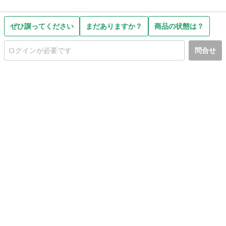
ぜひ譲ってください
まだありますか？
商品の状態は？
問合せ
初めての方へ
利用規約
プライバシーポリシー
プライバシー・ステートメント
健全化に資する運用方針
お問い合わせ
運営会社
サイトマップ
ご利用ガイド
フリーワードで探す
PC版で表示
都道府県選択
特定商取引法の表示
利用者情報の外部送信について