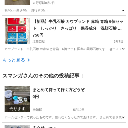
末野原駅
8月7日
横40cm 高さ40cm 奥行き30cm
愛知
豊田市
末野原駅
生活雑貨
【新品】牛乳石鹸 カウブランド 赤箱 青箱 6個セッ
ト しっかり さっぱり 保湿成分 洗顔石鹸 ボ
ディソープ 肌に優しい
750円
塩釜口駅
8月7日
カウブランド 牛乳石鹸 の赤箱と青箱 6個セット 国産の固形石鹸です。 @コスメ 口コ
愛知
名古屋市
塩釜口駅
家庭用品
石鹸
もっと見る
スマンガ
さんのその他の投稿記事：
まとめて持って行く方どうぞ
0円
売ります
神領駅
5月10日
ホームセンターで買ったものです。使わなくなったのであげます。 まとめて引き取っ
愛知
名古屋市
神領駅
家庭用品