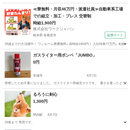
愛知
春日井市
春日井駅
食器
湯呑み
≪寮無料・月収46万円・派遣社員≫自動車系工場
での組立・加工・プレス 交替制
時給1,900円
株式会社ワークジャパン
岐阜県 各務原市
提携サイト
39歳までの方活躍中！ ワンルーム寮費無料♪ 高時給1900円！ 入社特典77万円♪ 未
岐阜
各務原市
その他
ガスライター用ボンベ「JUMBO」
0円
安城市
8月7日
禁煙したため不要になりました。 ガスライター用補充ガスです。 重さを量ったところ1
愛知
安城市
その他
るろうに剣心
1,300円
間内駅
8月7日
29巻まで 専用です。