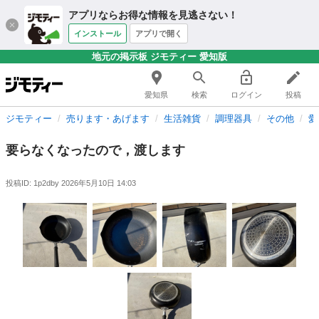
アプリならお得な情報を見逃さない！
インストール
アプリで開く
地元の掲示板 ジモティー 愛知版
愛知県
検索
ログイン
投稿
ジモティー
売ります・あげます
生活雑貨
調理器具
その他
愛
要らなくなったので，渡します
投稿ID: 1p2dby
2026年5月10日 14:03