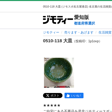
愛知
版
都道府県選択
ジモティー
売ります・あげます
生活雑貨
0510-118 大皿
（投稿ID : 1p1ovp）
ポスト
いいね！
★★★★★

ご自宅にある不要品を是非ジモティースポ