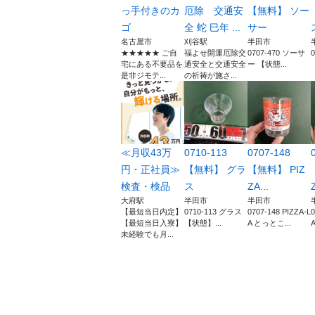
っ手付きのカ
厄除 交通安
【無料】 ソー
ゴ
全 蛇 巳年 ...
サー
名古屋市
刈谷駅
半田市
★★★★★ ご自
福よせ開運厄除交
0707-470 ソーサ
宅にある不要品を
通安全と交通安全
ー 【状態...
是非ジモテ...
の祈祷が施さ...
≪月収43万
0710-113
0707-148
円・正社員≫
【無料】 グラ
【無料】 PIZ
検査・検品
ス
ZA...
Z
大府駅
半田市
半田市
【最短当日内定】
0710-113 グラス
0707-148 PIZZA-L
0
【最短当日入寮】
【状態】...
A とっとこ...
A
未経験でも月...