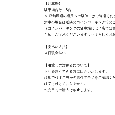
【駐⾞場】

駐車場台数：8台

※ 店舗周辺の道路への駐停車はご遠慮くださ
満車の場合は近隣のコインパーキング等のご
（コインパーキングの駐車場代は当店では負
予め、ご了承くださいますようよろしくお願
【⽀払い⽅法】

当日現金払い

【引渡しの対象者について】

下記を遵守できる⽅に販売いたします。

現地で必ずご⾃⾝の責任でモノをご確認く
は受け付けておりません。

転売⽬的の購⼊は禁⽌します。