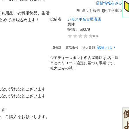
店舗情報をみる
違反を報告
注意事項
ども用品、衣料服飾品、生活
投稿者
ジモスポ名古屋港店
とめて持ち込めます！

男性
投稿： 
59079
0.0
認証とは
身分証
電話番号
法人書類
ジモティースポット名古屋港店は 名古屋
市とのリユース協定に基づく事業です。
粗⼤ごみの減...
ない汚れなどございます

ない汚れなどございます

す

、ご購入をお願いします。
