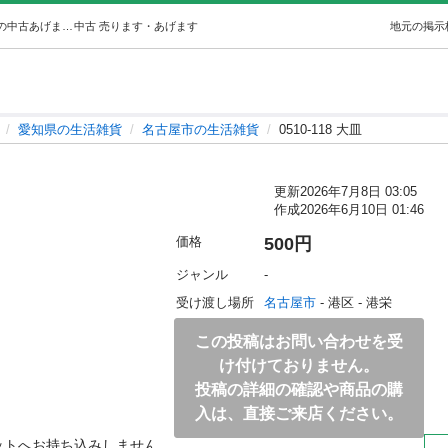
0510-118 大皿 (ジモスポ名古屋港店) 名古屋の生活雑貨の中古あげます・譲ります｜ジモティーで不用品の処分
中古
売ります・あげます
地元の掲示
愛知県の生活雑貨
名古屋市の生活雑貨
0510-118 大皿
更新
2026年7月8日 03:05
作成
2026年6月10日 01:46
価格
500円
ジャンル
-
受け渡し場所
名古屋市
 - 港区
 - 港栄
この投稿はお問い合わせを受
け付けておりません。
投稿の詳細の確認や商品の購
入は、直接ご来店ください。
ットへお持ち込みしません