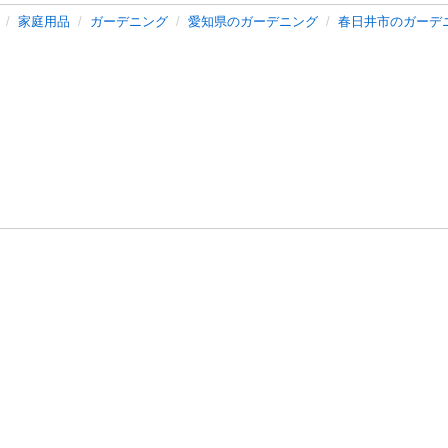
家庭用品
ガーデニング
愛知県のガーデニング
春日井市のガーデ
バシーポリシー
プライバシー・ステートメント
健全化に資する運用
プ
ご利用ガイド
フリーワードで探す
特定商取引法の表示
利用