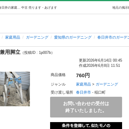
【済】長谷川工業 アルミ製はしご兼用脚立 (モコモコ) 春日井の家庭用品《ガーデニング》の中古あげます・譲ります｜ジモティーで不用品の処分
中古
売ります・あげます
地元の掲示
家庭用品
ガーデニング
愛知県のガーデニング
春日井市のガーデ
ご兼用脚立
（投稿ID : 1p007b）
更新
2026年6月14日 00:45
作成
2026年6月8日 11:51
商品価格
760円
ジャンル
家庭用品
 > 
ガーデニング
受け渡し場所
春日井市
 - 稲口町
お問い合わせの受付は
終了いたしました。