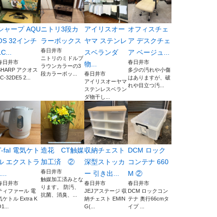
シャープ AQU
ニトリ3段カ
アイリスオー
オフィスチェ
OS 32インチ
ラーボックス
ヤマ ステンレ
ア デスクチェ
春日井市
C...
スベランダ
ア ベージュ...
ニトリのミドルブ
春日井市
春日井市
物...
ラウンカラーの3
SHARP アクオス
多少の汚れや小傷
段カラーボッ...
春日井市
C-32DE5 2...
はありますが、破
アイリスオーヤマ
れや目立つ汚...
ステンレスベラン
ダ物干し...
T-fal 電気ケト
造花 CT触媒
収納チェスト
DCM ロック
ル エクストラ
加工済 ②
深型ストッカ
コンテナ 660
春日井市
...
ー 引き出...
M ②
触媒加工済みとな
春日井市
春日井市
春日井市
ります。 防汚、
ティファール 電
JEJアステージ 収
DCM ロックコン
抗菌、消臭、...
気ケトル Extra K
納チェスト EMIN
テナ 奥行66cmタ
1...
G(...
イプ ...