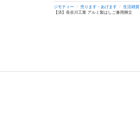
ジモティー
売ります・あげます
生活雑貨
【済】長谷川工業 アルミ製はしご兼用脚立
利用規約
プライ
運営会社
サイトマッ
© 2011-
2026
Jmty, Inc.