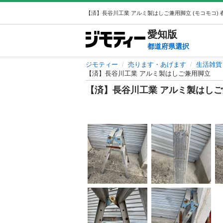
愛知
版
都道府県選択
ジモティー
売ります・あげます
生活雑貨
【済】長谷川工業 アルミ製はしご兼用脚立
【済】長谷川工業 アルミ製はし