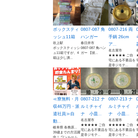
ボックスティ
0807-087 角
0807-216 両
ッシュ11箱
ハンガー
手鍋 26cm
吹上駅
春日井市
ア...
ボックスティッシ
0807-087 角ハン
名古屋市
ュ11箱ですが、4
ガー 【状...
★★★★★ ご自
箱は少し潰...
宅にある不要品を
是非ジモテ...
≪寮無料・月
0807-212 ナ
0807-213 ナ
収46万円・派
ルミチャイ
ルミチャイ
遣社員≫自
ナ 小皿...
ナ 小皿...
名古屋市
名古屋市
動...
★★★★★ ご自
★★★★★ ご自
岐阜県 各務原...
宅にある不要品を
宅にある不要品を
39歳までの方活躍
是非ジモテ...
是非ジモテ...
中！ ワンルーム