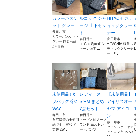
カラーバスケ
ルコック ジャ
HITACHI ステ
ット グレー
ージ 上下セッ
ィッククリー
春日井市
ト
ナー ...
L
カラーバスケット
春日井市
春日井市
グレー 同じ商品
Le Coq Sportif ジ
HITACHIの軽量ス
が2個あ...
ャージ上下 ...
ティッククリーナ
L
ー、P...
未使用品‼︎タ
レディース
【未使用品】
フバック ②2
S〜M まとめ
アイリスオー
WAY
7点セット...
ヤマ アイロ
1
春日井市
春日井市
ン...
自宅保管の未使用
トップスはノーブ
春日井市
品です。 軽くて
ランド 黒ストレ
アイリスオーヤマ
丈夫 2W...
ートパンツ ...
O
アイロン台 IB-K0