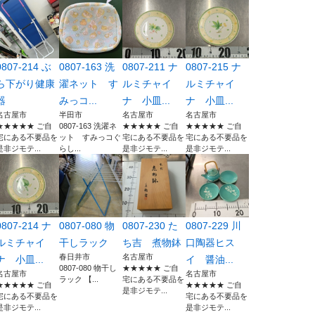
0807-214 ぶ
0807-163 洗
0807-211 ナ
0807-215 ナ
ら下がり健康
濯ネット す
ルミチャイ
ルミチャイ
器
みっコ...
ナ 小皿...
ナ 小皿...
名古屋市
半田市
名古屋市
名古屋市
★★★★★ ご自
0807-163 洗濯ネ
★★★★★ ご自
★★★★★ ご自
宅にある不要品を
ット すみっコぐ
宅にある不要品を
宅にある不要品を
是非ジモテ...
らし...
是非ジモテ...
是非ジモテ...
0807-214 ナ
0807-080 物
0807-230 た
0807-229 川
ルミチャイ
干しラック
ち吉 煮物鉢
口陶器ヒス
春日井市
名古屋市
ナ 小皿...
イ 醤油...
0807-080 物干し
★★★★★ ご自
名古屋市
名古屋市
ラック 【...
宅にある不要品を
★★★★★ ご自
★★★★★ ご自
是非ジモテ...
宅にある不要品を
宅にある不要品を
是非ジモテ...
是非ジモテ...