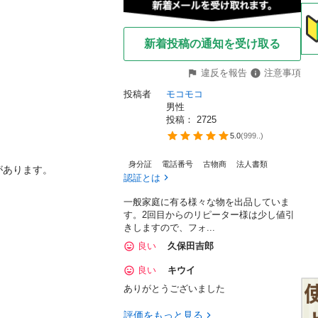
新着投稿の通知を受け取る
違反を報告
注意事項
投稿者
モコモコ
男性
投稿： 
2725
5.0
(
999..
)
身分証
電話番号
古物商
法人書類
あります。

認証とは
。
一般家庭に有る様々な物を出品していま
す。2回目からのリピーター様は少し値引
きしますので、フォ...
良い
久保田吉郎
良い
キウイ
ありがとうございました
評価をもっと見る