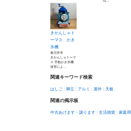
01...
きかんしゃト
ーマス かき
氷機
春日井市
きかんしゃトーマ
ス 手動かき氷機
保管によ...
関連キーワード検索
はしご
脚立
アルミ
屋外
天板
関連の掲示板
中古あげます・譲ります
生活雑貨
家庭用