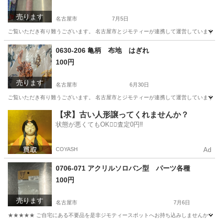
売ります
名古屋市
7月5日
ご覧いただき有り難うございます。 名古屋市とジモティーが連携して運営しています。 
愛知
名古屋市
小物
リユース
0630-206 亀柄 布地 はぎれ
100円
売ります
名古屋市
6月30日
ご覧いただき有り難うございます。 名古屋市とジモティーが連携して運営しています。 
愛知
名古屋市
ファブリック、カバー
リユース
【求】古い人形譲ってくれませんか？
状態が悪くてもOK🙆‍♀️査定0円‼️
COYASH
Ad
0706-071 アクリルソロバン型 パーツ各種
100円
売ります
名古屋市
7月6日
★★★★★ ご自宅にある不要品を是非ジモティースポットへお持ち込みしませんか？ 家