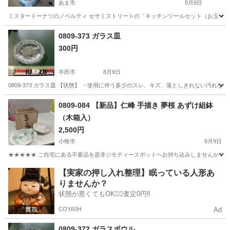
あま市
8月9日
ミスタードーナツのノベルティ セサミストリートの「キッチンツールセット（お玉・穴あ
愛知
あま市
ノベルティグッズ
0809-373 ガラス皿
300円
半田市
8月9日
0809-373 ガラス皿 【状態】 ・使用に伴う多少のスレ、キズ、落としきれない汚れ
愛知
半田市
食器
現地
0809-084 【新品】仁峰 手描き 夢桜 あずけ組鉢
（木箱入）
2,500円
小牧市
8月9日
★★★★★ ご自宅にある不要品を是非ジモティースポットへお持ち込みしませんか？ 家
愛知
小牧市
食器
現地
【実家の押し入れ整理】眠っている人形あ
りませんか？
状態が悪くてもOK🙆‍♀️査定0円‼️
COYASH
Ad
0809-372 ガラスボウル