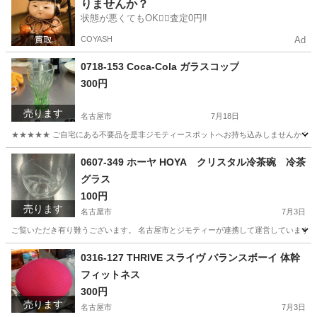
りませんか？
状態が悪くてもOK🙆‍♀️査定0円‼️
COYASH
Ad
0718-153 Coca-Cola ガラスコップ
300円
売ります
名古屋市
7月18日
★★★★★ ご自宅にある不要品を是非ジモティースポットへお持ち込みしませんか？ 家
愛知
名古屋市
食器
現地
0607-349 ホーヤ HOYA クリスタル冷茶碗 冷茶
グラス
100円
売ります
名古屋市
7月3日
ご覧いただき有り難うございます。 名古屋市とジモティーが連携して運営しています。 
愛知
名古屋市
食器
リユース
0316-127 THRIVE スライヴ バランスボーイ 体幹
フィットネス
300円
売ります
名古屋市
7月3日