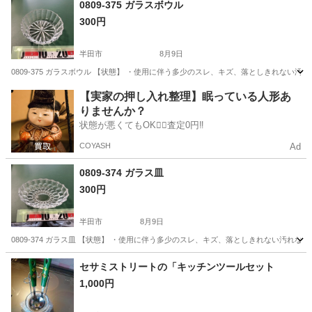
0809-375 ガラスボウル
300円
半田市
8月9日
0809-375 ガラスボウル 【状態】 ・使用に伴う多少のスレ、キズ、落としきれない
愛知
半田市
食器
現地
【実家の押し入れ整理】眠っている人形あ
りませんか？
状態が悪くてもOK🙆‍♀️査定0円‼️
COYASH
Ad
0809-374 ガラス皿
300円
半田市
8月9日
0809-374 ガラス皿 【状態】 ・使用に伴う多少のスレ、キズ、落としきれない汚れ
愛知
半田市
食器
現地
セサミストリートの「キッチンツールセット
1,000円