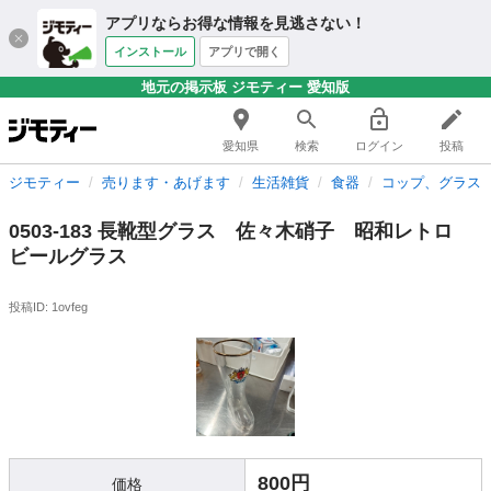
アプリならお得な情報を見逃さない！
インストール
アプリで開く
地元の掲示板 ジモティー 愛知版
愛知県
検索
ログイン
投稿
ジモティー
売ります・あげます
生活雑貨
食器
コップ、グラス
0503-183 長靴型グラス 佐々木硝子 昭和レトロ
ビールグラス
投稿ID: 1ovfeg
800円
価格