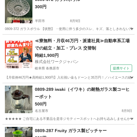
300円
半田市
8月9日
0809-372 ガラスボウル 【状態】 ・使用に伴う多少のスレ、キズ、落としきれない
愛知
半田市
食器
現地
≪寮無料・月収46万円・派遣社員≫自動車系工場
での組立・加工・プレス 交替制
時給1,900円
株式会社ワークジャパン
岐阜県 各務原市
提携サイト
【月収例46万円★高時給1,900円】入社祝い金もドーンと35万円！／ハイエースの組
岐阜
各務原市
その他
0809-289 iwaki（イワキ）の耐熱ガラス製コーヒ
ーポット
500円
名古屋市
8月9日
★★★★★ ご自宅にある不要品を是非ジモティースポットへお持ち込みしませんか？ 家
愛知
名古屋市
食器
iwaki
0809-287 Fruity ガラス製ピッチャー