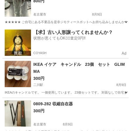
800円
名古屋市
8月9日
★★★★★ ご自宅にある不要品を是非ジモティースポットへお持ち込みしませんか？ 家
愛知
名古屋市
食器
現地
【求】古い人形譲ってくれませんか？
状態が悪くてもOK🙆‍♀️査定0円‼️
COYASH
Ad
IKEA イケア キャンドル 23個 セット GLIM
MA
300円
二川駅
8月9日
IKEAのキャンドルです。 一個使用しています。 23個セットです。 対面なしで自宅
愛知
豊橋市
二川駅
芳香剤、消臭剤
0809-282 収縮自在器
300円
名古屋市
8月9日