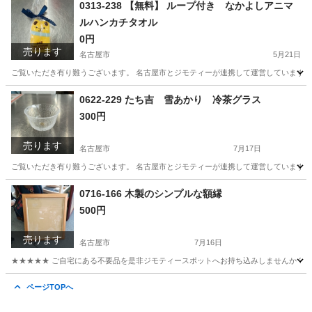
愛知
名古屋市
食器
ソーダストリーム
0313-238 【無料】 ループ付き なかよしアニマ
ルハンカチタオル
0円
売ります
名古屋市
5月21日
ご覧いただき有り難うございます。 名古屋市とジモティーが連携して運営しています。 
愛知
名古屋市
服/ファッション
0622-229 たち吉 雪あかり 冷茶グラス
300円
売ります
名古屋市
7月17日
ご覧いただき有り難うございます。 名古屋市とジモティーが連携して運営しています。 
愛知
名古屋市
食器
リユース
0716-166 木製のシンプルな額縁
500円
売ります
名古屋市
7月16日
★★★★★ ご自宅にある不要品を是非ジモティースポットへお持ち込みしませんか？ 家
愛知
名古屋市
インテリア雑貨/小物
額縁
ページTOPへ