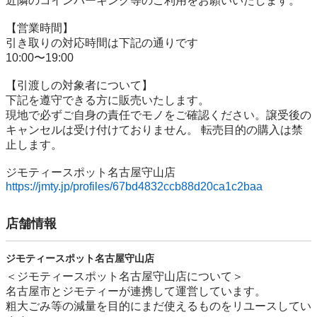
近隣のコインパーキング等のご利用をお願いいたします。

【営業時間】

引き取りの対応時間は下記の通りです

10:00〜19:00

【引渡しの対象者について】

下記を遵守できる⽅に販売いたします。

現地で必ずご⾃⾝の責任でモノをご確認ください。譲受後の
キャンセルは受け付けておりません。 転売⽬的の購⼊は禁
⽌します。

https://jmty.jp/profiles/67bd4832ccb88d20ca1c2baa
店舗情報
ジモティースポット名古屋守山店
＜ジモティースポット名古屋守山店について＞

名古屋市とジモティーが連携して運営しています。

粗⼤ごみ等の減量を⽬的にまだ使えるものをリユースしてい