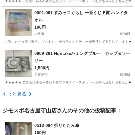
★★★★★ ご自宅にある不要品を是非ジモティースポットへお持ち込みしませんか？ 家
愛知
名古屋市
その他
現地
0601-091 すみっコぐらし 一番くじ F賞 ハンドタ
オル
100円
小牧市
8月9日
ご覧いただき有り難うございます。 小牧市とジモティーが連携して運営しています。 粗
愛知
小牧市
生活雑貨
リユース
0809-281 Noritakeハミングブルー カップ＆ソー
サー
1,500円
名古屋市
8月9日
★★★★★ ご自宅にある不要品を是非ジモティースポットへお持ち込みしませんか？ 家
愛知
名古屋市
食器
現地
もっと見る
ジモスポ名古屋守山店
さんのその他の投稿記事：
0513-084 折りたたみ傘
100円