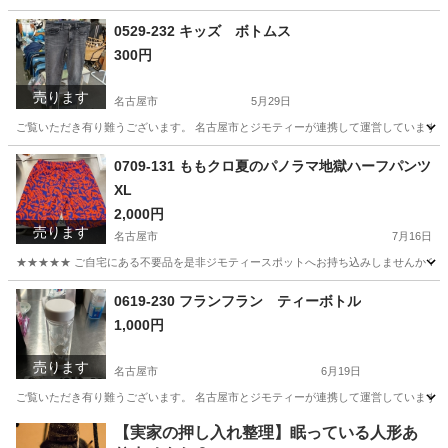
愛知
名古屋市
おもちゃ
アクリル
0529-232 キッズ ボトムス
300円
売ります
名古屋市
5月29日
ご覧いただき有り難うございます。 名古屋市とジモティーが連携して運営しています。 
愛知
名古屋市
スポーツウェア
リユース
0709-131 ももクロ夏のパノラマ地獄ハーフパンツ
XL
2,000円
売ります
名古屋市
7月16日
★★★★★ ご自宅にある不要品を是非ジモティースポットへお持ち込みしませんか？ 家
愛知
名古屋市
パンツ
ももクロ
0619-230 フランフラン ティーボトル
1,000円
売ります
名古屋市
6月19日
ご覧いただき有り難うございます。 名古屋市とジモティーが連携して運営しています。 
愛知
名古屋市
食器
リユース
【実家の押し入れ整理】眠っている人形あ