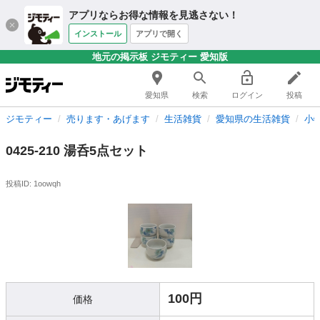
アプリならお得な情報を見逃さない！
インストール
アプリで開く
地元の掲示板 ジモティー 愛知版
愛知県
検索
ログイン
投稿
ジモティー
売ります・あげます
生活雑貨
愛知県の生活雑貨
小
0425-210 湯呑5点セット
投稿ID: 1oowqh
100円
価格