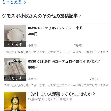
愛知
安城市
桜井駅
生活雑貨
もっと見る
ジモスポ小牧
さんのその他の投稿記事：
0529-155 マリオバレンチノ 小皿
300円
売ります
小牧市
7月6日
ご覧いただき有り難うございます。 小牧市とジモティーが連携して運営しています。 粗
愛知
小牧市
食器
リユース
0530-091 裏起毛コーデュロイ風ワイドパンツ
800円
売ります
小牧市
7月10日
ご覧いただき有り難うございます。 小牧市とジモティーが連携して運営しています。 粗
愛知
小牧市
パンツ
リユース
【求】古い人形譲ってくれませんか？
状態が悪くてもOK🙆‍♀️査定0円‼️