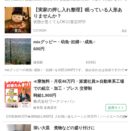
愛知
あま市
家庭用品
【実家の押し入れ整理】眠っている人形あ
りませんか？
状態が悪くてもOK🙆‍♀️査定0円‼️
COYASH
Ad
mixグッピー・幼魚･妊婦♀･成魚♂
600円
猿投駅
8月8日
mixグッピーの幼魚･成魚♂・妊婦♀を20匹1000円です。 組み合わせは自由ですので
愛知
豊田市
猿投駅
家庭用品
グッピー
≪寮無料・月収46万円・派遣社員≫自動車系工場
での組立・加工・プレス 交替制
時給1,900円
株式会社ワークジャパン
岐阜県 各務原市
提携サイト
【月収例46万円★高時給1,900円】入社祝い金もドーンと35万円！／ハイエースの組
岐阜
各務原市
その他
深い大皿 煮物などの盛り付けに