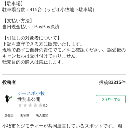
【駐⾞場】

駐車場台数：415台（ラピオ小牧地下駐車場）

【⽀払い⽅法】

当日現金払い・PayPay決済

【引渡しの対象者について】

下記を遵守できる⽅に販売いたします。

現地で必ずご⾃⾝の責任でモノをご確認ください。譲受後の
キャンセルは受け付けておりません。

転売⽬的の購⼊は禁⽌します。
投稿者
投稿
83315
件
ジモスポ小牧
性別非公開
フォローする
0.0
身分証
古物商
法人書類
小牧市とジモティーが共同運営しているスポットです。 粗