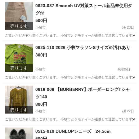
愛知
小牧市
スポーツ
リユース
0623-037 Smooch UV対策ストール新品未使用タ
グ付
500円
売ります
小牧市
6月23日
ご覧いただき有り難うございます。 小牧市とジモティーが連携して運営しています。 粗
愛知
小牧市
小物
リユース
0625-110 2026 小牧マラソンSサイズ※汚れあり
300円
売ります
小牧市
6月25日
ご覧いただき有り難うございます。 小牧市とジモティーが連携して運営しています。 粗
愛知
小牧市
スポーツウェア
リユース
0616-006 【BURBERRY】ボーダーロングTシャ
ツ140
800円
売ります
小牧市
7月22日
ご覧いただき有り難うございます。 小牧市とジモティーが連携して運営しています。 粗
愛知
小牧市
Tシャツ
リユース
0515-010 DUNLOPシューズ 24.5cm
500円