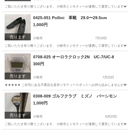
ご覧いただき有り難うございます。 小牧市とジモティーが連携して運営しています。 粗
愛知
小牧市
生活雑貨
0425-051 Pollini 革靴 29.0〜29.5cm
1,000円
売ります
小牧市
7月10日
ご覧いただき有り難うございます。 小牧市とジモティーが連携して運営しています。 粗
愛知
小牧市
服/ファッション
リユース
0708-025 オーロラクロック2N UC-7/UC-8
300円
売ります
小牧市
7月22日
★★★★★ ご自宅にある不要品を是非ジモティースポットへお持ち込みしませんか？ 家
愛知
小牧市
時計
現地
0308-009 ゴルフクラブ ミズノ パーシモン
1,000円
売ります
小牧市
6月23日
ご覧いただき有り難うございます。 小牧市とジモティーが連携して運営しています。 粗