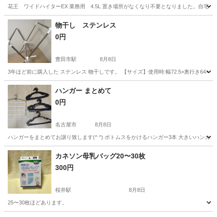
花王 ワイドハイターEX 業務用 4.5L 置き場所がなくなり不要となりました。自宅
愛知
東海市
南加木屋駅
洗濯用品
ワイドハイター
物干し ステンレス
0円
豊田市駅
8月8日
3年ほど前に購入した ステンレス 物干しです。 【サイズ】使用時:幅72.5×奥行き64×高さ1
愛知
豊田市
豊田市駅
洗濯用品
ハンガー まとめて
0円
名古屋市
8月8日
ハンガーをまとめてお譲り致します(^ ^) ボトムスをかけるハンガー3本 大きいハンガ
愛知
名古屋市
洗濯用品
カネソン母乳バッグ20〜30枚
300円
桜井駅
8月8日
25〜30枚ほどあります。