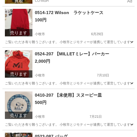
COYASH
Ad
0514-172 Wilson ラケットケース
100円
売ります
小牧市
6月29日
ご覧いただき有り難うございます。 小牧市とジモティーが連携して運営しています。 粗
愛知
小牧市
スポーツ
リユース
0524-207 【MILLETミレー】パーカー
2,000円
売ります
小牧市
7月10日
ご覧いただき有り難うございます。 小牧市とジモティーが連携して運営しています。 粗
愛知
小牧市
パーカー
リユース
0410-207 【未使用】スヌーピー皿
500円
売ります
小牧市
7月21日
ご覧いただき有り難うございます。 小牧市とジモティーが連携して運営しています。 粗
愛知
小牧市
生活雑貨
リユース
0523-087 バッグ