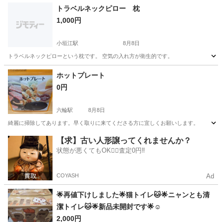
トラベルネックピロー 枕
1,000円
小垣江駅
8月8日
トラベルネックピローという枕です。 空気の入れ方が衛生的です。
愛知
刈谷市
小垣江駅
その他
空気
ホットプレート
0円
六輪駅
8月8日
綺麗に掃除してあります。早く取りに来てくださる方に宜しくお願いします。
愛知
愛西市
六輪駅
調理器具
【求】古い人形譲ってくれませんか？
状態が悪くてもOK🙆‍♀️査定0円‼️
COYASH
Ad
︎🌟再値下けしました︎🌟猫トイレ🐱︎🌟ニャンとも清
潔トイレ🐱︎🌟新品未開封です︎🌟☺
2,000円