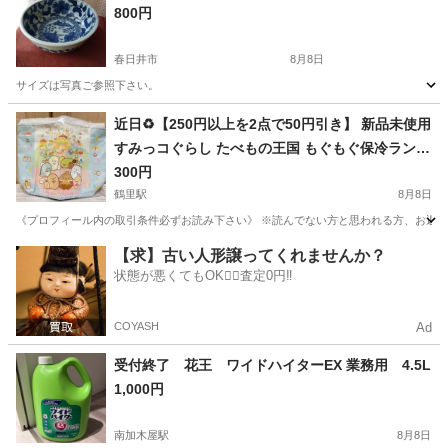
800円
春日井市
8月8日
サイズは写真ご参照下さい。
愛知
春日井市
食器
近日♻️【250円以上を2点で50円引き】 新品未使用
すみっコぐらし たべもの王国 もぐもぐ保冷ランチ
バッグ❁¨̮
300円
鶴里駅
8月8日
《プロフィール内の取引条件必ずお読み下さい》 ※読んでない方と思われる方、お返事
愛知
名古屋市
鶴里駅
その他
すみっコぐらし
【求】古い人形譲ってくれませんか？
状態が悪くてもOK🙆‍♀️査定0円‼️
COYASH
Ad
受付終了 花王 ワイドハイターEX 業務用 4.5L
1,000円
南加木屋駅
8月8日