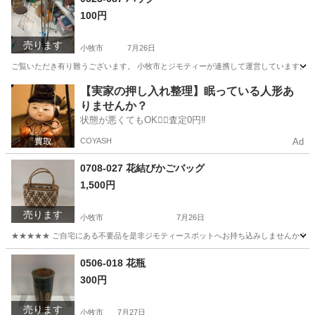
100円
売ります
小牧市
7月26日
ご覧いただき有り難うございます。 小牧市とジモティーが連携して運営しています。 粗
愛知
小牧市
バッグ
リユース
【実家の押し入れ整理】眠っている人形あ
りませんか？
状態が悪くてもOK🙆‍♀️査定0円‼️
COYASH
Ad
0708-027 花結びかごバッグ
1,500円
売ります
小牧市
7月26日
★★★★★ ご自宅にある不要品を是非ジモティースポットへお持ち込みしませんか？ 家
愛知
小牧市
バッグ
かご
0506-018 花瓶
300円
売ります
小牧市
7月27日