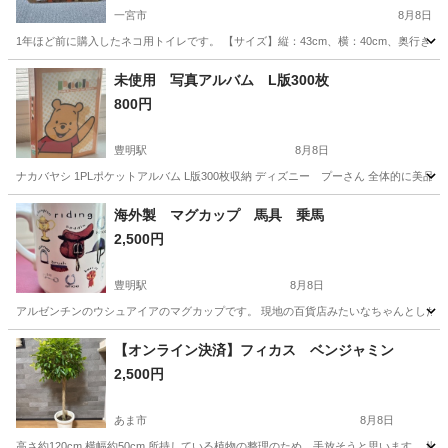
一宮市
8月8日
1年ほど前に購入したネコ用トイレです。 【サイズ】縦：43cm、横：40cm、奥行き：55c
愛知
一宮市
その他
トイレ
未使用 写真アルバム L版300枚
800円
豊明駅
8月8日
ナカバヤシ 1PLポケットアルバム L版300枚収納 ディズニー プーさん 全体的に美
愛知
豊明市
豊明駅
アルバム
ケース
海外製 マグカップ 馬具 乗馬
2,500円
豊明駅
8月8日
アルゼンチンのウシュアイアのマグカップです。 現地の百貨店みたいなちゃんとしたとこ
愛知
豊明市
豊明駅
食器
馬具
【オンライン決済】フィカス ベンジャミン
2,500円
あま市
8月8日
高さ約120cm 横幅約50cm 所持している植物の整理のため、手放そうと思います。