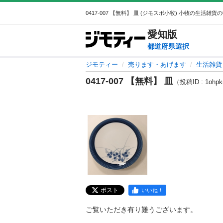
愛知
版
都道府県選択
ジモティー
売ります・あげます
生活雑貨
0417-007 【無料】 皿
（投稿ID : 1ohp
ポスト
いいね！
ご覧いただき有り難うございます。
