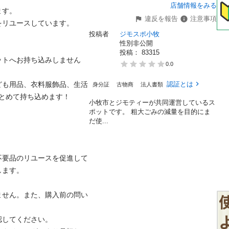
店舗情報をみる
。

違反を報告
注意事項
ユースしています。

投稿者
ジモスポ小牧
性別非公開
投稿： 
83315
ットへお持ち込みしません
0.0
ども用品、衣料服飾品、生活
認証とは
身分証
古物商
法人書類
めて持ち込めます！

小牧市とジモティーが共同運営しているス
ポットです。 粗⼤ごみの減量を⽬的にま
だ使...
不要品のリユースを促進して
。

ません。また、購入前の問い
てください。
