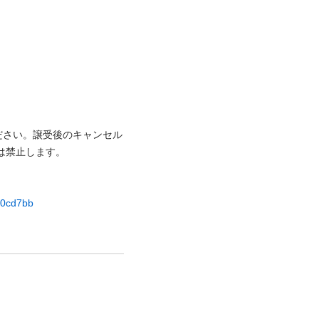
ださい。譲受後のキャンセル
⽌します。

d00cd7bb