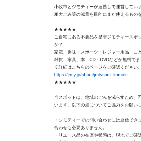
小牧市とジモティーが連携して運営しています
粗⼤ごみ等の減量を⽬的にまだ使えるものをリ
★★★★★

ご自宅にある不要品を是非ジモティースポ
か？

家電、趣味・スポーツ・レジャー用品、こ
雑貨、家具、本、CD・DVDなどが無料でまと
https://jmty.jp/about/jmtyspot_komaki
★★★★★

当スポットは、地域のごみを減らすため、
います。以下の点についてご協力をお願いします
・ジモティーでの問い合わせには返信でき
合わせも必要ありません。

・リユース品の在庫や状態は、現地でご確認し