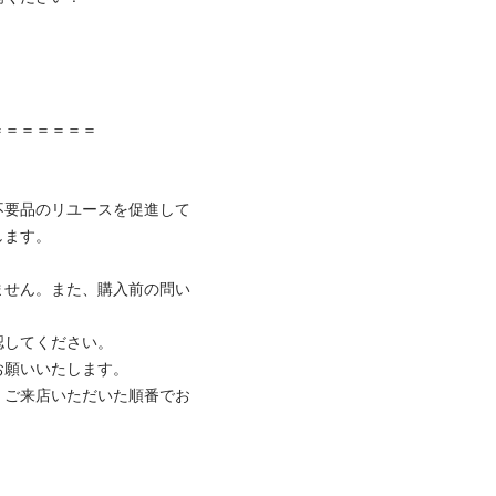


＝＝＝＝＝

不要品のリユースを促進して
。

ません。また、購入前の問い
てください。

いいたします。

、ご来店いただいた順番でお