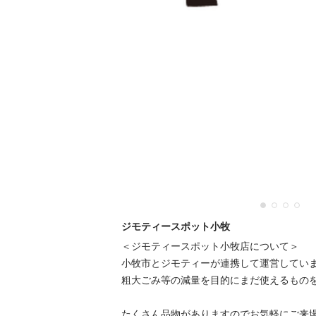
ジモティースポット小牧
＜ジモティースポット小牧店について＞

小牧市とジモティーが連携して運営しています
粗⼤ごみ等の減量を⽬的にまだ使えるものをリ
たくさん品物がありますのでお気軽にご来場く