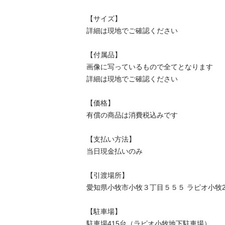
【サイズ】

詳細は現地でご確認ください

【付属品】

画像に写っているもので全てとなります

詳細は現地でご確認ください

【価格】

有償の商品は消費税込みです

【⽀払い⽅法】

当⽇現⾦払いのみ

【引渡場所】

愛知県小牧市小牧３丁目５５５ ラピオ小牧2F

【駐⾞場】

駐車場415台（ラピオ小牧地下駐車場）
