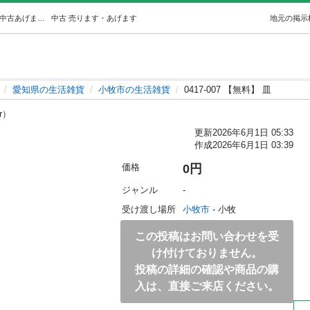
0417-007 【無料】 皿 (ジモスポ小牧) 小牧の生活雑貨の中古あげます・譲ります｜ジモティーで不用品の処分
中古
売ります・あげます
地元の掲示
愛知県の生活雑貨
小牧市の生活雑貨
0417-007 【無料】 皿
kr）
更新
2026年6月1日 05:33
作成
2026年6月1日 03:39
価格
0円
ジャンル
-
受け渡し場所
小牧市
 - 小牧
この投稿はお問い合わせを受
け付けておりません。
投稿の詳細の確認や商品の購
入は、直接ご来店ください。