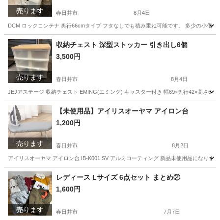
売ります
春日井市
8月4日
DCM ロックコンテナ 奥行66cmタイプ フタなしでも積み重ね可能です。 多少の小
愛知
春日井市
収納家具
DCM
収納チェスト 深型ストッカー 引き出し6個
3,500円
売ります
春日井市
8月4日
JEJアステージ 収納チェスト EMING(エミング) キャスター付き 幅69×奥行42×
愛知
春日井市
収納家具
【未使用品】アイリスオーヤマ アイロン台
1,200円
売ります
春日井市
8月2日
アイリスオーヤマ アイロン台 IB-K001 SV アルミコーティング 新品未使用品になり
愛知
春日井市
家庭用品
レディース Lサイズ 6点セット まとめ②
1,600円
売ります
春日井市
7月7日