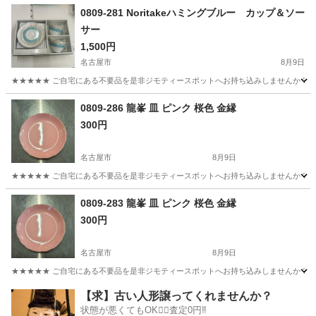
愛知
小牧市
生活雑貨
リユース
0809-281 Noritakeハミングブルー カップ＆ソー
サー
1,500円
名古屋市
8月9日
★★★★★ ご自宅にある不要品を是非ジモティースポットへお持ち込みしませんか？ 家
愛知
名古屋市
食器
現地
0809-286 龍峯 皿 ピンク 桜色 金縁
300円
名古屋市
8月9日
★★★★★ ご自宅にある不要品を是非ジモティースポットへお持ち込みしませんか？ 家
愛知
名古屋市
食器
現地
0809-283 龍峯 皿 ピンク 桜色 金縁
300円
名古屋市
8月9日
★★★★★ ご自宅にある不要品を是非ジモティースポットへお持ち込みしませんか？ 家
愛知
名古屋市
食器
現地
【求】古い人形譲ってくれませんか？
状態が悪くてもOK🙆‍♀️査定0円‼️