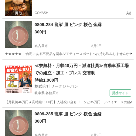
COYASH
Ad
0809-284 龍峯 皿 ピンク 桜色 金縁
300円
名古屋市
8月9日
★★★★★ ご自宅にある不要品を是非ジモティースポットへお持ち込みしませんか？ 家
愛知
名古屋市
食器
現地
≪寮無料・月収46万円・派遣社員≫自動車系工場
での組立・加工・プレス 交替制
時給1,900円
株式会社ワークジャパン
岐阜県 各務原市
提携サイト
【月収例46万円★高時給1,900円】入社祝い金もドーンと35万円！／ハイエースの組
岐阜
各務原市
その他
0809-285 龍峯 皿 ピンク 桜色 金縁
300円
名古屋市
8月9日