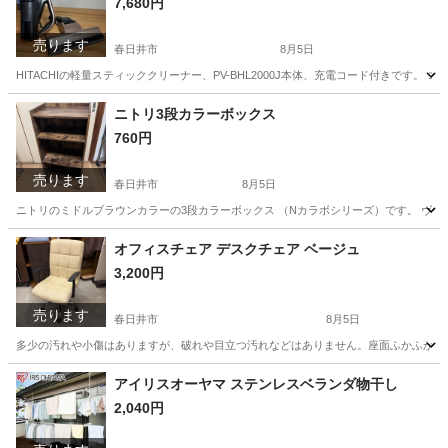
7,680円
売ります
春日井市
8月5日
HITACHIの軽量スティッククリーナー、PV-BHL2000J本体、充電コード付きです。 コードレ
愛知
春日井市
生活家電
ニトリ3段カラーボックス
760円
売ります
春日井市
8月5日
ニトリのミドルブラウンカラーの3段カラーボックス （Nカラボシリーズ）です。 ヴィンテージ
愛知
春日井市
収納家具
オフィスチェア デスクチェア ベージュ
3,200円
売ります
春日井市
8月5日
多少の汚れや小傷はありますが、破れや目立つ汚れなどはありません。座面ふかふかです
愛知
春日井市
椅子
アイリスオーヤマ ステンレスベランダ物干し
2,040円