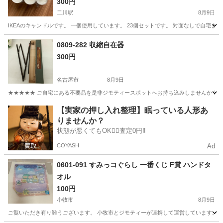
300円
二川駅
8月9日
IKEAのキャンドルです。 一個使用しています。 23個セットです。 対面なしで自宅
愛知
豊橋市
二川駅
芳香剤、消臭剤
0809-282 収縮自在器
300円
名古屋市
8月9日
★★★★★ ご自宅にある不要品を是非ジモティースポットへお持ち込みしませんか？ 家
愛知
名古屋市
その他
現地
【実家の押し入れ整理】眠っている人形あ
りませんか？
状態が悪くてもOK🙆‍♀️査定0円‼️
COYASH
Ad
0601-091 すみっコぐらし 一番くじ F賞 ハンドタ
オル
100円
小牧市
8月9日
ご覧いただき有り難うございます。 小牧市とジモティーが連携して運営しています。 粗