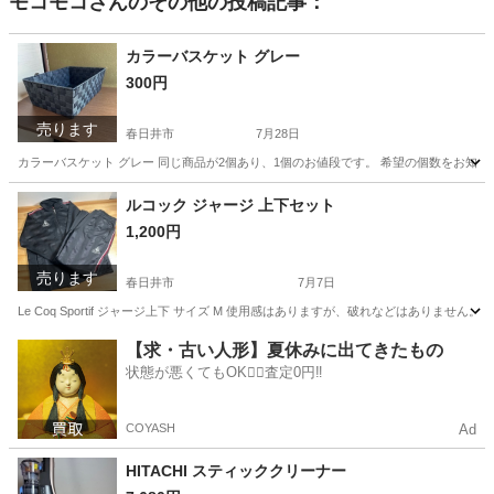
モコモコ
さんのその他の投稿記事：
カラーバスケット グレー
300円
売ります
春日井市
7月28日
カラーバスケット グレー 同じ商品が2個あり、1個のお値段です。 希望の個数をお知らせく
愛知
春日井市
収納家具
バスケット
ルコック ジャージ 上下セット
1,200円
売ります
春日井市
7月7日
Le Coq Sportif ジャージ上下 サイズ M 使用感はありますが、破れなどはありませ
愛知
春日井市
スポーツウェア
ジャージ
【求・古い人形】夏休みに出てきたもの
状態が悪くてもOK🙆‍♀️査定0円‼️
COYASH
Ad
HITACHI スティッククリーナー