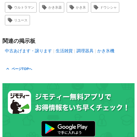
ウルトラマン
かき氷器
かき氷
ドウシシャ
リユース
関連の掲示板
中古あげます・譲ります
生活雑貨
調理器具
かき氷機
ページTOPへ