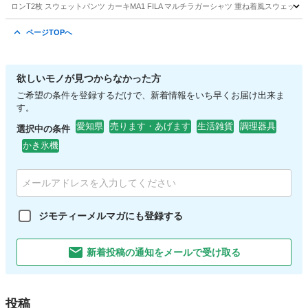
ロンT2枚 スウェットパンツ カーキMA1 FILA マルチラガーシャツ 重ね着風スウェ
愛知
春日井市
その他
FILA
ページTOPへ
欲しいモノが見つからなかった方
ご希望の条件を登録するだけで、新着情報をいち早くお届け出来ま
す。
愛知県
売ります・あげます
生活雑貨
調理器具
選択中の条件
かき氷機
ジモティーメルマガにも登録する
新着投稿の通知をメールで受け取る
投稿