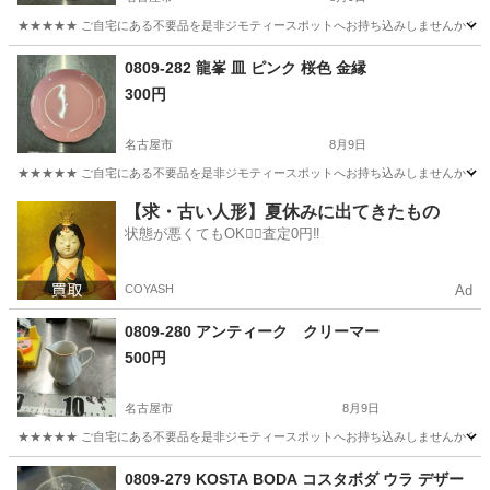
★★★★★ ご自宅にある不要品を是非ジモティースポットへお持ち込みしませんか？ 家
愛知
名古屋市
食器
現地
0809-282 龍峯 皿 ピンク 桜色 金縁
300円
名古屋市
8月9日
★★★★★ ご自宅にある不要品を是非ジモティースポットへお持ち込みしませんか？ 家
愛知
名古屋市
食器
現地
【求・古い人形】夏休みに出てきたもの
状態が悪くてもOK🙆‍♀️査定0円‼️
COYASH
Ad
0809-280 アンティーク クリーマー
500円
名古屋市
8月9日
★★★★★ ご自宅にある不要品を是非ジモティースポットへお持ち込みしませんか？ 家
愛知
名古屋市
食器
現地
0809-279 KOSTA BODA コスタボダ ウラ デザー