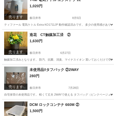
1,020円
売ります
春日井市
8月5日
ティファール 電気ケトル Extra KO1711JP 動作確認済みです。 多少の使用
愛知
春日井市
キッチン家電
造花 CT触媒加工済 ②
1,630円
売ります
春日井市
6月27日
触媒加工済みとなります。 防汚、抗菌、消臭、マイナスイオン 置いておくだけで空気
愛知
春日井市
家庭用品
触媒
未使用品‼︎タフバック ②2WAY
280円
売ります
春日井市
7月28日
自宅保管の未使用品です。 軽くて丈夫 2WAYで使える タフバッグ（ピンクベージュ色） SIZE. 45
愛知
春日井市
その他
PCS
DCM ロックコンテナ 660M ②
1,500円