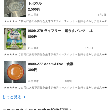
トボウル
2,500円
名古屋市
8月9日
★★★★★ ご自宅にある不要品を是非ジモティースポットへお持ち込みしませんか？ 家
愛知
名古屋市
食器
デザート
0809-279 ライフリー 超うすパンツ LL
800円
名古屋市
8月9日
★★★★★ ご自宅にある不要品を是非ジモティースポットへお持ち込みしませんか？ 家
愛知
名古屋市
家庭用品
現地
0809-277 Adam＆Eve 食器
300円
名古屋市
8月9日
★★★★★ ご自宅にある不要品を是非ジモティースポットへお持ち込みしませんか？ 家
愛知
名古屋市
食器
現地
もっと見る