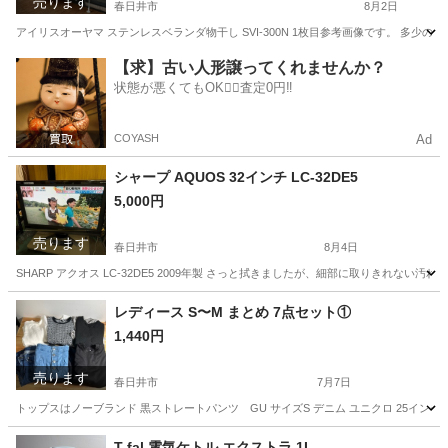
売ります
春日井市
8月2日
アイリスオーヤマ ステンレスベランダ物干し SVI-300N 1枚目参考画像です。 多
愛知
春日井市
洗濯用品
【求】古い人形譲ってくれませんか？
状態が悪くてもOK🙆‍♀️査定0円‼️
COYASH
Ad
シャープ AQUOS 32インチ LC-32DE5
5,000円
売ります
春日井市
8月4日
SHARP アクオス LC-32DE5 2009年製 さっと拭きましたが、細部に取りきれ
愛知
春日井市
テレビ
レディース S〜M まとめ 7点セット①
1,440円
売ります
春日井市
7月7日
トップスはノーブランド 黒ストレートパンツ GU サイズS デニム ユニクロ 25インチ
愛知
春日井市
その他
ハニーズ
T-fal 電気ケトル エクストラ 1L