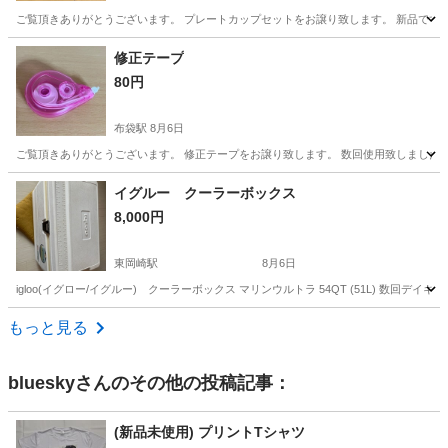
ご覧頂きありがとうございます。 プレートカップセットをお譲り致します。 新品です。 ・プ
愛知
江南市
布袋駅
食器
セット
修正テープ
80円
布袋駅
8月6日
ご覧頂きありがとうございます。 修正テープをお譲り致します。 数回使用致しました。
愛知
江南市
布袋駅
その他
テープ
イグルー クーラーボックス
8,000円
東岡崎駅
8月6日
igloo(イグロー/イグルー) クーラーボックス マリンウルトラ 54QT (51L) 数
愛知
岡崎市
東岡崎駅
その他
イグルー
もっと見る
bluesky
さんのその他の投稿記事：
(新品未使用) プリントTシャツ