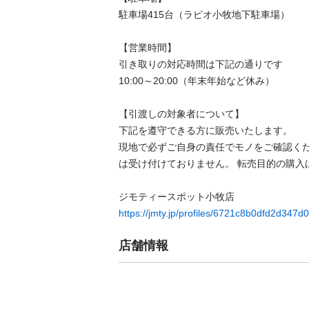
駐車場415台（ラピオ小牧地下駐車場）

【営業時間】

引き取りの対応時間は下記の通りです

10:00～20:00（年末年始など休み）

【引渡しの対象者について】

下記を遵守できる⽅に販売いたします。

現地で必ずご⾃⾝の責任でモノをご確認く
は受け付けておりません。 転売⽬的の購⼊は
https://jmty.jp/profiles/6721c8b0dfd2d347
店舗情報