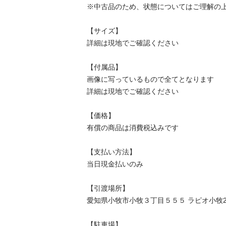
※中古品のため、状態についてはご理解の上
【サイズ】

詳細は現地でご確認ください

【付属品】

画像に写っているもので全てとなります

詳細は現地でご確認ください

【価格】

有償の商品は消費税込みです

【⽀払い⽅法】

当⽇現⾦払いのみ

【引渡場所】

愛知県小牧市小牧３丁目５５５ ラピオ小牧2F
【駐⾞場】
