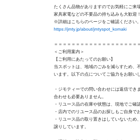
たくさん品物がありますのでお気軽にご来場く
家具家電などの不要品の持ち込みも大歓迎！
https://jmty.jp/about/jmtyspot_komaki
＝＝＝＝＝＝＝＝＝＝＝＝＝＝＝＝＝＝＝＝＝
＜ご利用案内＞

【ご利用にあたってのお願い】

当スポットは、地域のごみを減らすため、
います。以下の点についてご協力をお願いします
・ジモティーでの問い合わせには返信でき
合わせも必要ありません。

・リユース品の在庫や状態は、現地でご確認し
・店内でのリユース品のお探しもご自身でお願
・リユース品の取り置きはしていないため
譲りしています。
