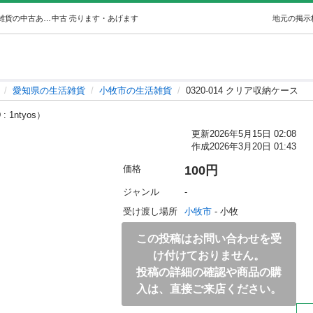
0320-014 クリア収納ケース (ジモスポ小牧) 小牧の生活雑貨の中古あげます・譲ります｜ジモティーで不用品の処分
中古
売ります・あげます
地元の掲示
愛知県の生活雑貨
小牧市の生活雑貨
0320-014 クリア収納ケース
: 1ntyos）
更新
2026年5月15日 02:08
作成
2026年3月20日 01:43
価格
100円
ジャンル
-
受け渡し場所
小牧市
 - 小牧
この投稿はお問い合わせを受
け付けておりません。
投稿の詳細の確認や商品の購
入は、直接ご来店ください。