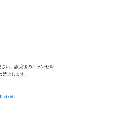
ださい。譲受後のキャンセル
禁⽌します。

d00cd7bb