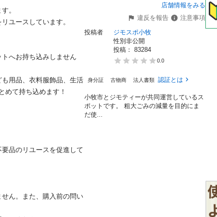
店舗情報をみる
す。

違反を報告
注意事項
リユースしています。

投稿者
ジモスポ小牧
性別非公開
投稿： 
83284
ットへお持ち込みしません
0.0
ども用品、衣料服飾品、生活
認証とは
身分証
古物商
法人書類
とめて持ち込めます！

小牧市とジモティーが共同運営しているス
ポットです。 粗⼤ごみの減量を⽬的にま
だ使...
不要品のリユースを促進して
ません。また、購入前の問い