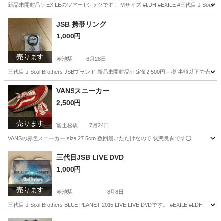
新品未開封品✨️ EXILEのツアーTシャツです！ Mサイズ #LDH #EXILE #三代目 J Soul Brot
愛知
日進市
赤池駅
コンサート
EXILE
JSB 携帯リング
1,000円
売ります
赤池駅
6月28日
三代目 J Soul Brothers JSBブランド 新品未開封品✨️ 定価2,500円＋税 半額以下で売り
愛知
日進市
赤池駅
電話、ＦＡＸ
ブランド
VANSスニーカー
2,500円
売ります
富士松駅
7月24日
VANSの赤色スニーカー size 27.5cm 数回履いただけなので 状態良きです⭕️
愛知
豊田市
富士松駅
靴
VANS
三代目JSB LIVE DVD
1,000円
売ります
赤池駅
8月8日
三代目 J Soul Brothers BLUE PLANET 2015 LIVE LIVE DVDです。 #EXILE #LDH
愛知
日進市
赤池駅
DVD/ブルーレイ
LIVE DVD