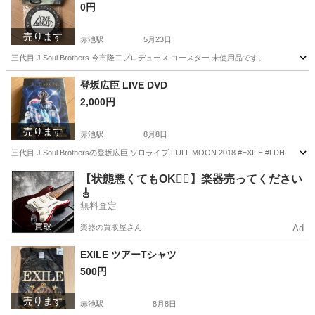
0円
売ります
赤池駅
5月23日
三代目 J Soul Brothers 今市隆二プロデュース コースター 未使用品です。
愛知
日進市
赤池駅
その他
コースター
登坂広臣 LIVE DVD
2,000円
売ります
赤池駅
8月8日
三代目 J Soul Brothersの登坂広臣 ソロライブ FULL MOON 2018 #EXILE #LDH
愛知
日進市
赤池駅
DVD/ブルーレイ
LIVE DVD
【状態悪くてもOK🙆‍♀️】楽器売ってください
🎸
無料査定
楽器の買取屋さん
Ad
EXILE ツアーTシャツ
500円
売ります
赤池駅
8月8日