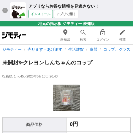
アプリならお得な情報を見逃さない！
インストール
アプリで開く
地元の掲示板 ジモティー 愛知版
愛知県
検索
ログイン
投稿
ジモティー
売ります・あげます
生活雑貨
食器
コップ、グラス
未開封✨️クレヨンしんちゃんのコップ
投稿ID: 1mc45b
2026年5月13日 20:43
0円
商品価格