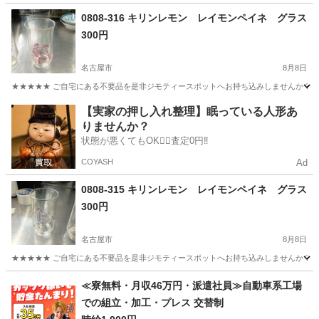
愛知
刈谷市
逢妻駅
その他
0808-316 キリンレモン レイモンペイネ グラス
300円
名古屋市
8月8日
★★★★★ ご自宅にある不要品を是非ジモティースポットへお持ち込みしませんか？ 家
愛知
名古屋市
食器
キリンレモン
【実家の押し入れ整理】眠っている人形あ
りませんか？
状態が悪くてもOK🙆‍♀️査定0円‼️
COYASH
Ad
0808-315 キリンレモン レイモンペイネ グラス
300円
名古屋市
8月8日
★★★★★ ご自宅にある不要品を是非ジモティースポットへお持ち込みしませんか？ 家
愛知
名古屋市
食器
キリンレモン
≪寮無料・月収46万円・派遣社員≫自動車系工場
での組立・加工・プレス 交替制