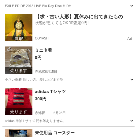
EXILE PRIDE 2013 LIVE Blu-Ray Disc #LDH
愛知
日進市
赤池駅
DVD/ブルーレイ
EXILE
【求・古い人形】夏休みに出てきたもの
状態が悪くてもOK🙆‍♀️査定0円‼️
COYASH
Ad
ミニ巾着
0円
売ります
赤池駅
6月15日
小さい巾着 欲しい方、差し上げます🤲
愛知
日進市
赤池駅
その他
adidas Tシャツ
300円
売ります
赤池駅
6月28日
adidas 半袖 Lサイズ 汚れ等ありません。
愛知
日進市
赤池駅
シャツ
adidas
未使用品 コースター