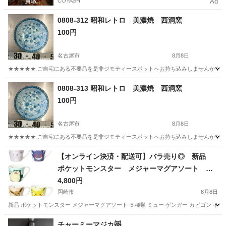
COYASH
Ad
0808-312 昭和レトロ 美濃焼 西洞窯
100円
名古屋市
8月8日
★★★★★ ご自宅にある不要品を是非ジモティースポットへお持ち込みしませんか？ 家
愛知
名古屋市
食器
西洞
0808-313 昭和レトロ 美濃焼 西洞窯
100円
名古屋市
8月8日
★★★★★ ご自宅にある不要品を是非ジモティースポットへお持ち込みしませんか？ 家
愛知
名古屋市
食器
西洞
【オンライン決済・配送可】バラ売り◎ 新品
ポケットモンスター メジャーマグアソート ５
種類
4,800円
岡崎市
8月8日
新品 ポケットモンスター メジャーマグアソート ５種類 ミュー ゲンガー カビゴン 
愛知
岡崎市
食器
バラ
チャーミーマジカ😻