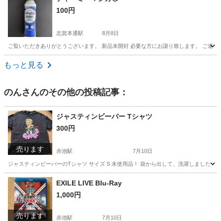
100円
志賀本通駅
8月8日
ご覧いただきありがとうございます。 新品未開封 必要な方にお譲り致します。 ご連絡お待
愛知
名古屋市
志賀本通駅
家庭用品
譲り
もっと見る
のん
さんのその他の投稿記事：
ジャスティンビーバー Tシャツ
300円
売ります
赤池駅
7月10日
ジャスティンビーバーのTシャツ サイズ S 未使用品！ 袋から出して、洗濯しました！
愛知
日進市
赤池駅
シャツ
ジャスティンビーバー
EXILE LIVE Blu-Ray
1,000円
売ります
赤池駅
7月10日