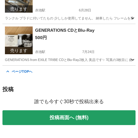
売ります
赤池駅
6月28日
ランクル プラドに付いてたもの 少ししか使用してません。 納車したら フレームを変
愛知
日進市
赤池駅
パーツ
フレーム
GENERATIONS CDとBlu-Ray
500円
売ります
赤池駅
7月24日
GENERATIONS from EXILE TRIBE CDとBlu-Ray2枚入 美品です✨️ 写真の3枚目に
愛知
日進市
赤池駅
CD
LDH
ページTOPへ
投稿
誰でも今すぐ30秒で投稿出来る
投稿画面へ (無料)