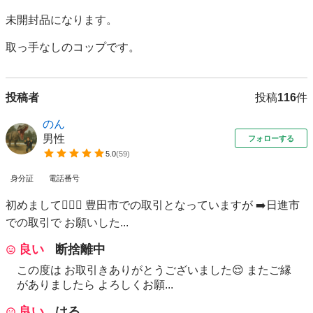
未開封品になります。

取っ手なしのコップです。
投稿者
投稿
116
件
のん
男性
フォローする
5.0
(
59
)
身分証
電話番号
初めまして🙋🏻‍♂️ 豊田市での取引となっていますが ➡️日進市
での取引で お願いした...
良い
断捨離中
この度は お取引きありがとうございました😌 またご縁
がありましたら よろしくお願...
良い
はる