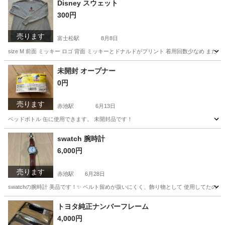
Disney スウェット
300円
売ります
富士松駅
8月8日
size M 前面 ミッキー ロゴ 背面 ミッキーとドナルドがプリント 着用回数少なめ まだまだ着
愛知
豊田市
富士松駅
トレーナー
ミッキー
未開封 オープナー
0円
売ります
赤池駅
6月13日
ペッドボトル 缶に使用できます。 未開封品です！
愛知
日進市
赤池駅
その他
swatch 腕時計
6,000円
売ります
赤池駅
6月28日
swatchの腕時計 美品です！✨️ ベルト留めが扱いにくく、飾り物として 使用してたので
愛知
日進市
赤池駅
アクセサリー
swatch
トヨタ純正ナンバーフレーム
4,000円