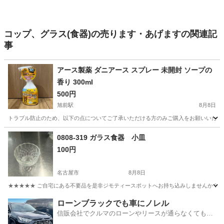
コップ、グラス(食器)の売ります・あげますの関連記
事
アース製薬 ダニアース スプレー 未開封 ソープの
香り 300ml
500円
旭前駅
8月8日
トラブル防止のため、以下の点についてご了承いただける方のみご購入をお願いいたします
愛知
尾張旭市
旭前駅
家庭用品
アース製薬
0808-319 ガラス食器 小皿
100円
名古屋市
8月8日
★★★★★ ご自宅にある不要品を是非ジモティースポットへお持ち込みしませんか？ 家
愛知
名古屋市
食器
小皿
ローンブラックでも車にノレル
信販会社でクルマのローンやリースが通らなくてもク
ルマをご利用いただけるサービスがあります！