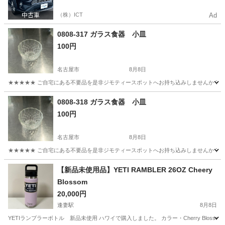
（株）ICT
Ad
0808-317 ガラス食器 小皿
100円
名古屋市
8月8日
★★★★★ ご自宅にある不要品を是非ジモティースポットへお持ち込みしませんか？ 家
愛知
名古屋市
食器
小皿
0808-318 ガラス食器 小皿
100円
名古屋市
8月8日
★★★★★ ご自宅にある不要品を是非ジモティースポットへお持ち込みしませんか？ 家
愛知
名古屋市
食器
小皿
【新品未使用品】YETI RAMBLER 26OZ Cheery
Blossom
20,000円
逢妻駅
8月8日
YETIランブラーボトル 新品未使用 ハワイで購入しました。 カラー・Cherry Blosso