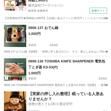
時給1,900円
株式会社ワークジャパン
岐阜県 各務原市
提携サイト
【月収例46万円★高時給1,900円】入社祝い金もドーンと35万円！／ハイエースの組
岐阜
各務原市
その他
0808-137 おでん鍋
1,000円
半田市
8月8日
0808-137 おでん鍋 【状態】 ・使用に伴う多少のスレ、キズ、落としきれない汚れ
愛知
半田市
調理器具
おでん
0808-136 TOSHIBA KNIFE SHARPENER 電気包
丁とぎ器 KS-53(P)
1,000円
半田市
8月8日
0808-136 TOSHIBA KNIFE SHARPENER 電気包丁とぎ器 KS-53(P) 
愛知
半田市
調理器具
現地
【実家の押し入れ整理】眠っている人形あ
りませんか？
状態が悪くてもOK🙆‍♀️査定0円‼️