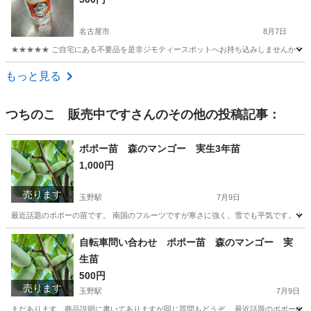
名古屋市
8月7日
★★★★★ ご自宅にある不要品を是非ジモティースポットへお持ち込みしませんか？ 家
愛知
名古屋市
食器
現地
もっと見る
つちのこ 販売中です
さんのその他の投稿記事：
ポポー苗 森のマンゴー 実生3年苗
1,000円
売ります
玉野駅
7月9日
最近話題のポポーの苗です。 南国のフルーツですが寒さに強く、雪でも平気です。 新
愛知
稲沢市
玉野駅
家庭用品
ポポー
自転車問い合わせ ポポー苗 森のマンゴー 実
生苗
500円
売ります
玉野駅
7月9日
まだあります、商品説明に書いてありますが同じ質問もどうぞ。 最近話題のポポーの苗