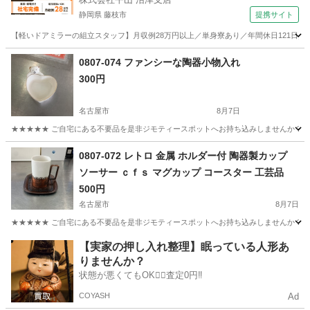
静岡県 藤枝市
提携サイト
【軽いドアミラーの組立スタッフ】月収例28万円以上／単身寮あり／年間休日121日／
静岡
藤枝市
その他
0807-074 ファンシーな陶器小物入れ
300円
名古屋市
8月7日
★★★★★ ご自宅にある不要品を是非ジモティースポットへお持ち込みしませんか？ 家
愛知
名古屋市
生活雑貨
0807-072 レトロ 金属 ホルダー付 陶器製カップ
ソーサー ｃｆｓ マグカップ コースター 工芸品
500円
名古屋市
8月7日
★★★★★ ご自宅にある不要品を是非ジモティースポットへお持ち込みしませんか？ 家
愛知
名古屋市
食器
工芸
【実家の押し入れ整理】眠っている人形あ
りませんか？
状態が悪くてもOK🙆‍♀️査定0円‼️
COYASH
Ad