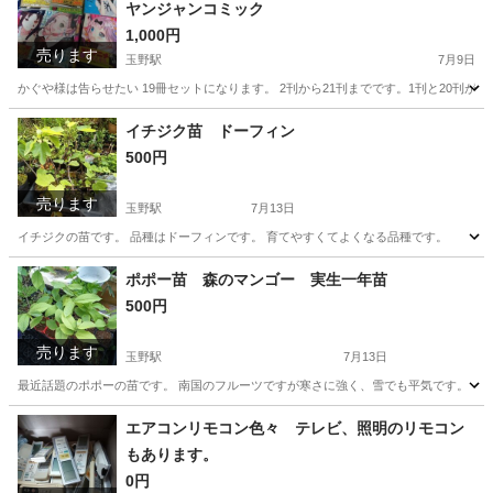
ヤンジャンコミック
1,000円
売ります
玉野駅
7月9日
かぐや様は告らせたい 19冊セットになります。 2刊から21刊までです。1刊と20刊
愛知
稲沢市
玉野駅
マンガ、コミック、アニメ
イチジク苗 ドーフィン
500円
かぐや様は告らせたい
売ります
玉野駅
7月13日
イチジクの苗です。 品種はドーフィンです。 育てやすくてよくなる品種です。
愛知
稲沢市
玉野駅
家庭用品
ドーフィン
ポポー苗 森のマンゴー 実生一年苗
500円
売ります
玉野駅
7月13日
最近話題のポポーの苗です。 南国のフルーツですが寒さに強く、雪でも平気です。
愛知
稲沢市
玉野駅
家庭用品
ポポー
エアコンリモコン色々 テレビ、照明のリモコン
もあります。
0円