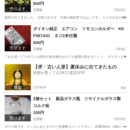
500円
売ります
玉野駅
7月23日
新芽が出てきました。 10本のみです、写真の物全部ではないです。 ろうやがきの苗10
愛知
稲沢市
玉野駅
その他
ミニ盆栽
ダイキン純正 エアコン リモコンホルダー KK
F067A41 ネジ2本付属
500円
売ります
玉野駅
7月9日
これを使ってリモコンの紛失や飲み物をかけての故障を防ぎましょう。 ダイキンエアコンのリモコ
愛知
稲沢市
玉野駅
季節、空調家電
リモコン
【求・古い人形】夏休みに出てきたもの
状態が悪くてもOK🙆‍♀️査定0円‼️
COYASH
Ad
2個セット 新品ガラス瓶 リサイクルガラス製
コルク栓
100円
売ります
玉野駅
7月23日
ガラス瓶です、たくさんありますので必要数コメント下さい。 容量500ml 2個セット