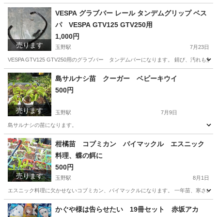
愛知
稲沢市
玉野駅
食器
ガラス瓶
VESPA グラブバー レール タンデムグリップ ベス
パ VESPA GTV125 GTV250用
1,000円
売ります
玉野駅
7月23日
VESPA GTV125 GTV250用のグラブバー タンデムバーになります。 錆び、汚れも
愛知
稲沢市
玉野駅
その他
ベスパ
島サルナシ苗 クーガー ベビーキウイ
500円
売ります
玉野駅
7月9日
島サルナシの苗になります。
愛知
稲沢市
玉野駅
家庭用品
サルナシ
柑橘苗 コブミカン バイマックル エスニック
料理、蝶の餌に
500円
売ります
玉野駅
8月1日
エスニック料理に欠かせないコブミカン、バイマックルになります。 一年苗、寒さにも
愛知
稲沢市
玉野駅
家庭用品
コブミカン
かぐや様は告らせたい 19冊セット 赤坂アカ