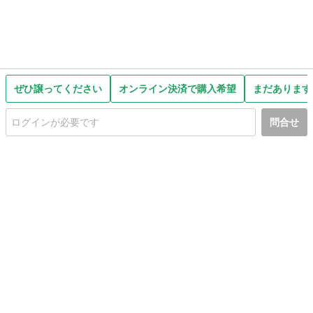
ぜひ譲ってください
オンライン決済で購入希望
まだあります
問合せ
初めての方へ
利用規約
プライバシーポリシー
プライバシー・ステートメント
健全化に資する運用方針
お問い合わせ
運営会社
サイトマップ
ご利用ガイド
フリーワードで探す
PC版で表示
都道府県選択