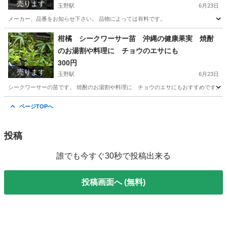
売ります
玉野駅
6月23日
メーカー、品番をお知らせ下さい。 品物によっては有料です。
愛知
稲沢市
玉野駅
季節、空調家電
リモコン
柑橘 シークワーサー苗 沖縄の健康果実 焼酎
のお湯割や料理に チョウのエサにも
300円
売ります
玉野駅
6月23日
シークワーサーの苗です。 焼酎のお湯割や料理に チョウのエサにもおすすめです。 
愛知
稲沢市
玉野駅
家庭用品
シークワーサー
ページTOPへ
投稿
誰でも今すぐ30秒で投稿出来る
投稿画面へ (無料)