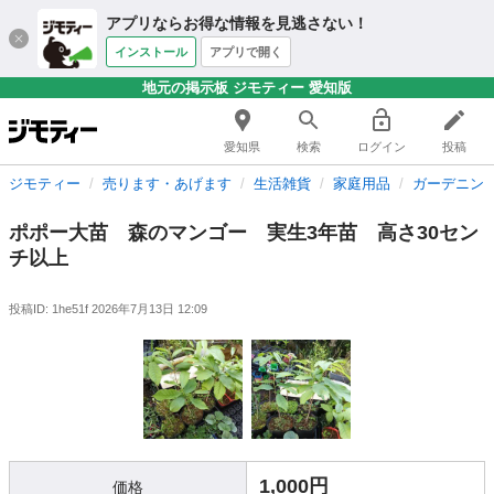
アプリならお得な情報を見逃さない！
インストール
アプリで開く
地元の掲示板 ジモティー 愛知版
愛知県
検索
ログイン
投稿
ジモティー
売ります・あげます
生活雑貨
家庭用品
ガーデニン
ポポー大苗 森のマンゴー 実生3年苗 高さ30セン
チ以上
投稿ID: 1he51f
2026年7月13日 12:09
1,000円
価格