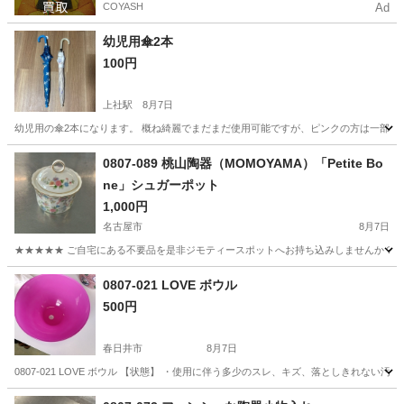
COYASH
Ad
幼児用傘2本
100円
上社駅
8月7日
幼児用の傘2本になります。 概ね綺麗でまだまだ使用可能ですが、ピンクの方は一部イ
愛知
名古屋市
上社駅
家庭用品
ピンク
0807-089 桃山陶器（MOMOYAMA）「Petite Bo
ne」シュガーポット
1,000円
名古屋市
8月7日
★★★★★ ご自宅にある不要品を是非ジモティースポットへお持ち込みしませんか？ 家
愛知
名古屋市
食器
MOMOYAMA
0807-021 LOVE ボウル
500円
春日井市
8月7日
0807-021 LOVE ボウル 【状態】 ・使用に伴う多少のスレ、キズ、落としきれな
愛知
春日井市
食器
現地