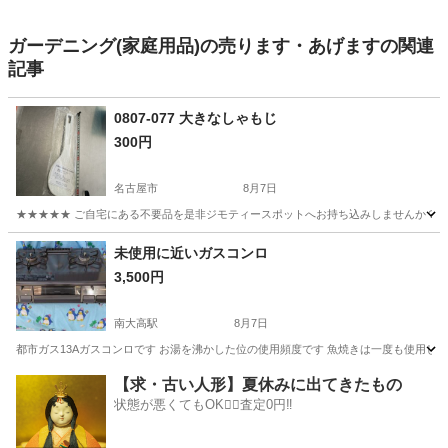
ガーデニング(家庭用品)の売ります・あげますの関連
記事
0807-077 大きなしゃもじ
300円
名古屋市
8月7日
★★★★★ ご自宅にある不要品を是非ジモティースポットへお持ち込みしませんか？ 家
愛知
名古屋市
生活雑貨
現地
未使用に近いガスコンロ
3,500円
南大高駅
8月7日
都市ガス13Aガスコンロです お湯を沸かした位の使用頻度です 魚焼きは一度も使用し
愛知
名古屋市
南大高駅
調理器具
【求・古い人形】夏休みに出てきたもの
状態が悪くてもOK🙆‍♀️査定0円‼️