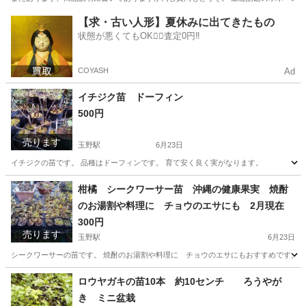
愛知
稲沢市
玉野駅
家庭用品
ポポー
【求・古い人形】夏休みに出てきたもの
状態が悪くてもOK🙆‍♀️査定0円‼️
COYASH
Ad
イチジク苗 ドーフィン
500円
売ります
玉野駅
6月23日
イチジクの苗です。 品種はドーフィンです。 育て安く良く実がなります。
愛知
稲沢市
玉野駅
家庭用品
ドーフィン
柑橘 シークワーサー苗 沖縄の健康果実 焼酎
のお湯割や料理に チョウのエサにも 2月現在
300円
売ります
玉野駅
6月23日
シークワーサーの苗です。 焼酎のお湯割や料理に チョウのエサにもおすすめです。 
愛知
稲沢市
玉野駅
家庭用品
シークワーサー
ロウヤガキの苗10本 約10センチ ろうやが
き ミニ盆栽