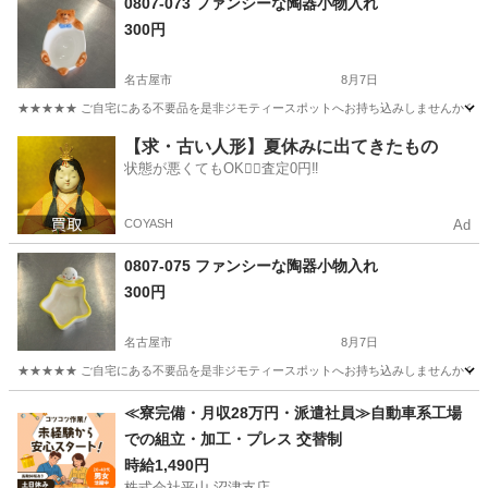
0807-073 ファンシーな陶器小物入れ
300円
名古屋市
8月7日
★★★★★ ご自宅にある不要品を是非ジモティースポットへお持ち込みしませんか？ 家
愛知
名古屋市
生活雑貨
現地
【求・古い人形】夏休みに出てきたもの
状態が悪くてもOK🙆‍♀️査定0円‼️
COYASH
Ad
0807-075 ファンシーな陶器小物入れ
300円
名古屋市
8月7日
★★★★★ ご自宅にある不要品を是非ジモティースポットへお持ち込みしませんか？ 家
愛知
名古屋市
生活雑貨
現地
≪寮完備・月収28万円・派遣社員≫自動車系工場
での組立・加工・プレス 交替制
時給1,490円
株式会社平山 沼津支店