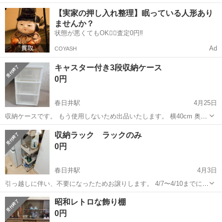
能♪部品の目視検査等★《B15-005711》 仕事内容 ・樹脂部品の外観目
愛知
春日井市
春日井駅
その他
【実家の押し入れ整理】眠っている人形あり
視検査 ・クレーン・玉掛を使用した金型切り替え作業 ・部材の投入作
ませんか？
業 ・設備...
状態が悪くてもOK🙆‍♀️査定0円‼️
Ad
COYASH
キャスター付き3段収納ケース
0円
春日井駅
4月25日
収納ケースです。 もう使用しないため出品いたします。 横40cm 奥行
き74cm 高さ68cm(キャスター含む) お取引については、基本的に取り
愛知
春日井市
春日井駅
収納家具
キャスター
収納ラック ラックのみ
に来ていただける方優先でお願いしております。 お互い気持ちの良い
0円
お取引がで...
春日井駅
4月3日
引っ越しに伴い、不要になったためお譲りします。 4/7〜4/10までに自
宅まで引き取りに来ていただける方を優先させていただきます。 写真
愛知
春日井市
春日井駅
収納家具
ラック
昭和レトロな飾り棚
には色々写って居ますが、ラックのみの出品です。 ​【商品状態】 ・6
0円
年程使用しました ...