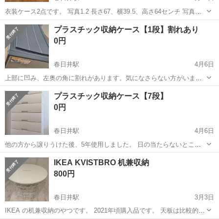
衣装ケース2点です。 写真1.2 長さ67、横39.5、高さ64センチ 写真
3.4.5 長さ40.5、横60、高さ63センチ 横長引き出しは天板が木製、写
愛知
春日井市
春日井駅
収納家具
ケース
プラスチック収納ケース【1段】割れあり
真5の通りです。 使い勝手には問題なく、引き出しは、スムーズに動
0円
きま...
春日井駅
4月6日
上部に凹み、左奥の角に割れがあります。気になさらない方がいまし
たらお譲りします。 【サイズ】 幅：39cm 奥行：74cm 高さ：23cm
愛知
春日井市
春日井駅
収納家具
プラスチック
プラスチック収納ケース【7段】
0円
春日井駅
4月6日
他の方から譲りうけた後、5年使用しました。 日の当たらないところ
に置いていましたが、全体的に黄ばんでいるように思います。汚れも
愛知
春日井市
春日井駅
収納家具
プラスチック
IKEA KVISTBRO 机兼収納
ありますので、気になさらない方がいればお譲りします。 【サイズ】
800円
幅：約75cm 奥行...
春日井駅
3月3日
IKEA の机兼収納のやつです。 2021年頃購入品です。 天板は比較的綺