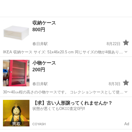
収納ケース
800円
春日井駅
8月22日
IKEA 収納ケース サイズ: 51x46x20.5 cm 同じサイズの物が4個ありま
す。1個¥1000。 まとめて購入していただく事も可能です。 日常的に
愛知
春日井市
春日井駅
収納家具
ケース
小物ケース
使用していました。割れやヒビ等ありません。変色もなく、綺麗な状
200円
態で...
春日井駅
8月3日
30〜40㎝程の高さの小物ケースです。 コレクションケースとして使用
していましたが、 引っ越しの為、お譲りします。 まだまだキレイです
愛知
春日井市
春日井駅
収納家具
ケース
【求】古い人形譲ってくれませんか？
し、しっかり使えます‼︎
状態が悪くてもOK🙆‍♀️査定0円‼️
Ad
COYASH