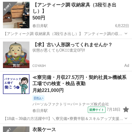
愛知
春日井市
春日井駅
収納家具
譲り
【アンティーク調 収納家具（3段引き出
（約）】 ・横幅：80cm ・高さ：150cm ・奥行き：50cm 使用に伴う
し）】
小傷などはあ...
500円
春日井駅
6月22日
【アンティーク調 収納家具（3段引き出し）】 アンティーク調の収納
家具をお譲りします。 木製で温かみのあるデザインです。リビングや
愛知
春日井市
春日井駅
収納家具
【求】古い人形譲ってくれませんか？
寝室、小物収納などにいかがでしょうか。 【サイズ（約）】 ・幅：
状態が悪くてもOK🙆‍♀️査定0円‼️
60cm ・奥行：31c...
Ad
COYASH
≪寮完備・月収27.5万円・契約社員≫機械系
工場での検査・検品 夜勤
月給221,000円
日払い
パーソルファクトリーパートナーズ株式会社
7月18日
提携サイト
春日井駅
【18歳～39歳の方活躍中!!】＼寮完備×寮費半額＆スキルアップ支援あ
り◎高収入／外観検査《B15-007893》 仕事内容 ■外観検査業務 ・樹
愛知
春日井市
春日井駅
その他
衣装ケース
脂部品の外観を目視で検査します ・金型切り替え作業や部材投入（約