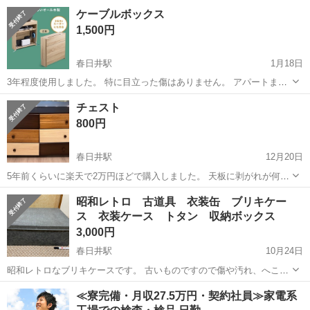
麗な白を保っております。 その他になる汚れ、傷などもありません。
愛知
春日井市
春日井駅
収納家具
IKEA
ケーブルボックス
サイズ φ600 高さ400
1,500円
春日井駅
1月18日
3年程度使用しました。 特に目立った傷はありません。 アパートまで
受け取りに来てくださる方優先致します。
愛知
日進市
春日井駅
収納家具
ボックス
チェスト
800円
春日井駅
12月20日
5年前くらいに楽天で2万円ほどで購入しました。 天板に剥がれが何ヶ
所かあります。写真2枚目。 引き出しのカラーがおしゃれなチェスト
愛知
春日井市
春日井駅
収納家具
チェスト
昭和レトロ 古道具 衣装缶 ブリキケー
です。 お好みや気分に合わせて引き出しを入れ替えて配色を楽しめま
ス 衣装ケース トタン 収納ボックス
す。 引き出しはスライドレー...
3,000円
春日井駅
10月24日
昭和レトロなブリキケースです。 古いものですので傷や汚れ、へこみ
などあっても許せる方のみご購入お願いします。 かわいいのでオブジ
愛知
春日井市
春日井駅
収納家具
ブリキ
≪寮完備・月収27.5万円・契約社員≫家電系
ェとしても良いと思います♪ 素人採寸です。多少の誤差お許しくださ