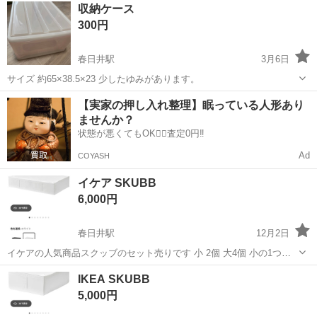
愛知
春日井市
春日井駅
収納家具
ケース
収納ケース
た。割れやヒビ等ありません。変色もなく、綺麗な状態です。 #IK...
300円
春日井駅
3月6日
サイズ 約65×38.5×23 少したゆみがあります。
愛知
春日井市
春日井駅
収納家具
ケース
【実家の押し入れ整理】眠っている人形あり
ませんか？
状態が悪くてもOK🙆‍♀️査定0円‼️
Ad
COYASH
イケア SKUBB
6,000円
春日井駅
12月2日
イケアの人気商品スクッブのセット売りです 小 2個 大4個 小の1つに
少し汚れ 大の1つに大きなシミ汚れあります。 破損なし 喫煙者、ペッ
愛知
春日井市
春日井駅
収納家具
イケア
IKEA SKUBB
トなし 主にお布団を収納しておりました。 愛知県春日井市にて直接お
5,000円
渡しでき...