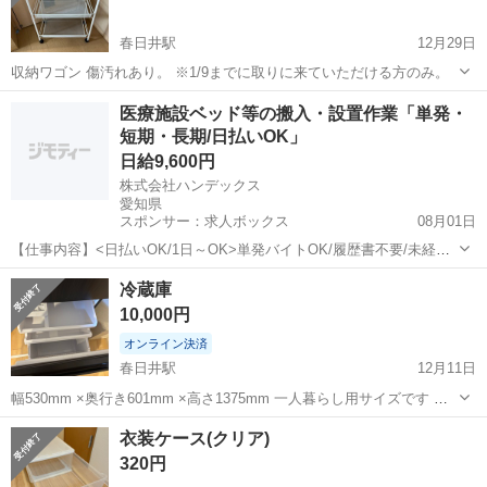
春日井駅
12月29日
収納ワゴン 傷汚れあり。 ※1/9までに取りに来ていただける方のみ。
愛知
名古屋市
春日井駅
収納家具
ワゴン
医療施設ベッド等の搬入・設置作業「単発・
短期・長期/日払いOK」
日給9,600円
株式会社ハンデックス
愛知県
スポンサー：求人ボックス
08月01日
【仕事内容】<日払いOK/1日～OK>単発バイトOK/履歴書不要/未経験
歓迎/病院・施設のベッド搬入作業 〈医療施設ベッド等の搬入・設置ス
アルバイト・パート
冷蔵庫
タッフ〉 超短期・単発バイト大募集! 1日単発からOK! 継続勤務できる
10,000円
方は大歓迎! 簡単・...
オンライン決済
春日井駅
12月11日
幅530mm ×奥行き601mm ×高さ1375mm 一人暮らし用サイズです 使
ってたのは 1年ほどです。
愛知
春日井市
春日井駅
収納家具
奥行き
衣装ケース(クリア)
320円