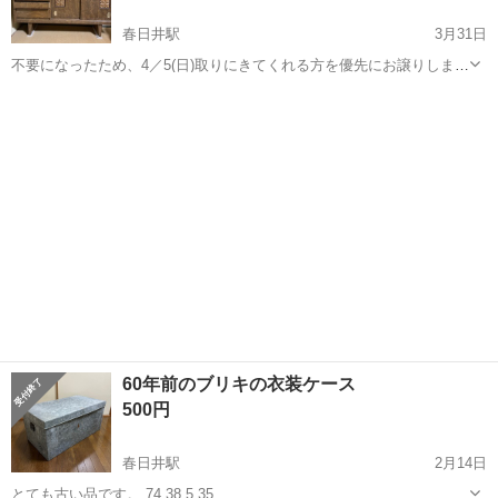
春日井駅
3月31日
不要になったため、4／5(日)取りにきてくれる方を優先にお譲りしま
す。 昭和レトロなちょっと凝った作りです。 お店のディスプレイにも
愛知
春日井市
春日井駅
収納家具
レトロ
素敵だと思います。
60年前のブリキの衣装ケース
500円
春日井駅
2月14日
とても古い品です。 74 38.5 35