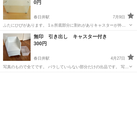
0円
春日井駅
7月9日
ふたにひびがあります。 1ヵ所底部分に割れがありキャスターが外れ
ています。 画像にてご確認いただきご了承のうえご検討ください。 サ
愛知
春日井市
春日井駅
収納家具
無印 引き出し キャスター付き
イズ73x40x43 取りに来ていただける方よろしくお願いします。 喫煙
300円
者、ペットは...
春日井駅
4月27日
写真のもので全てです。 バラしていらない部分だけの出品です。 写真
のもので全てです。 サイズなど詳しいことはおこたえ出来ないので、
愛知
春日井市
春日井駅
収納家具
それでも良い方にお譲りします。 値下げ交渉にはお返事しませんの
で、よろしくお願いします。