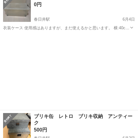
0円
25kg）も...
春日井駅
6月4日
衣装ケース 使用感はありますが、まだ使えるかと思います。 横:40cm
奥行き:74cm 高さ:32.5cm お取引については、基本的に取りに来てい
愛知
春日井市
春日井駅
収納家具
ケース
ただける方、早めのお取引が可能な方を優先させていただいておりま
す。 時...
ブリキ缶 レトロ ブリキ収納 アンティー
ク
500円