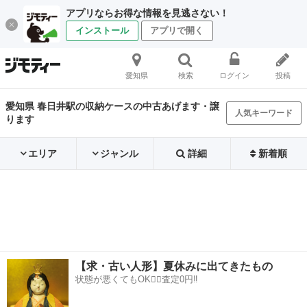
アプリならお得な情報を見逃さない！
インストール
アプリで開く
愛知県
検索
ログイン
投稿
愛知県 春日井駅の収納ケースの中古あげます・譲
人気キーワード
ります
エリア
ジャンル
詳細
新着順
【求・古い人形】夏休みに出てきたもの
状態が悪くてもOK🙆‍♀️査定0円‼️