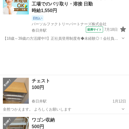
工場でのバリ取り・溶接 日勤
時給1,550円
日払い
パーソルファクトリーパートナーズ株式会社
7月18日
提携サイト
春日井駅
【18歳～39歳の方活躍中!!】正社員登用制度有◆未経験◎！会社負担
で資格GET★機械操作等《B15-002159r3》 仕事内容 ～20代、30代活
愛知
春日井市
春日井駅
その他
躍中～ キャリアパス充実★資格取得補助制度あり！ プラスチック部品
（パー...
チェスト
100円
春日井駅
1月12日
全然つかえます。 よろしくお願いします
愛知
春日井市
春日井駅
収納家具
チェスト
ワゴン収納
500円