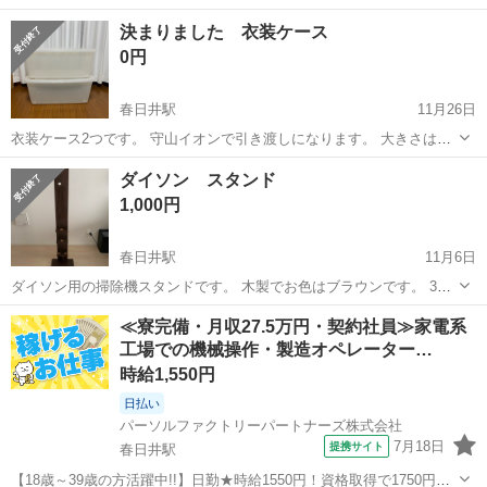
決まりました 衣装ケース
0円
春日井駅
11月26日
衣装ケース2つです。 守山イオンで引き渡しになります。 大きさは素
人採寸です。長さ75×横40×高さ28
愛知
名古屋市
春日井駅
収納家具
ケース
ダイソン スタンド
1,000円
春日井駅
11月6日
ダイソン用の掃除機スタンドです。 木製でお色はブラウンです。 3年
間程使用していましたので細かいキズなどはありますが使用するのに
愛知
名古屋市
春日井駅
収納家具
ダイソン
≪寮完備・月収27.5万円・契約社員≫家電系
は問題ありません。 自宅まで車で取りに来られる方ノークレームノー
工場での機械操作・製造オペレーター…
リターンでご理解頂ける方のみご購...
時給1,550円
日払い
パーソルファクトリーパートナーズ株式会社
7月18日
提携サイト
春日井駅
【18歳～39歳の方活躍中!!】日勤★時給1550円！資格取得で1750円★