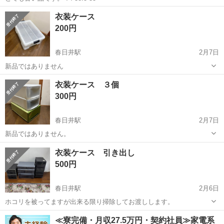
愛知
春日井市
春日井駅
収納家具
ブリキ
衣装ケース
200円
春日井駅
2月7日
新品ではありません
愛知
春日井市
春日井駅
収納家具
ケース
衣装ケース ３個
300円
春日井駅
2月7日
新品ではありません。
愛知
春日井市
春日井駅
収納家具
ケース
衣装ケース 引き出し
500円
春日井駅
2月6日
ホコリを被ってますが出来る限り掃除してお渡しします。
愛知
春日井市
春日井駅
収納家具
ケース
≪寮完備・月収27.5万円・契約社員≫家電系