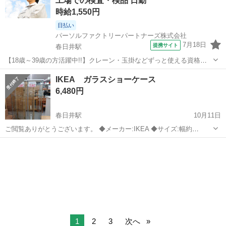
工場での検査・検品 日勤
い。 横58㎝ 縦...
時給1,550円
日払い
パーソルファクトリーパートナーズ株式会社
7月18日
提携サイト
春日井駅
【18歳～39歳の方活躍中!!】クレーン・玉掛などずっと使える資格
GET★未経験歓迎★検査等《B15-002159r1》 仕事内容 ～20代、30代
愛知
春日井市
春日井駅
その他
IKEA ガラスショーケース
活躍中～ 職場は換気扇などに使われるプラスチック部品（パーツ）の
6,480円
製造を行う...
春日井駅
10月11日
ご閲覧ありがとうございます。 ◆メーカー:IKEA ◆サイズ:幅約
42.5cm×奥行約36.5cm×高さ約163cm ◆状態:USED 商品はUSEDにな
愛知
春日井市
春日井駅
収納家具
IKEA
りますので、キズ等ある場合ががございます。 ご来店していただき必
ず...
1
2
3
次へ