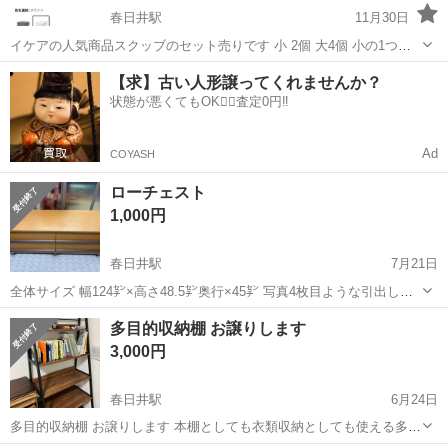
春日井駅
11月30日
イケアの人気商品スクッブのセット売りです 小 2個 大4個 小の1つに
少し汚れ 大の1つに大きなシミ汚れあります。 他は目立つ汚れはなさ
愛知
春日井市
春日井駅
収納家具
SKUBB
【求】古い人形譲ってくれませんか？
そうです。 ご理解の上、お取引よろしくお願い致します！
状態が悪くてもOK🙆‍♀️査定0円‼️
Ad
COYASH
ローチェスト
1,000円
春日井駅
7月21日
全体サイズ 幅124㌢×高さ48.5㌢奥行×45㌢ 写真4枚目ような引出しサ
イドレール仕様で、重いものを入れても楽々で閉まる時もスムーズに
愛知
名古屋市
春日井駅
収納家具
多目的収納棚 お譲りします
閉まります。 テレビを乗せたり水槽を乗せたりしていました。 天板に
3,000円
少し水が垂れてしま...
春日井駅
6月24日
多目的収納棚 お譲りします 本棚としても衣類収納としても使える多目
的収納棚です。 棚板は5段あり、収納力があります。 【サイズ