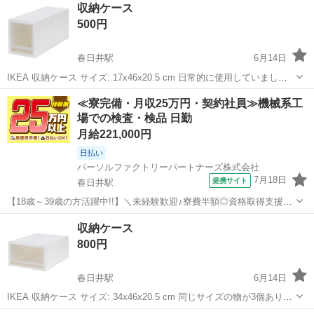
収納ケース
500円
春日井駅
6月14日
IKEA 収納ケース サイズ: 17x46x20.5 cm 日常的に使用していまし
た。割れやヒビ等ありません。変色もなく、綺麗な状態です。 #IKEA
愛知
春日井市
春日井駅
収納家具
ケース
≪寮完備・月収25万円・契約社員≫機械系工
#イケア #無印良品 #収納ケース #収納 #ケース #プラスチック...
場での検査・検品 日勤
月給221,000円
日払い
パーソルファクトリーパートナーズ株式会社
7月18日
提携サイト
春日井駅
【18歳～39歳の方活躍中!!】＼未経験歓迎♪寮費半額◎資格取得支援あ
り／検査スタッフ《B15-007891》 仕事内容 ■検査業務 ・樹脂部品の
愛知
春日井市
春日井駅
その他
収納ケース
外観目視検査を行います。 ・作業工程には金型切り替えや設備への条
800円
件入力が含ま...
春日井駅
6月14日
IKEA 収納ケース サイズ: 34x46x20.5 cm 同じサイズの物が3個ありま
す。1個¥1000。 まとめて購入可能です。 日常的に使用していまし