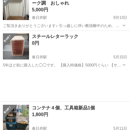
ーク調 おしゃれ
ありますが、大きな傷や割...
5,000円
春日井駅
8月13日
ご覧頂きありがとうございます♪ 引っ越しに伴い断捨離中のため、出
品します。 引き取りに来てくださる方でお願い致します。 注意書きを
愛知
春日井市
春日井駅
収納家具
ラック
スチールレターラック
必ずご一読ください。 使用による傷などの経年劣化がありますが、 比
0円
較的綺麗な状態です。使用に...
春日井駅
5月15日
5年ほど前に購入した◯◯です。 【購入時価格】5000円ぐらい 【サイ
ズ】縦：43cm、横：27cm、奥行き：34cm （大体です） 【傷などの
愛知
名古屋市
春日井駅
収納家具
状態
状態】とくに目立った傷はありませんがシール跡あります 【アピール
ポイント】状態は...
コンテナ４個、工具箱新品1個
1,800円
春日井駅
5月11日