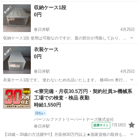
レイな方ではありますが、中古品となるためご理解ご了承いただける
愛知
春日井市
春日井駅
収納家具
アイリスオーヤマ
収納ケース1段
方のみお願いいたします。 お取引については、基本的に取りに来てい
0円
ただける方...
春日井駅
4月25日
収納ケース1段 使用は可能なのですが、蓋の部分が湾曲しており、引
き出しがやりづらいです。(わかりづらいですが写真4枚目) その点ご理
愛知
春日井市
春日井駅
収納家具
ケース
衣装ケース
解ご了承いただける方のみお願いいたします。 横40cm 奥行き66cm
0円
高さ23cm ...
春日井駅
4月25日
衣装ケース1段です。 使わないため出品いたします。 横40cm 奥行き
75cm 高さ30cm お取引については、基本的に取りに来ていただける方
愛知
春日井市
春日井駅
収納家具
ケース
≪寮完備・月収30.5万円・契約社員≫機械系
優先でお願いしております。 お互い気持ちの良いお取引ができればと
工場での検査・検品 夜勤
思います。...
時給1,550円
日払い
パーソルファクトリーパートナーズ株式会社
7月18日
提携サイト
春日井駅
【18歳～39歳の方活躍中!!】月収例30万円以上★国家資格の取得も可