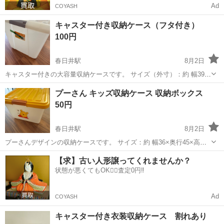
Ad
COYASH
キャスター付き収納ケース（フタ付き）
100円
春日井駅
8月2日
キャスター付きの大容量収納ケースです。 サイズ（外寸）：約 幅39×
奥行72×高さ33cm 割れやヒビはありません。 使用に伴う傷やスレあ
愛知
春日井市
春日井駅
収納家具
プーさん キッズ収納ケース 収納ボックス
り。 フタに若干のたわみがありますが、蓋のロックもしっかりかかり
50円
ます。
春日井駅
8月2日
プーさんデザインの収納ケースです。 サイズ：約 幅36×奥行45×高さ
24.5cm 使用に伴う細かな傷やスレはありますが、割れや欠けはなく、
愛知
春日井市
春日井駅
収納家具
【求】古い人形譲ってくれませんか？
まだお使いいただけると思います。
状態が悪くてもOK🙆‍♀️査定0円‼️
Ad
COYASH
キャスター付き衣装収納ケース 割れあり