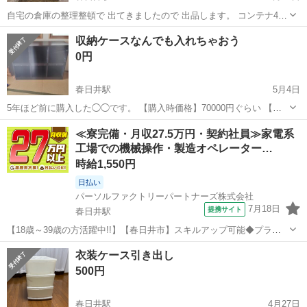
自宅の倉庫の整理整頓で 出てきましたので 出品します。 コンテナ4個
と工具箱１個です。 コンテナは中古ですが まだまだ使えると思いま
愛知
春日井市
春日井駅
収納家具
工具箱
収納ケースなんでも入れちゃおう
す。 工具箱は新品未使用です。 まとめての出品です。
0円
春日井駅
5月4日
5年ほど前に購入した◯◯です。 【購入時価格】70000円ぐらい 【サ
イズ】縦高さ：85cm、横：116cm、奥行き：40cm （大体です）
愛知
名古屋市
春日井駅
収納家具
ケース
≪寮完備・月収27.5万円・契約社員≫家電系
【傷などの状態】使用感あり。 【アピールポイント】DIYにピッタ
工場での機械操作・製造オペレーター…
リ！ 工具いれるも...
時給1,550円
日払い
パーソルファクトリーパートナーズ株式会社
7月18日
提携サイト
春日井駅
【18歳～39歳の方活躍中!!】【春日井市】スキルアップ可能◆プラス
チック部品製造◆寮費半額《B15-002159》 仕事内容 ～20代、30代活
愛知
春日井市
春日井駅
その他
衣装ケース引き出し
躍中～ 換気扇などに使われるプラスチック部品（パーツ）の製造工程
500円
ビーズ状の...
春日井駅
4月27日