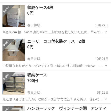
資格補助制度あり《B15-002159r2》 仕事内容 ～20代、30代活躍中～
愛知
春日井市
春日井駅
その他
収納ケース4段
換気扇などに使われるプラスチック部品（パーツ）の製造工程 ビー
0円
ズ...
春日井駅
10月27日
高さ83cm 幅 54cm 奥行40cm 上部に物を載せていたため、凹んでし
まってますが、 開閉に問題ありません。綺麗な状態です。
愛知
春日井市
春日井駅
収納家具
ケース
ニトリ コロ付衣装ケース 2個
0円
春日井駅
10月21日
ご覧頂きありがとうございます♪ 引っ越しに伴い断捨離中のため、出
品します。 引き取りに来てくださる方でお願い致します。 注意書きを
愛知
春日井市
春日井駅
収納家具
ニトリ
収納ケース
必ずご一読ください。 使用による傷や汚れ、経年劣化があります。 状
700円
態は写真をご覧ください。 ...
春日井駅
8月13日
最近譲り受けましたが、収納ケースがすでにたくさんあり、使わない
ため、使っていただける方にお譲りします。 【サイズ】縦：66cm、
愛知
春日井市
春日井駅
収納家具
ケース
ハンガーラック ヴィンテージ調 アンティ
横：74cm、奥行き：67cm （大体です） 【傷などの状態】使用感は