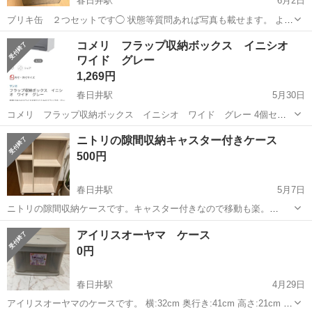
春日井駅
6月2日
ブリキ缶 ２つセットです◯ 状態等質問あれば写真も載せます。 よろ
しくお願いします。
愛知
名古屋市
春日井駅
収納家具
ブリキ
コメリ フラップ収納ボックス イニシオ
ワイド グレー
1,269円
春日井駅
5月30日
コメリ フラップ収納ボックス イニシオ ワイド グレー 4個セッ
トでお取引いただける方にお渡しいたします。 商品代金は4個まとめ
愛知
名古屋市
春日井駅
収納家具
イニシオ
ニトリの隙間収納キャスター付きケース
ての価格です。新品なら1つ分のお値段で出品しました。 状態は目立
500円
つキズもなく良いと思いますが、１...
春日井駅
5月7日
ニトリの隙間収納ケースです。キャスター付きなので移動も楽。
TikTokでも以前に紹介されてたと思います。 トイレの隙間にキッチン
愛知
名古屋市
春日井駅
収納家具
隙間
アイリスオーヤマ ケース
の隙間に重宝します。 汚れは特にないかと思います。 サイズ高さ66✖️
0円
幅15✖️42 一度でスム...
春日井駅
4月29日
アイリスオーヤマのケースです。 横:32cm 奥行き:41cm 高さ:21cm キ