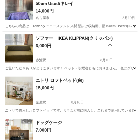
50cm Used/キレイ
14,000円
名古屋市
8月10日
こちらの商品は、Tanicoタニコーステンレス製 壁掛け収納棚、幅150cm Used/キレイです
愛知
名古屋市
その他
商品
ソファー IKEA KLIPPAN(クリッパン)
6,000円
赤池駅
8月10日
ご覧いただきありがとうございます！ ペット・喫煙者ともにおりません。 色はグリーン
愛知
日進市
赤池駅
ソファ
ニトリ ロフトベッド(白)
15,000円
金屋駅
8月10日
ニトリで購入したロフトベッドです。 8年ほど前に購入し、これまで使用していました
愛知
名古屋市
金屋駅
ベッド
ドッグケージ
7,000円