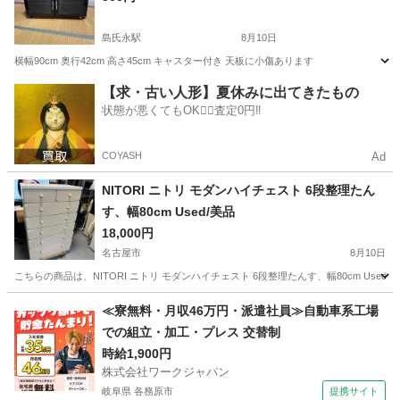
島氏永駅
8月10日
横幅90cm 奥行42cm 高さ45cm キャスター付き 天板に小傷あります
愛知
一宮市
島氏永駅
収納家具
天板
【求・古い人形】夏休みに出てきたもの
状態が悪くてもOK🙆‍♀️査定0円‼️
COYASH
Ad
NITORI ニトリ モダンハイチェスト 6段整理たん
す、幅80cm Used/美品
18,000円
名古屋市
8月10日
こちらの商品は、NITORI ニトリ モダンハイチェスト 6段整理たんす、幅80cm Used/
愛知
名古屋市
収納家具
たんす
≪寮無料・月収46万円・派遣社員≫自動車系工場
での組立・加工・プレス 交替制
時給1,900円
株式会社ワークジャパン
岐阜県 各務原市
提携サイト