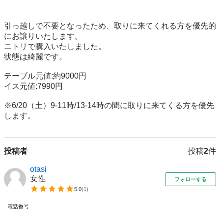
引っ越しで不要となったため、取りに来てくれる方を優先的
にお譲りいたします。

ニトリで購入いたしました。

状態は綺麗です。

テーブル元値:約9000円

イス元値:7990円

※6/20（土）9-11時/13-14時の間に取りに来てくる方を優先
します。
投稿者
投稿
2
件
otasi
女性
フォローする
5.0
(
1
)
電話番号