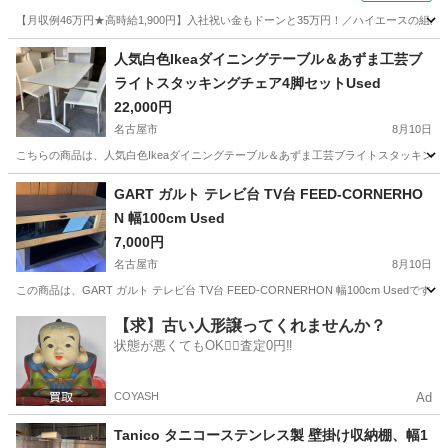
【月収例46万円★高時給1,900円】入社祝い金もドーンと35万円！／ハイエースの組
岐阜
各務原市
その他
人気白色Ikeaダイニングテーブル＆あずま工芸ブ
ライトスタッキングチェア4脚セットUsed
22,000円
名古屋市
8月10日
こちらの商品は、人気白色Ikeaダイニングテーブル＆あずま工芸ブライトスタッキングチェア4脚セッ
愛知
名古屋市
テーブル
Ikea
GART ガルト テレビ台 TV台 FEED-CORNERHO
N 幅100cm Used
7,000円
名古屋市
8月10日
この商品は、GART ガルト テレビ台 TV台 FEED-CORNERHON 幅100cm Usedです。
愛知
名古屋市
収納家具
ガルト
【求】古い人形譲ってくれませんか？
状態が悪くてもOK🙆‍♀️査定0円‼️
COYASH
Ad
Tanico タニコーステンレス製 壁掛け収納棚、幅1