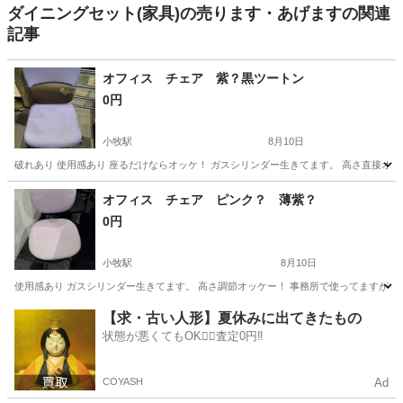
ダイニングセット(家具)の売ります・あげますの関連
記事
オフィス チェア 紫？黒ツートン
0円
小牧駅
8月10日
破れあり 使用感あり 座るだけならオッケ！ ガスシリンダー生きてます。 高さ直接オ
愛知
小牧市
小牧駅
椅子
オフィス
オフィス チェア ピンク？ 薄紫？
0円
小牧駅
8月10日
使用感あり ガスシリンダー生きてます。 高さ調節オッケー！ 事務所で使ってますが入
愛知
小牧市
小牧駅
椅子
オフィス
【求・古い人形】夏休みに出てきたもの
状態が悪くてもOK🙆‍♀️査定0円‼️
COYASH
Ad