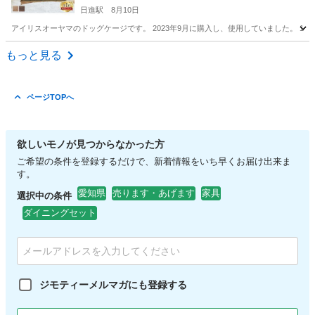
日進駅
8月10日
アイリスオーヤマのドッグケージです。 2023年9月に購入し、使用していました。 
愛知
愛知郡
日進駅
その他
もっと見る
ページTOPへ
欲しいモノが見つからなかった方
ご希望の条件を登録するだけで、新着情報をいち早くお届け出来ま
す。
愛知県
売ります・あげます
家具
選択中の条件
ダイニングセット
ジモティーメルマガにも登録する