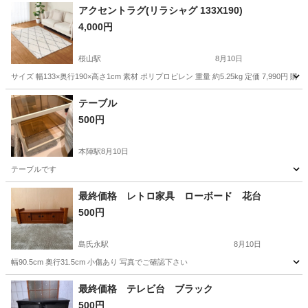
アクセントラグ(リラシャグ 133X190)
4,000円
桜山駅
8月10日
サイズ 幅133×奥行190×高さ1cm 素材 ポリプロピレン 重量 約5.25kg 定価 7,990円 購入 
愛知
名古屋市
桜山駅
カーペット/マット/ラグ
テーブル
500円
本陣駅
8月10日
テーブルです
愛知
名古屋市
本陣駅
テーブル
最終価格 レトロ家具 ローボード 花台
500円
島氏永駅
8月10日
幅90.5cm 奥行31.5cm 小傷あり 写真でご確認下さい
愛知
一宮市
島氏永駅
収納家具
花台
最終価格 テレビ台 ブラック
500円