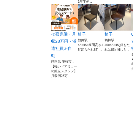
1年半使...
≪寮完備・月
椅子
椅子
鶴舞駅
鶴舞駅
収28万円・派
43×45×座面高さ4
45×45×45(背もた
遣社員≫自
5(背もたれ87) ...
れは83) 同じも...
動...
静岡県 藤枝市...
【軽いドアミラー
の組立スタッフ】
月収例28万...