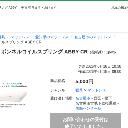
マットレス シングル ハイカウントボンネルコイルスプリング ABBY CR (タカツカ) 国際センターの寝具《マットレス》の中古あげます・譲ります｜ジモティーで不用品の処分
中古
売ります・あげます
地元の掲示
寝具
マットレス
愛知県のマットレス
名古屋市のマットレス
スプリング ABBY CR
ボンネルコイルスプリング ABBY CR
（投稿ID : 1pwqk
更新
2026年6月18日 10:38
作成
2026年6月18日 09:00
商品価格
5,000円
ジャンル
寝具
 > 
マットレス
受け渡し場所
名古屋市
 - 西区
 - 幅下
名古屋市営地下鉄桜通線 - 
国際センター駅
お問い合わせの受付は
終了いたしました。