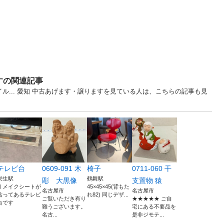
すの関連記事
ル... 愛知 中古あげます・譲りますを見ている人は、こちらの記事も見
テレビ台
0609-091 木
椅子
0711-060 干
栄生駅
鶴舞駅
彫 大黒像
支置物 猿
リメイクシートが
45×45×45(背もた
名古屋市
名古屋市
貼ってあるテレビ
れ82) 同じデザ...
ご覧いただき有り
★★★★★ ご自
台です
難うございます。
宅にある不要品を
名古...
是非ジモテ...