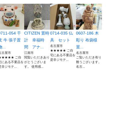
0711-054 干
CITIZEN 置時
0714-035 仏
0607-186 木
支 牛 張子置
計 幸福時
具 セット
彫り 布袋様
名古屋市
物...
間 アナ...
置...
★★★★★ ご自
名古屋市
江南市
名古屋市
宅にある不要品を
★★★★★ ご自
閲覧いただきあり
ご覧いただき有り
是非ジモテ...
宅にある不要品を
がとうございま
難うございます。
是非ジモテ...
す。 使用感...
名古...