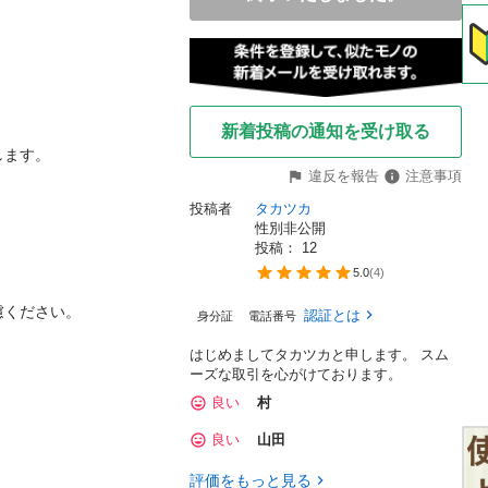
新着投稿の通知を受け取る
ます。

違反を報告
注意事項
投稿者
タカツカ
性別非公開
投稿： 
12
5.0
(
4
)
ください。

認証とは
身分証
電話番号
はじめましてタカツカと申します。 スム
ーズな取引を心がけております。
良い
村
良い
山田
評価をもっと見る