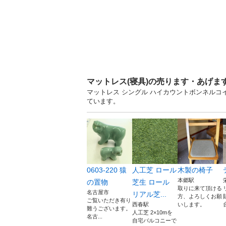
マットレス(寝具)の売ります・あげま
マットレス シングル ハイカウントボンネルコイ
ています。
0603-220 猿
人工芝 ロール
木製の椅子
本郷駅
の置物
芝生 ロール
取りに来て頂ける
名古屋市
リアル芝...
方、よろしくお願
ご覧いただき有り
西春駅
いします。
難うございます。
人工芝 2×10mを
名古...
自宅バルコニーで