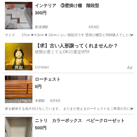
愛知
清須市
新清洲駅
インテリア雑貨/小物
インテリア
インテリア ③壁掛け棚 階段型
300円
新清洲駅
8月9日
サイズ 27cm ✖ 6.5cm ✖ 12cmくらい 階段式です 壁掛け棚②と同時購入でした
愛知
清須市
新清洲駅
インテリア雑貨/小物
階段
【求】古い人形譲ってくれませんか？
状態が悪くてもOK🙆‍♀️査定0円‼️
COYASH
Ad
ローチェスト
0円
本郷駅
8月9日
家を解体する為片付けをしています。 まだまだ使えるローチェストをご希望の方にお
愛知
名古屋市
本郷駅
収納家具
ローチェスト
ニトリ カラーボックス ベビークローゼット
500円