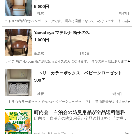
5,000円
一社駅
8月9日
ニトリの収納付きハンガーラックです。 現在は廃盤になっているようです。 引っ越しの
愛知
名古屋市
一社駅
収納家具
Yamatoya マテルナ 椅子のみ
1,000円
亀島駅
8月9日
サイズ 幅約 45.5cm 高さ約 82cm ⚠️イスのみになります。 多少の使用感はあり
愛知
名古屋市
亀島駅
椅子
キッズチェア
ニトリ カラーボックス ベビークローゼット
500円
一社駅
8月9日
ニトリのカラーボックスで作った ベビークローゼットです。 背面部分がありませんので
愛知
名古屋市
一社駅
収納家具
ニトリ
町内会・自治会の防災用品が全品送料無料
町内会・自治会の防災用品が全品送料無料！「防災備
蓄用品ドットコム」
株式会社ドリームデッサン
Ad