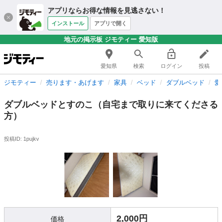
アプリならお得な情報を見逃さない！
インストール
アプリで開く
地元の掲示板 ジモティー 愛知版
愛知県
検索
ログイン
投稿
ジモティー
売ります・あげます
家具
ベッド
ダブルベッド
愛
ダブルベッドとすのこ（自宅まで取りに来てくださる
方）
投稿ID: 1pujkv
2,000円
価格