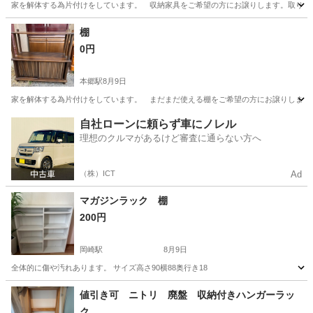
家を解体する為片付けをしています。 収納家具をご希望の方にお譲りします。取りに
愛知
名古屋市
本郷駅
収納家具
棚
0円
本郷駅
8月9日
家を解体する為片付けをしています。 まだまだ使える棚をご希望の方にお譲りします
愛知
名古屋市
本郷駅
収納家具
自社ローンに頼らず車にノレル
理想のクルマがあるけど審査に通らない方へ
（株）ICT
Ad
マガジンラック 棚
200円
岡崎駅
8月9日
全体的に傷や汚れあります。 サイズ高さ90横88奥行き18
愛知
岡崎市
岡崎駅
収納家具
値引き可 ニトリ 廃盤 収納付きハンガーラッ
ク