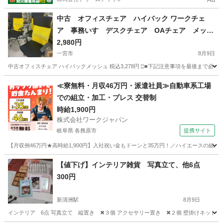
中古 オフィスチェア ハイバック ワークチェ
ア 事務いす デスクチェア OAチェア メッシ
ュ 肘付 愛知 一宮市 江南市 稲沢市 岩倉
2,980円
市 名古屋 岐阜 各務ヶ原 羽島 三重 グッ
一宮市
8月9日
ドプライス一宮
中古オフィスチェア ハイバックメッシュ 税込3,278円 □■下記注意事項を最後まで必ず
愛知
一宮市
オフィス用家具
オフィス
≪寮無料・月収46万円・派遣社員≫自動車系工場
での組立・加工・プレス 交替制
時給1,900円
株式会社ワークジャパン
岐阜県 各務原市
提携サイト
【月収例46万円★高時給1,900円】入社祝い金もドーンと35万円！／ハイエースの組
岐阜
各務原市
その他
【値下げ】インテリア雑貨 写真立て、他6点
300円
新清洲駅
8月9日
インテリア 6点 写真立て 縦置き ✖３個 アクセサリー置き ✖２個 壁掛けネット 白１