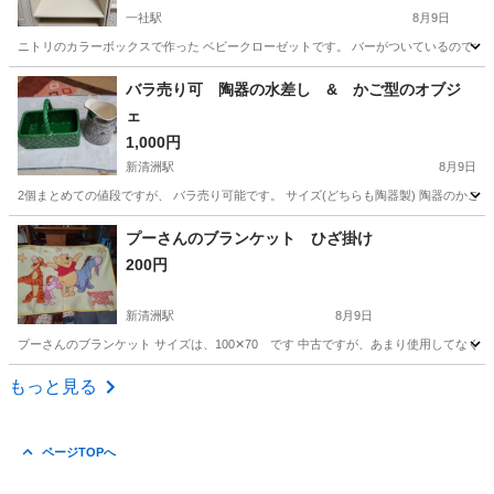
一社駅
8月9日
ニトリのカラーボックスで作った ベビークローゼットです。 バーがついているのですぐ
愛知
名古屋市
一社駅
収納家具
バラ売り可 陶器の水差し & かご型のオブジ
ェ
1,000円
新清洲駅
8月9日
2個まとめての値段ですが、 バラ売り可能です。 サイズ(どちらも陶器製) 
愛知
清須市
新清洲駅
インテリア雑貨/小物
オブジェ
プーさんのブランケット ひざ掛け
200円
新清洲駅
8月9日
プーさんのブランケット サイズは、100✕70 です 中古ですが、あまり使用してなく、
愛知
清須市
新清洲駅
寝具
プーさん
もっと見る
ページTOPへ