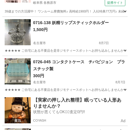
岐阜県 各務原市
提携サイト
39歳までの方活躍中！ ワンルーム寮費無料♪ 高時給1900円！ 入社特典77万円♪ 未
岐阜
各務原市
その他
0716-138 妖精リップスティックホルダー
1,500円
名古屋市
8月7日
★★★★★ ご自宅にある不要品を是非ジモティースポットへお持ち込みしませんか？ 家
愛知
名古屋市
インテリア雑貨/小物
リップスティック
0726-045 コンタクトケース チバビジョン プラ
スチック製
300円
名古屋市
8月7日
★★★★★ ご自宅にある不要品を是非ジモティースポットへお持ち込みしませんか？ 家
愛知
名古屋市
収納家具
現地
【実家の押し入れ整理】眠っている人形あ
りませんか？
状態が悪くてもOK🙆‍♀️査定0円‼️
COYASH
Ad