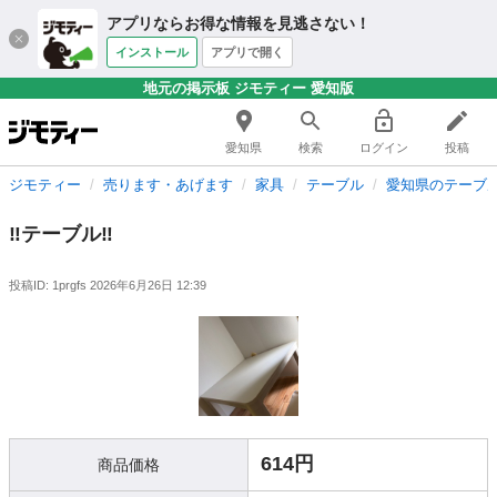
アプリならお得な情報を見逃さない！
インストール
アプリで開く
地元の掲示板 ジモティー 愛知版
愛知県
検索
ログイン
投稿
ジモティー
売ります・あげます
家具
テーブル
愛知県のテーブ
‼️テーブル‼️
投稿ID: 1prgfs
2026年6月26日 12:39
614円
商品価格