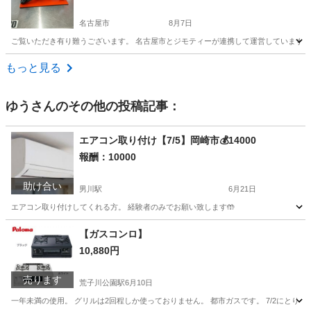
名古屋市
8月7日
ご覧いただき有り難うございます。 名古屋市とジモティーが連携して運営しています。 
愛知
名古屋市
インテリア雑貨/小物
リユース
もっと見る
ゆう
さんのその他の投稿記事：
エアコン取り付け【7/5】岡崎市💰14000
報酬：10000
助け合い
男川駅
6月21日
エアコン取り付けしてくれる方。 経験者のみでお願い致します🤲
愛知
岡崎市
男川駅
手伝って/助けて
取り付け
【ガスコンロ】
10,880円
売ります
荒子川公園駅
6月10日
一年未満の使用。 グリルは2回程しか使っておりません。 都市ガスです。 7/2にとり