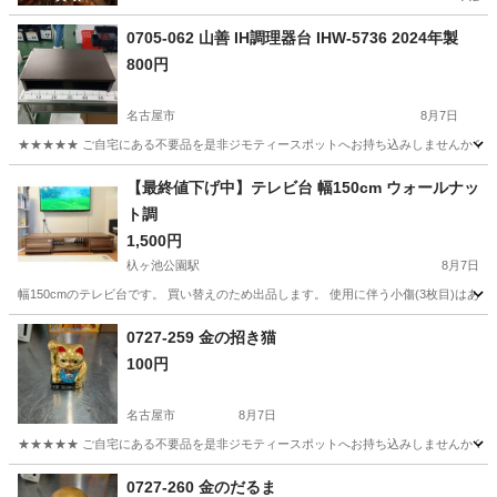
0705-062 山善 IH調理器台 IHW-5736 2024年製
800円
名古屋市
8月7日
★★★★★ ご自宅にある不要品を是非ジモティースポットへお持ち込みしませんか？ 家
愛知
名古屋市
収納家具
山善
【最終値下げ中】テレビ台 幅150cm ウォールナッ
ト調
1,500円
杁ヶ池公園駅
8月7日
幅150cmのテレビ台です。 買い替えのため出品します。 使用に伴う小傷(3枚目)は
愛知
長久手市
杁ヶ池公園駅
収納家具
ウォールナット
0727-259 金の招き猫
100円
名古屋市
8月7日
★★★★★ ご自宅にある不要品を是非ジモティースポットへお持ち込みしませんか？ 家
愛知
名古屋市
インテリア雑貨/小物
現地
0727-260 金のだるま