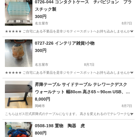
0726-044 コンタクトケース チバビジョン プラ
スチック製
300円
名古屋市
8月7日
★★★★★ ご自宅にある不要品を是非ジモティースポットへお持ち込みしませんか？ 家
愛知
名古屋市
収納家具
現地
0727-226 インテリア雑貨/小物
300円
名古屋市
8月7日
★★★★★ ご自宅にある不要品を是非ジモティースポットへお持ち込みしませんか？ 家
愛知
名古屋市
インテリア雑貨/小物
現地
昇降テーブル サイドテーブル テレワークデスク
ウォールナット 幅80cm 高さ65～90cm USB、コ
ンセント付き キャスター付きで移動も⭕️
8,000円
岡崎市
8月7日
こちらはガス圧式昇降式のテーブルになります。 高さを変えれるのでテレワークなどにもピッ
愛知
岡崎市
テーブル
0508-198 置物 陶器 虎
800円