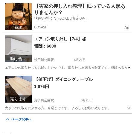
愛知
名古屋市
荒子川公園駅
調理器具
ガスコンロ
【実家の押し入れ整理】眠っている人形あ
りませんか？
状態が悪くてもOK🙆‍♀️査定0円‼️
COYASH
Ad
エアコン取り外し【7/4】💰
報酬：6000
助け合い
荒子川公園駅
6月21日
エアコンの取り外しをお願いしたいです。 取り外し出来る方限定です。経験ある方。 6
愛知
名古屋市
荒子川公園駅
手伝って/助けて
【値下げ】ダイニングテーブル
1,676円
売ります
荒子川公園駅
6月26日
大きいので取りに来れる方。今週までです。 よろしくお願い致します。
愛知
名古屋市
荒子川公園駅
テーブル
ページTOPへ