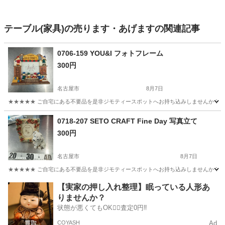
テーブル(家具)の売ります・あげますの関連記事
0706-159 YOU&I フォトフレーム
300円
名古屋市
8月7日
★★★★★ ご自宅にある不要品を是非ジモティースポットへお持ち込みしませんか？ 家
愛知
名古屋市
インテリア雑貨/小物
YOU
0718-207 SETO CRAFT Fine Day 写真立て
300円
名古屋市
8月7日
★★★★★ ご自宅にある不要品を是非ジモティースポットへお持ち込みしませんか？ 家
愛知
名古屋市
インテリア雑貨/小物
現地
【実家の押し入れ整理】眠っている人形あ
りませんか？
状態が悪くてもOK🙆‍♀️査定0円‼️
COYASH
Ad