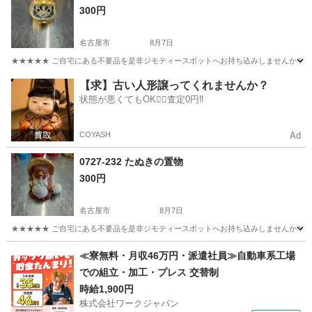
300円
名古屋市
8月7日
★★★★★ ご自宅にある不要品を是非ジモティースポットへお持ち込みしませんか？ 家
愛知
名古屋市
インテリア雑貨/小物
だるま
【求】古い人形譲ってくれませんか？
状態が悪くてもOK🙆‍♀️査定0円‼️
COYASH
Ad
0727-232 たぬきの置物
300円
名古屋市
8月7日
★★★★★ ご自宅にある不要品を是非ジモティースポットへお持ち込みしませんか？ 家
愛知
名古屋市
インテリア雑貨/小物
たぬき
≪寮無料・月収46万円・派遣社員≫自動車系工場
での組立・加工・プレス 交替制
時給1,900円
株式会社ワークジャパン