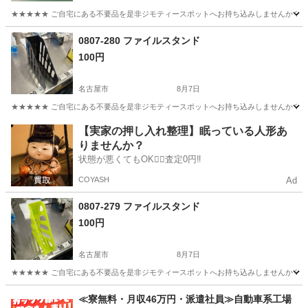
★★★★★ ご自宅にある不要品を是非ジモティースポットへお持ち込みしませんか？ 家
愛知
名古屋市
テーブル
現地
0807-280 ファイルスタンド
100円
名古屋市
8月7日
★★★★★ ご自宅にある不要品を是非ジモティースポットへお持ち込みしませんか？ 家
愛知
名古屋市
収納家具
現地
【実家の押し入れ整理】眠っている人形あ
りませんか？
状態が悪くてもOK🙆‍♀️査定0円‼️
COYASH
Ad
0807-279 ファイルスタンド
100円
名古屋市
8月7日
★★★★★ ご自宅にある不要品を是非ジモティースポットへお持ち込みしませんか？ 家
愛知
名古屋市
収納家具
現地
≪寮無料・月収46万円・派遣社員≫自動車系工場