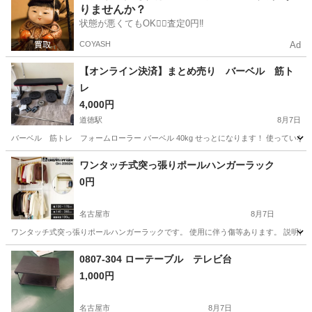
りませんか？
状態が悪くてもOK🙆‍♀️査定0円‼️
COYASH
Ad
【オンライン決済】まとめ売り バーベル 筋ト
レ
4,000円
道徳駅
8月7日
バーベル 筋トレ フォームローラー バーベル 40kg せっとになります！ 使ってい
愛知
名古屋市
道徳駅
その他
ワンタッチ式突っ張りポールハンガーラック
0円
名古屋市
8月7日
ワンタッチ式突っ張りポールハンガーラックです。 使用に伴う傷等あります。 説明書はあ
愛知
名古屋市
収納家具
0807-304 ローテーブル テレビ台
1,000円
名古屋市
8月7日