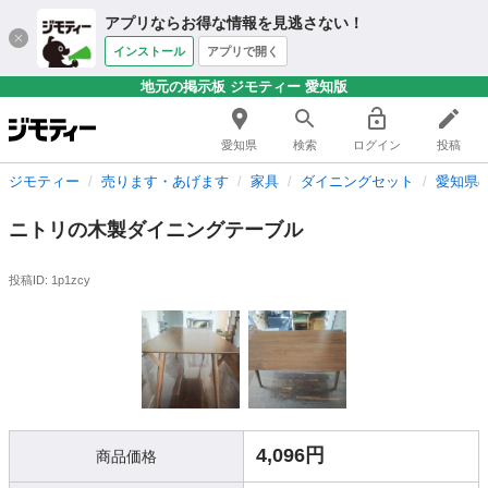
アプリならお得な情報を見逃さない！
インストール
アプリで開く
地元の掲示板 ジモティー 愛知版
愛知県
検索
ログイン
投稿
ジモティー
売ります・あげます
家具
ダイニングセット
愛知県
ニトリの木製ダイニングテーブル
投稿ID: 1p1zcy
4,096円
商品価格