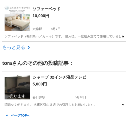
愛知
名古屋市
収納家具
現地
ソファーベッド
10,000円
六輪駅
8月7日
ソファベッド（幅150cm／カーキ）です。 購入後、一度組み立てて使用していました
愛知
愛西市
六輪駅
ベッド
もっと見る
tora
さんのその他の投稿記事：
シャープ 32インチ液晶テレビ
5,000円
売ります
春日井駅
5月10日
問題なく使えます。 名東区引山近辺での引渡しをお願いします。
愛知
春日井市
春日井駅
テレビ
シャープ
ページTOPへ