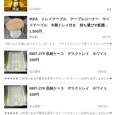
COYASH
Ad
IKEA トレイテーブル テーブルコーナー サイ
ドテーブル 木製トレイ付き 持ち運びや配膳に
便利 使い方自由自在 軽量で丈夫 直径45㎝×高
1,500円
さ53㎝
野並駅
8月7日
ご覧いただき誠にありがとうございます。 リサイクルショップ楽々マイルームです。 名古
愛知
名古屋市
野並駅
テーブル
0807-275 収納ケース デスクトレイ ホワイト
100円
名古屋市
8月7日
★★★★★ ご自宅にある不要品を是非ジモティースポットへお持ち込みしませんか？ 家
愛知
名古屋市
収納家具
現地
0807-276 収納ケース デスクトレイ ホワイト
100円
名古屋市
8月7日
★★★★★ ご自宅にある不要品を是非ジモティースポットへお持ち込みしませんか？ 家