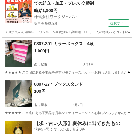
での組立・加工・プレス 交替制
時給1,900円
株式会社ワークジャパン
岐阜県 各務原市
提携サイト
39歳までの方活躍中！ ワンルーム寮費無料♪ 高時給1900円！ 入社特典77万円♪ 未
岐阜
各務原市
その他
0807-301 カラーボックス 4段
1,000円
名古屋市
8月7日
★★★★★ ご自宅にある不要品を是非ジモティースポットへお持ち込みしませんか？ 家
愛知
名古屋市
収納家具
現地
0807-277 ブックスタンド
100円
名古屋市
8月7日
★★★★★ ご自宅にある不要品を是非ジモティースポットへお持ち込みしませんか？ 家
愛知
名古屋市
収納家具
現地
【求・古い人形】夏休みに出てきたもの
状態が悪くてもOK🙆‍♀️査定0円‼️