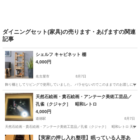
ダイニングセット(家具)の売ります・あげますの関連
記事
シェルフ キャビネット 棚
4,000円
名古屋市
8月7日
飾り棚としてリビングで使用していました。 バラせないのでこのままでのお渡しになる為 車
愛知
名古屋市
収納家具
天然石絵画・貴石絵画・アンテーク美術工芸品／
孔雀（クジャク］ 昭和レトロ
4,000円
道徳駅
8月7日
天然石絵画・貴石絵画・アンテーク美術工芸品／孔雀（クジャク］ 昭和レトロ 天然石絵
愛知
名古屋市
道徳駅
その他
貴石
【実家の押し入れ整理】眠っている人形あ