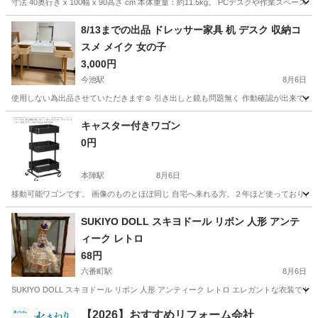
寸法 40奥行き x 100幅 x 90高さ cm 本体重量：約11.5kg。 PCデスクや
愛知
名古屋市
新栄町駅
テーブル
8/13までの出品 ドレッサー家具 机 デスク 収納コ
スメ メイク 女の子
3,000円
今池駅
8月6日
使用しない為出品させていただきます☺️ 引き出しと鏡も問題無く 作動確認が出来ております
愛知
名古屋市
今池駅
ドレッサー
キャスター付きワゴン
0円
本陣駅
8月6日
移動可能ワゴンです。 画像のものとほぼ同じ 自宅へ来れる方。２年ほど使っておりま
愛知
名古屋市
本陣駅
収納家具
ワゴン
SUKIYO DOLL スキヨドール リボン 人形 アンテ
ィーク レトロ
68円
六番町駅
8月6日
SUKIYO DOLL スキヨドール リボン 人形 アンティーク レトロ エレガントな衣装で
愛知
名古屋市
六番町駅
インテリア雑貨/小物
スキヨドール
【2026】おすすめリフォーム会社