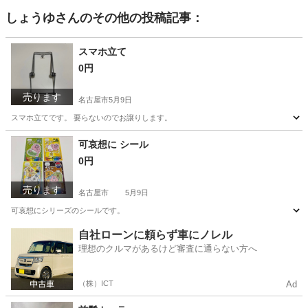
しょうゆ
さんのその他の投稿記事：
スマホ立て
0円
売ります
名古屋市
5月9日
スマホ立てです。 要らないのでお譲りします。
愛知
名古屋市
携帯アクセサリー
譲り
可哀想に シール
0円
売ります
名古屋市
5月9日
可哀想にシリーズのシールです。
愛知
名古屋市
その他
自社ローンに頼らず車にノレル
理想のクルマがあるけど審査に通らない方へ
（株）ICT
Ad