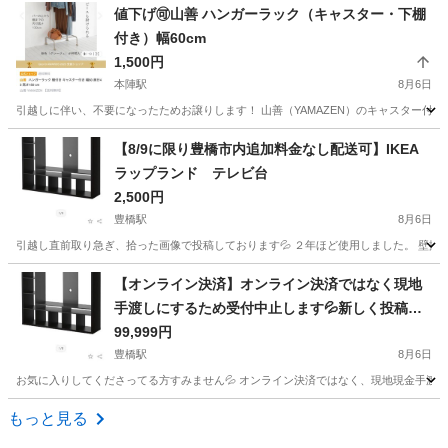
愛知
名古屋市
味美駅
家具
シューズラック
値下げ🉑山善 ハンガーラック（キャスター・下棚
付き）幅60cm
1,500円
本陣駅
8月6日
引越しに伴い、不要になったためお譲りします！ 山善（YAMAZEN）のキャスター付
愛知
名古屋市
本陣駅
収納家具
【8/9に限り豊橋市内追加料金なし配送可】IKEA
ラップランド テレビ台
2,500円
豊橋駅
8月6日
引越し直前取り急ぎ、拾った画像で投稿しております💦 ２年ほど使用しました。 壁掛け
愛知
豊橋市
豊橋駅
収納家具
ラップランド
【オンライン決済】オンライン決済ではなく現地
手渡しにするため受付中止します💦新しく投稿し
てます💦
99,999円
豊橋駅
8月6日
お気に入りしてくださってる方すみません💦 オンライン決済ではなく、現地現金手渡
愛知
豊橋市
豊橋駅
収納家具
ラップランド
もっと見る