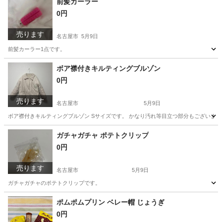
前髪カーラー
0円
売ります
名古屋市
5月9日
前髪カーラー1点です。
愛知
名古屋市
その他
ボア襟付きキルティングブルゾン
0円
売ります
名古屋市
5月9日
ボア襟付きキルティングブルゾン Sサイズです。 かなり汚れ等目立つ部分もございます
愛知
名古屋市
コート
譲り
ガチャガチャ ポテトクリップ
0円
売ります
名古屋市
5月9日
ガチャガチャのポテトクリップです。
愛知
名古屋市
その他
ガチャガチャ
ポムポムプリン ベレー帽 じょうぎ
0円