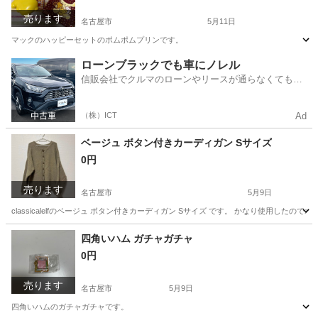
売ります
名古屋市
5月11日
マックのハッピーセットのポムポムプリンです。
愛知
名古屋市
おもちゃ
ポムポムプリン
ローンブラックでも車にノレル
信販会社でクルマのローンやリースが通らなくてもク
ルマをご利用いただけるサービスがあります！
（株）ICT
Ad
ベージュ ボタン付きカーディガン Sサイズ
0円
売ります
名古屋市
5月9日
classicalelfのベージュ ボタン付きカーディガン Sサイズ です。 かなり使用し
愛知
名古屋市
カーディガン
ベージュ
四角いハム ガチャガチャ
0円
売ります
名古屋市
5月9日
四角いハムのガチャガチャです。