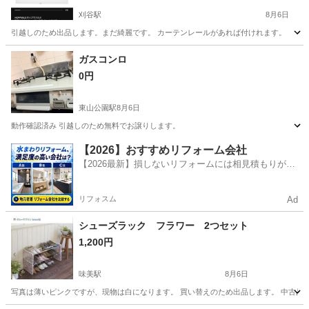
刈谷駅
8月6日
引越しのため出品します。まだ綺麗です。 カーテンレールがあれば付けれます。
愛知
刈谷市
刈谷駅
カーテン、ブラインド
IKEA
ガスコンロ
0円
東山公園駅
8月6日
動作確認済み 引越しのため無料でお譲りします。
愛知
名古屋市
東山公園駅
家具
【2026】おすすめリフォーム会社
【2026最新】損しないリフォームには相見積もりが不
可欠！
リフォスム
Ad
シューズラック フラワー 2つセット
1,200円
味美駅
8月6日
写真は薄いピンクですが、現物は白になります。 買い替えのため出品します。 中古品