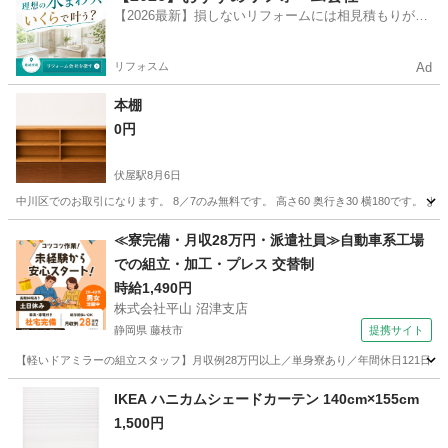
【2026最新】損しないリフォームには相見積もりが不
可欠！
リフォスム
Ad
本棚
0円
伏屋駅
8月6日
中川区でのお取引になります。 8／7のみ無料です。 高さ60 奥行き30 横180です。 
愛知
名古屋市
伏屋駅
収納家具
無料
≪寮完備・月収28万円・派遣社員≫自動車系工場
での組立・加工・プレス 交替制
時給1,490円
株式会社平山 沼津支店
静岡県 藤枝市
提携サイト
【軽いドアミラーの組立スタッフ】月収例28万円以上／単身寮あり／年間休日121日／
静岡
藤枝市
その他
IKEA ハニカムシェードカーテン 140cm×155cm
1,500円