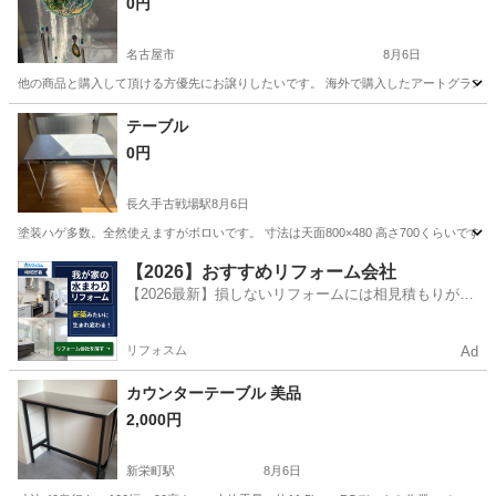
0円
名古屋市
8月6日
他の商品と購入して頂ける方優先にお譲りしたいです。 海外で購入したアートグラス サン
愛知
名古屋市
インテリア雑貨/小物
風鈴
テーブル
0円
長久手古戦場駅
8月6日
塗装ハゲ多数。全然使えますがボロいです。 寸法は天面800×480 高さ700くらいで
愛知
長久手市
長久手古戦場駅
テーブル
【2026】おすすめリフォーム会社
【2026最新】損しないリフォームには相見積もりが不
可欠！
リフォスム
Ad
カウンターテーブル 美品
2,000円
新栄町駅
8月6日