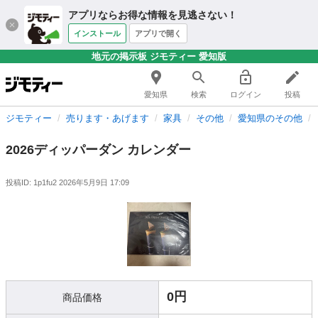
アプリならお得な情報を見逃さない！
インストール
アプリで開く
地元の掲示板 ジモティー 愛知版
愛知県
検索
ログイン
投稿
ジモティー
売ります・あげます
家具
その他
愛知県のその他
2026ディッパーダン カレンダー
投稿ID: 1p1fu2
2026年5月9日 17:09
0円
商品価格