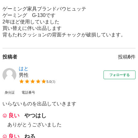
ゲーミング家具ブランドバウヒュッテ

ゲーミング　G-130です

2年ほど使用していました

買い替えに伴い出品します

背もたれクッションの背面チャックが破損しています。
投稿者
投稿
6
件
はと
男性
フォローする
5.0
(
3
)
身分証
電話番号
いらないものを出品していきます
良い
やつはし
ありがとうございました
良い
ねる