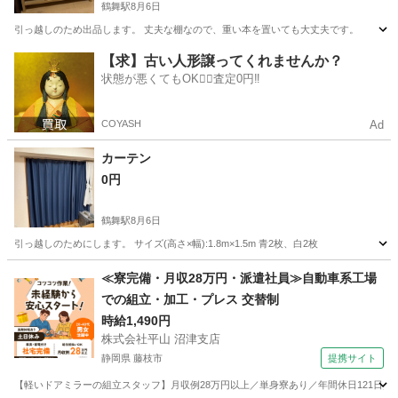
鶴舞駅
8月6日
引っ越しのため出品します。 丈夫な棚なので、重い本を置いても大丈夫です。
愛知
名古屋市
鶴舞駅
収納家具
【求】古い人形譲ってくれませんか？
状態が悪くてもOK🙆‍♀️査定0円‼️
COYASH
Ad
カーテン
0円
鶴舞駅
8月6日
引っ越しのためにします。 サイズ(高さ×幅):1.8m×1.5m 青2枚、白2枚
愛知
名古屋市
鶴舞駅
カーテン、ブラインド
カーテン
≪寮完備・月収28万円・派遣社員≫自動車系工場
での組立・加工・プレス 交替制
時給1,490円
株式会社平山 沼津支店
静岡県 藤枝市
提携サイト
【軽いドアミラーの組立スタッフ】月収例28万円以上／単身寮あり／年間休日121日／