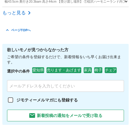
幅43.5cm 奥行き20.3bam 高さ44cm 【受け渡し場所】 ①稲沢ハーモニーラン
愛知
一宮市
島氏永駅
収納家具
ラタン
もっと見る
ページTOPへ
欲しいモノが見つからなかった方
ご希望の条件を登録するだけで、新着情報をいち早くお届け出来ま
す。
愛知県
売ります・あげます
家具
椅子
チェア
選択中の条件
ジモティーメルマガにも登録する
新着投稿の通知をメールで受け取る