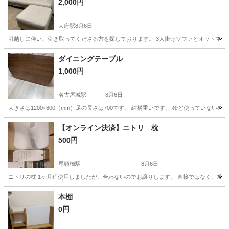
2,000円
大府駅
8月6日
引越しに伴い、引き取ってくださる方を探しております。 3人掛けソファとオットマ
愛知
大府市
大府駅
ソファ
よろしくお願いします
ダイニングテーブル
1,000円
名古屋城駅
8月6日
大きさは1200×800（mm）足の長さは700です。 結構重いです。 殆ど使ってい
愛知
名古屋市
名古屋城駅
テーブル
【オンライン決済】ニトリ 枕
500円
尾頭橋駅
8月6日
ニトリの枕 1ヶ月程使用しましたが、合わないのでお譲りします。 直接ではなく、常に
愛知
名古屋市
尾頭橋駅
寝具
ニトリ
本棚
0円