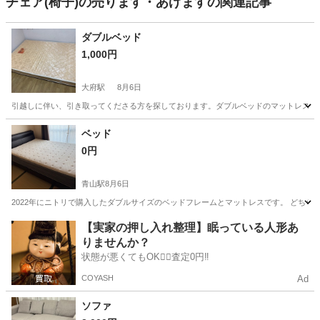
チェア(椅子)の売ります・あげますの関連記事
ダブルベッド
1,000円
大府駅
8月6日
引越しに伴い、引き取ってくださる方を探しております。ダブルベッドのマットレスの
愛知
大府市
大府駅
ベッド
シーツ
ベッド
0円
青山駅
8月6日
2022年にニトリで購入したダブルサイズのベッドフレームとマットレスです。 どちらか一方の
愛知
半田市
青山駅
ベッド
【実家の押し入れ整理】眠っている人形あ
りませんか？
状態が悪くてもOK🙆‍♀️査定0円‼️
COYASH
Ad
ソファ