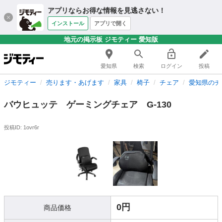
アプリならお得な情報を見逃さない！
インストール
アプリで開く
地元の掲示板 ジモティー 愛知版
愛知県
検索
ログイン
投稿
ジモティー
売ります・あげます
家具
椅子
チェア
愛知県のチ
バウヒュッテ ゲーミングチェア G-130
投稿ID: 1ovr6r
0円
商品価格