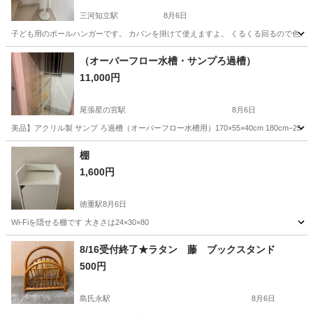
三河知立駅
8月6日
子ども用のポールハンガーです。 カバンを掛けて使えますよ。 くるくる回るので色ん
愛知
知立市
三河知立駅
収納家具
（オーバーフロー水槽・サンプろ過槽）
11,000円
尾張星の宮駅
8月6日
美品】アクリル製 サンプ ろ過槽（オーバーフロー水槽用）170×55×40cm 180cm−250c
愛知
名古屋市
尾張星の宮駅
その他
棚
1,600円
徳重駅
8月6日
Wi-Fiを隠せる棚です 大きさは24×30×80
愛知
名古屋市
徳重駅
収納家具
8/16受付終了★ラタン 藤 ブックスタンド
500円
島氏永駅
8月6日