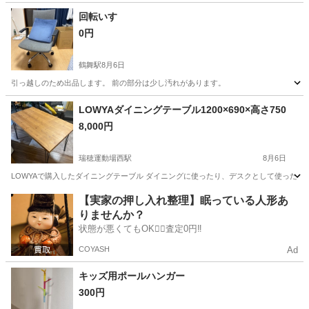
静岡
藤枝市
その他
回転いす
0円
鶴舞駅
8月6日
引っ越しのため出品します。 前の部分は少し汚れがあります。
愛知
名古屋市
鶴舞駅
椅子
LOWYAダイニングテーブル1200×690×高さ750
8,000円
瑞穂運動場西駅
8月6日
LOWYAで購入したダイニングテーブル ダイニングに使ったり、デスクとして使ったりし
愛知
名古屋市
瑞穂運動場西駅
テーブル
【実家の押し入れ整理】眠っている人形あ
りませんか？
状態が悪くてもOK🙆‍♀️査定0円‼️
COYASH
Ad
キッズ用ポールハンガー
300円