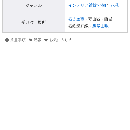
ジャンル
インテリア雑貨/小物
>
花瓶
名古屋市
- 守山区
- 西城
受け渡し場所
名鉄瀬戸線 -
瓢箪山駅
注意事項
通報
お気に入り 5