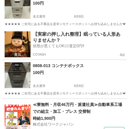
100円
名古屋市
8月8日
★★★★★ ご自宅にある不要品を是非ジモティースポットへお持ち込みしませんか？ 家
愛知
名古屋市
収納家具
コンテナ
【実家の押し入れ整理】眠っている人形あ
りませんか？
状態が悪くてもOK🙆‍♀️査定0円‼️
COYASH
Ad
0808-013 コンテナボックス
100円
名古屋市
8月8日
★★★★★ ご自宅にある不要品を是非ジモティースポットへお持ち込みしませんか？ 家
愛知
名古屋市
収納家具
コンテナ
≪寮無料・月収46万円・派遣社員≫自動車系工場
での組立・加工・プレス 交替制
時給1,900円
株式会社ワークジャパン