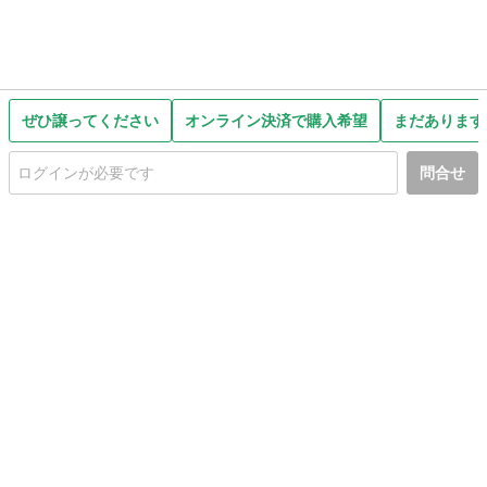
ぜひ譲ってください
オンライン決済で購入希望
まだあります
問合せ
初めての方へ
利用規約
プライバシーポリシー
プライバシー・ステートメント
健全化に資する運用方針
お問い合わせ
運営会社
サイトマップ
ご利用ガイド
フリーワードで探す
PC版で表示
都道府県選択