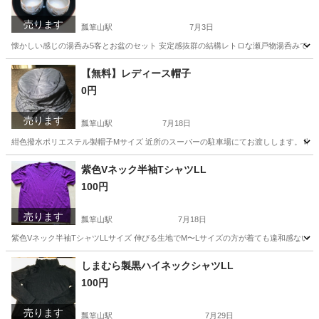
売ります
瓢箪山駅
7月3日
懐かしい感じの湯呑み5客とお盆のセット 安定感抜群の結構レトロな瀬戸物湯呑みです
愛知
名古屋市
瓢箪山駅
食器
湯呑み
【無料】レディース帽子
0円
売ります
瓢箪山駅
7月18日
紺色撥水ポリエステル製帽子Mサイズ 近所のスーパーの駐車場にてお渡しします。 曜日問
愛知
名古屋市
瓢箪山駅
小物
近所
紫色Vネック半袖TシャツLL
100円
売ります
瓢箪山駅
7月18日
紫色Vネック半袖TシャツLLサイズ 伸びる生地でM〜Lサイズの方が着ても違和感ない
愛知
名古屋市
瓢箪山駅
Tシャツ
近所
しまむら製黒ハイネックシャツLL
100円
売ります
瓢箪山駅
7月29日