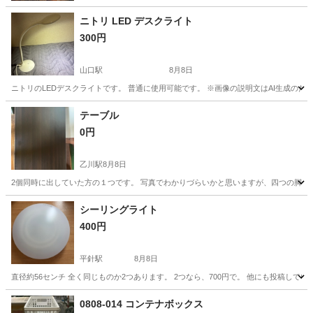
ニトリ LED デスクライト
300円
山口駅
8月8日
ニトリのLEDデスクライトです。 普通に使用可能です。 ※画像の説明文はAI生成の
愛知
瀬戸市
山口駅
照明器具
テーブル
0円
乙川駅
8月8日
2個同時に出していた方の１つです。 写真でわかりづらいかと思いますが、四つの脚の１
愛知
半田市
乙川駅
テーブル
譲り
シーリングライト
400円
平針駅
8月8日
直径約56センチ 全く同じものか2つあります。 2つなら、700円で。 他にも投稿し
愛知
日進市
平針駅
照明器具
シーリングライト
0808-014 コンテナボックス