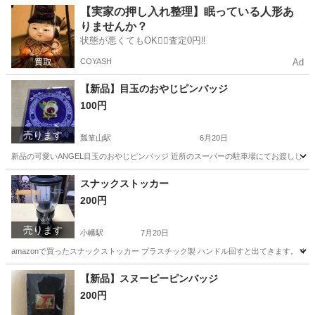
愛知
名古屋市
瓢箪山駅
スーツ
水色
【実家の押し入れ整理】眠っている人形あ
りませんか？
状態が悪くてもOK🙆‍♀️査定0円‼️
COYASH
Ad
【新品】目玉のおやじピンバッジ
100円
売ります
瓢箪山駅
6月20日
新品の可愛いANGEL目玉のおやじピンバッジ 近所のスーパーの駐車場にてお渡ししま
愛知
名古屋市
瓢箪山駅
アクセサリー
おやじ
スナックストッカー
200円
売ります
小幡駅
7月20日
amazonで買ったスナックストッカー プラスチック製 ハンドル回すと出てきます。 Φ1
愛知
名古屋市
小幡駅
調理器具
ミックスナッツ
【新品】スヌーピーピンバッジ
200円