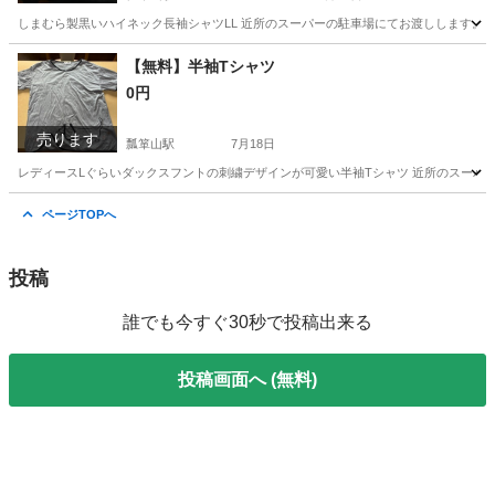
しまむら製黒いハイネック長袖シャツLL 近所のスーパーの駐車場にてお渡しします。
愛知
名古屋市
瓢箪山駅
シャツ
近所
【無料】半袖Tシャツ
0円
売ります
瓢箪山駅
7月18日
レディースLぐらいダックスフントの刺繍デザインが可愛い半袖Tシャツ 近所のスーパー
愛知
名古屋市
瓢箪山駅
Tシャツ
近所
ページTOPへ
投稿
誰でも今すぐ30秒で投稿出来る
投稿画面へ (無料)