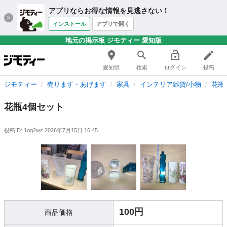
アプリならお得な情報を見逃さない！
インストール
アプリで開く
地元の掲示板 ジモティー 愛知版
愛知県
検索
ログイン
投稿
ジモティー
売ります・あげます
家具
インテリア雑貨/小物
花瓶
花瓶4個セット
投稿ID: 1og2wz
2026年7月15日 16:45
100円
商品価格