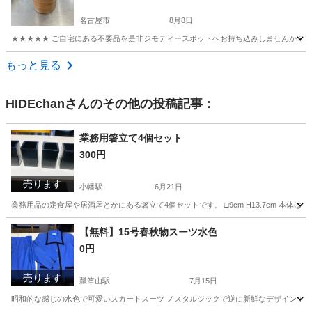
名古屋市
8月8日
★★★★★ ご自宅にある不要品を是非ジモティースポットへお持ち込みしませんか？ 家
愛知
名古屋市
インテリア雑貨/小物
ダストボックス
もっと見る
HIDEchan
さんのその他の投稿記事：
業務用箸立て4個セット
300円
売ります
小幡駅
6月21日
業務用品の定食屋や居酒屋とかにある箸立て4個セットです。 □9cm H13.7cm 本
愛知
名古屋市
小幡駅
食器
業務用
【無料】15号春秋物スーツ水色
0円
売ります
瓢箪山駅
7月15日
昭和的な感じの水色で可愛いスカートスーツ ノスタルジックで逆に新鮮なデザインです。