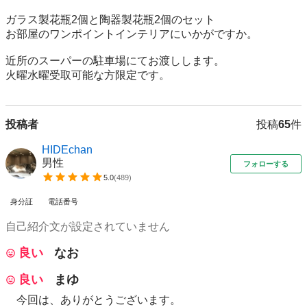
ガラス製花瓶2個と陶器製花瓶2個のセット

お部屋のワンポイントインテリアにいかがですか。

近所のスーパーの駐車場にてお渡しします。

火曜水曜受取可能な方限定です。
投稿者
投稿
65
件
HIDEchan
男性
フォローする
5.0
(
489
)
身分証
電話番号
自己紹介文が設定されていません
良い
なお
良い
まゆ
今回は、ありがとうございます。