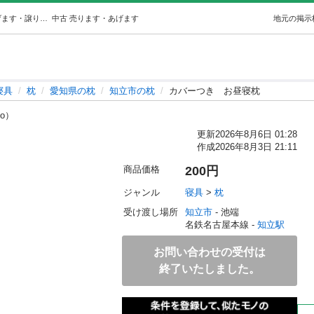
カバーつきお昼寝枕 (ねね) 知立の寝具《枕》の中古あげます・譲ります｜ジモティーで不用品の処分
中古
売ります・あげます
地元の掲示
寝具
枕
愛知県の枕
知立市の枕
カバーつき お昼寝枕
9o）
更新
2026年8月6日 01:28
作成
2026年8月3日 21:11
商品価格
200円
ジャンル
寝具
 > 
枕
受け渡し場所
知立市
 - 池端
名鉄名古屋本線 - 
知立駅
お問い合わせの受付は
終了いたしました。