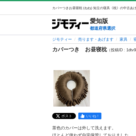
愛知
版
都道府県選択
ジモティー
売ります・あげます
家具
カバーつき お昼寝枕
（投稿ID : 1dtv
ポスト
いいね！
茶色のカバーは外して洗えます。

ほとんど使わず自宅保管しておりました。
