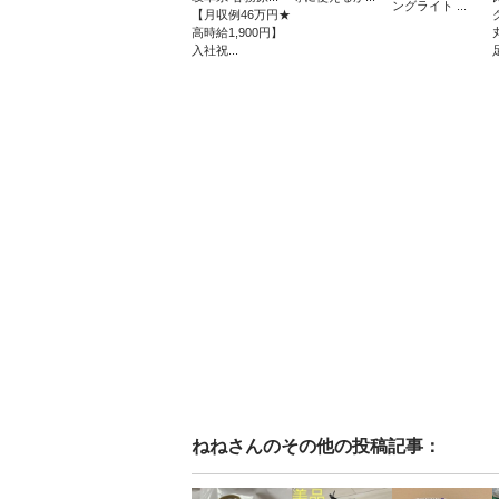
ングライト ...
【月収例46万円★
高時給1,900円】
入社祝...
ねね
さんのその他の投稿記事：