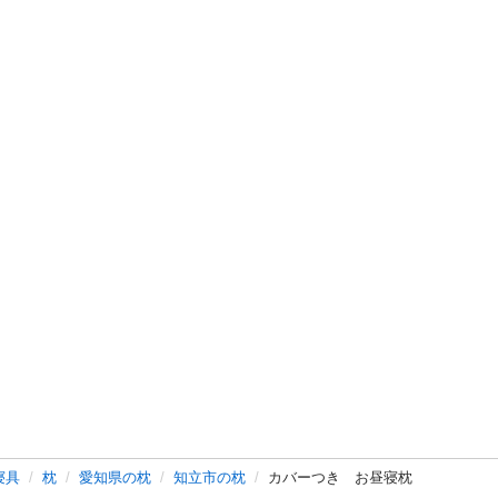
寝具
枕
愛知県の枕
知立市の枕
カバーつき お昼寝枕