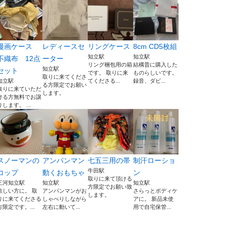
漫画ケース
レディースセ
リングケース
8cm CD5枚組
知立駅
知立駅
不織布 12点
ーター
リング梱包用の箱
結構昔に購入した
知立駅
セット
です。 取りに来
ものらしいです。
取りに来てくださ
知立駅
てくださる...
録音、ダビ...
る方限定でお願い
取りに来ていただ
します。
ける方無料でお譲
りします。 ...
スノーマンの
アンパンマン
七五三用の帯
制汗ローショ
牛田駅
コップ
動くおもちゃ
ン
取りに来て頂ける
三河知立駅
知立駅
知立駅
方限定でお願い致
欲しい方に。 取
アンパンマンがお
さらっとボディケ
します。
りに来てくださる
しゃべりしながら
アに。 新品未使
方限定です。...
左右に動いて...
用で自宅保管...