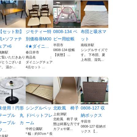
【セット割】
ジモティー特
0808-134 ベ
布団と吸水マ
机+ソファチ
別価格🉐M00
ビー用蚊帳
ット
半田市
南桜井駅
ェア×6
4★ダイニ...
0808-134 蚊帳
シングルサイズで
鶴舞駅
春日井市
【状態】 ...
す。 下布団、夏
ご覧いただきあり
商品名 ：
上布団、湿気...
がとうございま
ダイニングチェア
す。 温か...
4点セット ...
未使用！円形
シングルベッ
北欧風 椅子
0808-127 収
上前津駅
テーブル 丸
ド/ベットフレ
納ボックス
北欧風 椅子 状
半田市
テーブル カ
ーム
態は綺麗な方です
0808-127 収納ボ
中村公園駅
カフェや家...
フ...
ックス 【...
* 幅：約97cm * 長
比良駅