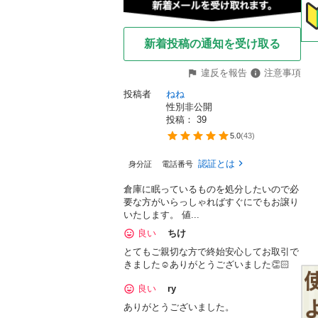
。
新着投稿の通知を受け取る
違反を報告
注意事項
投稿者
ねね
性別非公開
投稿： 
39
5.0
(
43
)
認証とは
身分証
電話番号
倉庫に眠っているものを処分したいので必
要な方がいらっしゃればすぐにでもお譲り
いたします。 値...
良い
ちけ
とてもご親切な方で終始安心してお取引で
きました☺️ありがとうございました👏🏻
良い
ry
ありがとうございました。