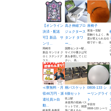
【オンライン
高さ伸縮プロ
座椅子
尾張一宮駅
決済・配送
ジェクタース
肌触りもよく、角
可】新品 サ
タンド タワ
度が変えられる仕
様です✨ 使...
ンリ...
ー...
岡崎市
国際センター駅...
新品 サンリオ ク
サイズや重さは写
ロミ ステンドグ
真を参照してくだ
ラス...
さい。 高...
≪寮無料・月
桐バスケット
0808-133 シ
収46万円・派
6個セット
ーリングライ
吹上駅
遣社員≫自
ト
未使用の収納バス
半田市
動...
ケットです。雑貨
0808-133 シーリ
岐阜県 各務原...
等に使えるか...