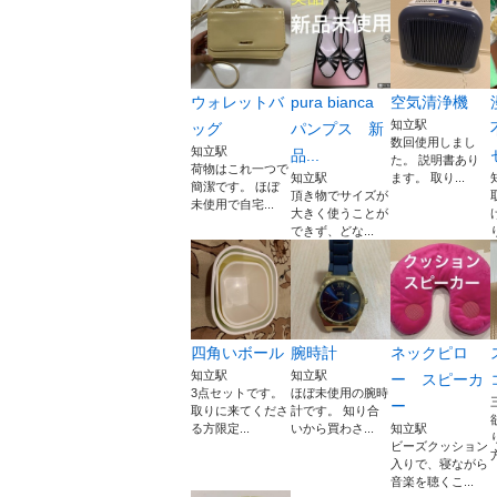
ウォレットバ
pura bianca
空気清浄機
知立駅
ッグ
パンプス 新
数回使用しまし
知立駅
品...
た。 説明書あり
荷物はこれ一つで
知立駅
ます。 取り...
簡潔です。 ほぼ
頂き物でサイズが
未使用で自宅...
大きく使うことが
できず、どな...
四角いボール
腕時計
ネックピロ
知立駅
知立駅
ー スピーカ
3点セットです。
ほぼ未使用の腕時
ー
取りに来てくださ
計です。 知り合
る方限定...
いから買わさ...
知立駅
ビーズクッション
入りで、寝ながら
音楽を聴くこ...