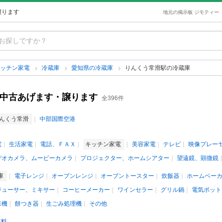
譲ります
地元の掲示板 ジモティー
キッチン家電
冷蔵庫
愛知県の冷蔵庫
りんくう常滑駅の冷蔵庫
の中古あげます・譲ります
全396件
んくう常滑
中部国際空港
電
生活家電
電話、ＦＡＸ
キッチン家電
美容家電
テレビ
映像プレー
デオカメラ、ムービーカメラ
プロジェクター、ホームシアター
望遠鏡、顕微鏡
庫
電子レンジ
オーブンレンジ
オーブントースター
炊飯器
ホームベー
ジューサー、ミキサー
コーヒーメーカー
ワインセラー
グリル鍋
電気ポット
米機
餅つき器
生ごみ処理機
その他
無料