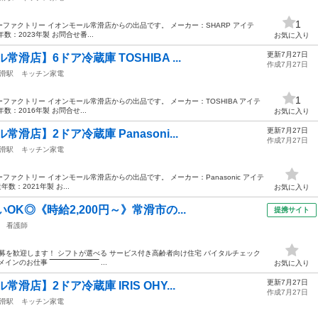
1
ファクトリー イオンモール常滑店からの出品です。 メーカー：SHARP アイテ
年数：2023年製 お問合せ番...
お気に入り
更新7月27日
滑店】6ドア冷蔵庫 TOSHIBA ...
作成7月27日
滑駅
キッチン家電
1
ァクトリー イオンモール常滑店からの出品です。 メーカー：TOSHIBA アイテ
数：2016年製 お問合せ...
お気に入り
更新7月27日
滑店】2ドア冷蔵庫 Panasoni...
作成7月27日
滑駅
キッチン家電
ァクトリー イオンモール常滑店からの出品です。 メーカー：Panasonic アイテ
年数：2021年製 お...
お気に入り
OK◎《時給2,200円～》常滑市の...
提携サイト
看護師
応募を歓迎します！ シフトが選べる サービス付き高齢者向け住宅 バイタルチェック
‾‾‾‾‾‾‾‾‾‾‾‾‾‾‾‾‾‾‾‾‾ ...
お気に入り
更新7月27日
店】2ドア冷蔵庫 IRIS OHY...
作成7月27日
滑駅
キッチン家電