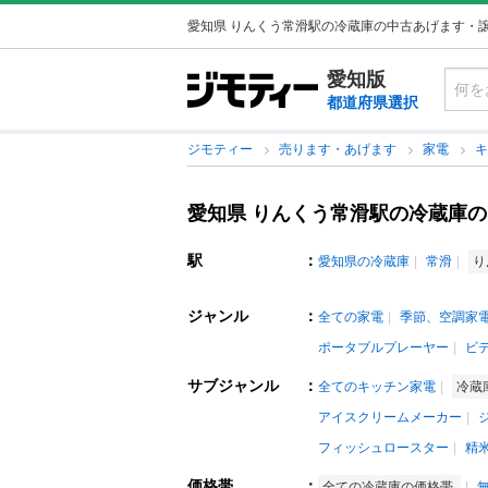
愛知県 りんくう常滑駅の冷蔵庫の中古あげます・
愛知版
都道府県選択
ジモティー
売ります・あげます
家電
愛知県 りんくう常滑駅の冷蔵庫
駅
：
愛知県の冷蔵庫
常滑
り
ジャンル
：
全ての家電
季節、空調家
ポータブルプレーヤー
ビ
サブジャンル
：
全てのキッチン家電
冷蔵
アイスクリームメーカー
フィッシュロースター
精
価格帯
：
全ての冷蔵庫の価格帯