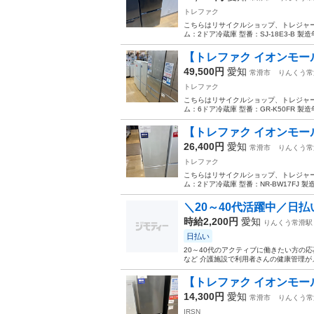
トレファク
こちらはリサイクルショップ、トレジャー
ム：2ドア冷蔵庫 型番：SJ-18E3-B 製造
【トレファク イオンモール常
49,500円
愛知
常滑市
りんくう常
トレファク
こちらはリサイクルショップ、トレジャーフ
ム：6ドア冷蔵庫 型番：GR-K50FR 製造年
【トレファク イオンモール常
26,400円
愛知
常滑市
りんくう常
トレファク
こちらはリサイクルショップ、トレジャーフ
ム：2ドア冷蔵庫 型番：NR-BW17FJ 製造
＼20～40代活躍中／日払い
時給2,200円
愛知
りんくう常滑駅
日払い
20～40代のアクティブに働きたい方の
など 介護施設で利用者さんの健康管理がメインのお仕事 ‾‾
【トレファク イオンモール常滑
14,300円
愛知
常滑市
りんくう常
IRSN