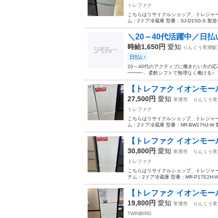
トレファク
こちらはリサイクルショップ、トレジャー
ム：2ドア冷蔵庫 型番：SJ-D15G-S 製造
＼20～40代活躍中／日払い
時給1,650円
愛知
りんくう常滑駅
日払い
20～40代のアクティブに働きたい方の
━━━╮ 柔軟シフトで無理なく働ける♪ 
【トレファク イオンモール常
27,500円
愛知
常滑市
りんくう常
トレファク
こちらはリサイクルショップ、トレジャーフ
ム：2ドア冷蔵庫 型番：NR-BW17HJ-W 製
【トレファク イオンモール常
30,800円
愛知
常滑市
りんくう常
トレファク
こちらはリサイクルショップ、トレジャーフ
テム：2ドア冷蔵庫 型番：MR-P17E2H-W 
【トレファク イオンモール常
19,800円
愛知
常滑市
りんくう常
TWINBIRD