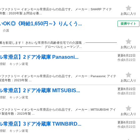
ファクトリー イオンモール常滑店からの出品です。 メーカー：SHARP アイテ
年数：2020年製 お問合せ番...
お気に入り
OK◎《時給1,650円～》りんくう...
提携サイト
介護
応募を歓迎します！ きれいな常滑市の高齢者住宅での介護職 ╭━━━━━━━━━━
╰━━━━━━v━━━━━━╯ グローバルヒューマンブ...
お気に入り
更新6月22日
滑店】2ドア冷蔵庫 Panasoni...
作成6月22日
滑駅
キッチン家電
ァクトリー イオンモール常滑店からの出品です。 メーカー：Panasonic アイテ
造年数：2023年製 ...
お気に入り
更新6月22日
滑店】2ドア冷蔵庫 MITSUBIS...
作成6月22日
滑駅
キッチン家電
ァクトリー イオンモール常滑店からの出品です。 メーカー：MITSUBISHI アイ
製造年数：2023年製 ...
お気に入り
更新6月22日
滑店】3ドア冷蔵庫 TWINBIRD...
作成6月22日
滑駅
キッチン家電