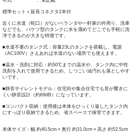
年式　　　　　： 未記載

標準セット＋延長コネクタ2本付

近くに水道（蛇口）がないベランダや一軒家の外周り、洗車
などでも、バケツ型のタンクに水を溜めてどこでも手軽に洗
浄できるのが大きな特徴です。

■水道不要のタンク式：容量23Lのタンクを搭載し、電源
（AC100V）さえあれば水道のない場所でも使えます。

■温水・洗剤に対応：約50℃までの温水や、タンク内に中性
洗剤を入れて使用できるため、しつこい油汚れも落としやす
いです。

■静音サイレントモデル：住宅街や集合住宅でも音が響きに
くい静音設計（約69dB）になっています。

■コンパクト収納：使用後は本体をひっくり返したタンク内
にすっぽり収納できるため、省スペースで保管できます。

本体サイズ：幅 約40.5cm × 奥行 約31.0cm × 高さ 約52.5cm
