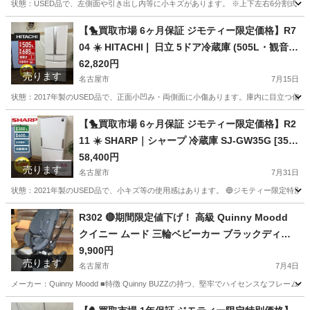
状態：USED品で、左側面や引き出し内等に小キズがあります。 ※上下左右6分割式・クリーニング
愛知
名古屋市
収納家具
リビング
【🐤買取市場 6ヶ月保証 ジモティー限定価格】R7
04 ☀️ HITACHI❘ 日立 5ドア冷蔵庫 (505L・観音開
き）R-F51M2 ⭐動作確認済⭐クリーニング済
62,820円
売ります
名古屋市
7月15日
状態：2017年製のUSED品で、正面小凹み・両側面に小傷あります。庫内に目立つ傷、汚れは
愛知
名古屋市
キッチン家電
ドア
【🐤買取市場 6ヶ月保証 ジモティー限定価格】R2
11 ☀️ SHARP｜シャープ 冷蔵庫 SJ-GW35G [350
L /3ドア /左右開きタイプ] [冷凍室 99L] ⭐動作確
58,400円
売ります
認済⭐クリーニング済
名古屋市
7月31日
状態：2021年製のUSED品で、小キズ等の使用感はあります。 🔵ジモティー限定特別価格☆ 
愛知
名古屋市
キッチン家電
プラズマクラスター
R302 🔴期間限定値下げ！ 高級 Quinny Moodd
クイニー ムード 三輪ベビーカー ブラックディヴ
ォージョン Used・美品
9,900円
売ります
名古屋市
7月4日
メーカー：Quinny Moodd ■特徴 Quinny BUZZの持つ、堅牢でハイセンスなフレ
愛知
名古屋市
ベビー用品
クイニー