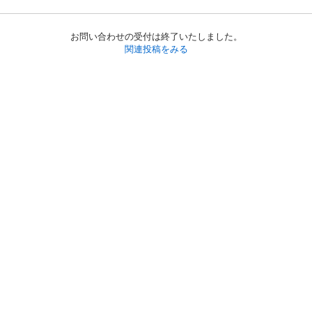
お問い合わせの受付は終了いたしました。
関連投稿をみる
初めての方へ
利用規約
プライバシーポリシー
プライバシー・ステートメント
健全化に資する運用方針
お問い合わせ
運営会社
サイトマップ
ご利用ガイド
フリーワードで探す
PC版で表示
都道府県選択
特定商取引法の表示
利用者情報の外部送信について
© 2011-
2026
Jmty, Inc.