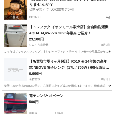
りませんか？
状態が悪くてもOK🙆‍♀️査定0円‼️
COYASH
Ad
【トレファク イオンモール常滑店】全自動洗濯機
AQUA AQW-V7R 2025年製をご紹介！
23,100円
りんくう常滑駅
8月9日
こちらはリサイクルショップ、トレジャーファクトリー イオンモール常滑店からの出品です。 
愛知
常滑市
りんくう常滑駅
生活家電
AQW
【🐤買取市場 6ヶ月保証】R510 ☀️ 24年製の高年
式 NEOVE 電子レンジ（17L / 700W / 60Hz西日本
専用） RMM-AT717-6WT ⭐ 動作確認済 ⭐ クリー
6,600円
ニング済
名古屋市
8月9日
状態：2024年製のUSED品で、右側面に小キズ等の使用感はあります。 動作確認、クリ
愛知
名古屋市
キッチン家電
貸し出し
電子レンジ• オベーン
500円
高畑駅
8月9日