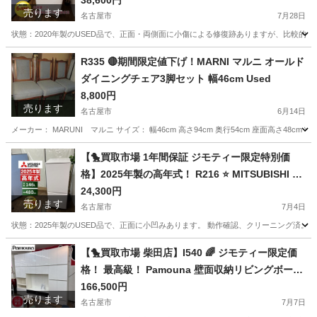
20年製 NA-FA100H7 ⭐ 動作確認済
38,600円
売ります
名古屋市
7月28日
状態：2020年製のUSED品で、正面・両側面に小傷による修復跡ありますが、比較的キレイです
愛知
名古屋市
生活家電
商品
R335 🔴期間限定値下げ！MARNI マルニ オールド
ダイニングチェア3脚セット 幅46cm Used
8,800円
売ります
名古屋市
6月14日
メーカー： MARUNI マルニ サイズ： 幅46cm 高さ94cm 奥行54cm 座面高さ48cm 
愛知
名古屋市
椅子
マルニ
【🐤買取市場 1年間保証 ジモティー限定特別価
格】2025年製の高年式！ R216 ⭐ MITSUBISHI ❘
三菱 2ドア冷蔵庫 （146L・右開き）MR-P15K-W
24,300円
売ります
⭐ 動作確認済 ⭐ クリーニング済
名古屋市
7月4日
状態：2025年製のUSED品で、正面に小凹みあります。 動作確認、クリーニング済。庫内綺麗で
愛知
名古屋市
キッチン家電
ドア
【🐤買取市場 柴田店】I540 🌈 ジモティー限定価
格！ 最高級！ Pamouna 壁面収納リビングボード
⭐ クリーニング済
166,500円
売ります
名古屋市
7月7日