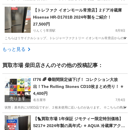
愛知
春日井市
生活家電
ナイアガラ
【トレファク イオンモール常滑店】2ドア冷蔵庫
Hisense HR-D1701B 2024年製をご紹介！
27,500円
りんくう常滑駅
8月9日
こちらはリサイクルショップ、トレジャーファクトリー イオンモール常滑店からの出品です。 メー
愛知
常滑市
りんくう常滑駅
キッチン家電
Hisense
もっと見る
買取市場 柴田店
さんのその他の投稿記事：
I776 🌈 🔴期間限定値下げ！ コレクション大放
出！The Rolling Stones CD10枚まとめ売り！ ⭐
4,400円
売ります
名古屋市
7月4日
状態：基本的にUSED品ですが、２枚未使用に近いものがあります。 ※こちらの商品は
愛知
名古屋市
CD
商品
【🐤買取市場 1年保証 ジモティー限定特別価格】
S217⭐ 2024年製の高年式♪ ⭐ AQUA 冷蔵庫アクア