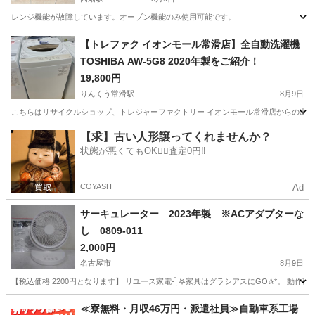
レンジ機能が故障しています。オーブン機能のみ使用可能です。
愛知
名古屋市
高畑駅
キッチン家電
【トレファク イオンモール常滑店】全自動洗濯機
TOSHIBA AW-5G8 2020年製をご紹介！
19,800円
りんくう常滑駅
8月9日
こちらはリサイクルショップ、トレジャーファクトリー イオンモール常滑店からの出品です。 メ
愛知
常滑市
りんくう常滑駅
生活家電
トレファク
【求】古い人形譲ってくれませんか？
状態が悪くてもOK🙆‍♀️査定0円‼️
COYASH
Ad
サーキュレーター 2023年製 ※ACアダプターな
し 0809-011
2,000円
名古屋市
8月9日
【税込価格 2200円となります】 リユース家電- ̗̀ 𖤐家具はグラシアスにGO✰*。
愛知
名古屋市
季節、空調家電
≪寮無料・月収46万円・派遣社員≫自動車系工場