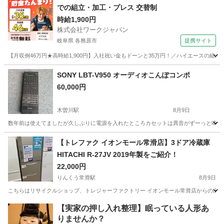
での組立・加工・プレス 交替制
時給1,900円
株式会社ワークジャパン
岐阜県 各務原市
提携サイト
【月収例46万円★高時給1,900円】入社祝い金もドーンと35万円！／ハイエースの組
岐阜
各務原市
その他
SONY LBT-V950 オーディオこんぽコンポ
60,000円
木曽川駅
8月9日
数年前は使えてましたが久しぶりに電源を入れたところカセットは異音がずーっと鳴ってい
愛知
一宮市
木曽川駅
オーディオ
【トレファク イオンモール常滑店】3ドア冷蔵庫
HITACHI R-27JV 2019年製をご紹介！
22,000円
りんくう常滑駅
8月9日
こちらはリサイクルショップ、トレジャーファクトリー イオンモール常滑店からの出品です。 メ
愛知
常滑市
りんくう常滑駅
キッチン家電
トレファク
【実家の押し入れ整理】眠っている人形あ
りませんか？