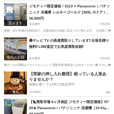
愛知
名古屋市
その他
ジモティー限定価格！S113 ⭐ Panasonic｜パナソ
ニック 冷蔵庫 シルキーゴールド [365L /3ドア /右
開きタイプ] NR-C37FM-N ⭐ 動作確認済 ⭐ クリー
36,000円
売ります
ニング済
名古屋市
7月22日
状態：2017年製のUSED品で、正面1段目の左角に目立つキズ有ります。 ※正面ドア、両側
愛知
名古屋市
キッチン家電
Panasonic
🔴テレビ TV の高価買取りしています❗️ 出張見積り
無料❗️ LINE査定でお気楽買取依頼❗️
地元のお店
名古屋市
7月11日
🔴テレビの買取はリサイクルショップ 買取市場 柴田店にお任せください🔴 ※テレビの
愛知
名古屋市
リサイクルショップ
無料
【実家の押し入れ整理】眠っている人形あ
りませんか？
状態が悪くてもOK🙆‍♀️査定0円‼️
COYASH
Ad
【🐤買取市場 6ヶ月保証 ジモティー限定価格】R7
20☀️ Panasonic / パナソニック 洗濯機（10.0㎏)