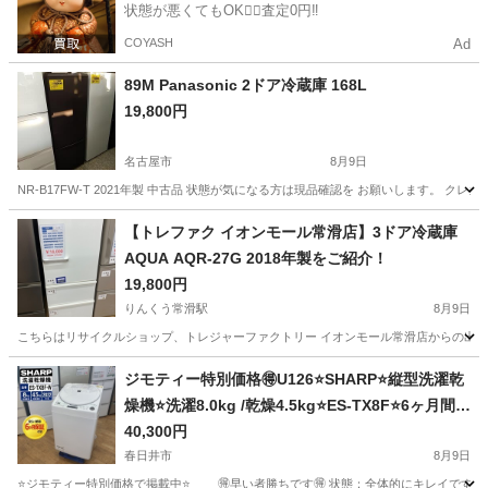
状態が悪くてもOK🙆‍♀️査定0円‼️
COYASH
Ad
89M Panasonic 2ドア冷蔵庫 168L
19,800円
名古屋市
8月9日
NR-B17FW-T 2021年製 中古品 状態が気になる方は現品確認を お願いします。 
愛知
名古屋市
キッチン家電
Panasonic
【トレファク イオンモール常滑店】3ドア冷蔵庫
AQUA AQR-27G 2018年製をご紹介！
19,800円
りんくう常滑駅
8月9日
こちらはリサイクルショップ、トレジャーファクトリー イオンモール常滑店からの出品です。 メ
愛知
常滑市
りんくう常滑駅
キッチン家電
AQR
ジモティー特別価格🉐U126⭐️SHARP⭐️縦型洗濯乾
燥機⭐️洗濯8.0kg /乾燥4.5kg⭐️ES-TX8F⭐️6ヶ月間保
証付き
40,300円
春日井市
8月9日
⭐️ジモティー特別価格で掲載中⭐️ 🉐早い者勝ちです🉐 状態：全体的にキレイですが、多少