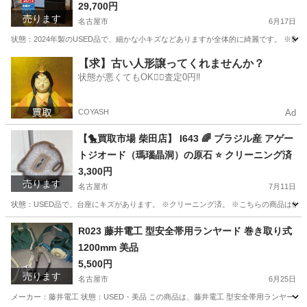
冷蔵庫 201L 木目調ブラック AQR-20E3(K) ⭐ 動
29,700円
売ります
作確認済 ⭐ クリーニング済
名古屋市
6月17日
状態：2024年製のUSED品で、細かな小キズなどありますが全体的に綺麗です。 ※製氷皿欠
愛知
名古屋市
キッチン家電
AQUA
【求】古い人形譲ってくれませんか？
状態が悪くてもOK🙆‍♀️査定0円‼️
COYASH
Ad
【🐤買取市場 柴田店】 I643 🌈 ブラジル産 アゲー
トジオード（瑪瑙晶洞）の原石 ⭐ クリーニング済
3,300円
売ります
名古屋市
7月11日
状態：USED品で、台座にキズがあります。 ※クリーニング済。 ※こちらの商品は他
愛知
名古屋市
その他
商品
R023 藤井電工 型安全帯用ランヤード 巻き取り式
1200mm 美品
5,500円
売ります
名古屋市
6月25日
メーカー：藤井電工 状態：USED・美品 この商品は、藤井電工 型安全帯用ランヤード 巻