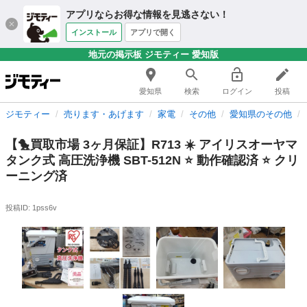
アプリならお得な情報を見逃さない！
インストール
アプリで開く
地元の掲示板 ジモティー 愛知版
愛知県
検索
ログイン
投稿
ジモティー
売ります・あげます
家電
その他
愛知県のその他
【🐤買取市場 3ヶ月保証】R713 ☀️ アイリスオーヤマ
タンク式 高圧洗浄機 SBT-512N ⭐ 動作確認済 ⭐ クリ
ーニング済
投稿ID: 1pss6v