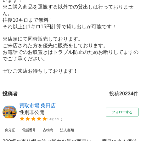
います！

※ご購入商品を運搬する以外での貸出しは行っておりませ
ん。

往復10キロまで無料！

それ以上は1キロ15円計算で貸し出しが可能です！

※店頭にて同時販売しております。

ご来店された方を優先に販売をしております。

お電話でのお取置きはトラブル防止のためお断りしてますの
でご了承ください。

ぜひご来店お待ちしております！
投稿者
投稿
20234
件
買取市場 柴田店
性別非公開
フォローする
5.0
(
999..
)
身分証
電話番号
古物商
法人書類