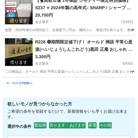
【🐤買取市場 1年保証 ジモティー限定特別価格】
S237 ⭐ 2024年製の高年式♪ SHARP / シャープ 洗
濯機 （洗濯5.5㎏) ES-GE5H ⭐ 動作確認済 ⭐ クリ
20,700円
売ります
ーニング済
名古屋市
7月25日
状態：2024年製のUSED品で、左側面下に凹み、槽内スレ・着色汚れ有ります。 動作確認、クリ
愛知
名古屋市
生活家電
コース
R228 🔴期間限定値下げ！ オールド 禅語 平常心是
道(へいじょうしんこれどう)黒田 正庵 おしゃれ 壁
掛け 絵 古い
3,300円
売ります
名古屋市
8月9日
この商品は、オールド 禅語 平常心是道(へいじょうしんこれどう)黒田 正庵 おしゃれ 壁掛け
愛知
名古屋市
インテリア雑貨/小物
商品
ページTOPへ
欲しいモノが見つからなかった方
ご希望の条件を登録するだけで、新着情報をいち早くお届け出来ま
す。
愛知県
売ります・あげます
家電
その他
選択中の条件