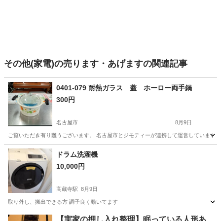
その他(家電)の売ります・あげますの関連記事
0401-079 耐熱ガラス 蓋 ホーロー両手鍋
300円
名古屋市
8月9日
ご覧いただき有り難うございます。 名古屋市とジモティーが連携して運営しています。 
愛知
名古屋市
家電
ドラム洗濯機
10,000円
高蔵寺駅
8月9日
取り外し、搬出できる方 調子良く動いてます
愛知
春日井市
高蔵寺駅
生活家電
【実家の押し入れ整理】眠っている人形あ