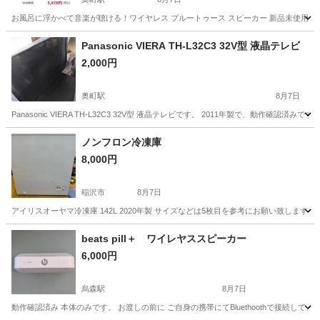
お風呂に浮かべて音楽が聴ける！ワイヤレス ブルートゥース スピーカー 新品未使用品です。 山善 YA
愛知
一宮市
奥町駅
オーディオ
ワイヤレススピーカー
Panasonic VIERA TH-L32C3 32V型 液晶テレビ
2,000円
奥町駅
8月7日
Panasonic VIERA TH-L32C3 32V型 液晶テレビです。 2011年製で、
愛知
一宮市
奥町駅
テレビ
VIERA
ノンフロン冷凍庫
8,000円
稲沢市
8月7日
アイリスオーヤマ冷凍庫 142L 2020年製 サイズなどは5枚目を参考にお願い致しま
愛知
稲沢市
キッチン家電
beats pill＋ ワイレヤススピーカー
6,000円
烏森駅
8月7日
動作確認済み 本体のみです。 お渡しの前に ご自身の携帯にてBluethoothで接続し