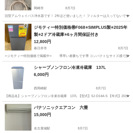
岡崎市
8月7日
旧型アムウェイバス浄水器です！ 2年ほど使いました！ フィルターは入ってないです！
愛知
岡崎市
美容家電
ジモティー特別価格🉐F068⭐️SIMPLUS製⭐️2025年
製⭐️2ドア冷蔵庫⭐️6ヶ月間保証付き
12,800円
春日井市
8月7日
⭐️ジモティー特別価格で掲載中⭐️ 🉐早い者勝ちです🉐 コンパクトなサイズ感で設置場所を選
愛知
春日井市
キッチン家電
ドア
シャープノンフロン冷凍冷蔵庫 137L
6,000円
西岡崎駅
8月7日
【商品名】シャープノンフロン冷凍冷蔵庫 137L 【型式】SJ-D14A-S 【年式】2
愛知
岡崎市
西岡崎駅
キッチン家電
フロン
パナソニックエアコン 六畳
15,000円
名古屋城駅
8月7日