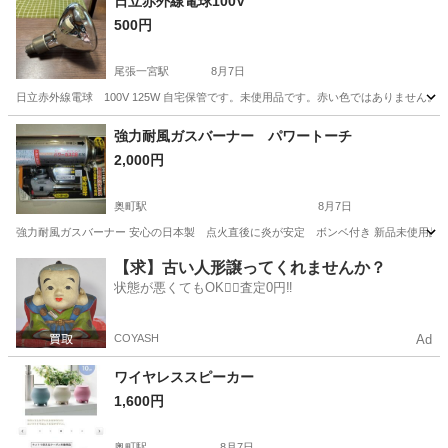
日立赤外線電球100V
500円
尾張一宮駅
8月7日
日立赤外線電球 100V 125W 自宅保管です。未使用品です。赤い色ではありません。 
愛知
一宮市
尾張一宮駅
生活家電
強力耐風ガスバーナー パワートーチ
2,000円
奥町駅
8月7日
強力耐風ガスバーナー 安心の日本製 点火直後に炎が安定 ボンベ付き 新品未使用品
愛知
一宮市
奥町駅
生活家電
ガスバーナー
【求】古い人形譲ってくれませんか？
状態が悪くてもOK🙆‍♀️査定0円‼️
COYASH
Ad
ワイヤレススピーカー
1,600円
奥町駅
8月7日