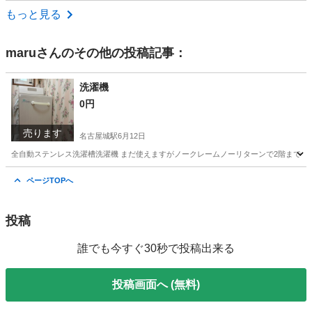
愛知
名古屋市
烏森駅
オーディオ
もっと見る
maru
さんのその他の投稿記事：
洗濯機
0円
売ります
名古屋城駅
6月12日
全自動ステンレス洗濯槽洗濯機 まだ使えますがノークレームノーリターンで2階まで
愛知
名古屋市
名古屋城駅
生活家電
ステンレス
ページTOPへ
投稿
誰でも今すぐ30秒で投稿出来る
投稿画面へ (無料)