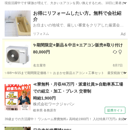
現役活躍中です!家族が増えて、大きいエアコンを買い換えするため。 10日に業者さ
愛知
名古屋市
名古屋城駅
季節、空調家電
お得にリフォームしたい方。無料で会社紹
介
お住まいの地域で、厳しい審査をクリアした厳選会社
を知ってる？
リフォスム
Ad
✨期間限定⭐️新品＆中古⭐️エアコン販売➕取り付け
80,000円
名古屋市
8月7日
✨8/8〜8/15まで期間限定価格！✨ おまかせ新品エアコン＋工事セット 最安税抜で8
愛知
名古屋市
季節、空調家電
新品
≪寮無料・月収46万円・派遣社員≫自動車系工場
での組立・加工・プレス 交替制
時給1,900円
株式会社ワークジャパン
岐阜県 各務原市
提携サイト
39歳までの方活躍中！ ワンルーム寮費無料♪ 高時給1900円！ 入社特典77万円♪ 未
岐阜
各務原市
その他