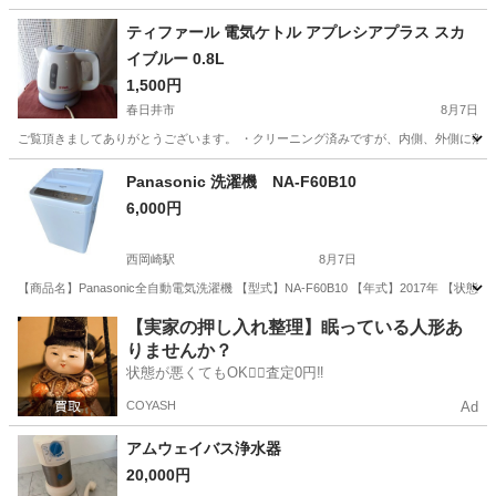
ティファール 電気ケトル アプレシアプラス スカ
イブルー 0.8L
1,500円
春日井市
8月7日
ご覧頂きましてありがとうございます。 ・クリーニング済みですが、内側、外側に落ち
愛知
春日井市
キッチン家電
Panasonic 洗濯機 NA-F60B10
6,000円
西岡崎駅
8月7日
【商品名】Panasonic全自動電気洗濯機 【型式】NA-F60B10 【年式】2017
愛知
岡崎市
西岡崎駅
生活家電
【実家の押し入れ整理】眠っている人形あ
りませんか？
状態が悪くてもOK🙆‍♀️査定0円‼️
COYASH
Ad
アムウェイバス浄水器
20,000円