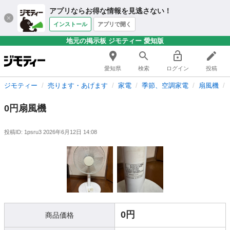
アプリならお得な情報を見逃さない！
インストール
アプリで開く
地元の掲示板 ジモティー 愛知版
愛知県
検索
ログイン
投稿
ジモティー
売ります・あげます
家電
季節、空調家電
扇風機
0円扇風機
投稿ID: 1psru3
2026年6月12日 14:08
0円
商品価格