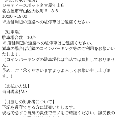
ジモティースポット名古屋守山店

名古屋市守山区大牧町６−３６

10:00〜19:00

※店舗周辺の道路への駐停車はご遠慮ください

【駐⾞場】

駐車場台数：10台

※ 店舗周辺の道路への駐停車はご遠慮ください。

満車の場合は近隣のコインパーキング等のご利用をお願いい
たします。

（コインパーキングの駐車場代は当店では負担しておりませ
ん。

予め、ご了承くださいますようよろしくお願い申し上げま
す。）

【⽀払い⽅法】

当日現金払い

【引渡しの対象者について】

下記を遵守できる⽅に販売いたします。

現地で必ずご⾃⾝の責任でモノをご確認ください。譲受後の