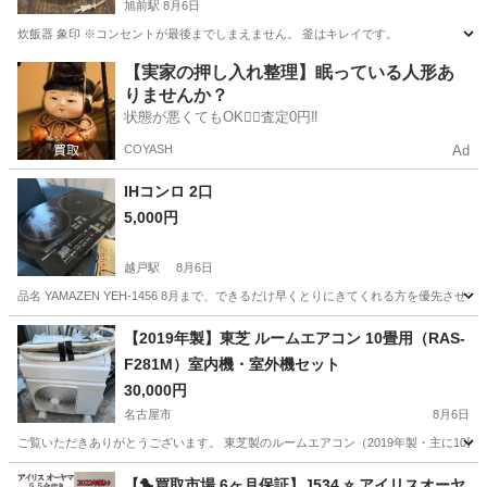
旭前駅
8月6日
炊飯器 象印 ※コンセントが最後までしまえません。 釜はキレイです。
愛知
尾張旭市
旭前駅
キッチン家電
【実家の押し入れ整理】眠っている人形あ
りませんか？
状態が悪くてもOK🙆‍♀️査定0円‼️
COYASH
Ad
IHコンロ 2口
5,000円
越戸駅
8月6日
品名 YAMAZEN YEH-1456 8月まで、できるだけ早くとりにきてくれる方を優先
愛知
豊田市
越戸駅
キッチン家電
【2019年製】東芝 ルームエアコン 10畳用（RAS-
F281M）室内機・室外機セット
30,000円
名古屋市
8月6日
ご覧いただきありがとうございます。 東芝製のルームエアコン（2019年製・主に10畳用）の出品です。
愛知
名古屋市
季節、空調家電
【🐤買取市場 6ヶ月保証】J534 ⭐ アイリスオーヤ