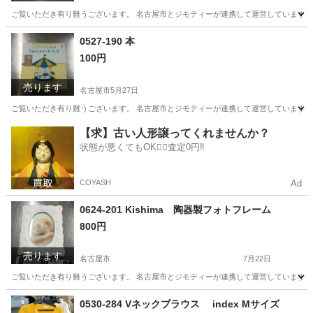
ご覧いただき有り難うございます。 名古屋市とジモティーが連携して運営しています。 
愛知
名古屋市
インテリア雑貨/小物
リユース
0527-190 本
100円
売ります
名古屋市
5月27日
ご覧いただき有り難うございます。 名古屋市とジモティーが連携して運営しています。 
愛知
名古屋市
絵本
リユース
【求】古い人形譲ってくれませんか？
状態が悪くてもOK🙆‍♀️査定0円‼️
COYASH
Ad
0624-201 Kishima 陶器製フォトフレーム
800円
売ります
名古屋市
7月22日
ご覧いただき有り難うございます。 名古屋市とジモティーが連携して運営しています。 
愛知
名古屋市
インテリア雑貨/小物
リユース
0530-284 Vネックブラウス index Mサイズ