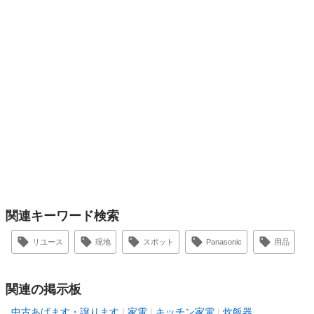
関連キーワード検索
リユース
現地
スポット
Panasonic
用品
関連の掲示板
中古あげます・譲ります
家電
キッチン家電
炊飯器