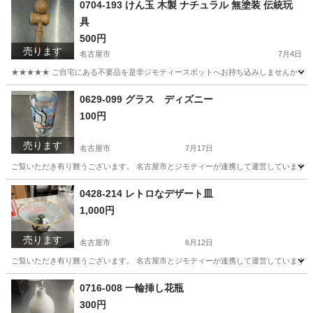
0704-193 けん玉 木製 ナチュラル 無塗装 伝統玩
具
500円
売ります
名古屋市
7月4日
★★★★★ ご自宅にある不要品を是非ジモティースポットへお持ち込みしませんか？ 家
愛知
名古屋市
おもちゃ
けん玉
0629-099 グラス ディズニー
100円
売ります
名古屋市
7月17日
ご覧いただき有り難うございます。 名古屋市とジモティーが連携して運営しています。 
愛知
名古屋市
食器
リユース
0428-214 レトロなデザート皿
1,000円
売ります
名古屋市
6月12日
ご覧いただき有り難うございます。 名古屋市とジモティーが連携して運営しています。 
愛知
名古屋市
生活雑貨
リユース
0716-008 一輪挿し花瓶
300円