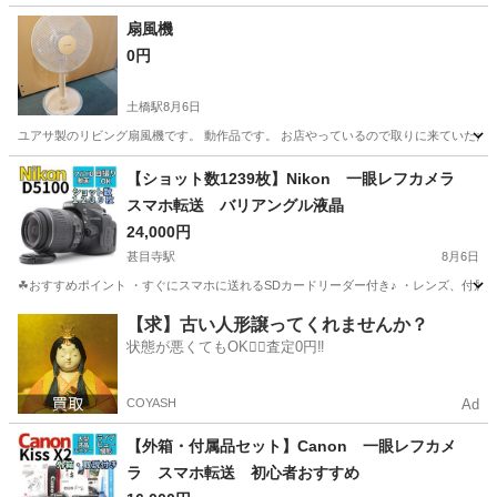
愛知
清須市
枇杷島駅
キッチン家電
扇風機
0円
土橋駅
8月6日
ユアサ製のリビング扇風機です。 動作品です。 お店やっているので取りに来ていただ
愛知
みよし市
土橋駅
季節、空調家電
【ショット数1239枚】Nikon 一眼レフカメラ
スマホ転送 バリアングル液晶
24,000円
甚目寺駅
8月6日
☘おすすめポイント ・すぐにスマホに送れるSDカードリーダー付き♪ ・レンズ、付属品
愛知
あま市
甚目寺駅
カメラ
アングル
【求】古い人形譲ってくれませんか？
状態が悪くてもOK🙆‍♀️査定0円‼️
COYASH
Ad
【外箱・付属品セット】Canon 一眼レフカメ
ラ スマホ転送 初心者おすすめ