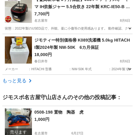
マ IH炊飯ジャー 5.5合炊き 22年製 KRC-IE50-B ⭐
動作確認済 ⭐ クリーニング済
7,700円
名古屋市
8月6日
状態：2022年製のUSED品で、外観、釜に小傷等の使用感あります。 動作確認、クリー
愛知
名古屋市
キッチン家電
KRC
ジモティー特別価格🉐 K089洗濯機 5.0kg HITACH
I製2024年製 NW-50K 6カ月保証
18,000円
春日井市
8月6日
メーカー ：HITACHI 型番 ：NW-50K 年式 ：2024年製
愛知
春日井市
生活家電
HITACHI
もっと見る
ジモスポ名古屋守山店
さんのその他の投稿記事：
0508-198 置物 陶器 虎
1,000円
売ります
名古屋市
6月27日