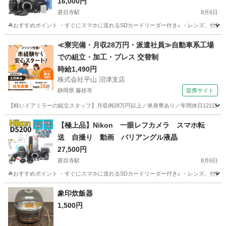
16,000円
甚目寺駅
8月6日
☘おすすめポイント ・すぐにスマホに送れるSDカードリーダー付き♪ ・レンズ、付属品のそ
愛知
あま市
甚目寺駅
カメラ
Canon
≪寮完備・月収28万円・派遣社員≫自動車系工場
での組立・加工・プレス 交替制
時給1,490円
株式会社平山 沼津支店
静岡県 藤枝市
提携サイト
【軽いドアミラーの組立スタッフ】月収例28万円以上／単身寮あり／年間休日121日／
静岡
藤枝市
その他
【極上品】Nikon 一眼レフカメラ スマホ転
送 自撮り 動画 バリアングル液晶
27,500円
甚目寺駅
8月6日
☘おすすめポイント ・すぐにスマホに送れるSDカードリーダー付き♪ ・レンズ、付属品のそ
愛知
あま市
甚目寺駅
カメラ
自撮り
象印炊飯器
1,500円