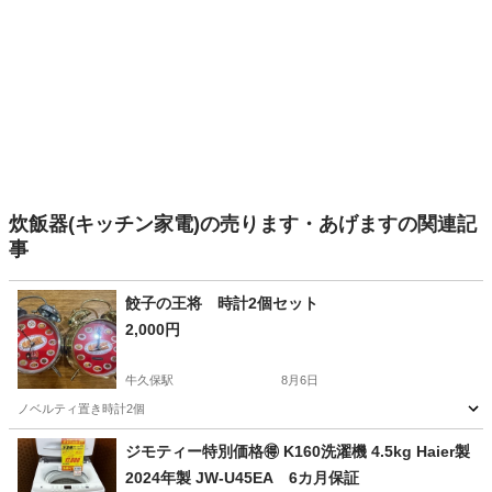
炊飯器(キッチン家電)の売ります・あげますの関連記
事
餃子の王将 時計2個セット
2,000円
牛久保駅
8月6日
ノベルティ置き時計2個
愛知
豊川市
牛久保駅
生活家電
餃子の王将
ジモティー特別価格🉐 K160洗濯機 4.5kg Haier製
2024年製 JW-U45EA 6カ月保証