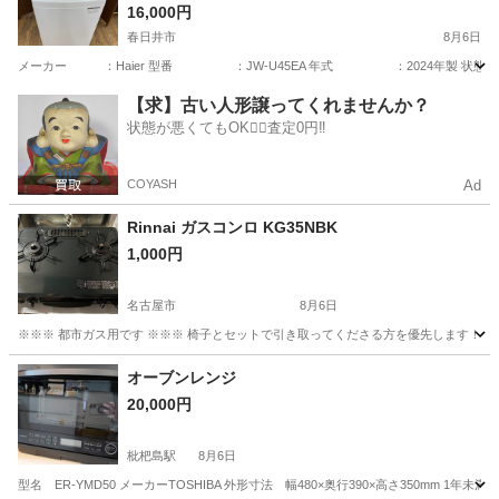
16,000円
春日井市
8月6日
メーカー ：Haier 型番 ：JW-U45EA 年式 ：2024年
愛知
春日井市
生活家電
貸し出し
【求】古い人形譲ってくれませんか？
状態が悪くてもOK🙆‍♀️査定0円‼️
COYASH
Ad
Rinnai ガスコンロ KG35NBK
1,000円
名古屋市
8月6日
※※※ 都市ガス用です ※※※ 椅子とセットで引き取ってくださる方を優先します！ 
愛知
名古屋市
キッチン家電
オーブンレンジ
20,000円
枇杷島駅
8月6日
型名 ER-YMD50 メーカーTOSHIBA 外形寸法 幅480×奥行390×高さ350m