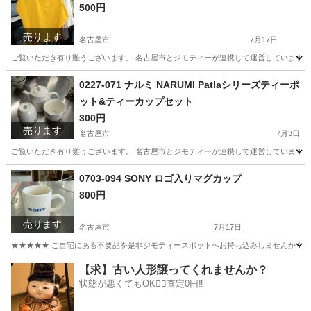
500円
売ります
名古屋市
7月17日
ご覧いただき有り難うございます。 名古屋市とジモティーが連携して運営しています。 
愛知
名古屋市
ブラウス
リユース
0227-071 ナルミ NARUMI Patlaシリーズティーポ
ット&ティーカップセット
300円
売ります
名古屋市
7月3日
ご覧いただき有り難うございます。 名古屋市とジモティーが連携して運営しています。 
愛知
名古屋市
生活雑貨
0703-094 SONY ロゴ入りマグカップ
800円
売ります
名古屋市
7月17日
★★★★★ ご自宅にある不要品を是非ジモティースポットへお持ち込みしませんか？ 家
愛知
名古屋市
食器
マグカップ
【求】古い人形譲ってくれませんか？
状態が悪くてもOK🙆‍♀️査定0円‼️