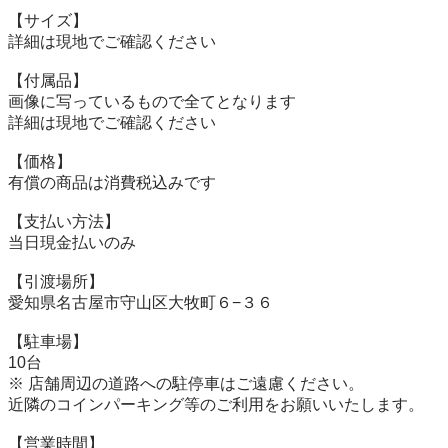
【サイズ】

詳細は現地でご確認ください

【付属品】

画像に写っているもので全てとなります

詳細は現地でご確認ください

【価格】

有償の商品は消費税込みです

【⽀払い⽅法】

当⽇現⾦払いのみ

【引渡場所】

愛知県名古屋市守山区大牧町６−３６

【駐⾞場】

10台

※ 店舗周辺の道路への駐停車はご遠慮ください。

近隣のコインパーキング等のご利用をお願いいたします。

【営業時間】
