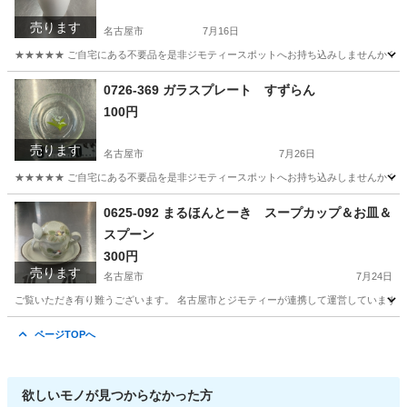
売ります
名古屋市
7月16日
★★★★★ ご自宅にある不要品を是非ジモティースポットへお持ち込みしませんか？ 家
愛知
名古屋市
インテリア雑貨/小物
一輪挿し
0726-369 ガラスプレート すずらん
100円
売ります
名古屋市
7月26日
★★★★★ ご自宅にある不要品を是非ジモティースポットへお持ち込みしませんか？ 家
愛知
名古屋市
食器
現地
0625-092 まるほんとーき スープカップ＆お皿＆
スプーン
300円
売ります
名古屋市
7月24日
ご覧いただき有り難うございます。 名古屋市とジモティーが連携して運営しています。 
愛知
名古屋市
食器
リユース
ページTOPへ
欲しいモノが見つからなかった方