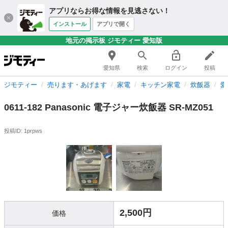
アプリならお得な情報を見逃さない！
インストール
アプリで開く
地元の掲示板 ジモティー 愛知版
愛知県
検索
ログイン
投稿
ジモティー
売ります・あげます
家電
キッチン家電
炊飯器
愛
0611-182 Panasonic 電子ジャー炊飯器 SR-MZ051
投稿ID: 1prpws
2,500円
価格