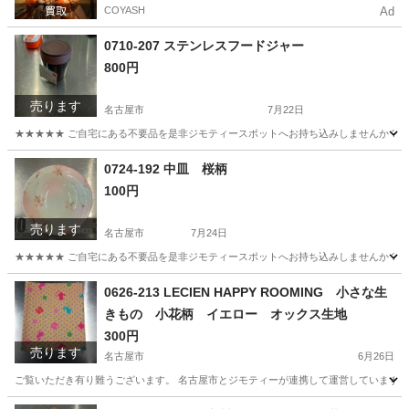
COYASH
Ad
0710-207 ステンレスフードジャー
800円
売ります
名古屋市
7月22日
★★★★★ ご自宅にある不要品を是非ジモティースポットへお持ち込みしませんか？ 家
愛知
名古屋市
家庭用品
現地
0724-192 中皿 桜柄
100円
売ります
名古屋市
7月24日
★★★★★ ご自宅にある不要品を是非ジモティースポットへお持ち込みしませんか？ 家
愛知
名古屋市
食器
現地
0626-213 LECIEN HAPPY ROOMING 小さな生
きもの 小花柄 イエロー オックス生地
300円
売ります
名古屋市
6月26日
ご覧いただき有り難うございます。 名古屋市とジモティーが連携して運営しています。 
愛知
名古屋市
ファブリック、カバー
リユース