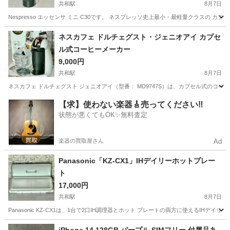
共和駅
8月7日
Nespresso エッセンサ ミニ C30です。 ネスプレッソ史上最小・最軽量クラスの 
愛知
大府市
共和駅
家電
Nespresso
ネスカフェ ドルチェグスト・ジェニオアイ カプセ
ル式コーヒーメーカー
9,000円
共和駅
8月7日
ネスカフェ ドルチェグスト ジェニオアイ（型番： MD9747S）は、カプセル式のコー
愛知
大府市
共和駅
家電
【求】使わない楽器🎸売ってください‼️
状態が悪くてもOK✨無料査定
楽器の買取屋さん
Ad
Panasonic「KZ-CX1」IHデイリーホットプレー
ト
17,000円
共和駅
8月7日
Panasonic KZ-CX1は、1台で2口IH調理器とホット プレートの両方に使えるIH
愛知
大府市
共和駅
家電
Panasonic