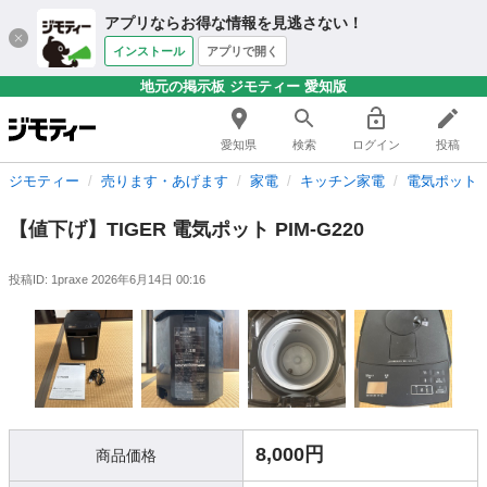
アプリならお得な情報を見逃さない！
インストール
アプリで開く
地元の掲示板 ジモティー 愛知版
愛知県
検索
ログイン
投稿
ジモティー
売ります・あげます
家電
キッチン家電
電気ポット
【値下げ】TIGER 電気ポット PIM-G220
投稿ID: 1praxe
2026年6月14日 00:16
8,000円
商品価格