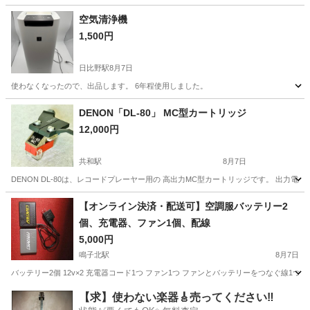
愛知
大府市
共和駅
家電
空気清浄機
1,500円
日比野駅
8月7日
使わなくなったので、出品します。 6年程使用しました。
愛知
名古屋市
日比野駅
季節、空調家電
DENON「DL-80」 MC型カートリッジ
12,000円
共和駅
8月7日
DENON DL-80は、レコードプレーヤー用の 高出力MC型カートリッジです。 出力電
愛知
大府市
共和駅
家電
【オンライン決済・配送可】空調服バッテリー2
個、充電器、ファン1個、配線
5,000円
鳴子北駅
8月7日
バッテリー2個 12v×2 充電器コード1つ ファン1つ ファンとバッテリーをつなぐ線
愛知
名古屋市
鳴子北駅
季節、空調家電
【求】使わない楽器🎸売ってください‼️