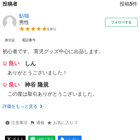
投稿者
投稿
5
件
鮎猫
男性
フォローする
5.0
(
5
)
身分証
電話番号
初心者です。 育児グッズ中心に出品します。
良い
しん
ありがとうございました！
良い
神谷 隆規
この度は取引ありがとうございました。
評価をもっと見る
注意事項
通報
お気に入り 3
ポスト
いいね！
LINEで送る