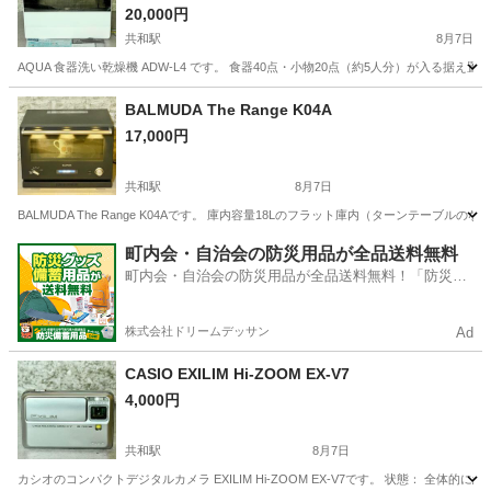
20,000円
共和駅
8月7日
AQUA 食器洗い乾燥機 ADW-L4 です。 食器40点・小物20点（約5人分）が入る
愛知
大府市
共和駅
家電
BALMUDA The Range K04A
17,000円
共和駅
8月7日
BALMUDA The Range K04Aです。 庫内容量18Lのフラット庫内（ターンテーブ
愛知
大府市
共和駅
家電
町内会・自治会の防災用品が全品送料無料
町内会・自治会の防災用品が全品送料無料！「防災備
蓄用品ドットコム」
株式会社ドリームデッサン
Ad
CASIO EXILIM Hi-ZOOM EX-V7
4,000円
共和駅
8月7日
カシオのコンパクトデジタルカメラ EXILIM Hi-ZOOM EX-V7です。 状態： 