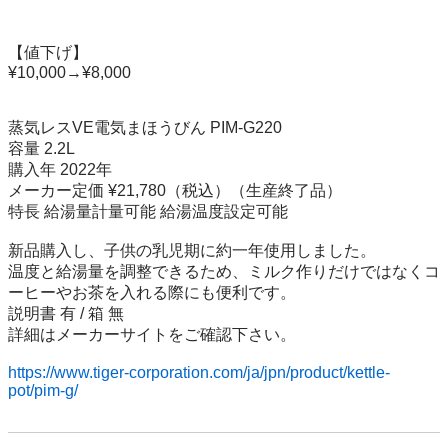
【値下げ】

¥10,000→¥8,000

蒸気レスVE電気まほうびん PIM-G220

容量 2.2L

購入年 2022年

メーカー定価 ¥21,780（税込）（生産終了品）

特長 給湯量計量可能 給湯温度設定可能

新品購入し、子供の乳児期に約一年使用しました。

温度と給湯量を調整できるため、ミルク作りだけではなくコ
ーヒーやお茶を入れる際にも便利です。

説明書 有 / 箱 無

詳細はメーカーサイトをご確認下さい。

https://www.tiger-corporation.com/ja/jpn/product/kettle-
pot/pim-g/