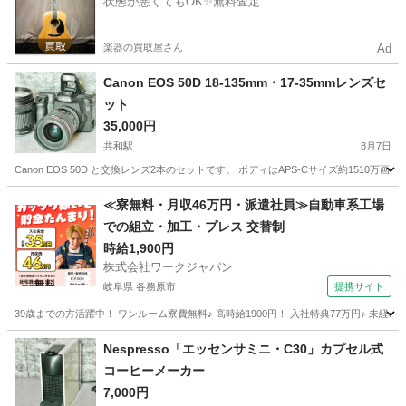
状態が悪くてもOK✨無料査定
楽器の買取屋さん
Ad
Canon EOS 50D 18-135mm・17-35mmレンズセ
ット
35,000円
共和駅
8月7日
Canon EOS 50D と交換レンズ2本のセットです。 ボディはAPS-Cサイズ約1510万
愛知
大府市
共和駅
家電
≪寮無料・月収46万円・派遣社員≫自動車系工場
での組立・加工・プレス 交替制
時給1,900円
株式会社ワークジャパン
岐阜県 各務原市
提携サイト
39歳までの方活躍中！ ワンルーム寮費無料♪ 高時給1900円！ 入社特典77万円♪ 未
岐阜
各務原市
その他
Nespresso「エッセンサミニ・C30」カプセル式
コーヒーメーカー
7,000円