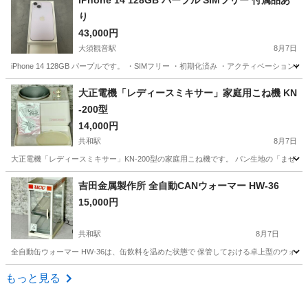
iPhone 14 128GB パープル SIMフリー 付属品あ
り
43,000円
大須観音駅
8月7日
iPhone 14 128GB パープルです。 ・SIMフリー ・初期化済み ・アクティベーションロッ
愛知
名古屋市
大須観音駅
電話、ＦＡＸ
Lightning
大正電機「レディースミキサー」家庭用こね機 KN
-200型
14,000円
共和駅
8月7日
大正電機「レディースミキサー」KN-200型の家庭用こね機です。 パン生地の「まぜる
愛知
大府市
共和駅
家電
吉田金属製作所 全自動CANウォーマー HW-36
15,000円
共和駅
8月7日
全自動缶ウォーマー HW-36は、缶飲料を温めた状態で 保管しておける卓上型のウォー
愛知
大府市
共和駅
家電
もっと見る