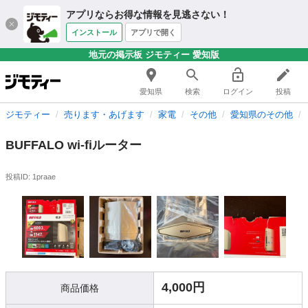
アプリならお得な情報を見逃さない！
インストール
アプリで開く
地元の掲示板 ジモティー 愛知版
愛知県
検索
ログイン
投稿
ジモティー
売ります・あげます
家電
その他
愛知県のその他
BUFFALO wi-fiルーター
投稿ID: 1praae
4,000円
商品価格