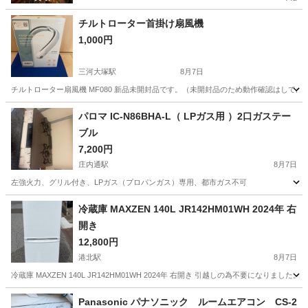
チルトローター首掛け扇風機
1,000円
三河大塚駅
8月7日
チルトローター扇風機 MF080 新品未開封品です。（未開封品のため動作確認はしておりま
愛知
蒲郡市
三河大塚駅
季節、空調家電
パロマ IC-N86BHA-L（ LPガス用 ）2口ガステー
ブル
7,200円
庄内通駅
8月7日
左強火力、グリル付き、LPガス（プロパンガス）専用、都市ガス不可
愛知
名古屋市
庄内通駅
その他
冷蔵庫 MAXZEN 140L JR142HM01WH 2024年 右
開き
12,800円
港北駅
8月7日
冷蔵庫 MAXZEN 140L JR142HM01WH 2024年 右開き 引越しの為不要になりました。美
愛知
名古屋市
港北駅
キッチン家電
Panasonic パナソニック ルームエアコン CS-2