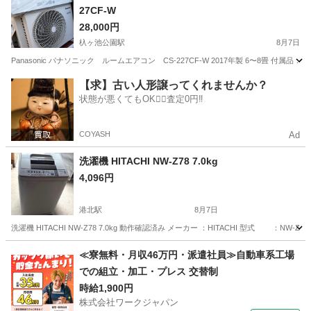
27CF-W
28,000円
杁ヶ池公園駅
8月7日
Panasonic パナソニック ルームエアコン CS-227CF-W 2017年製 6〜8
愛知
名古屋市
杁ヶ池公園駅
季節、空調家電
【求】古い人形譲ってくれませんか？
状態が悪くてもOK🙆‍♀️査定0円‼️
COYASH
Ad
洗濯機 HITACHI NW-Z78 7.0kg
4,096円
港北駅
8月7日
洗濯機 HITACHI NW-Z78 7.0kg 動作確認済み メーカー ：HITACHI 型式 ：NW-Z78
愛知
名古屋市
港北駅
生活家電
≪寮無料・月収46万円・派遣社員≫自動車系工場
での組立・加工・プレス 交替制
時給1,900円
株式会社ワークジャパン