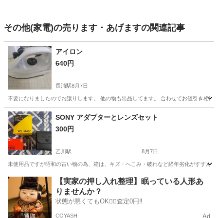
その他(家電)の売ります・あげますの関連記事
アイロン
640円
長浦駅
8月7日
不要になりましたのでお譲りします。 他の物も出品してます。 合わせてお値引き相談
愛知
知多市
長浦駅
生活家電
SONY アダプターとレンズセット
300円
乙川駅
8月7日
未使用品ですが昭和の古い物の為、箱は、キズ・へこみ・破れなど経年劣化がすすんでい
愛知
半田市
乙川駅
カメラ
アダプター
【実家の押し入れ整理】眠っている人形あ
りませんか？
状態が悪くてもOK🙆‍♀️査定0円‼️
COYASH
Ad