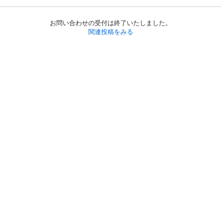
お問い合わせの受付は終了いたしました。
関連投稿をみる
初めての方へ
利用規約
プライバシーポリシー
プライバシー・ステートメント
健全化に資する運用方針
お問い合わせ
運営会社
サイトマップ
ご利用ガイド
フリーワードで探す
PC版で表示
都道府県選択
特定商取引法の表示
利用者情報の外部送信について
© 2011-
2026
Jmty, Inc.