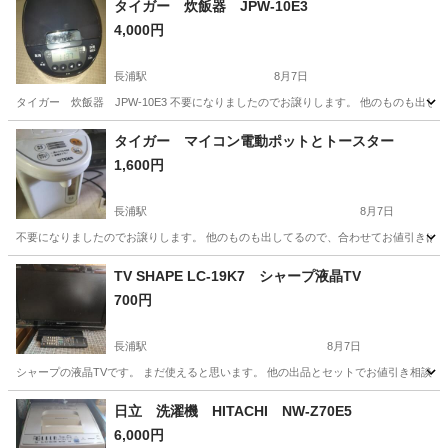
タイガー 炊飯器 JPW-10E3
4,000円
長浦駅
8月7日
タイガー 炊飯器 JPW-10E3 不要になりましたのでお譲りします。 他のものも出
愛知
知多市
長浦駅
キッチン家電
タイガー マイコン電動ポットとトースター
1,600円
長浦駅
8月7日
不要になりましたのでお譲りします。 他のものも出してるので、合わせてお値引きは相
愛知
知多市
長浦駅
キッチン家電
TV SHAPE LC-19K7 シャープ液晶TV
700円
長浦駅
8月7日
シャープの液晶TVです。 まだ使えると思います。 他の出品とセットでお値引き相談も
愛知
知多市
長浦駅
テレビ
日立 洗濯機 HITACHI NW-Z70E5
6,000円