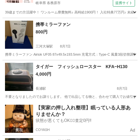
岐阜県 各務原市
提携サイト
39歳までの方活躍中！ ワンルーム寮費無料♪ 高時給1900円！ 入社特典77万円♪ 未
岐阜
各務原市
その他
携帯ミラーファン
800円
三河大塚駅
8月7日
携帯ミラーファン Airtok UF05 87x49.5x193.5mm 充電方式：Type-C 
愛知
蒲郡市
三河大塚駅
季節、空調家電
タイガー フィッシュロースター KFA−H130
4,000円
長浦駅
8月7日
不要となりましたのでお譲りします。 他で出品してる物と、合わせて購入でお値引き
愛知
知多市
長浦駅
キッチン家電
【実家の押し入れ整理】眠っている人形あ
りませんか？
状態が悪くてもOK🙆‍♀️査定0円‼️
COYASH
Ad