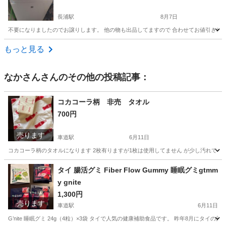
長浦駅
8月7日
不要になりましたのでお譲りします。 他の物も出品してますので 合わせてお値引き相
愛知
知多市
長浦駅
生活家電
HITACHI
もっと見る
なかさん
さんのその他の投稿記事：
コカコーラ柄 非売 タオル
700円
売ります
車道駅
6月11日
コカコーラ柄のタオルになります 2枚有りますが1枚は使用してません が少し汚れてま
愛知
名古屋市
車道駅
家庭用品
タイ 腸活グミ Fiber Flow Gummy 睡眠グミgtmm
y gnite
1,300円
売ります
車道駅
6月11日
G’nite 睡眠グミ 24g（4粒）×3袋 タイで人気の健康補助食品です。 昨年8月にタイの薬局で購