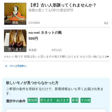
愛知
名古屋市
車道駅
健康食品
【求】古い人形譲ってくれませんか？
状態が悪くてもOK🙆‍♀️査定0円‼️
COYASH
Ad
no-net ネネットの靴
500円
売ります
車道駅
6月11日
かわいい靴です 状態は良いと思いますが個人判断になります かなり古い物になりますの
愛知
名古屋市
車道駅
その他
ページTOPへ
欲しいモノが見つからなかった方
ご希望の条件を登録するだけで、新着情報をいち早くお届け出来ま
す。
愛知県
売ります・あげます
家電
その他
選択中の条件