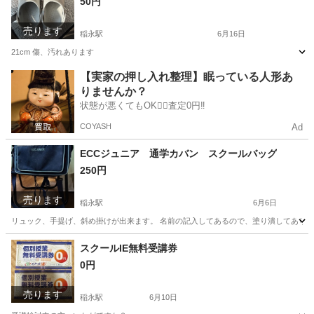
50円
売ります
稲永駅
6月16日
21cm 傷、汚れあります
愛知
名古屋市
稲永駅
靴
汚れ
【実家の押し入れ整理】眠っている人形あ
りませんか？
状態が悪くてもOK🙆‍♀️査定0円‼️
COYASH
Ad
ECCジュニア 通学カバン スクールバッグ
250円
売ります
稲永駅
6月6日
リュック、手提げ、斜め掛けが出来ます。 名前の記入してあるので、塗り潰してあり
愛知
名古屋市
稲永駅
キッズ用品
ECC
スクールIE無料受講券
0円
売ります
稲永駅
6月10日