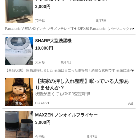
3,000円
荒子駅
8月7日
Panasonic VIERA 42インチ プラズマテレビ TH-42PX80 Panasonic（パナ
愛知
名古屋市
荒子駅
テレビ
SHARP大型洗濯機
10,000円
大府駅
8月7日
【商品状態】 簡易清掃しました 表面は目立った傷等無く綺麗な状態です 表面に油汚れは
愛知
大府市
大府駅
生活家電
SHARP
【実家の押し入れ整理】眠っている人形あ
りませんか？
状態が悪くてもOK🙆‍♀️査定0円‼️
COYASH
Ad
MAXZEN ノンオイルフライヤー
3,000円
今池駅
8月7日