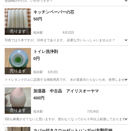
受講検討中の方、いかがですか？
愛知
名古屋市
稲永駅
その他
無料
キッチンペーパーの芯
50円
売ります
稲永駅
6月22日
写真では５本ですが、10本まであります。 必要な方いらっしゃいませんか？
愛知
名古屋市
稲永駅
その他
トイレ洗浄剤
0円
売ります
稲永駅
6月2日
トイレタンクの上に設置する掃除用具です。 水が直接当たらないため、使用しませんでし
愛知
名古屋市
稲永駅
掃除用具
加湿器 中古品 アイリスオーヤマ
400円
売ります
稲永駅
7月24日
5回も稼働させてないと思いますが、使わなくなってから５年以上経過しております。 写
愛知
名古屋市
稲永駅
季節、空調家電
カバー付きクローゼットハンガー/衣類収納