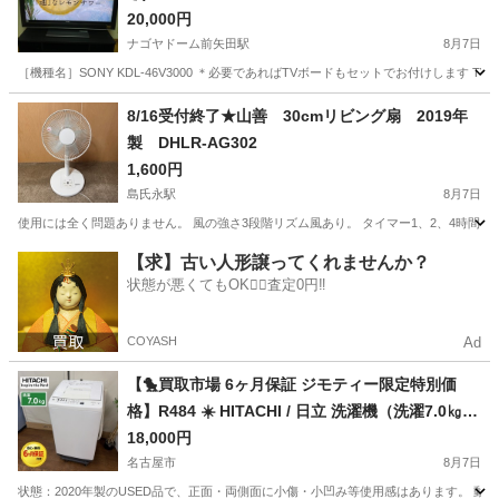
20,000円
ナゴヤドーム前矢田駅
8月7日
［機種名］SONY KDL-46V3000 ＊必要であればTVボードもセットでお付けしま
愛知
名古屋市
ナゴヤドーム前矢田駅
テレビ
SONY
8/16受付終了★山善 30cmリビング扇 2019年
製 DHLR-AG302
1,600円
島氏永駅
8月7日
使用には全く問題ありません。 風の強さ3段階リズム風あり。 タイマー1、2、4時間 稲
愛知
一宮市
島氏永駅
季節、空調家電
【求】古い人形譲ってくれませんか？
状態が悪くてもOK🙆‍♀️査定0円‼️
COYASH
Ad
【🐤買取市場 6ヶ月保証 ジモティー限定特別価
格】R484 ☀️ HITACHI / 日立 洗濯機（洗濯7.0㎏) 2
0年製 NW-Z70E7 白い約束 ⭐ 動作確認済 ⭐ クリー
18,000円
ニング済
名古屋市
8月7日
状態：2020年製のUSED品で、正面・両側面に小傷・小凹み等使用感はあります。 動作確認、ク