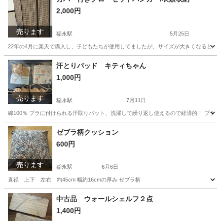
2,000円
売ります
稲永駅
5月25日
22年の4月に楽天で購入し、子どもたちが使用してましたが、サイズが大きくなると共に
愛知
名古屋市
稲永駅
収納家具
衣類
汗とりパッド キティちゃん
1,000円
売ります
稲永駅
7月11日
綿100％ ブラに付けられる汗取りパット、洗濯して繰り返し使えるので経済的！ ブラジャ
愛知
名古屋市
稲永駅
その他
ゼブラ柄クッション
600円
売ります
稲永駅
6月6日
直径 上下 左右 約45cm 幅約16cmの厚み ゼブラ柄
愛知
名古屋市
稲永駅
ファブリック、カバー
中古品 ウォールシェルフ２点
1,400円