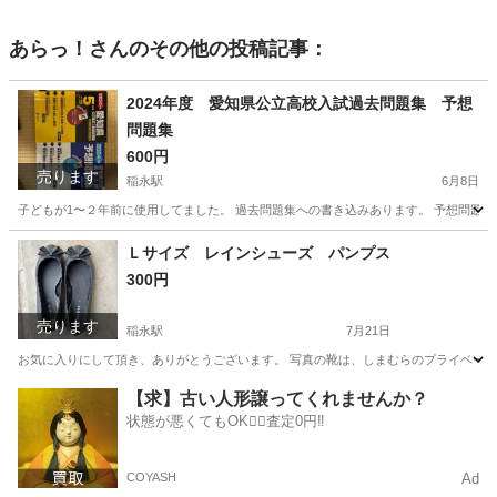
あらっ！
さんのその他の投稿記事：
2024年度 愛知県公立高校入試過去問題集 予想
問題集
600円
売ります
稲永駅
6月8日
子どもが1〜２年前に使用してました。 過去問題集への書き込みあります。 予想問題集
愛知
名古屋市
稲永駅
参考書
過去問題集
Ｌサイズ レインシューズ パンプス
300円
売ります
稲永駅
7月21日
お気に入りにして頂き、ありがとうございます。 写真の靴は、しまむらのプライベートブラ
愛知
名古屋市
稲永駅
靴
クロッシー
【求】古い人形譲ってくれませんか？
状態が悪くてもOK🙆‍♀️査定0円‼️
COYASH
Ad