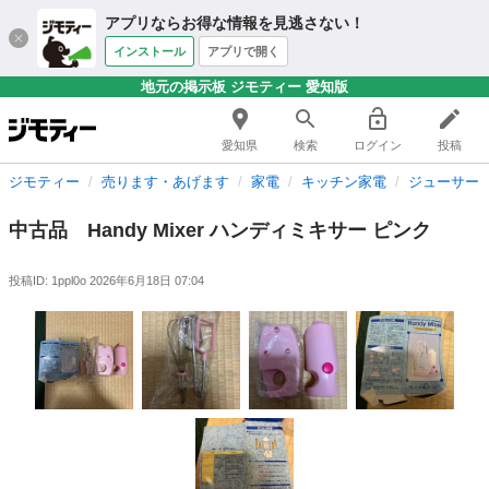
アプリならお得な情報を見逃さない！
インストール
アプリで開く
地元の掲示板 ジモティー 愛知版
愛知県
検索
ログイン
投稿
ジモティー
売ります・あげます
家電
キッチン家電
ジューサー
中古品 Handy Mixer ハンディミキサー ピンク
投稿ID: 1ppl0o
2026年6月18日 07:04