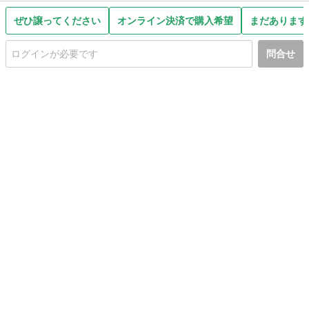
ぜひ譲ってください
オンライン決済で購入希望
まだあります
問合せ
初めての方へ
利用規約
プライバシーポリシー
プライバシー・ステートメント
健全化に資する運用方針
お問い合わせ
運営会社
サイトマップ
ご利用ガイド
フリーワードで探す
PC版で表示
都道府県選択
特定商取引法の表示
利用者情報の外部送信について