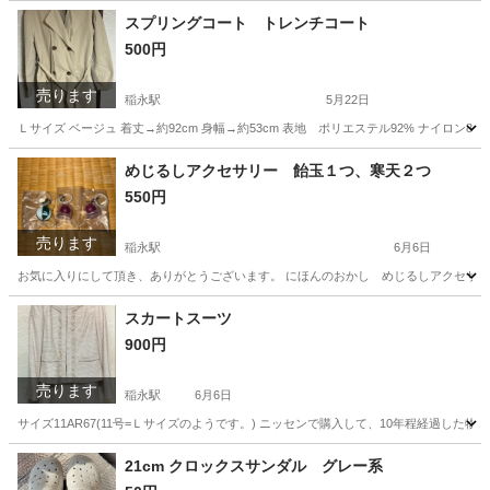
スプリングコート トレンチコート
500円
売ります
稲永駅
5月22日
Ｌサイズ ベージュ 着丈→約92cm 身幅→約53cm 表地 ポリエステル92% ナイロン8
愛知
名古屋市
稲永駅
コート
トレンチコート
めじるしアクセサリー 飴玉１つ、寒天２つ
550円
売ります
稲永駅
6月6日
お気に入りにして頂き、ありがとうございます。 にほんのおかし めじるしアクセサリー
愛知
名古屋市
稲永駅
おもちゃ
ガチャガチャ
スカートスーツ
900円
売ります
稲永駅
6月6日
サイズ11AR67(11号=Ｌサイズのようです。) ニッセンで購入して、10年程経過し
愛知
名古屋市
稲永駅
スーツ
ニッセン
21cm クロックスサンダル グレー系