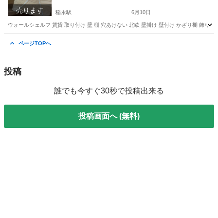
売ります
稲永駅
6月10日
ウォールシェルフ 賃貸 取り付け 壁 棚 穴あけない 北欧 壁掛け 壁付け かざり棚 飾り棚 
愛知
名古屋市
稲永駅
収納家具
ページTOPへ
投稿
誰でも今すぐ30秒で投稿出来る
投稿画面へ (無料)