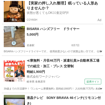
愛知
名古屋市
キッチン家電
【実家の押し入れ整理】眠っている人形あ
りませんか？
状態が悪くてもOK🙆‍♀️査定0円‼️
COYASH
Ad
BISARA ハンズフリー ドライヤー
5,000円
岩倉駅
8月7日
BISARAハンズフリードライヤーです。 使用頻度少ないので状態は良い方です。 仕様
愛知
岩倉市
岩倉駅
美容家電
≪寮無料・月収46万円・派遣社員≫自動車系工場
での組立・加工・プレス 交替制
時給1,900円
株式会社ワークジャパン
岐阜県 各務原市
提携サイト
39歳までの方活躍中！ ワンルーム寮費無料♪ 高時給1900円！ 入社特典77万円♪ 未
岐阜
各務原市
その他
液晶テレビ SONY BRAVIA 46インチ(リモコン付
き)