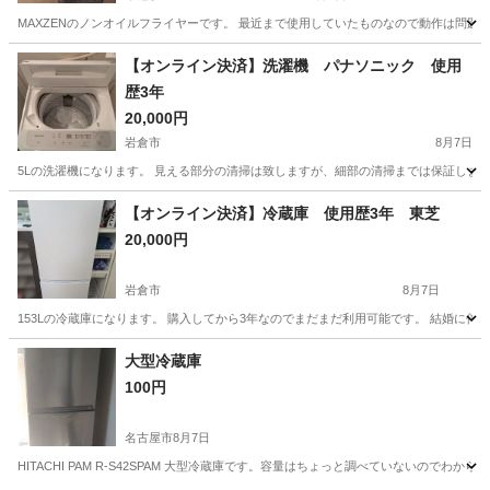
MAXZENのノンオイルフライヤーです。 最近まで使用していたものなので動作は問
愛知
名古屋市
今池駅
キッチン家電
【オンライン決済】洗濯機 パナソニック 使用
歴3年
20,000円
岩倉市
8月7日
5Lの洗濯機になります。 見える部分の清掃は致しますが、細部の清掃までは保証しません
愛知
岩倉市
生活家電
【オンライン決済】冷蔵庫 使用歴3年 東芝
20,000円
岩倉市
8月7日
153Lの冷蔵庫になります。 購入してから3年なのでまだまだ利用可能です。 結婚に伴
愛知
岩倉市
キッチン家電
大型冷蔵庫
100円
名古屋市
8月7日
HITACHI PAM R-S42SPAM 大型冷蔵庫です。容量はちょっと調べていないの