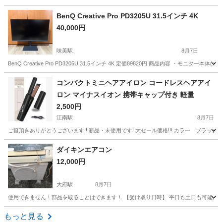
愛知
名古屋市
生活家電
HITACHI
BenQ Creative Pro PD3205U 31.5インチ 4K
40,000円
味美駅
8月7日
BenQ Creative Pro PD3205U 31.5インチ 4K 定価89820円 商品内容 ・モニター
愛知
春日井市
味美駅
その他
コンパクトミニヘアアイロン コードレスヘアアイ
ロン マイナスイオン 携帯キャップ付き 軽量
2,500円
江南駅
8月7日
ご覧頂きありがとうございます!! 新品・未使用です! 大セール価格!!! カラー ブラック
愛知
江南市
江南駅
美容家電
ダイキンエアコン
12,000円
大府駅
8月7日
使用できません！部品を取ることはできます！ 【受け取り日時】 平日も土日も可能、1
愛知
大府市
大府駅
季節、空調家電
もっと見る