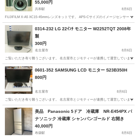
55,000円
共和駅
8月6日
FUJIFILM X-A5 XC15-45mmレンズキットです。 APS-Cサイズのイメージセン
愛知
大府市
共和駅
家電
0314-232 LG 22ｲﾝﾁ モニター W2252TQT 2008年
製
300円
名古屋市
8月6日
ご覧いただき有り難うございます。 名古屋市とジモティーが連携して運営しています。 
愛知
名古屋市
家電
リユース
0601-352 SAMSUNG LCD モニター S23B350H
800円
名古屋市
8月6日
ご覧いただき有り難うございます。 名古屋市とジモティーが連携して運営しています。 
愛知
名古屋市
テレビ
リユース
美品 Panasonic 5ドア 冷蔵庫 NR-E454PX パ
ナソニック 冷蔵庫 シャンパンゴールド 右開き
40,000円
布袋駅
8月6日