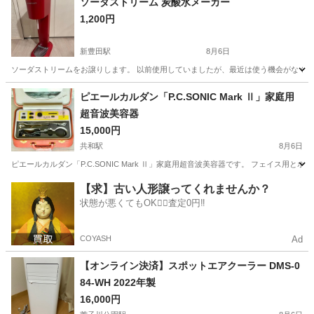
ソーダストリーム 炭酸水メーカー
1,200円
新豊田駅
8月6日
ソーダストリームをお譲りします。 以前使用していましたが、最近は使う機会がなく保管し
愛知
豊田市
新豊田駅
キッチン家電
ソーダストリーム
ピエールカルダン「P.C.SONIC Mark Ⅱ」家庭用
超音波美容器
15,000円
共和駅
8月6日
ピエールカルダン「P.C.SONIC Mark Ⅱ」家庭用超音波美容器です。 フェイス
愛知
大府市
共和駅
家電
【求】古い人形譲ってくれませんか？
状態が悪くてもOK🙆‍♀️査定0円‼️
COYASH
Ad
【オンライン決済】スポットエアクーラー DMS-0
84-WH 2022年製
16,000円