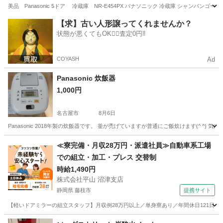
美品 Panasonic 5ドア 冷蔵庫 NR-E454PX パナソニック 冷蔵庫 シャンパンゴ
愛知
一宮市
布袋駅
キッチン家電
ドア
【求】古い人形譲ってくれませんか？
状態が悪くてもOK🙆‍♀️査定0円‼️
COYASH
Ad
Panasonic 炊飯器
1,000円
名古屋市
8月6日
Panasonic 2018年製の炊飯器です。 釜が禿げていますが普通にご飯炊けます(^ ^
愛知
名古屋市
キッチン家電
≪寮完備・月収28万円・派遣社員≫自動車系工場
での組立・加工・プレス 交替制
時給1,490円
株式会社平山 沼津支店
静岡県 藤枝市
提携サイト
【軽いドアミラーの組立スタッフ】月収例28万円以上／単身寮あり／年間休日121日／
静岡
藤枝市
その他