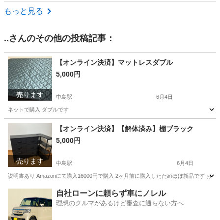
愛知
半田市
映像プレーヤー、レコーダー
現地
もっと見る
..
さんのその他の投稿記事：
【オンライン決済】マットレスダブル
5,000円
売ります
中島駅
6月4日
ネットで購入 ダブルです
愛知
名古屋市
中島駅
寝具
ダブル
【オンライン決済】【解体済み】棚ブラック
5,000円
売ります
中島駅
6月4日
説明書あり Amazonにて購入16000円で購入 2ヶ月前に購入したためほぼ新品です 
愛知
名古屋市
中島駅
寝具
Amazon
自社ローンに頼らず車にノレル
理想のクルマがあるけど審査に通らない方へ