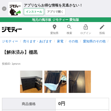
アプリならお得な情報を見逃さない！
インストール
アプリで開く
地元の掲示板 ジモティー 愛知版
愛知県
検索
ログイン
投稿
ジモティー
売ります・あげます
家電
その他
愛知県のその他
【解体済み】棚黒
投稿ID: 1pnzvx
0円
商品価格