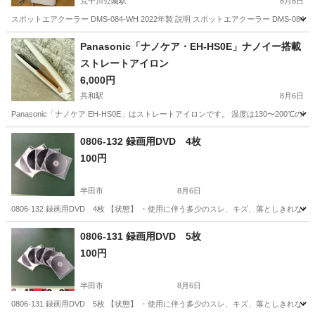
荒子川公園駅
8月6日
スポットエアクーラー DMS-084-WH 2022年製 説明 スポットエアクーラー DMS-0
愛知
名古屋市
荒子川公園駅
季節、空調家電
Panasonic「ナノケア・EH-HS0E」ナノイー搭載
ストレートアイロン
6,000円
共和駅
8月6日
Panasonic「ナノケア EH-HS0E」はストレートアイロンです。 温度は130〜20
愛知
大府市
共和駅
家電
0806-132 録画用DVD 4枚
100円
半田市
8月6日
0806-132 録画用DVD 4枚 【状態】 ・使用に伴う多少のスレ、キズ、落としきれ
愛知
半田市
映像プレーヤー、レコーダー
現地
0806-131 録画用DVD 5枚
100円
半田市
8月6日
0806-131 録画用DVD 5枚 【状態】 ・使用に伴う多少のスレ、キズ、落としきれ