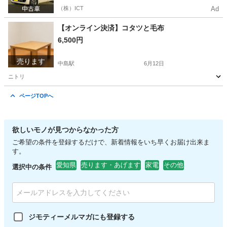
（株）ICT
Ad
【オンライン決済】コタツと毛布
6,500円
売ります
中島駅
6月12日
ニトリ
愛知
名古屋市
中島駅
テーブル
ページTOPへ
欲しいモノが見つからなかった方
ご希望の条件を登録するだけで、新着情報をいち早くお届け出来ま
す。
愛知県
売ります・あげます
家電
その他
選択中の条件
ジモティーメルマガにも登録する