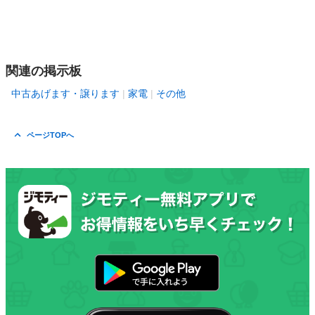
関連の掲示板
中古あげます・譲ります
家電
その他
ページTOPへ