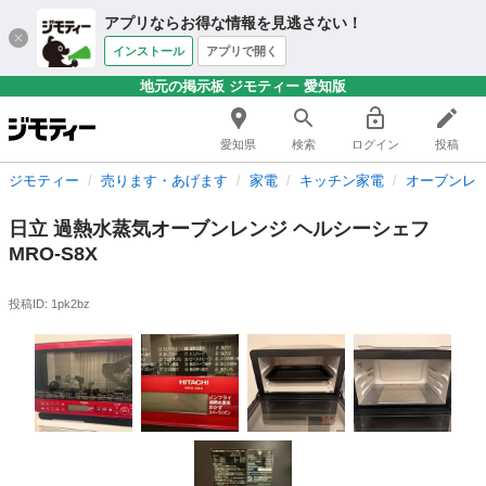
アプリならお得な情報を見逃さない！
インストール
アプリで開く
地元の掲示板 ジモティー 愛知版
愛知県
検索
ログイン
投稿
ジモティー
売ります・あげます
家電
キッチン家電
オーブンレ
日立 過熱水蒸気オーブンレンジ ヘルシーシェフ
MRO-S8X
投稿ID: 1pk2bz