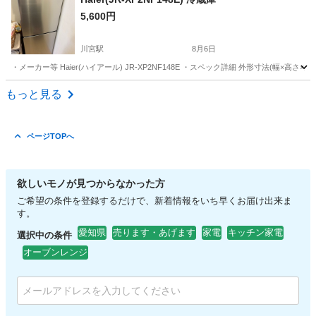
5,600円
川宮駅
8月6日
・メーカー等 Haier(ハイアール) JR-XP2NF148E ・スペック詳細 外形寸法(幅×高さ×奥
愛知
名古屋市
川宮駅
キッチン家電
もっと見る
ページTOPへ
欲しいモノが見つからなかった方
ご希望の条件を登録するだけで、新着情報をいち早くお届け出来ま
す。
愛知県
売ります・あげます
家電
キッチン家電
選択中の条件
オーブンレンジ