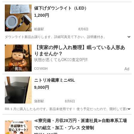
愛知
名古屋市
比良駅
生活家電
値下げダウンライト（LED）
1,200円
柏森駅
8月6日
ダウンライト新品お譲りします。詳細写真見て下さい。説明書付き。
愛知
丹羽郡
柏森駅
生活家電
【実家の押し入れ整理】眠っている人形あ
りませんか？
状態が悪くてもOK🙆‍♀️査定0円‼️
COYASH
Ad
ニトリ冷蔵庫ミニ45L
9,000円
蒲郡駅
8月6日
R8.１月に購入したものです。新品未使用です！ 使う予定だったので、開封して置い
愛知
蒲郡市
蒲郡駅
キッチン家電
≪寮完備・月収28万円・派遣社員≫自動車系工場
での組立・加工・プレス 交替制