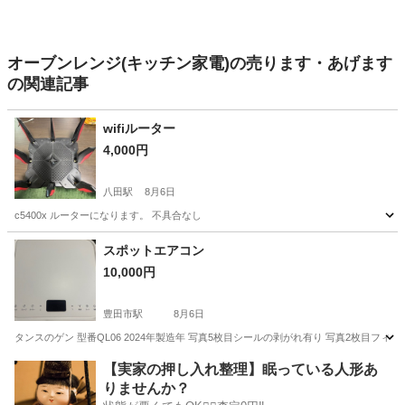
オーブンレンジ(キッチン家電)の売ります・あげます
の関連記事
wifiルーター
4,000円
八田駅
8月6日
c5400x ルーターになります。 不具合なし
愛知
名古屋市
八田駅
その他
スポットエアコン
10,000円
豊田市駅
8月6日
タンスのゲン 型番QL06 2024年製造年 写真5枚目シールの剥がれ有り 写真2枚目
愛知
豊田市
豊田市駅
季節、空調家電
【実家の押し入れ整理】眠っている人形あ
りませんか？