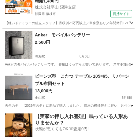
時給1,490円
株式会社平山 沼津支店
静岡県 藤枝市
提携サイト
【軽いドアミラーの組立スタッフ】月収例28万円以上／単身寮あり／年間休日121日／
静岡
藤枝市
その他
Anker モバイルバッテリー
2,500円
鳴海駅
8月6日
Ankerのモバイルバッテリーです。 容量はうっすらと書いてあります。 スマホ2回分
愛知
名古屋市
鳴海駅
その他
ビーンズ型 こたつ テーブル 105×65、リバーシ
ブル布団セット
13,000円
金山駅
8月6日
去年の冬、（2025年の冬）に新品で購入しました。 部屋の模様替えに伴い、片付けよ
愛知
名古屋市
金山駅
生活家電
天板
【実家の押し入れ整理】眠っている人形あ
りませんか？
状態が悪くてもOK🙆‍♀️査定0円‼️