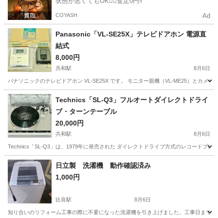
状態が悪くてもOK🙆‍♀️査定0円‼️
COYASH
Ad
Panasonic「VL-SE25X」テレビドアホン 電源直
結式
8,000円
共和駅
8月6日
パナソニックのテレビドアホン VL-SE25X です。 モニター親機（VL-ME25）とカメラ
愛知
大府市
共和駅
家電
テレビドアホン
Technics「SL-Q3」フルオートダイレクトドライ
ブ・ターンテーブル
20,000円
共和駅
8月6日
Technics「SL-Q3」は、1979年に発売された ダイレクトドライブ方式のレコー
愛知
大府市
共和駅
家電
日立製 洗濯機 動作確認済み
1,000円
比良駅
8月6日
知り合いのリフォーム工事の際に不要になった洗濯機を引き上げました。工事日まで使