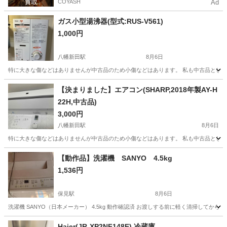
COYASH
Ad
ガス小型湯沸器(型式:RUS-V561)
1,000円
八幡新田駅
8月6日
特に大きな傷などはありませんが中古品のため小傷などはあります。 私も中古品として当
愛知
大府市
八幡新田駅
生活家電
【決まりました】エアコン(SHARP,2018年製AY-H
22H,中古品)
3,000円
八幡新田駅
8月6日
特に大きな傷などはありませんが中古品のため小傷などはあります。 私も中古品として当製
愛知
東海市
八幡新田駅
季節、空調家電
【動作品】洗濯機 SANYO 4.5kg
1,536円
保見駅
8月6日
洗濯機 SANYO（日本メーカー） 4.5kg 動作確認済 お渡しする前に軽く清掃して
愛知
豊田市
保見駅
生活家電
SANYO
Haier(JR-XP2NF148E) 冷蔵庫