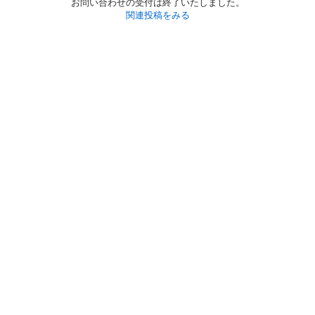
お問い合わせの受付は終了いたしました。
関連投稿をみる
初めての方へ
利用規約
プライバシーポリシー
プライバシー・ステートメント
健全化に資する運用方針
お問い合わせ
運営会社
サイトマップ
ご利用ガイド
フリーワードで探す
PC版で表示
都道府県選択
特定商取引法の表示
利用者情報の外部送信について
© 2011-
2026
Jmty, Inc.