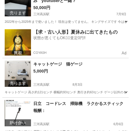
み youtuberと一緒？
50,000円
売ります
三河高浜駅
7月9日
2022年から2025年まで使いました！ 現在は使ってません。 キングサイズです 今は
愛知
高浜市
三河高浜駅
ベッド
フレーム
【求・古い人形】夏休みに出てきたもの
状態が悪くてもOK🙆‍♀️査定0円‼️
COYASH
Ad
キャットゲージ 猫ゲージ
5,000円
売ります
三河高浜駅
8月3日
キャットゲージ 高さ約121センチ 横幅約93センチ 奥行き約63センチ ゲージ以外の
愛知
高浜市
三河高浜駅
その他
日立 コードレス 掃除機 ラクかるスティック
報酬：
助け合い
三河高浜駅
6月6日