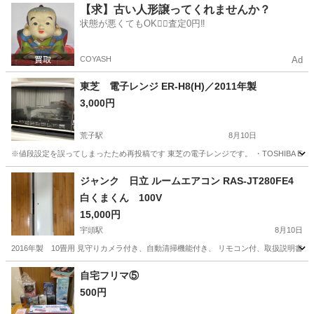
愛知
岡崎市
キッチン家電
トースター
【求】古い人形譲ってくれませんか？
状態が悪くてもOK🙆‍♀️査定0円‼️
COYASH
Ad
東芝 電子レンジ ER-H8(H)／2011年製
3,000円
荒子駅
8月10日
※値段設定を誤ってしまったため再投稿です 東芝の電子レンジです。 ・TOSHIBA ER-H8
愛知
名古屋市
荒子駅
キッチン家電
東芝
ジャンク 日立 ルームエアコン RAS-JT280FE4
白くまくん 100V
15,000円
宇頭駅
8月10日
2016年製 10畳用 見守りカメラ付き、自動清掃機能付き、 リモコン付、取扱説明書
愛知
岡崎市
宇頭駅
季節、空調家電
自宅フリマ⑤
500円