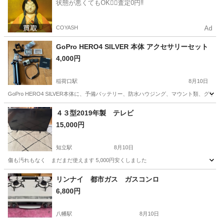
状態が悪くてもOK🙆‍♀️査定0円‼️
COYASH
Ad
GoPro HERO4 SILVER 本体 アクセサリーセット
4,000円
稲荷口駅
8月10日
GoPro HERO4 SILVER本体に、予備バッテリー、防水ハウジング、マウント類、グリップが付属
愛知
豊川市
稲荷口駅
カメラ
GoPro
４３型2019年製 テレビ
15,000円
知立駅
8月10日
傷も汚れもなく まだまだ使えます 5,000円安くしました
愛知
知立市
知立駅
テレビ
汚れ
リンナイ 都市ガス ガスコンロ
6,800円
八幡駅
8月10日