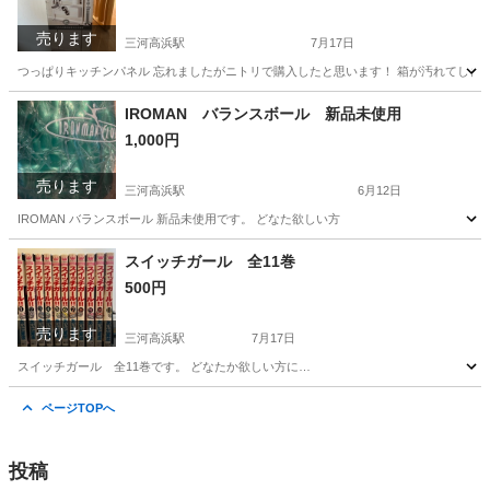
売ります
三河高浜駅
7月17日
つっぱりキッチンパネル 忘れましたがニトリで購入したと思います！ 箱が汚れてしま
愛知
高浜市
三河高浜駅
収納家具
IROMAN バランスボール 新品未使用
1,000円
売ります
三河高浜駅
6月12日
IROMAN バランスボール 新品未使用です。 どなた欲しい方
愛知
高浜市
三河高浜駅
ボディケア
スイッチガール 全11巻
500円
売ります
三河高浜駅
7月17日
スイッチガール 全11巻です。 どなたか欲しい方に…
愛知
高浜市
三河高浜駅
マンガ、コミック、アニメ
ページTOPへ
投稿