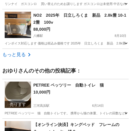
リンナイ ガスコンロ 買い替えのためお譲りします ガスコンロは未使用 中古なのでご
愛知
豊川市
八幡駅
キッチン家電
リンナイ
NO2 2025年 日立しろくま 新品 2.8k畳 10-1
2畳 100v
88,000円
八幡駅
8月10日
インボイス対応します 価格は税込み価格です 2025年 日立しろくま 新品 2.8k畳 10
愛知
豊川市
八幡駅
季節、空調家電
しろくま
もっと見る
おゆり
さんのその他の投稿記事：
PETREE ペッツリー 自動トイレ 猫
10,000円
売ります
三河高浜駅
6月14日
PETREE ペッツリー 猫 自動トイレです。 携帯から猫の体重、トイレの回数など把
愛知
高浜市
三河高浜駅
その他
【オンライン決済】キングベッド フレームの