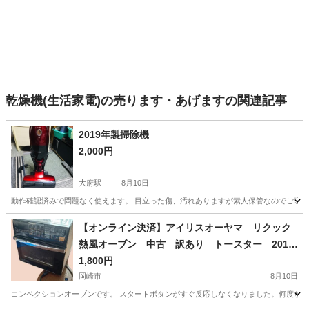
乾燥機(生活家電)の売ります・あげますの関連記事
2019年製掃除機
2,000円
大府駅
8月10日
動作確認済みで問題なく使えます。 目立った傷、汚れありますが素人保管なのでご理
愛知
大府市
大府駅
生活家電
素人
【オンライン決済】アイリスオーヤマ リクック
熱風オーブン 中古 訳あり トースター 2017
年製
1,800円
岡崎市
8月10日
コンベクションオーブンです。 スタートボタンがすぐ反応しなくなりました。何度か押せ