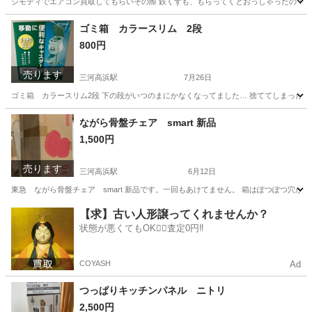
ジモティでエアコン買取してもらいその際 鉄くずも、もらってくとおっしゃったので壊れ
愛知
高浜市
三河高浜駅
買いたい/ください
ゴミ箱 カラースリム 2段
800円
売ります
三河高浜駅
7月26日
ゴミ箱 カラースリム2段 下の段がいつのまにかなくなってました… 捨ててしまったの
愛知
高浜市
三河高浜駅
その他
ながら骨盤チェア smart 新品
1,500円
売ります
三河高浜駅
6月12日
東急 ながら骨盤チェア smart 新品です。一回もあけてません。 箱はぽつぽつ穴が
愛知
高浜市
三河高浜駅
椅子
骨盤
【求】古い人形譲ってくれませんか？
状態が悪くてもOK🙆‍♀️査定0円‼️
COYASH
Ad
つっぱりキッチンパネル ニトリ
2,500円