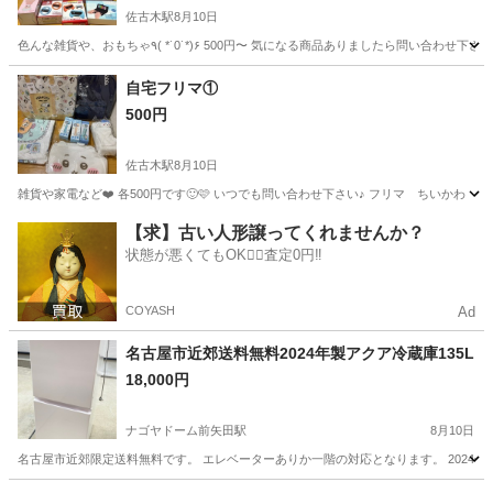
佐古木駅
8月10日
色んな雑貨や、おもちゃ٩( *˙0˙*)۶ 500円〜 気になる商品ありましたら問い合わせ下さい
愛知
弥富市
佐古木駅
キッチン家電
フリマ
自宅フリマ①
500円
佐古木駅
8月10日
雑貨や家電など❤️ 各500円です🙂🩷 いつでも問い合わせ下さい♪ フリマ ちいかわ
愛知
弥富市
佐古木駅
季節、空調家電
フリマ
【求】古い人形譲ってくれませんか？
状態が悪くてもOK🙆‍♀️査定0円‼️
COYASH
Ad
名古屋市近郊送料無料2024年製アクア冷蔵庫135L
18,000円
ナゴヤドーム前矢田駅
8月10日
名古屋市近郊限定送料無料です。 エレベーターありか一階の対応となります。 2024年製AQUA