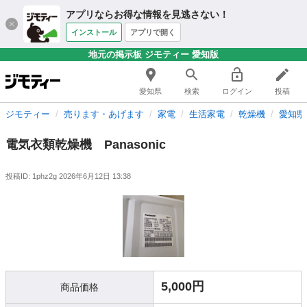
アプリならお得な情報を見逃さない！
インストール
アプリで開く
地元の掲示板 ジモティー 愛知版
愛知県
検索
ログイン
投稿
ジモティー
売ります・あげます
家電
生活家電
乾燥機
愛知県
電気衣類乾燥機 Panasonic
投稿ID: 1phz2g
2026年6月12日 13:38
5,000円
商品価格