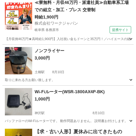
愛知
名古屋市
ナゴヤドーム前矢田駅
キッチン家電
≪寮無料・月収46万円・派遣社員≫自動車系工場
での組立・加工・プレス 交替制
時給1,900円
株式会社ワークジャパン
岐阜県 各務原市
提携サイト
【月収例46万円★高時給1,900円】入社祝い金もドーンと35万円！／ハイエースの組
岐阜
各務原市
その他
ノンフライヤー
3,000円
土橋駅
8月10日
取りに来れる方お願い致します。
愛知
豊田市
土橋駅
その他
Wi-Fiルーター(WSR-1800AX4P-BK)
1,000円
神沢駅
8月10日
バッファローのWi-Fiルーターです。 動作問題ありません。 説明書お付けします。
愛知
名古屋市
神沢駅
電話、ＦＡＸ
ルーター
【求・古い人形】夏休みに出てきたもの