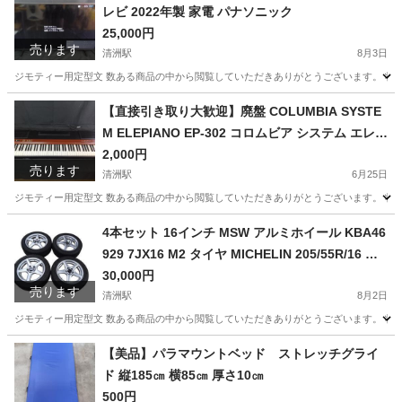
レビ 2022年製 家電 パナソニック
25,000円
売ります
清洲駅
8月3日
ジモティー用定型文 数ある商品の中から閲覧していただきありがとうございます。 状態
愛知
稲沢市
清洲駅
テレビ
【直接引き取り大歓迎】廃盤 COLUMBIA SYSTE
M ELEPIANO EP-302 コロムビア システム エレピ
アノ 70's 80's ヴィンテージ 電子 ピアノ
2,000円
売ります
清洲駅
6月25日
ジモティー用定型文 数ある商品の中から閲覧していただきありがとうございます。 状態
愛知
稲沢市
清洲駅
鍵盤楽器、ピアノ
4本セット 16インチ MSW アルミホイール KBA46
929 7JX16 M2 タイヤ MICHELIN 205/55R/16 ス
タッドレス
30,000円
売ります
清洲駅
8月2日
ジモティー用定型文 数ある商品の中から閲覧していただきありがとうございます。 状態
愛知
稲沢市
清洲駅
タイヤ、ホイール
【美品】パラマウントベッド ストレッチグライ
ド 縦185㎝ 横85㎝ 厚さ10㎝
500円