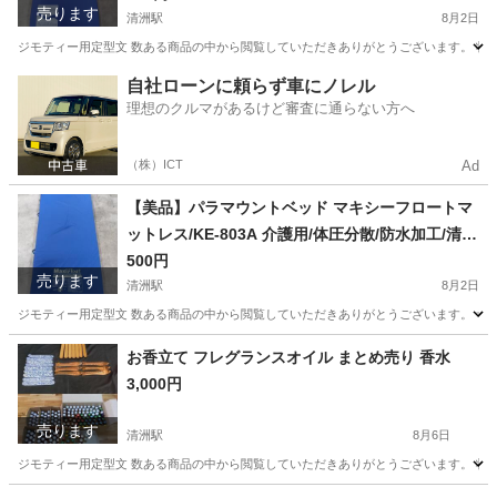
売ります
清洲駅
8月2日
ジモティー用定型文 数ある商品の中から閲覧していただきありがとうございます。 状態
愛知
清須市
清洲駅
寝具
パラマウントベッド
自社ローンに頼らず車にノレル
理想のクルマがあるけど審査に通らない方へ
（株）ICT
Ad
【美品】パラマウントベッド マキシーフロートマ
ットレス/KE-803A 介護用/体圧分散/防水加工/清拭
消毒対応/MRSA抗菌/
500円
売ります
清洲駅
8月2日
ジモティー用定型文 数ある商品の中から閲覧していただきありがとうございます。 サイズ:縦
愛知
清須市
清洲駅
寝具
お香立て フレグランスオイル まとめ売り 香水
3,000円
売ります
清洲駅
8月6日
ジモティー用定型文 数ある商品の中から閲覧していただきありがとうございます。 状態