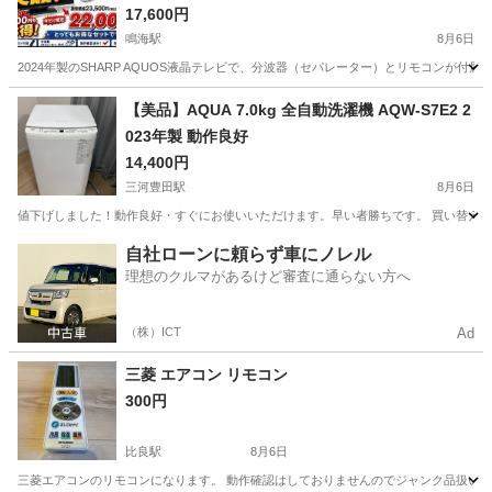
17,600円
鳴海駅
8月6日
2024年製のSHARP AQUOS液晶テレビで、分波器（セパレーター）とリモコンが付属したすぐに使用可
愛知
名古屋市
鳴海駅
テレビ
【美品】AQUA 7.0kg 全自動洗濯機 AQW-S7E2 2
023年製 動作良好
14,400円
三河豊田駅
8月6日
値下げしました！動作良好・すぐにお使いいただけます。早い者勝ちです。 買い替えのため出品し
愛知
豊田市
三河豊田駅
生活家電
自社ローンに頼らず車にノレル
理想のクルマがあるけど審査に通らない方へ
（株）ICT
Ad
三菱 エアコン リモコン
300円
比良駅
8月6日
三菱エアコンのリモコンになります。 動作確認はしておりませんのでジャンク品扱いとさせて