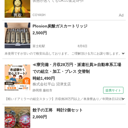
状態が悪くてもOK🙆‍♀️査定0円‼️
COYASH
Ad
Plosion炭酸ガスカートリッジ
2,500円
富士松駅
8月6日
未使用ですが古いので格安出品しております。 ご理解頂ける方にお譲り致します。 本体
愛知
刈谷市
富士松駅
美容家電
≪寮完備・月収28万円・派遣社員≫自動車系工場
での組立・加工・プレス 交替制
時給1,490円
株式会社平山 沼津支店
静岡県 藤枝市
提携サイト
【軽いドアミラーの組立スタッフ】月収例28万円以上／単身寮あり／年間休日121日／
静岡
藤枝市
その他
餃子の王将 時計2個セット
2,000円