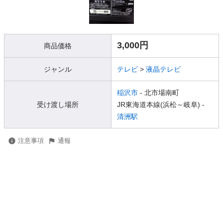
3,000円
商品価格
ジャンル
テレビ
>
液晶テレビ
稲沢市
- 北市場南町
受け渡し場所
JR東海道本線(浜松～岐阜) -
清洲駅
注意事項
通報