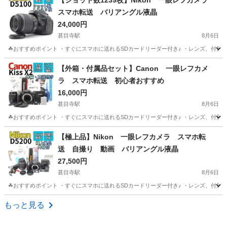
【ショット数1239枚】Nikon 一眼レフカメラ
スマホ転送 バリアングル液晶
24,000円
甚目寺駅
8月6日
☘おすすめポイント ・すぐにスマホに送れるSDカードリーダー付き♪ ・レンズ、付属品
愛知
あま市
甚目寺駅
カメラ
アングル
【外箱・付属品セット】Canon 一眼レフカメ
ラ スマホ転送 初心者おすすめ
16,000円
甚目寺駅
8月6日
☘おすすめポイント ・すぐにスマホに送れるSDカードリーダー付き♪ ・レンズ、付属品のそ
愛知
あま市
甚目寺駅
カメラ
Canon
【極上品】Nikon 一眼レフカメラ スマホ転
送 自撮り 動画 バリアングル液晶
27,500円
甚目寺駅
8月6日
☘おすすめポイント ・すぐにスマホに送れるSDカードリーダー付き♪ ・レンズ、付属品のそ
愛知
あま市
甚目寺駅
カメラ
自撮り
もっと見る