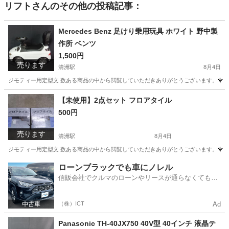
リフト
さんのその他の投稿記事：
Mercedes Benz 足けり乗用玩具 ホワイト 野中製
作所 ベンツ
1,500円
売ります
清洲駅
8月4日
ジモティー用定型文 数ある商品の中から閲覧していただきありがとうございます。 状態
愛知
稲沢市
清洲駅
おもちゃ
【未使用】2点セット フロアタイル
500円
売ります
清洲駅
8月4日
ジモティー用定型文 数ある商品の中から閲覧していただきありがとうございます。 状態
愛知
稲沢市
清洲駅
その他
ローンブラックでも車にノレル
信販会社でクルマのローンやリースが通らなくてもク
ルマをご利用いただけるサービスがあります！
（株）ICT
Ad
Panasonic TH-40JX750 40V型 40インチ 液晶テ