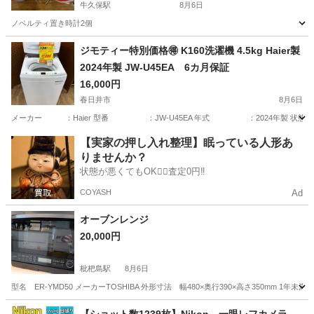
牛久保駅
8月6日
ノベルティ置き時計2個
愛知
豊川市
牛久保駅
生活家電
餃子の王将
ジモティー特別価格🉐 K160洗濯機 4.5kg Haier製
2024年製 JW-U45EA 6カ月保証
16,000円
春日井市
8月6日
メーカー ：Haier 型番 ：JW-U45EA 年式 ：2024年
愛知
春日井市
生活家電
貸し出し
【実家の押し入れ整理】眠っている人形あ
りませんか？
状態が悪くてもOK🙆‍♀️査定0円‼️
COYASH
Ad
オーブンレンジ
20,000円
枇杷島駅
8月6日
型名 ER-YMD50 メーカーTOSHIBA 外形寸法 幅480×奥行390×高さ350m
愛知
清須市
枇杷島駅
キッチン家電