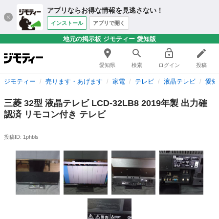
アプリならお得な情報を見逃さない！
インストール
アプリで開く
地元の掲示板 ジモティー 愛知版
愛知県
検索
ログイン
投稿
ジモティー
売ります・あげます
家電
テレビ
液晶テレビ
愛知
三菱 32型 液晶テレビ LCD-32LB8 2019年製 出力確
認済 リモコン付き テレビ
投稿ID: 1phbls