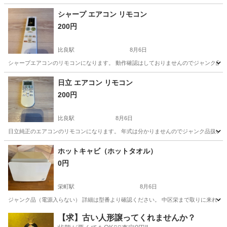
愛知
北名古屋市
比良駅
季節、空調家電
リモコン
シャープ エアコン リモコン
200円
比良駅
8月6日
シャープエアコンのリモコンになります。 動作確認はしておりませんのでジャンク品扱いと
愛知
北名古屋市
比良駅
季節、空調家電
シャープ
日立 エアコン リモコン
200円
比良駅
8月6日
日立純正のエアコンのリモコンになります。 年式は分かりませんのでジャンク品扱いで
愛知
北名古屋市
比良駅
季節、空調家電
リモコン
ホットキャビ（ホットタオル）
0円
栄町駅
8月6日
ジャンク品（電源入らない） 詳細は型番より確認ください。 中区栄まで取りに来れる
愛知
名古屋市
栄町駅
美容家電
【求】古い人形譲ってくれませんか？