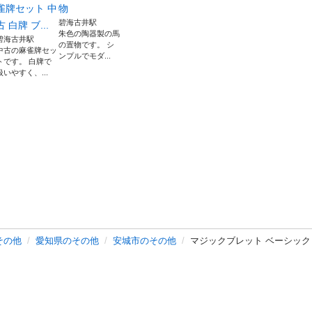
雀牌セット 中
物
碧海古井駅
古 白牌 ブ...
朱色の陶器製の馬
碧海古井駅
の置物です。 シ
中古の麻雀牌セッ
ンプルでモダ...
トです。 白牌で
扱いやすく、...
その他
愛知県のその他
安城市のその他
マジックブレット ベーシック