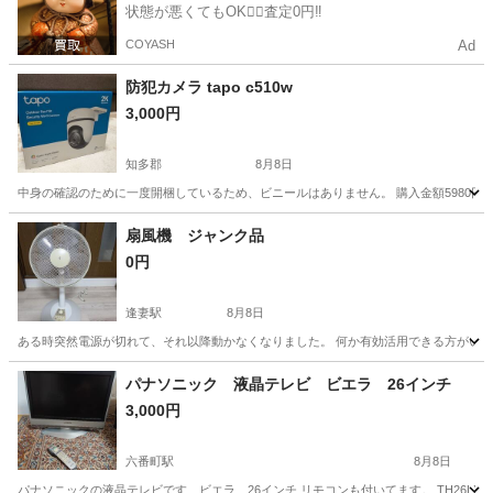
状態が悪くてもOK🙆‍♀️査定0円‼️
COYASH
Ad
防犯カメラ tapo c510w
3,000円
知多郡
8月8日
中身の確認のために一度開梱しているため、ビニールはありません。 購入金額5980円の
愛知
知多郡
その他
扇風機 ジャンク品
0円
逢妻駅
8月8日
ある時突然電源が切れて、それ以降動かなくなりました。 何か有効活用できる方がい
愛知
刈谷市
逢妻駅
季節、空調家電
パナソニック 液晶テレビ ビエラ 26インチ
3,000円
六番町駅
8月8日
パナソニックの液晶テレビです ビエラ 26インチ リモコンも付いてます。 TH26LX6