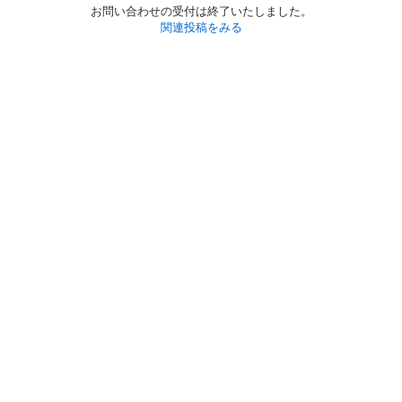
お問い合わせの受付は終了いたしました。
関連投稿をみる
初めての方へ
利用規約
プライバシーポリシー
プライバシー・ステートメント
健全化に資する運用方針
お問い合わせ
運営会社
サイトマップ
ご利用ガイド
フリーワードで探す
PC版で表示
都道府県選択
特定商取引法の表示
利用者情報の外部送信について
© 2011-
2026
Jmty, Inc.