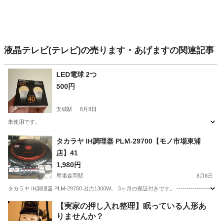
液晶テレビ(テレビ)の売ります・あげますの関連記事
LED電球 2つ
500円
安城駅
8月8日
未使用です。
愛知
安城市
安城駅
その他
LED電球
タカラヤ IH調理器 PLM-29700【モノ市場東浦
店】41
1,980円
尾張森岡駅
8月8日
タカラヤ IH調理器 PLM-29700 出力1300W。 3ヶ月の保証付きです。 ------------------------------
愛知
知多郡
尾張森岡駅
キッチン家電
ドミー
【実家の押し入れ整理】眠っている人形あ
りませんか？