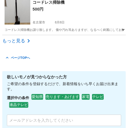
愛知
高浜市
高浜港駅
カメラ
ルーム
コードレス掃除機
500円
名古屋市
8月8日
コードレス掃除機お譲り致します。 傷や汚れ等ありますが、なるべく綺麗にしてお渡し致し
愛知
名古屋市
生活家電
もっと見る
ページTOPへ
欲しいモノが見つからなかった方
ご希望の条件を登録するだけで、新着情報をいち早くお届け出来ま
す。
愛知県
売ります・あげます
家電
テレビ
選択中の条件
液晶テレビ