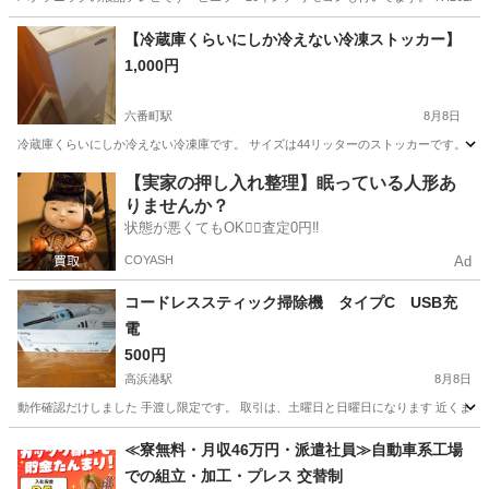
愛知
名古屋市
六番町駅
テレビ
【冷蔵庫くらいにしか冷えない冷凍ストッカー】
1,000円
六番町駅
8月8日
冷蔵庫くらいにしか冷えない冷凍庫です。 サイズは44リッターのストッカーです。 
愛知
名古屋市
六番町駅
キッチン家電
【実家の押し入れ整理】眠っている人形あ
りませんか？
状態が悪くてもOK🙆‍♀️査定0円‼️
COYASH
Ad
コードレススティック掃除機 タイプC USB充
電
500円
高浜港駅
8月8日
動作確認だけしました 手渡し限定です。 取引は、土曜日と日曜日になります 近くま
愛知
高浜市
高浜港駅
生活家電
≪寮無料・月収46万円・派遣社員≫自動車系工場
での組立・加工・プレス 交替制