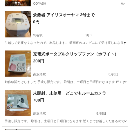
COYASH
Ad
炊飯器 アイリスオーヤマ 3号まで
0円
刈谷駅
8月8日
引越しで必要なくなったので、出品します。 碧南市のコンビニにて受け渡しになりま
愛知
刈谷市
刈谷駅
キッチン家電
充電式ポータブルクリップファン（ホワイト）
200円
高浜港駅
8月8日
動作確認だけしました 手渡し限定です。 取引は、土曜日と日曜日になります 近くま
愛知
高浜市
高浜港駅
季節、空調家電
未開封、未使用 どこでもルームカメラ
700円
高浜港駅
8月8日
手渡し限定です。 取引は、土曜日と日曜日になります 近くまでお越しくださるので