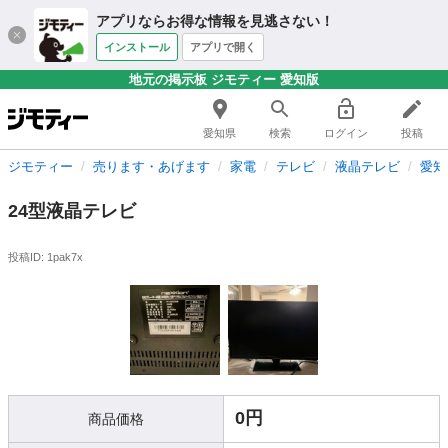
アプリならお得な情報を見逃さない！
インストール
アプリで開く
地元の掲示板 ジモティー 愛知版
愛知県
検索
ログイン
投稿
ジモティー
売ります・あげます
家電
テレビ
液晶テレビ
愛知
24型液晶テレビ
投稿ID: 1pak7x
0円
商品価格