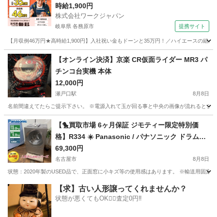
時給1,900円
株式会社ワークジャパン
岐阜県 各務原市
提携サイト
【月収例46万円★高時給1,900円】入社祝い金もドーンと35万円！／ハイエースの組
岐阜
各務原市
その他
【オンライン決済】京楽 CR仮面ライダー MR3 パ
チンコ台実機 本体
12,000円
瀬戸口駅
8月8日
名前間違えてたらご提示下さい。 ※電源入れて玉が回る事と中央の画像が流れるとこ確
愛知
瀬戸市
瀬戸口駅
その他
【🐤買取市場 6ヶ月保証 ジモティー限定特別価
格】R334 ☀️ Panasonic / パナソニック ドラム式
洗濯乾燥機 Cuble(キューブル) NA-VG2500L [洗
69,300円
濯10.0kg /乾燥5.0kg /左開き /ヒーター乾燥(排気
名古屋市
8月8日
タイプ)] ⭐ 動作確認済 ⭐ クリーニング済
状態：2020年製のUSED品で、正面窓に小キズ等の使用感はあります。 ※輸送用固定ボルト欠品
愛知
名古屋市
生活家電
Cuble
【求】古い人形譲ってくれませんか？
状態が悪くてもOK🙆‍♀️査定0円‼️