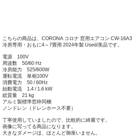
こちらの商品は、CORONA コロナ 窓用エアコン CW-16A3 
冷房専用・おもに4～7畳用 2024年製 Used/美品です。

電源　100V

周波数　50/60 Hz

冷房能力　525/600W

運転電流　単相100V

消費電力　50 / 60Hz

始動電流　1.4 / 1.6 kW

総質量　21 kg

アルミ製標準窓枠同梱

ノンドレン（ドレンホース不要）

丁寧使用していましたので、比較的に綺麗です。

画像に写ってる商品になります。

大きなダメージほ、ほとんど御座いません。
