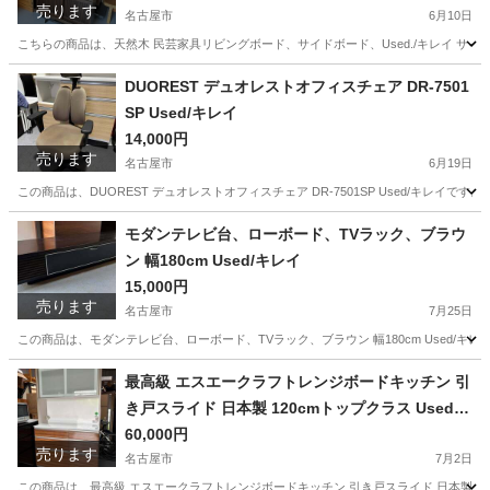
売ります
名古屋市
6月10日
こちらの商品は、天然木 民芸家具リビングボード、サイドボード、Used./キレイ サイズ： 横
愛知
名古屋市
収納家具
民芸
DUOREST デュオレストオフィスチェア DR-7501
SP Used/キレイ
14,000円
売ります
名古屋市
6月19日
この商品は、DUOREST デュオレストオフィスチェア DR-7501SP Used/キレイです。 サイ
愛知
名古屋市
椅子
DUOREST
モダンテレビ台、ローボード、TVラック、ブラウ
ン 幅180cm Used/キレイ
15,000円
売ります
名古屋市
7月25日
この商品は、モダンテレビ台、ローボード、TVラック、ブラウン 幅180cm Used/キレイ
愛知
名古屋市
収納家具
ローボード
最高級 エスエークラフトレンジボードキッチン 引
き戸スライド 日本製 120cmトップクラス Used/
キレイ
60,000円
売ります
名古屋市
7月2日
この商品は、最高級 エスエークラフトレンジボードキッチン 引き戸スライド 日本製 トップクラス