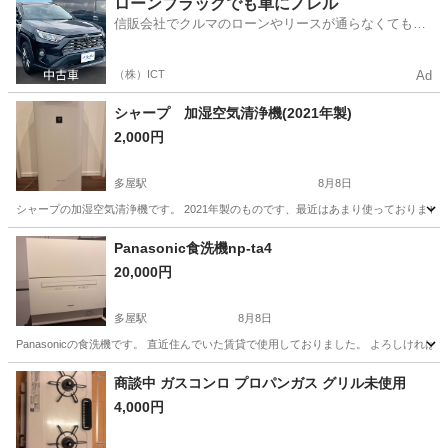
ローンブラックでも車にノレル
信販会社でクルマのローンやリースが通らなくてもク
ルマをご利用いただけるサービスがあります！
（株）ICT
Ad
シャープ 加湿空気清浄機(2021年製)
2,000円
多屋駅
8月8日
シャープの加湿空気清浄機です。 2021年製のものです、最近はあまり使っておりませ
愛知
常滑市
多屋駅
季節、空調家電
Panasonic食洗機np-ta4
20,000円
多屋駅
8月8日
Panasonicの食洗機です。 直近住んでいた賃貸で使用しておりました。 よろしければ
愛知
常滑市
多屋駅
キッチン家電
商談中 ガスコンロ プロパンガス グリル未使用
4,000円