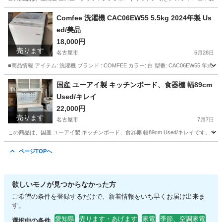
愛知
名古屋市
収納家具
Comfee 洗濯機 CAC06EW55 5.5kg 2024年製 Us
ed/美品
18,000円
売ります
名古屋市
6月28日
■商品情報 アイテム: 洗濯機 ブランド : COMFEE カラー: 白 型番: CAC06EW55 年式：20
愛知
名古屋市
生活家電
Comfee
国産 ユーアイ製 キッチンボード、食器棚 幅89cm
Used/キレイ
22,000円
売ります
名古屋市
7月7日
この商品は、国産 ユーアイ製 キッチンボード、食器棚 幅89cm Used/キレイです。 サイズ：
愛知
名古屋市
収納家具
ユーアイ
ページTOPへ
欲しいモノが見つからなかった方
ご希望の条件を登録するだけで、新着情報をいち早くお届け出来ま
す。
愛知県
売ります・あげます
家電
季節、空調家電
選択中の条件