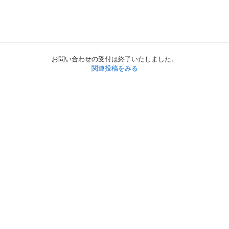
お問い合わせの受付は終了いたしました。
関連投稿をみる
初めての方へ
利用規約
プライバシーポリシー
プライバシー・ステートメント
健全化に資する運用方針
お問い合わせ
運営会社
サイトマップ
ご利用ガイド
フリーワードで探す
PC版で表示
都道府県選択