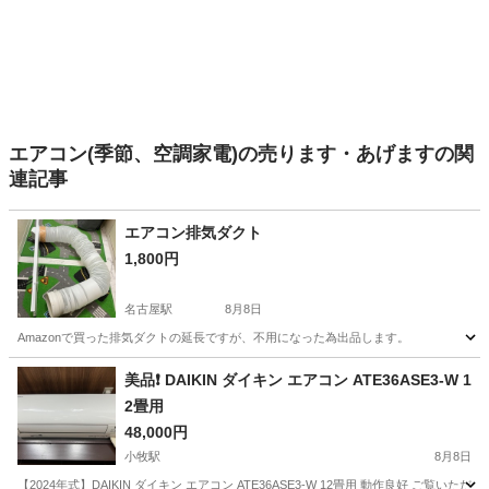
エアコン(季節、空調家電)の売ります・あげますの関
連記事
エアコン排気ダクト
1,800円
名古屋駅
8月8日
Amazonで買った排気ダクトの延長ですが、不用になった為出品します。
愛知
名古屋市
名古屋駅
季節、空調家電
美品❗️ DAIKIN ダイキン エアコン ATE36ASE3-W 1
2畳用
48,000円
小牧駅
8月8日
【2024年式】DAIKIN ダイキン エアコン ATE36ASE3-W 12畳用 動作良好 ご