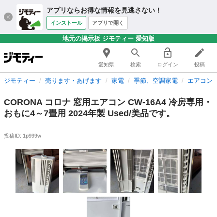
アプリならお得な情報を見逃さない！
インストール
アプリで開く
地元の掲示板 ジモティー 愛知版
愛知県
検索
ログイン
投稿
ジモティー
売ります・あげます
家電
季節、空調家電
エアコン
CORONA コロナ 窓用エアコン CW-16A4 冷房専用・
おもに4～7畳用 2024年製 Used/美品です。
投稿ID: 1p999w