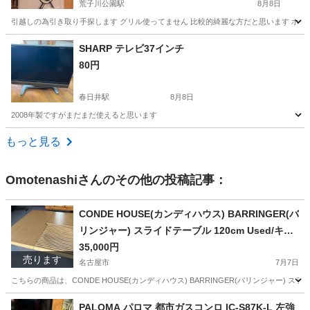
荒子川公園駅
8月8日
引越しの為引き取り手探します グリル使ってません 比較的綺麗な方だと思います ホ
愛知
名古屋市
荒子川公園駅
キッチン家電
プロパンガス
SHARP テレビ37インチ
80円
春日井駅
8月8日
2008年製ですがまだまだ使えると思います
愛知
名古屋市
春日井駅
テレビ
もっと見る
Omotenashi
さんのその他の投稿記事：
CONDE HOUSE(カンディハウス) BARRINGER(バ
リンジャー) スライドテーブル 120cm Used/キレ
イ
35,000円
売ります
名古屋市
7月7日
こちらの商品は、CONDE HOUSE(カンディハウス) BARRINGER(バリンジャー) 
愛知
名古屋市
テーブル
カンディ
PALOMA パロマ 都市ガスコンロ IC-S87K-L 左強