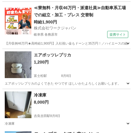
愛知
名古屋市
中島駅
キッチン家電
≪寮無料・月収46万円・派遣社員≫自動車系工場
での組立・加工・プレス 交替制
時給1,900円
株式会社ワークジャパン
岐阜県 各務原市
提携サイト
【月収例46万円★高時給1,900円】入社祝い金もドーンと35万円！／ハイエースの組
岐阜
各務原市
その他
エアポッツレプリカ
1,200円
富士松駅
8月8日
エアポッツレプリカのよくできた やつです ほしいかたよろしくお願いします。
愛知
刈谷市
富士松駅
オーディオ
冷凍庫
8,000円
吉良吉田駅
8月8日
冷凍庫
愛知
西尾市
吉良吉田駅
家電