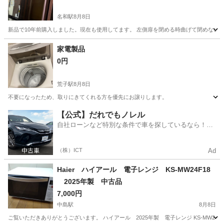
名和駅
8月8日
新品で10年前購入しました。現在も使用してます。 左側扉を閉める時曲げて閉めないと
愛知
東海市
名和駅
キッチン家電
トラック
家電製品
0円
荒子駅
8月8日
不要になったため、取りにきてくれる方を優先にお譲りします。
愛知
名古屋市
荒子駅
家電
【公式】だれでもノレル
自社ローンなど特別な条件で車を探しているなら！金
利0%で車をご提供、ノレル独自与信システム。
（株）ICT
Ad
Haier ハイアール 電子レンジ KS-MW24F18
2025年製 中古品
7,000円
中島駅
8月8日
ご覧いただきありがとうございます。 ハイアール 2025年製 電子レンジ KS-MW24