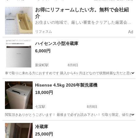
愛知
小牧市
小牧駅
季節、空調家電
お得にリフォームしたい方。無料で会社紹
介
お住まいの地域で、厳しい審査をクリアした厳選会社
を知ってる？
リフォスム
Ad
ハイセンス小型冷蔵庫
6,000円
新栄町駅
8月8日
車で取りに来れる方におすすめです 購入から4ヶ月ほどなので状態綺麗な方だと思いま
愛知
名古屋市
新栄町駅
キッチン家電
ハイセンス
Hisense 4.5kg 2026年製洗濯機
18,000円
七宝駅
8月8日
閲覧頂きありがとうございます！ 最後まで必ずお読み下さい！ 引取り限定、値引き不可となります。
愛知
あま市
七宝駅
生活家電
Hisense
冷蔵庫
25,000円