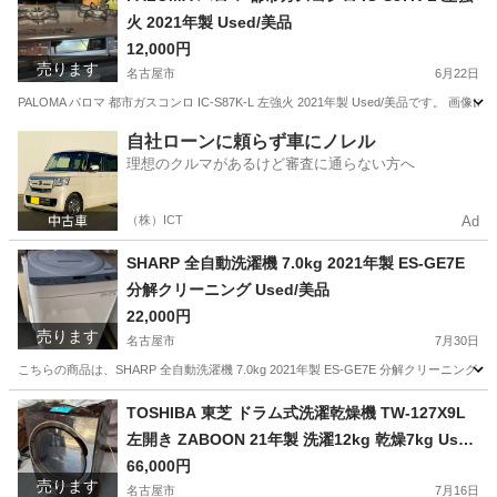
火 2021年製 Used/美品
12,000円
売ります
名古屋市
6月22日
PALOMA パロマ 都市ガスコンロ IC-S87K-L 左強火 2021年製 Used/美品で
愛知
名古屋市
キッチン家電
パロマ
自社ローンに頼らず車にノレル
理想のクルマがあるけど審査に通らない方へ
（株）ICT
Ad
SHARP 全自動洗濯機 7.0kg 2021年製 ES-GE7E
分解クリーニング Used/美品
22,000円
売ります
名古屋市
7月30日
こちらの商品は、SHARP 全自動洗濯機 7.0kg 2021年製 ES-GE7E 分解クリー
愛知
名古屋市
生活家電
SHARP
TOSHIBA 東芝 ドラム式洗濯乾燥機 TW-127X9L
左開き ZABOON 21年製 洗濯12kg 乾燥7kg Use
d/キレイ
66,000円
売ります
名古屋市
7月16日