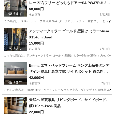
レー 左右フリー どっちもドア 一SJ-PW37P-H 20
24年製 Used/美品
58,000円
売ります
名古屋市
7月17日
この商品は、SHARP シャープ 冷蔵庫 374L ダークアッシュグレー 左右フリー どっちもドア 一SJ
愛知
名古屋市
キッチン家電
シャープ
アンティークミラー ゴールド 壁掛け ミラー54cm
X154cm Used
15,000円
売ります
名古屋市
7月14日
こちらの商品は、アンティークミラー ゴールド 壁掛け ミラー54cmX154cm Use
愛知
名古屋市
ミラー/鏡
ミラー
Emma エマ・ベッドフレーム キング上品モダンデ
ザイン 簡単組み立て式 サイドポケット 通気性 ど
んなマットレスにも対応 頑丈構造 寝室用クラシッ
42,000円
売ります
クベッド 展示品
名古屋市
7月8日
こちらの商品は、Emma エマ・ベッドフレーム キング上品モダンデザイン 簡単組み立て式 
愛知
名古屋市
ベッド
Emma
天然木 民芸家具 リビングボード、サイドボード、
幅110cmUsed/美品
22,000円