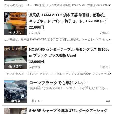
こちらの商品は、TOSHIBA 東芝 ドラム式洗濯乾燥機 TW-127X9L 左開き ZABOON 
愛知
名古屋市
生活家電
最高級 HAMAMOTO 浜本工芸 学習机、勉強机、
キャビネットワゴン、椅子セット、Used/キレイ
22,000円
売ります
名古屋市
7月30日
この商品は、最高級 HAMAMOTO 浜本工芸 学習机、勉強机、キャビネットワゴン、椅子セット
愛知
名古屋市
テーブル
工芸
HOBANG センターテーブル モダングラス 幅105c
m ブラック ガラス棚板 Used
12,000円
売ります
名古屋市
6月19日
こちらの商品は、HOBANG センターテーブル モダングラス 幅105cm ブラック ガラス棚板 
愛知
名古屋市
テーブル
グラス
ローンブラックでも車にノレル
信販会社でクルマのローンやリースが通らなくてもク
ルマをご利用いただけるサービスがあります！
（株）ICT
Ad
SHARP シャープ 冷蔵庫 374L ダークアッシュグ