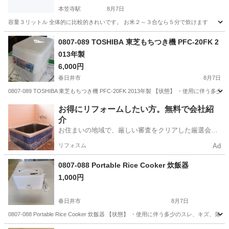
本笠寺駅
8月7日
容量３リットル 全体的に比較的きれいです。 お米２～３合なら５分で炊けます
愛知
名古屋市
本笠寺駅
キッチン家電
圧力鍋
0807-089 TOSHIBA 東芝もちつき機 PFC-20FK 2
013年製
6,000円
春日井市
8月7日
0807-089 TOSHIBA 東芝もちつき機 PFC-20FK 2013年製 【状態】 ・使
愛知
春日井市
キッチン家電
もちつき
お得にリフォームしたい方。無料で会社紹
介
お住まいの地域で、厳しい審査をクリアした厳選会社
を知ってる？
リフォスム
Ad
0807-088 Portable Rice Cooker 炊飯器
1,000円
春日井市
8月7日
0807-088 Portable Rice Cooker 炊飯器 【状態】 ・使用に伴う多少の