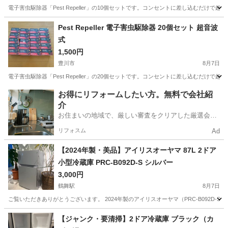
電子害虫駆除器「Pest Repeller」の10個セットです。コンセントに差し込むだ
愛知
豊川市
生活家電
Pest Repeller 電子害虫駆除器 20個セット 超音波
式
1,500円
豊川市
8月7日
電子害虫駆除器「Pest Repeller」の20個セットです。コンセントに差し込むだ
愛知
豊川市
季節、空調家電
セット
お得にリフォームしたい方。無料で会社紹
介
お住まいの地域で、厳しい審査をクリアした厳選会社
を知ってる？
リフォスム
Ad
【2024年製・美品】アイリスオーヤマ 87L 2ドア
小型冷蔵庫 PRC-B092D-S シルバー
3,000円
鶴舞駅
8月7日
ご覧いただきありがとうございます。 2024年製のアイリスオーヤマ（PRC-B092D-
愛知
名古屋市
鶴舞駅
生活家電
【ジャンク・要清掃】2ドア冷蔵庫 ブラック（カ