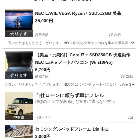
NEC LAVIE VEGA Ryzen7 SSD512GB 美品
35,000円
売ります
高蔵寺駅
7月24日
ご覧いただきありがとうございます。 NECの技術とデザインの粋を集めた最高峰プレミアムモデ
愛知
名古屋市
高蔵寺駅
ノートパソコン
【美品・元箱付】Core i7 + SSD250GB 快適動作
NEC LaVie ノートパソコン (Win10Pro)
6,700円
売ります
高蔵寺駅
7月28日
ご覧いただきありがとうございます。 NEC製 13.3インチ ノートパソコン「LaVie G
愛知
名古屋市
高蔵寺駅
ノートパソコン
自社ローンに頼らず車にノレル
理想のクルマがあるけど審査に通らない方へ
（株）ICT
Ad
セミシングルベッドフレーム 1台 中古
2,000円