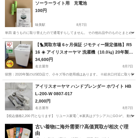
愛知
春日井市
キッチン家電
Cooker
ソーラーライト用 充電池
100円
味美駅
8月7日
単四 違うものに取り替えたので通電すらしてません。 その他出品中のものとまとめて
愛知
春日井市
味美駅
生活家電
【🐤買取市場 6ヶ月保証 ジモティー限定価格】R5
16 ☀️ アイリスオーヤマ 洗濯機（10.0㎏) 20年製 I
AW-T1001 ⭐ 動作確認済 ⭐ クリーニング済
34,600円
名古屋市
8月7日
状態：2020年製のUSED品で、小キズ等の使用感はあります。 ※給水口付近に取り切れない
愛知
名古屋市
生活家電
アイリスオーヤマ
アイリスオーヤマ ハンドブレンダー ホワイト HB
L-200-W 0807-017
2,000円
名古屋市
8月7日
【税込価格2,200 円となります】 リユース家電- ̗̀ 𖤐家具はグラシアスにGO✰*。
愛知
名古屋市
キッチン家電
古い着物に海外需要!?高価買取が相次ぐ理
由