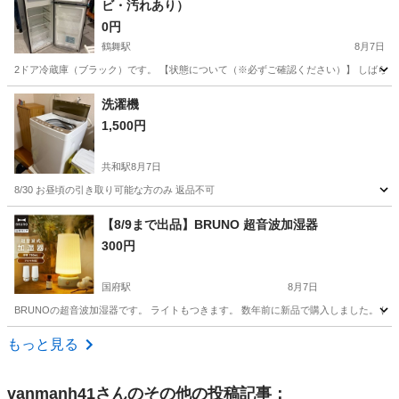
ビ・汚れあり）
0円
鶴舞駅
8月7日
2ドア冷蔵庫（ブラック）です。 【状態について（※必ずご確認ください）】 しばらく
愛知
名古屋市
鶴舞駅
生活家電
ドア
洗濯機
1,500円
共和駅
8月7日
8/30 お昼頃の引き取り可能な方のみ 返品不可
愛知
大府市
共和駅
生活家電
【8/9まで出品】BRUNO 超音波加湿器
300円
国府駅
8月7日
BRUNOの超音波加湿器です。 ライトもつきます。 数年前に新品で購入しました。 
愛知
豊川市
国府駅
季節、空調家電
もっと見る
vanmanh41
さんのその他の投稿記事：