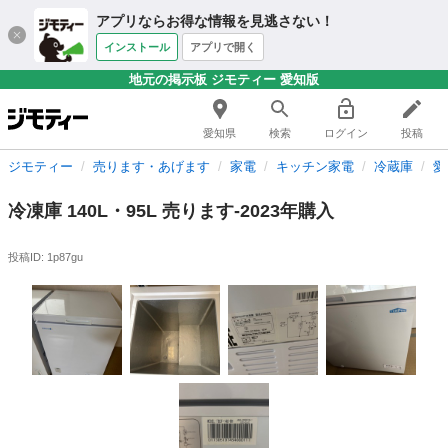
アプリならお得な情報を見逃さない！
インストール
アプリで開く
地元の掲示板 ジモティー 愛知版
愛知県
検索
ログイン
投稿
ジモティー
売ります・あげます
家電
キッチン家電
冷蔵庫
愛
冷凍庫 140L・95L 売ります-2023年購入
投稿ID: 1p87gu