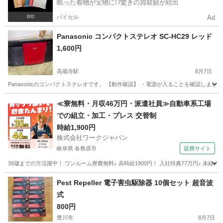
眠った着物が宝物に!?驚きの買取額が続出
バイセル
Ad
Panasonic コンパクトステレオ SC-HC29 レッド
1,600円
高蔵寺駅
8月7日
Panasonicのコンパクトステレオです。 【動作確認】 ・電源が入ることを確認しました
愛知
春日井市
高蔵寺駅
家電
≪寮無料・月収46万円・派遣社員≫自動車系工場
での組立・加工・プレス 交替制
時給1,900円
株式会社ワークジャパン
岐阜県 各務原市
提携サイト
39歳までの方活躍中！ ワンルーム寮費無料♪ 高時給1900円！ 入社特典77万円♪ 未
岐阜
各務原市
その他
Pest Repeller 電子害虫駆除器 10個セット 超音波
式
800円
豊川市
8月7日