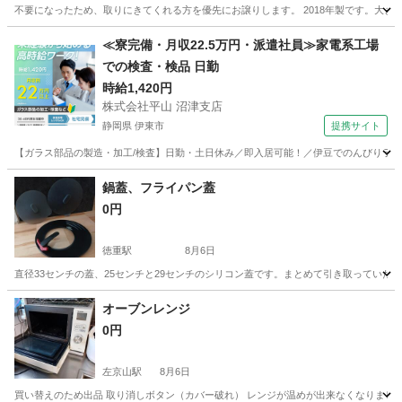
不要になったため、取りにきてくれる方を優先にお譲りします。 2018年製です。大きさ
愛知
津島市
津島駅
季節、空調家電
≪寮完備・月収22.5万円・派遣社員≫家電系工場
での検査・検品 日勤
時給1,420円
株式会社平山 沼津支店
静岡県 伊東市
提携サイト
【ガラス部品の製造・加工/検査】日勤・土日休み／即入居可能！／伊豆でのんびりライフ♪
静岡
伊東市
その他
鍋蓋、フライパン蓋
0円
徳重駅
8月6日
直径33センチの蓋、25センチと29センチのシリコン蓋です。まとめて引き取っていた
愛知
名古屋市
徳重駅
キッチン家電
オーブンレンジ
0円
左京山駅
8月6日
買い替えのため出品 取り消しボタン（カバー破れ） レンジが温めが出来なくなりました