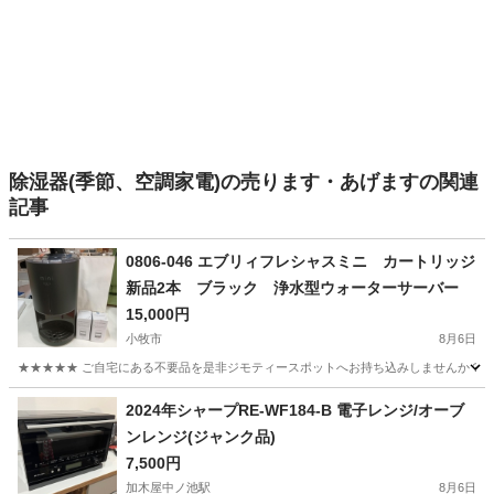
除湿器(季節、空調家電)の売ります・あげますの関連
記事
0806-046 エブリィフレシャスミニ カートリッジ
新品2本 ブラック 浄水型ウォーターサーバー
15,000円
小牧市
8月6日
★★★★★ ご自宅にある不要品を是非ジモティースポットへお持ち込みしませんか？ 家
愛知
小牧市
キッチン家電
ウォーターサーバー
2024年シャープRE-WF184-B 電子レンジ/オーブ
ンレンジ(ジャンク品)
7,500円
加木屋中ノ池駅
8月6日