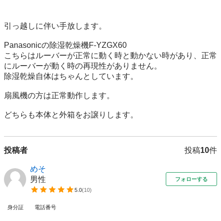
引っ越しに伴い手放します。

Panasonicの除湿乾燥機F-YZGX60

こちらはルーバーが正常に動く時と動かない時があり、正常
にルーバーが動く時の再現性がありません。

除湿乾燥自体はちゃんとしています。

扇風機の方は正常動作します。

どちらも本体と外箱をお譲りします。
投稿者
投稿
10
件
めそ
男性
フォローする
5.0
(
10
)
身分証
電話番号