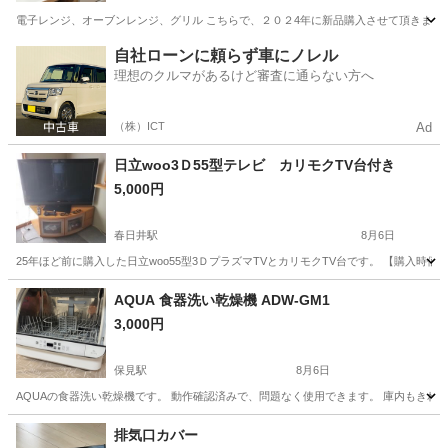
電子レンジ、オーブンレンジ、グリル こちらで、２０２4年に新品購入させて頂きまし
愛知
東海市
加木屋中ノ池駅
キッチン家電
自社ローンに頼らず車にノレル
理想のクルマがあるけど審査に通らない方へ
（株）ICT
Ad
日立woo3Ｄ55型テレビ カリモクTV台付き
5,000円
春日井駅
8月6日
25年ほど前に購入した日立woo55型3ＤプラズマTVとカリモクTV台です。 【購入時価
愛知
名古屋市
春日井駅
テレビ
AQUA 食器洗い乾燥機 ADW-GM1
3,000円
保見駅
8月6日
AQUAの食器洗い乾燥機です。 動作確認済みで、問題なく使用できます。 庫内もきれ
愛知
豊田市
保見駅
キッチン家電
ADW
排気口カバー