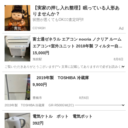
愛知
名古屋市
左京山駅
キッチン家電
【実家の押し入れ整理】眠っている人形あ
りませんか？
状態が悪くてもOK🙆‍♀️査定0円‼️
COYASH
Ad
富士通ゼネラル エアコン nocria ノクリア ルーム
エアコン+室外ユニット 2018年製 フィルター自動
お掃除 15000円
15,000円
旭前駅
8月6日
ご覧いただきありがとうございます(^^♪ 文章に記載してありますので必ずお読みくださ
愛知
尾張旭市
旭前駅
季節、空調家電
2019年製 TOSHIBA 冷蔵庫
9,900円
豊橋市
8月6日
2019年製 TOSHIBA 冷蔵庫 GR-R500GW(ZC) ━━━━━━━━━━━━━━━
愛知
豊橋市
キッチン家電
場所
電気ケトル ポット 電気ポット
392円