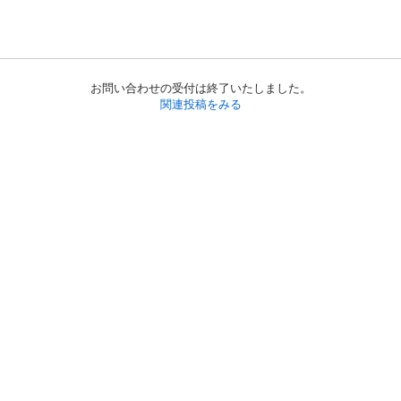
お問い合わせの受付は終了いたしました。
関連投稿をみる
初めての方へ
利用規約
プライバシーポリシー
プライバシー・ステートメント
健全化に資する運用方針
お問い合わせ
運営会社
サイトマップ
ご利用ガイド
フリーワードで探す
PC版で表示
都道府県選択
特定商取引法の表示
利用者情報の外部送信について