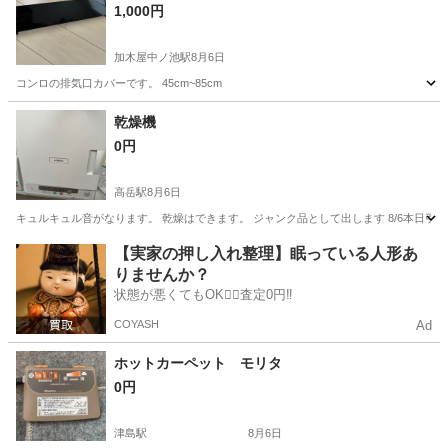
1,000円
加木屋中ノ池駅
8月6日
コンロの排気口カバーです。 45cm~85cm
愛知
東海市
加木屋中ノ池駅
キッチン家電
乾燥機
0円
高岳駅
8月6日
キュルキュル音がなります。 乾燥はできます。 ジャンク品として出します 8/6本日引
愛知
名古屋市
高岳駅
生活家電
【実家の押し入れ整理】眠っている人形あ
りませんか？
状態が悪くてもOK🙆‍♀️査定0円‼️
COYASH
Ad
ホットカーペット モリタ
0円
津島駅
8月6日