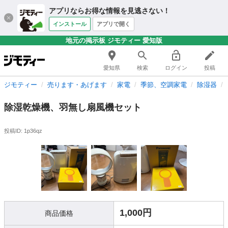
アプリならお得な情報を見逃さない！
インストール
アプリで開く
地元の掲示板 ジモティー 愛知版
愛知県
検索
ログイン
投稿
ジモティー
売ります・あげます
家電
季節、空調家電
除湿器
除湿乾燥機、羽無し扇風機セット
投稿ID: 1p36qz
1,000円
商品価格