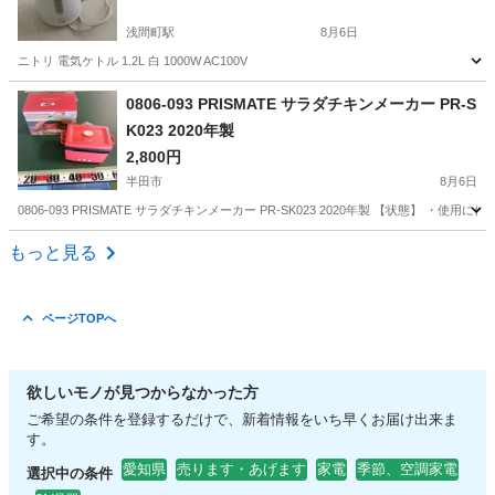
浅間町駅
8月6日
ニトリ 電気ケトル 1.2L 白 1000W AC100V
愛知
名古屋市
浅間町駅
キッチン家電
0806-093 PRISMATE サラダチキンメーカー PR-S
K023 2020年製
2,800円
半田市
8月6日
0806-093 PRISMATE サラダチキンメーカー PR-SK023 2020年製 【状態
愛知
半田市
キッチン家電
サラダチキン
もっと見る
ページTOPへ
欲しいモノが見つからなかった方
ご希望の条件を登録するだけで、新着情報をいち早くお届け出来ま
す。
愛知県
売ります・あげます
家電
季節、空調家電
選択中の条件