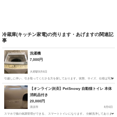
冷蔵庫(キッチン家電)の売ります・あげますの関連記
事
洗濯機
7,000円
大府駅
8月6日
引越しに伴い、引き取ってくださる方を探しております。状態、サイズ、仕様は写真を
愛知
大府市
大府駅
生活家電
【オンライン決済】PetSnowy 自動猫トイレ 本体
消耗品付き
20,000円
清須市
8月6日
スマホで猫の体調管理ができる、 スマートトイレになります。 分解洗浄してありますが、