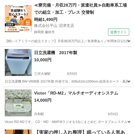
愛知
大府市
共和駅
家電
≪寮完備・月収28万円・派遣社員≫自動車系工場
での組立・加工・プレス 交替制
時給1,490円
株式会社平山 沼津支店
静岡県 藤枝市
提携サイト
【軽いドアミラーの組立スタッフ】月収例28万円以上／単身寮あり／年間休日121日／
静岡
藤枝市
その他
日立洗濯機 2017年製
10,000円
三河大塚駅
8月6日
日立洗濯機 BW-V80B形 2017年製 外形寸法：608x610x1000mm 給排水ホ
愛知
蒲郡市
三河大塚駅
生活家電
x61
Victor「RD-M2」マルチオーディオシステム
14,000円
共和駅
8月6日
Victor RD-M2です。 CD・MD・AM/FMラジオを1台にまとめた ポータブルシステ
愛知
大府市
共和駅
家電
【実家の押し入れ整理】眠っている人形あ