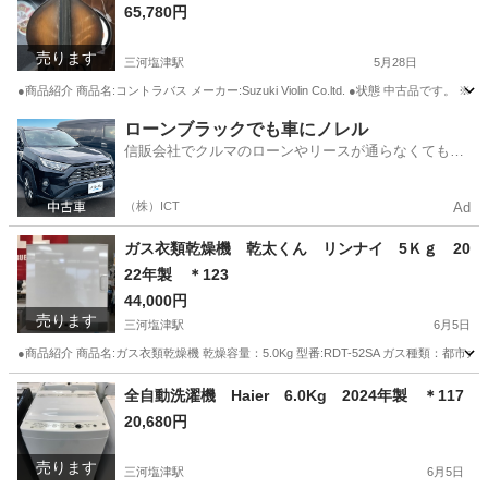
65,780円
売ります
三河塩津駅
5月28日
●商品紹介 商品名:コントラバス メーカー:Suzuki Violin Co.ltd. ●状態 
愛知
蒲郡市
三河塩津駅
弦楽器、ギター
ltd
ローンブラックでも車にノレル
信販会社でクルマのローンやリースが通らなくてもク
ルマをご利用いただけるサービスがあります！
（株）ICT
Ad
ガス衣類乾燥機 乾太くん リンナイ 5Ｋｇ 20
22年製 ＊123
44,000円
売ります
三河塩津駅
6月5日
●商品紹介 商品名:ガス衣類乾燥機 乾燥容量：5.0Kg 型番:RDT-52SA ガス種類：都市ガ
愛知
蒲郡市
三河塩津駅
生活家電
全自動洗濯機 Haier 6.0Kg 2024年製 ＊117
20,680円
売ります
三河塩津駅
6月5日