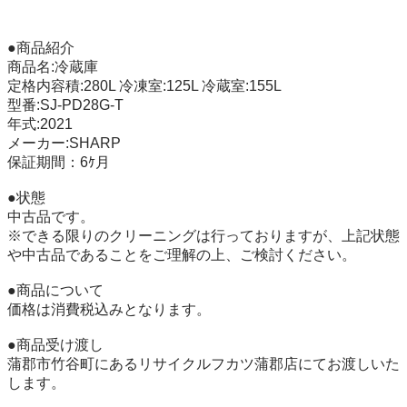
●商品紹介

商品名:冷蔵庫

定格内容積:280L 冷凍室:125L 冷蔵室:155L

型番:SJ-PD28G-T

年式:2021

メーカー:SHARP

保証期間：6ｹ月

●状態 

中古品です。 

※できる限りのクリーニングは行っておりますが、上記状態
や中古品であることをご理解の上、ご検討ください。 

●商品について 

価格は消費税込みとなります。 

●商品受け渡し 

蒲郡市竹谷町にあるリサイクルフカツ蒲郡店にてお渡しいた
します。 
