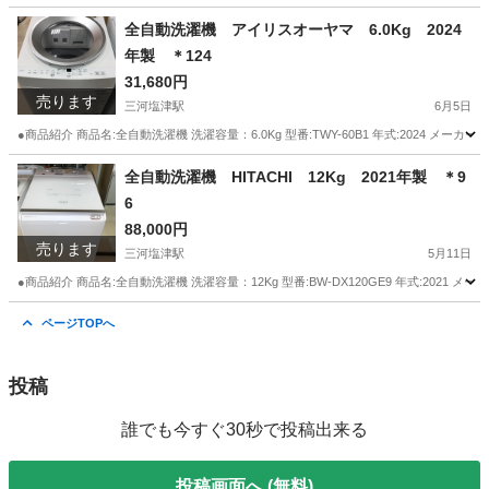
愛知
蒲郡市
三河塩津駅
生活家電
Hisense
全自動洗濯機 アイリスオーヤマ 6.0Kg 2024
年製 ＊124
31,680円
売ります
三河塩津駅
6月5日
●商品紹介 商品名:全自動洗濯機 洗濯容量：6.0Kg 型番:TWY-60B1 年式:2024 メ
愛知
蒲郡市
三河塩津駅
生活家電
アイリスオーヤマ
全自動洗濯機 HITACHI 12Kg 2021年製 ＊9
6
88,000円
売ります
三河塩津駅
5月11日
●商品紹介 商品名:全自動洗濯機 洗濯容量：12Kg 型番:BW-DX120GE9 年式:2021 メ
愛知
蒲郡市
三河塩津駅
生活家電
12K
ページTOPへ
投稿
誰でも今すぐ30秒で投稿出来る
投稿画面へ (無料)