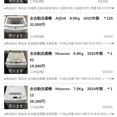
売ります
三河塩津駅
5月25日
●商品紹介 商品名:冷蔵庫 定格内容積:365L 冷凍室:68L 冷蔵室:297L 型番:NR-C373C 年式
愛知
蒲郡市
三河塩津駅
キッチン家電
Panasonic
全自動洗濯機 AQUA 8.0Kg 2022年製 ＊125
33,000円
売ります
三河塩津駅
6月5日
●商品紹介 商品名:全自動洗濯機 洗濯容量：8.0Kg 型番:AQW-V8N 年式:2022 メー
愛知
蒲郡市
三河塩津駅
生活家電
AQUA
全自動洗濯機 Hisense 6.0Kg 2022年製 ＊1
02
19,580円
売ります
三河塩津駅
5月25日
●商品紹介 商品名:全自動洗濯機 洗濯容量：6.0Kg 型番:HW-T60H 年式:2022 メーカー
愛知
蒲郡市
三河塩津駅
生活家電
Hisense
全自動洗濯機 Hisense 7.0Kg 2024年製 ＊1
12
26,180円
売ります
三河塩津駅
5月26日
●商品紹介 商品名:全自動洗濯機 洗濯容量：7.0Kg 型番:ANG-WM-C70 年式:2024 メ