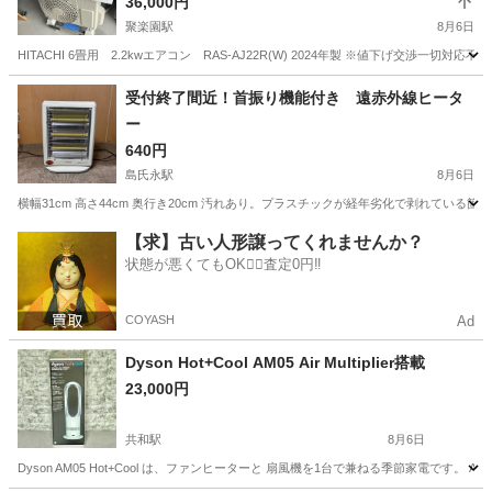
36,000円
聚楽園駅
8月6日
HITACHI 6畳用 2.2kwエアコン RAS-AJ22R(W) 2024年製 ※値下げ交
愛知
東海市
聚楽園駅
季節、空調家電
RAS
受付終了間近！首振り機能付き 遠赤外線ヒータ
ー
640円
島氏永駅
8月6日
横幅31cm 高さ44cm 奥行き20cm 汚れあり。プラスチックが経年劣化で剥れてい
愛知
一宮市
島氏永駅
季節、空調家電
プラスチック
【求】古い人形譲ってくれませんか？
状態が悪くてもOK🙆‍♀️査定0円‼️
COYASH
Ad
Dyson Hot+Cool AM05 Air Multiplier搭載
23,000円
共和駅
8月6日
Dyson AM05 Hot+Cool は、ファンヒーターと 扇風機を1台で兼ねる季節家電です。 A