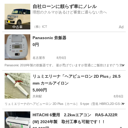
愛知
清須市
その他
自社ローンに頼らず車にノレル
理想のクルマがあるけど審査に通らない方へ
（株）ICT
Ad
Panasonic 炊飯器
0円
名古屋市
8月6日
Panasonic 2018年製の炊飯器です。 釜が禿げていますが普通にご飯炊けます(^ 
愛知
名古屋市
キッチン家電
Panasonic
リュミエリーナ「ヘアビューロン 2D Plus」26.5
mm カールアイロン
5,000円
共和駅
8月6日
リュミエリーナのヘアビューロン 2D Plus［カール］ S-type（型名 HBRCL2D-GS
愛知
大府市
共和駅
家電
HITACHI 6畳用 2.2kwエアコン RAS-AJ22R
(W) 2024年製 取付工事も可能です！！