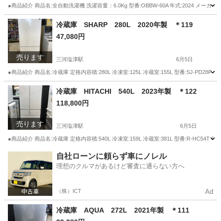
●商品紹介 商品名:全自動洗濯機 洗濯容量：6.0Kg 型番:OBBW-60A 年式:2024 メー
愛知
蒲郡市
三河塩津駅
生活家電
商品
冷蔵庫 SHARP 280L 2020年製 ＊119
47,080円
売ります
三河塩津駅
6月5日
●商品紹介 商品名:冷蔵庫 定格内容積:280L 冷凍室:125L 冷蔵室:155L 型番:SJ-PD28F 
愛知
蒲郡市
三河塩津駅
キッチン家電
SHARP
冷蔵庫 HITACHI 540L 2023年製 ＊122
118,800円
売ります
三河塩津駅
6月5日
●商品紹介 商品名:冷蔵庫 定格内容積:540L 冷凍室:159L 冷蔵室:381L 型番:R-HC54T 年
愛知
蒲郡市
三河塩津駅
キッチン家電
HITACHI
自社ローンに頼らず車にノレル
理想のクルマがあるけど審査に通らない方へ
（株）ICT
Ad
冷蔵庫 AQUA 272L 2021年製 ＊111