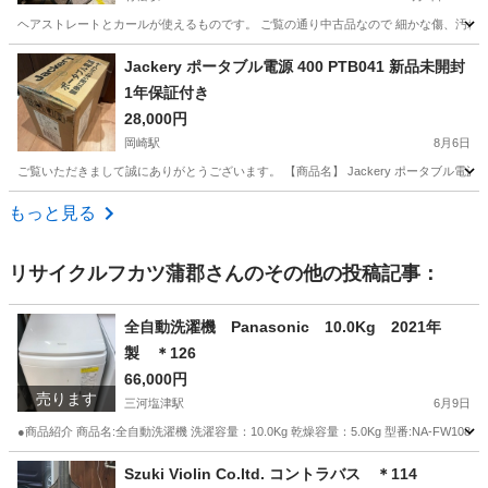
ヘアストレートとカールが使えるものです。 ご覧の通り中古品なので 細かな傷、汚れあ
愛知
名古屋市
有松駅
美容家電
Jackery ポータブル電源 400 PTB041 新品未開封
1年保証付き
28,000円
岡崎駅
8月6日
ご覧いただきまして誠にありがとうございます。 【商品名】 Jackery ポータブル電源 400 P
愛知
岡崎市
岡崎駅
生活家電
もっと見る
リサイクルフカツ蒲郡
さんのその他の投稿記事：
全自動洗濯機 Panasonic 10.0Kg 2021年
製 ＊126
66,000円
売ります
三河塩津駅
6月9日
●商品紹介 商品名:全自動洗濯機 洗濯容量：10.0Kg 乾燥容量：5.0Kg 型番:NA-FW108KS 年
愛知
蒲郡市
三河塩津駅
生活家電
Panasonic
Szuki Violin Co.ltd. コントラバス ＊114