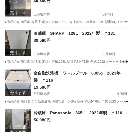
39,380円
売ります
三河塩津駅
5月25日
●商品紹介 商品名:冷蔵庫 定格内容積：272L 冷凍室:50L 冷蔵室:222L 型番:AQR-27H
愛知
蒲郡市
三河塩津駅
キッチン家電
AQUA
冷凍庫 SHARP 126L 2022年製 ＊131
30,580円
売ります
三河塩津駅
6月18日
●商品紹介 商品名:冷凍庫 定格内容積:126L 型番:FJ-HF13H 年式:2022 メーカー:
愛知
蒲郡市
三河塩津駅
キッチン家電
冷凍庫
全自動洗濯機 ワ－ルプール 6.0Kg 2023年
製 ＊116
19,580円
売ります
三河塩津駅
6月5日
●商品紹介 商品名:全自動洗濯機 洗濯容量：6.0Kg 型番:YWM-T60L 年式:2023 メ
愛知
蒲郡市
三河塩津駅
生活家電
ワールプール
冷蔵庫 Panasonic 365L 2022年製 ＊110
56,980円