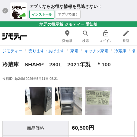
アプリならお得な情報を見逃さない！
インストール
アプリで開く
地元の掲示板 ジモティー 愛知版
愛知県
検索
ログイン
投稿
ジモティー
売ります・あげます
家電
キッチン家電
冷蔵庫
愛
冷蔵庫 SHARP 280L 2021年製 ＊100
投稿ID: 1p2r8d
2026年5月11日 05:21
60,500円
商品価格