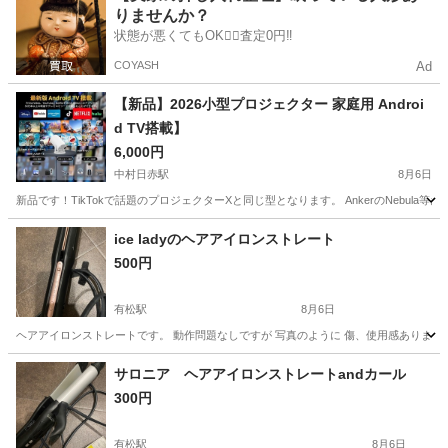
りませんか？
状態が悪くてもOK🙆‍♀️査定0円‼️
COYASH
Ad
【新品】2026小型プロジェクター 家庭用 Androi
d TV搭載】
6,000円
中村日赤駅
8月6日
新品です！TikTokで話題のプロジェクターXと同じ型となります。 AnkerのNebul
愛知
名古屋市
中村日赤駅
プロジェクター、ホームシアター
ice ladyのヘアアイロンストレート
500円
プロジェクター
有松駅
8月6日
ヘアアイロンストレートです。 動作問題なしですが 写真のように 傷、使用感あります
愛知
名古屋市
有松駅
美容家電
サロニア ヘアアイロンストレートandカール
300円
有松駅
8月6日