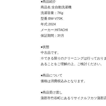
●商品紹介

商品名:全自動洗濯機

洗濯容量：7Kg

型番:BW-V70K

年式:2024

メーカー:HITACHI

保証期間：3ｹ月

●状態 

中古品です。 

※できる限りのクリーニングは行っており
あることをご理解の上、ご検討ください。 

●商品について 

価格は消費税込みとなります。 

●商品受け渡し 

蒲郡市竹谷町にあるリサイクルフカツ蒲郡店にて