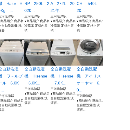
機 Haier 6.
RP 280L 2
A 272L 20
CHI 540L
0Kg ...
020...
21年...
20...
三河塩津駅
三河塩津駅
三河塩津駅
三河塩津駅
●商品紹介 商品名:
●商品紹介 商品名:
●商品紹介 商品名:
●商品紹介 商品名:
全自動洗濯機 洗
冷蔵庫 定格内容
冷蔵庫 定格内容
冷蔵庫 定格内容
濯容...
積:...
積：...
積:...
全自動洗濯
全自動洗濯
全自動洗濯
全自動洗濯
機 ワ－ルプ
機 Hisense
機 Hisense
機 アイリス
ール 6.0K
6.0K...
7.0K...
オーヤマ 6.
三河塩津駅
三河塩津駅
...
0...
●商品紹介 商品名:
●商品紹介 商品名:
三河塩津駅
三河塩津駅
全自動洗濯機 洗
全自動洗濯機 洗
●商品紹介 商品名:
●商品紹介 商品名:
濯容...
濯容...
全自動洗濯機 洗
全自動洗濯機 洗
濯容...
濯容...