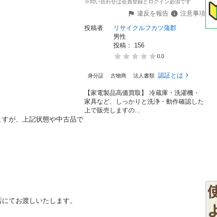
※問い合わせは会員登録とログイン必須です
違反を報告
注意事項
投稿者
リサイクルフカツ蒲郡
男性
投稿： 
156
0.0
認証とは
身分証
古物商
法人書類
【家電製品高価買取】 冷蔵庫・洗濯機・
家具など、しっかりと洗浄・動作確認した
上で販売しますの...
ますが、上記状態や中古品で
お渡しいたします。 
