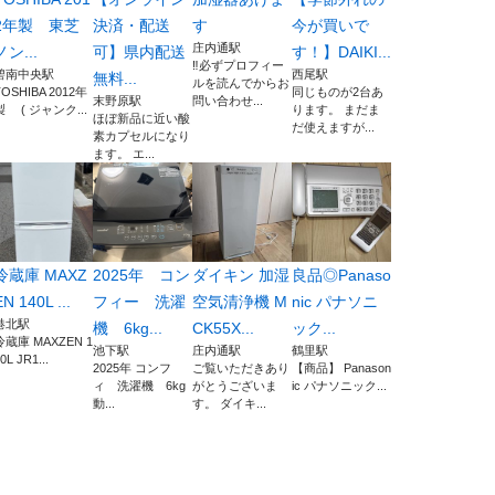
2年製 東芝
決済・配送
す
今が買いで
庄内通駅
ノン...
可】県内配送
す！】DAIKI...
‼️必ずプロフィー
碧南中央駅
西尾駅
無料...
ルを読んでからお
TOSHIBA 2012年
同じものが2台あ
末野原駅
問い合わせ...
製 ( ジャンク...
ります。 まだま
ほぼ新品に近い酸
だ使えますが...
素カプセルになり
ます。 エ...
冷蔵庫 MAXZ
2025年 コン
ダイキン 加湿
良品◎Panaso
EN 140L ...
フィー 洗濯
空気清浄機 M
nic パナソニ
港北駅
機 6kg...
CK55X...
ック...
冷蔵庫 MAXZEN 1
池下駅
庄内通駅
鶴里駅
0L JR1...
2025年 コンフ
ご覧いただきあり
【商品】 Panason
ィ 洗濯機 6kg
がとうございま
ic パナソニック...
動...
す。 ダイキ...