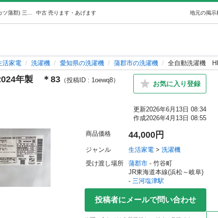
全自動洗濯機HITACHI7Kg2024年製＊83 (リサイクルフカツ蒲郡) 三河塩津の生活家電《洗濯機》の中古あげます・譲ります｜ジモティーで不用品の処分
中古
売ります・あげます
地元の掲示
生活家電
洗濯機
愛知県の洗濯機
蒲郡市の洗濯機
全自動洗濯機 HIT
024年製 ＊83
（投稿ID : 1oewq8）
お気に入り登録
更新
2026年6月13日 08:34
作成
2026年4月13日 08:55
商品価格
44,000円
ジャンル
生活家電
 > 
洗濯機
受け渡し場所
蒲郡市
 - 竹谷町
JR東海道本線(浜松～岐阜) 
- 
三河塩津駅
投稿者にメールで問い合わせ