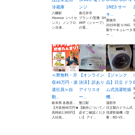
冷蔵庫
ンジ
1RE3 サー
八幡駅
春日井市
キ...
Hisense（ハイセ
ブランド/型番: SH
豊橋市
ンス） ノンフロ
ARP（シャープ）
2015年製 U‑ING
ン冷凍...
の電...
製サーキュレータ
ー ...
≪寮無料・月
【オンライン
【ジャンク
収46万円・派
決済】訳あり
品】日立 ドラ
遣社員≫自
アイリスオ
ム式洗濯乾燥
動...
ー...
機...
4
岐阜県 各務原...
蟹江駅
蒲郡市
【月収例46万円★
【動作について／
日立製のドラム式
高時給1,900円】
必ずご確認くださ
洗濯乾燥機（型
入社祝...
い】 アイ...
番：BD-V2...