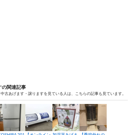
すの関連記事
.. 愛知 中古あげます・譲りますを見ている人は、こちらの記事も見ています。
TOSHIBA 201
【オンライン
加湿器あげま
【季節外れの