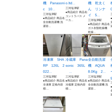
機 Panasoni
o.ltd...
機 乾太く
三河塩津駅
c 10...
ん リンナ
●商品紹介 商品名:
三河塩津駅
イ 5...
コントラバス メ
●商品紹介 商品名:
ーカ...
三河塩津駅
全自動洗濯機 洗
●商品紹介 商品名:
濯容...
ガス衣類乾燥機
乾燥...
冷凍庫 SHA
冷蔵庫 Pana
全自動洗濯
RP 126L 2
sonic 365L
機 AQUA
022...
...
8.0Kg 2...
三河塩津駅
三河塩津駅
三河塩津駅
g
●商品紹介 商品名:
●商品紹介 商品名:
●商品紹介 商品名:
冷凍庫 定格内容
冷蔵庫 定格内容
全自動洗濯機 洗
積:...
積:...
濯容...