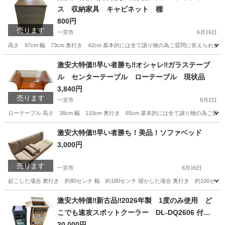
ス 収納家具 キャビネット 棚
800円
売ります
一宮市
6月16日
高さ 97cm 幅 73cm 奥行き 42cm 基本的には全て譲り物の為ご質問に答えら
愛知
一宮市
収納家具
プラスチック
激安大特価‼️早い者勝ち‼️オシャレ‼️ガラステーブ
ル センターテーブル ローテーブル 現状品
3,840円
売ります
一宮市
8月2日
ローテーブル 高さ 38cm 幅 110cm 奥行き 65cm 基本的には全て譲り物の為
愛知
一宮市
テーブル
ロー
激安大特価‼️早い者勝ち！美品！ソファベッド
3,000円
売ります
一宮市
6月16日
起こした場合 奥行き 約80センチ 幅 約180センチ 寝かした場合 奥行き 約100セ
愛知
一宮市
ソファ
画像
激安大特価‼️新古品‼️2026年製 1度のみ使用 ど
こでも速攻スポットクーラー DL-DQ2606 付属
品完備 箱付き 動作確認済み
30,000円