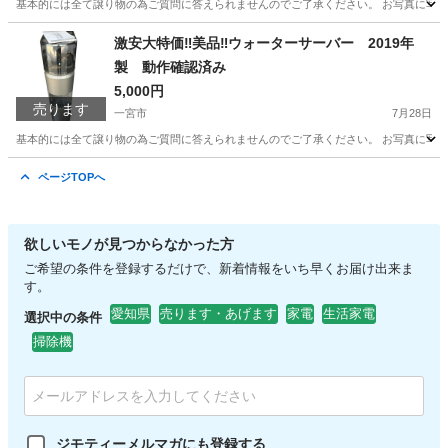
基本的には全て譲り物の為ご質問に答えられませんのでご了承ください。 お写真に写って
愛知
一宮市
キッチン家電
ハイアール
激安大特価‼️美品‼️ウォーターサーバー 2019年
製 動作確認済み
5,000円
売ります
一宮市
7月28日
基本的には全て譲り物の為ご質問に答えられませんのでご了承ください。 お写真に写って
愛知
一宮市
その他
ページTOPへ
欲しいモノが見つからなかった方
ご希望の条件を登録するだけで、新着情報をいち早くお届け出来ま
す。
愛知県
売ります・あげます
家電
生活家電
選択中の条件
掃除機
ジモティーメルマガにも登録する