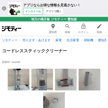
アプリならお得な情報を見逃さない！
インストール
アプリで開く
地元の掲示板 ジモティー 愛知版
愛知県
検索
ログイン
投稿
ジモティー
売ります・あげます
家電
生活家電
掃除機
愛知県
コードレススティッククリーナー
投稿ID: 1eux8d