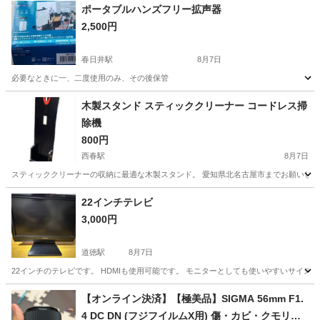
ポータブルハンズフリー拡声器
2,500円
春日井駅
8月7日
必要なときに一、二度使用のみ、その後保管
愛知
春日井市
春日井駅
オーディオ
拡声器
木製スタンド スティッククリーナー コードレス掃
除機
800円
西春駅
8月7日
スティッククリーナーの収納に最適な木製スタンド。 愛知県北名古屋市までお願いします
愛知
北名古屋市
西春駅
生活家電
22インチテレビ
3,000円
道徳駅
8月7日
22インチのテレビです。 HDMIも使用可能です。 モニターとしても使いやすいサイズで
愛知
名古屋市
道徳駅
テレビ
22インチ
【オンライン決済】【極美品】SIGMA 56mm F1.
4 DC DN (フジフイルムX用) 傷・カビ・クモリな