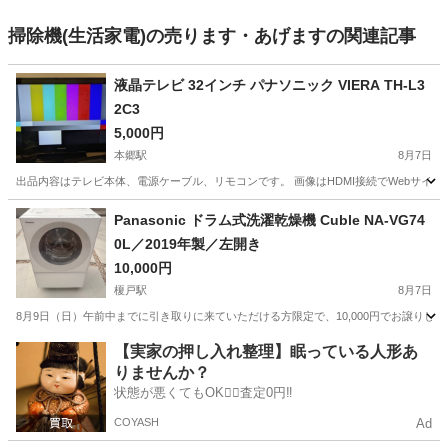
掃除機(生活家電)の売ります・あげますの関連記事
液晶テレビ 32インチ パナソニック VIERA TH-L3
2C3
5,000円
本郷駅
8月7日
出品内容はテレビ本体、電源ケーブル、リモコンです。 画像はHDMI接続でWebサイ
愛知
名古屋市
本郷駅
テレビ
Panasonic ドラム式洗濯乾燥機 Cuble NA-VG74
0L／2019年製／左開き
10,000円
榎戸駅
8月7日
8月9日（日）午前中までに引き取りに来ていただける方限定で、10,000円でお譲りします Pan
愛知
常滑市
榎戸駅
生活家電
【実家の押し入れ整理】眠っている人形あ
りませんか？
状態が悪くてもOK🙆‍♀️査定0円‼️
COYASH
Ad