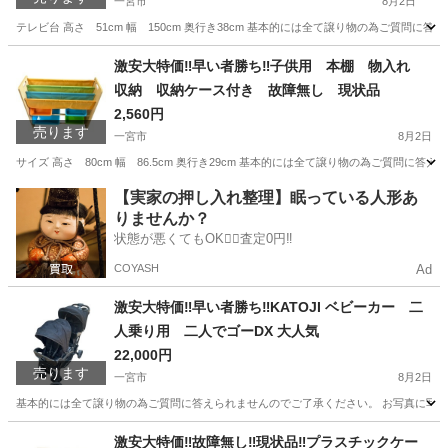
一宮市
8月2日
テレビ台 高さ 51cm 幅 150cm 奥行き38cm 基本的には全て譲り物の為ご質問
愛知
一宮市
収納家具
画像
激安大特価‼️早い者勝ち‼️子供用 本棚 物入れ
収納 収納ケース付き 故障無し 現状品
2,560円
売ります
一宮市
8月2日
サイズ 高さ 80cm 幅 86.5cm 奥行き29cm 基本的には全て譲り物の為ご質問
愛知
一宮市
収納家具
画像
【実家の押し入れ整理】眠っている人形あ
りませんか？
状態が悪くてもOK🙆‍♀️査定0円‼️
COYASH
Ad
激安大特価‼️早い者勝ち‼️KATOJI ベビーカー 二
人乗り用 二人でゴーDX 大人気
22,000円
売ります
一宮市
8月2日
基本的には全て譲り物の為ご質問に答えられませんのでご了承ください。 お写真に写って
愛知
一宮市
ベビー用品
激安大特価‼️故障無し‼️現状品‼️プラスチックケー