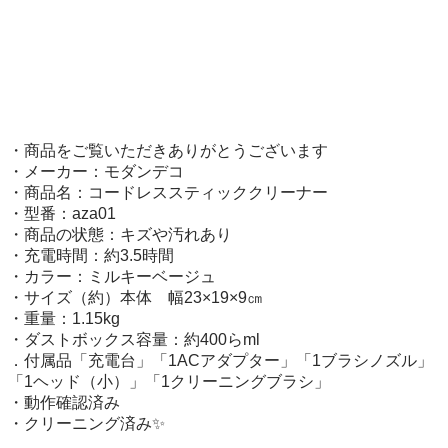
・商品をご覧いただきありがとうございます

・メーカー：モダンデコ

・商品名：コードレススティッククリーナー

・型番：aza01

・商品の状態：キズや汚れあり

・充電時間：約3.5時間

・カラー：ミルキーベージュ

・サイズ（約）本体　幅23×19×9㎝

・重量：1.15kg

・ダストボックス容量：約400らml

．付属品「充電台」「1ACアダプター」「1ブラシノズル」
「1ヘッド（小）」「1クリーニングブラシ」

・動作確認済み

・クリーニング済み✨
