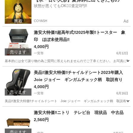
状態が悪くてもOK🙆‍♀️査定0円‼️
COYASH
Ad
激安大特価‼️超高年式‼️2025年製‼️トースター 象
印 ほぼ未使用品‼️
4,000円
売ります
一宮市
6月12日
基本的には全て譲り物の為ご質問に答えられませんのでご了承ください。 お写真に写って
愛知
一宮市
キッチン家電
トースター
美品‼️激安大特価‼️チャイルドシート2023年購入
Joie ジョイー ギンガムチェック柄 取説有り
4,000円
売ります
一宮市
6月16日
美品‼️激安大特価‼️チャイルドシート Joie ジョイー ギンガムチェック柄 取説
愛知
一宮市
ベビー用品
ジョイー
激安大特価‼️ニトリ テレビ台 現状品 中古品
2,560円
売ります