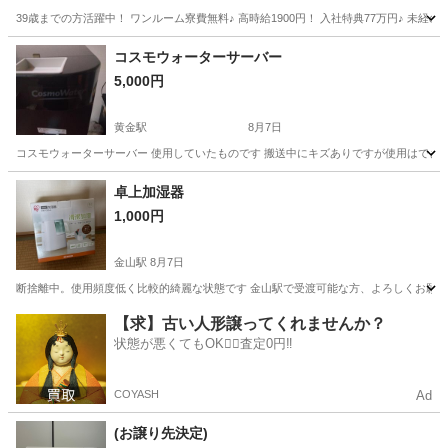
39歳までの方活躍中！ ワンルーム寮費無料♪ 高時給1900円！ 入社特典77万円♪ 未
岐阜
各務原市
その他
コスモウォーターサーバー
5,000円
黄金駅
8月7日
コスモウォーターサーバー 使用していたものです 搬送中にキズありですが使用はでき
愛知
名古屋市
黄金駅
その他
ウォーターサーバー
卓上加湿器
1,000円
金山駅
8月7日
断捨離中。使用頻度低く比較的綺麗な状態です 金山駅で受渡可能な方、よろしくお願いします ブラ
愛知
名古屋市
金山駅
生活家電
【求】古い人形譲ってくれませんか？
状態が悪くてもOK🙆‍♀️査定0円‼️
COYASH
Ad
(お譲り先決定)