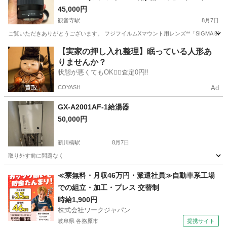
し
45,000円
観音寺駅
8月7日
ご覧いただきありがとうございます。 フジフイルムXマウント用レンズ**「SIGMA 56mm
愛知
一宮市
観音寺駅
カメラ
【実家の押し入れ整理】眠っている人形あ
りませんか？
状態が悪くてもOK🙆‍♀️査定0円‼️
COYASH
Ad
GX-A2001AF-1給湯器
50,000円
新川橋駅
8月7日
取り外す前に問題なく
愛知
名古屋市
新川橋駅
季節、空調家電
≪寮無料・月収46万円・派遣社員≫自動車系工場
での組立・加工・プレス 交替制
時給1,900円
株式会社ワークジャパン
岐阜県 各務原市
提携サイト