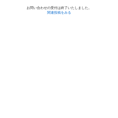
お問い合わせの受付は終了いたしました。
関連投稿をみる
初めての方へ
利用規約
プライバシーポリシー
プライバシー・ステートメント
健全化に資する運用方針
お問い合わせ
運営会社
サイトマップ
ご利用ガイド
フリーワードで探す
PC版で表示
都道府県選択
特定商取引法の表示
利用者情報の外部送信について
© 2011-
2026
Jmty, Inc.