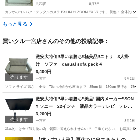
共和駅
8月7日
カシオのコンパクトデジタルカメラ EXILIM Hi-ZOOM EX-V7です。 状態： 
愛知
大府市
共和駅
家電
もっと見る
買いクル一宮店
さんのその他の投稿記事：
激安大特価‼️早い者勝ち‼️極美品‼️ニトリ 3人掛
け ソファ casual sofa pack 4
6,400円
売ります
一宮市
8月2日
ソファ サイズ 高さ 全長 70cm 地面から座面まで 35cm 幅 130cm 奥行き 
愛知
一宮市
ソファ
激安大特価‼️早い者勝ち‼️美品‼️国内メーカー‼️SON
Y ソニー 22インチ 液晶カラーテレビ テレ
ビ KDL-22EX540 リモコン付き
3,200円
売ります
一宮市
8月2日
基本的には全て譲り物の為ご質問に答えられませんのでご了承ください。 お写真に写って
愛知
一宮市
テレビ
カラーテレビ
【求・古い人形】夏休みに出てきたもの