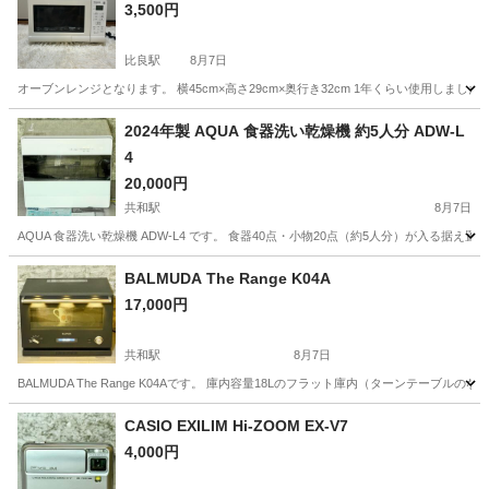
3,500円
比良駅
8月7日
オーブンレンジとなります。 横45cm×高さ29cm×奥行き32cm 1年くらい使用しま
愛知
名古屋市
比良駅
キッチン家電
2024年製 AQUA 食器洗い乾燥機 約5人分 ADW-L
4
20,000円
共和駅
8月7日
AQUA 食器洗い乾燥機 ADW-L4 です。 食器40点・小物20点（約5人分）が入る
愛知
大府市
共和駅
家電
BALMUDA The Range K04A
17,000円
共和駅
8月7日
BALMUDA The Range K04Aです。 庫内容量18Lのフラット庫内（ターンテーブ
愛知
大府市
共和駅
家電
CASIO EXILIM Hi-ZOOM EX-V7
4,000円