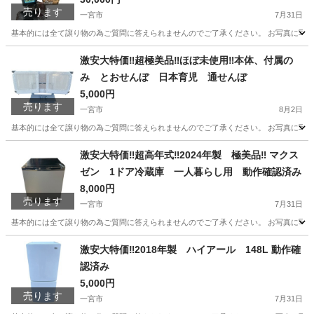
売ります
一宮市
7月31日
基本的には全て譲り物の為ご質問に答えられませんのでご了承ください。 お写真に写って
愛知
一宮市
季節、空調家電
激安大特価‼️超極美品‼️ほぼ未使用‼️本体、付属の
み とおせんぼ 日本育児 通せんぼ
5,000円
売ります
一宮市
8月2日
基本的には全て譲り物の為ご質問に答えられませんのでご了承ください。 お写真に写って
愛知
一宮市
ベビー用品
とおせんぼ
激安大特価‼️超高年式‼️2024年製 極美品‼️ マクス
ゼン 1ドア冷蔵庫 一人暮らし用 動作確認済み
8,000円
売ります
一宮市
7月31日
基本的には全て譲り物の為ご質問に答えられませんのでご了承ください。 お写真に写って
愛知
一宮市
キッチン家電
激安大特価‼️2018年製 ハイアール 148L 動作確
認済み
5,000円
売ります
一宮市
7月31日