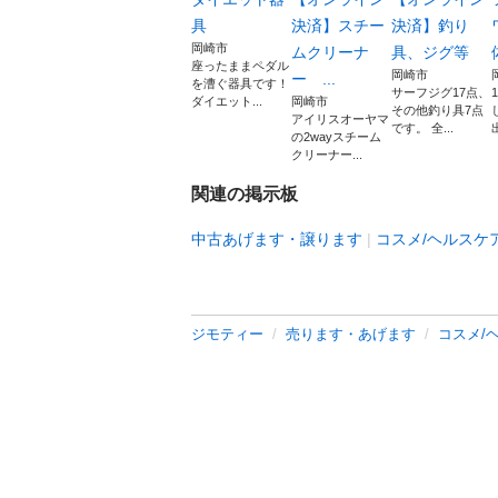
具
決済】スチー
決済】釣り
岡崎市
ムクリーナ
具、ジグ等
座ったままペダル
岡崎市
ー ...
を漕ぐ器具です！
サーフジグ17点、
ダイエット...
岡崎市
その他釣り具7点
アイリスオーヤマ
です。 全...
の2wayスチーム
クリーナー...
関連の掲示板
中古あげます・譲ります
コスメ/ヘルスケ
ジモティー
売ります・あげます
コスメ/