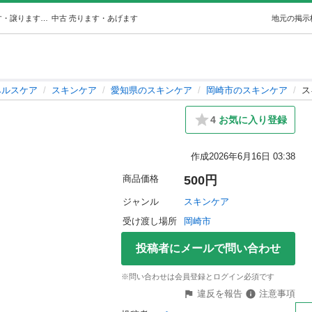
スキンケア13点 (ミィ) 岡崎のスキンケアの中古あげます・譲ります｜ジモティーで不用品の処分
中古
売ります・あげます
地元の掲示
ヘルスケア
スキンケア
愛知県のスキンケア
岡崎市のスキンケア
ス
4
お気に入り登録
作成
2026年6月16日 03:38
商品価格
500円
ジャンル
スキンケア
受け渡し場所
岡崎市
投稿者にメールで問い合わせ
※問い合わせは会員登録とログイン必須です
違反を報告
注意事項