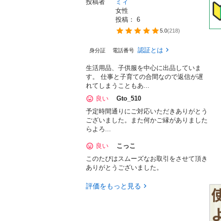
投稿者
ミィ
女性
投稿： 
6
5.0
(
218
)
認証とは
身分証
電話番号
生活用品、子供服を中心に出品していま
す。 仕事と子育ての合間なので返信が遅
れてしまうこともあ...
良い
Gto_510
予定時間通りにご対応いただきありがとう
ございました。また何かご縁がありました
らよろ...
良い
こっこ
このたびはスムーズなお取引をさせて頂き
ありがとうございました。
評価をもっと見る