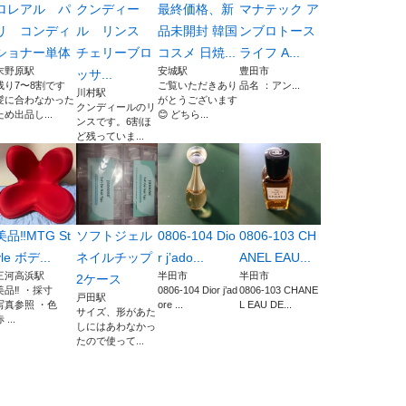
ロレアル パ
クンディー
最終価格、新
マナテック ア
リ コンディ
ル リンス
品未開封 韓国
ンブロトース
ショナー単体
チェリーブロ
コスメ 日焼...
ライフ A...
末野原駅
安城駅
豊田市
ッサ...
残り7〜8割です
ご覧いただきあり
品名 ：アン...
川村駅
髪に合わなかった
がとうございます
クンディールのリ
ため出品し...
😊 どちら...
ンスです。6割ほ
ど残っていま...
美品‼️MTG St
ソフトジェル
0806-104 Dio
0806-103 CH
yle ボデ...
ネイルチップ
r j’ado...
ANEL EAU...
三河高浜駅
半田市
半田市
2ケース
美品‼️ ・採寸
0806-104 Dior j’ad
0806-103 CHANE
戸田駅
写真参照 ・色
ore ...
L EAU DE...
サイズ、形があた
 ...
しにはあわなかっ
たので使って...