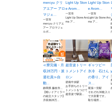
mercyu クリ
Light Up Ston
Light Up Ston
アエアー アロ
e Arom...
e Arom...
一宮市
一宮市
マジェ...
Light Up Stone Aro
Light Up Stone Aro
一宮市
ma ア...
ma ア...
mercyu クリアエ
アー アロマジェ
ルボ...
≪寮完備・月
超音波トリー
ギャツビー
収28万円・派
トメントアイ
氷冷 石けん
遣社員≫自
ロン
の香り、アイ
碧南中央駅
動...
ス...
お手持ちのトリー
静岡県 藤枝市...
尾張一宮駅
赤
トメントをつけて
【軽いドアミラー
それぞれ30枚入り
超音波で馴染...
の組立スタッフ】
で大容量です。
月収例28万...
取引場所...