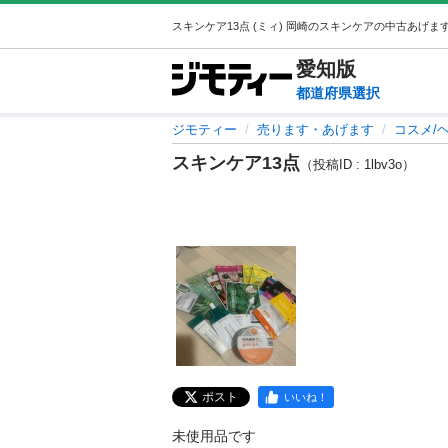
愛知
版
都道府県選択
ジモティー
売ります・あげます
コスメ/
スキンケア13点
（投稿ID : 1lbv3o）
ポスト
いいね！
未使用品です