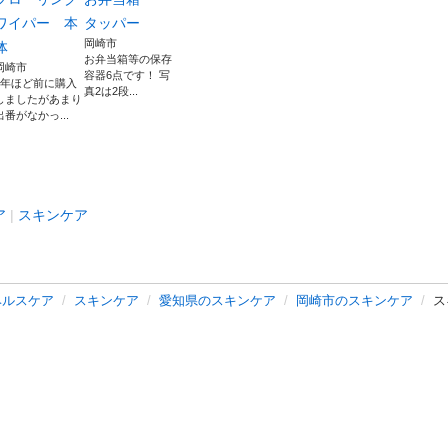
ワイパー 本
タッパー
岡崎市
体
お弁当箱等の保存
岡崎市
容器6点です！ 写
1年ほど前に購入
真2は2段...
しましたがあまり
出番がなかっ...
ア
スキンケア
ヘルスケア
スキンケア
愛知県のスキンケア
岡崎市のスキンケア
ス