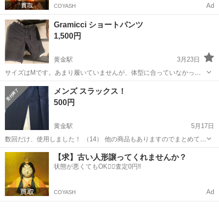
Ad
COYASH
Gramicci ショートパンツ
1,500円
黄金駅
3月23日
サイズはMです。あまり履いていませんが、体型に合っていなかった
ため出品します
愛知
名古屋市
黄金駅
ボトムス
ショートパンツ
メンズ スラックス！
500円
黄金駅
5月17日
数回だけ、使用しました！ （14） 他の商品もありますのでまとめて購
入していただける方は （）内の番号と共に連絡いただけると助かりま
愛知
名古屋市
黄金駅
ボトムス
商品
【求】古い人形譲ってくれませんか？
す！！
状態が悪くてもOK🙆‍♀️査定0円‼️
Ad
COYASH