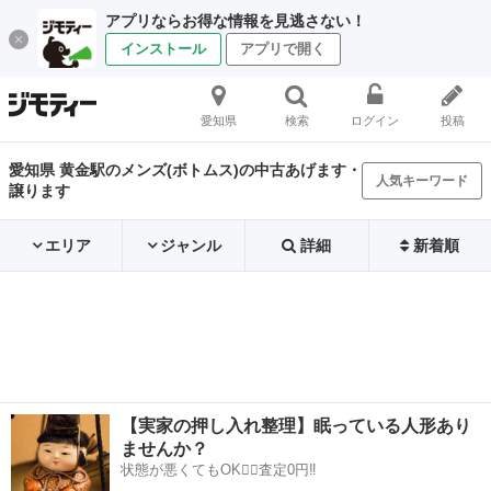
アプリならお得な情報を見逃さない！
インストール
アプリで開く
愛知県
検索
ログイン
投稿
愛知県 黄金駅のメンズ(ボトムス)の中古あげます・
人気キーワード
譲ります
エリア
ジャンル
詳細
新着順
【実家の押し入れ整理】眠っている人形あり
ませんか？
状態が悪くてもOK🙆‍♀️査定0円‼️