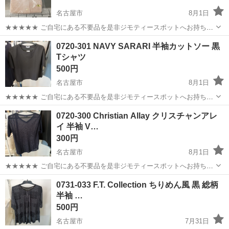
名古屋市
8月1日
★★★★★ ご自宅にある不要品を是非ジモティースポットへお持ち込
みしませんか？ 家電、趣味・スポーツ・レジャー用品、こども用品、
愛知
名古屋市
カットソー
現地
0720-301 NAVY SARARI 半袖カットソー 黒
衣料服飾品、生活雑貨、家具、本、CD・DVDなどが無料でまとめて持
Tシャツ
ち込めます！ ※詳細はこ...
500円
名古屋市
8月1日
★★★★★ ご自宅にある不要品を是非ジモティースポットへお持ち込
みしませんか？ 家電、趣味・スポーツ・レジャー用品、こども用品、
愛知
名古屋市
カットソー
現地
0720-300 Christian Allay クリスチャンアレ
衣料服飾品、生活雑貨、家具、本、CD・DVDなどが無料でまとめて持
イ 半袖 V…
ち込めます！ ※詳細はこ...
300円
名古屋市
8月1日
★★★★★ ご自宅にある不要品を是非ジモティースポットへお持ち込
みしませんか？ 家電、趣味・スポーツ・レジャー用品、こども用品、
愛知
名古屋市
カットソー
アレイ
0731-033 F.T. Collection ちりめん風 黒 総柄
衣料服飾品、生活雑貨、家具、本、CD・DVDなどが無料でまとめて持
半袖 …
ち込めます！ ※詳細はこ...
500円
名古屋市
7月31日