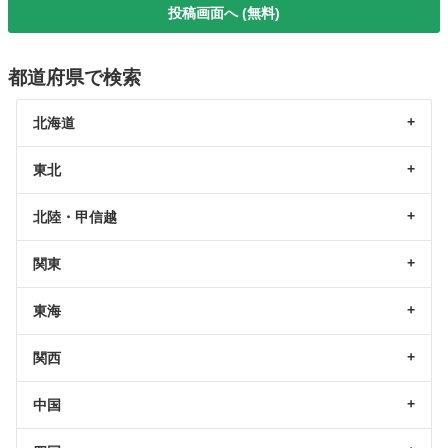
投稿画面へ (無料)
都道府県で検索
北海道
東北
北陸・甲信越
関東
東海
関西
中国