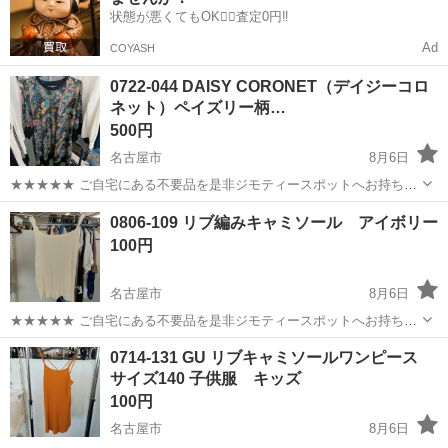
状態が悪くてもOK🙆‍♀️査定0円‼️
Ad
COYASH
0722-044 DAISY CORONET（デイジーコロ
ネット）ペイズリー柄…
500円
名古屋市
8月6日
★★★★★ ご自宅にある不要品を是非ジモティースポットへお持ち込
みしませんか？ 家電、趣味・スポーツ・レジャー用品、こども用品、
愛知
名古屋市
カットソー
CORONET
0806-109 リブ編みキャミソール アイボリー
衣料服飾品、生活雑貨、家具、本、CD・DVDなどが無料でまとめて持
100円
ち込めます！ ※詳細はこ...
名古屋市
8月6日
★★★★★ ご自宅にある不要品を是非ジモティースポットへお持ち込
みしませんか？ 家電、趣味・スポーツ・レジャー用品、こども用品、
愛知
名古屋市
カットソー
キャミソール
0714-131 GU リブキャミソールワンピース
衣料服飾品、生活雑貨、家具、本、CD・DVDなどが無料でまとめて持
サイズ140 子供服 キッズ
ち込めます！ ※詳細はこ...
100円
名古屋市
8月6日