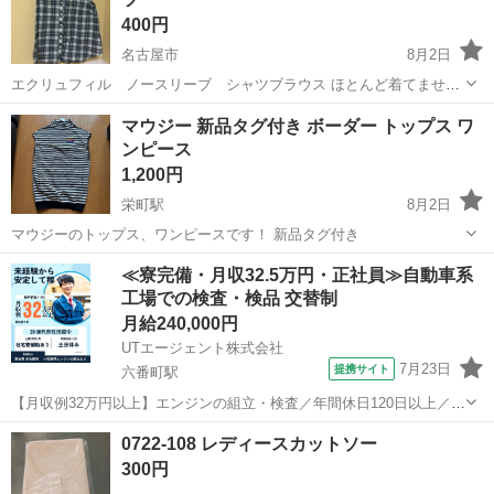
400円
名古屋市
8月2日
エクリュフィル ノースリーブ シャツブラウス ほとんど着てませ
ん。 カラー…グリーン、緑 サイズ…Mサイズ
愛知
名古屋市
カットソー
グリーン
マウジー 新品タグ付き ボーダー トップス ワ
ンピース
1,200円
栄町駅
8月2日
マウジーのトップス、ワンピースです！ 新品タグ付き
愛知
名古屋市
栄町駅
カットソー
新品
≪寮完備・月収32.5万円・正社員≫自動車系
工場での検査・検品 交替制
月給240,000円
UTエージェント株式会社
7月23日
提携サイト
六番町駅
【月収例32万円以上】エンジンの組立・検査／年間休日120日以上／未
経験から正社員も目指せる！《JBAO1C》 詳細情報 ＼大手メーカーで
愛知
名古屋市
六番町駅
その他
0722-108 レディースカットソー
の小型車用エンジンの組立・加工など♪／ ☆製造経験を生かせます！
300円
丁寧な研修と指...