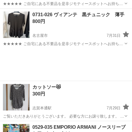
★★★★★ ご自宅にある不要品を是非ジモティースポットへお持ち込
みしませんか？ 家電、趣味・スポーツ・レジャー用品、こども用品、
愛知
名古屋市
カットソー
ちりめん
0731-026 ヴィアンテ 黒チュニック 薄手
衣料服飾品、生活雑貨、家具、本、CD・DVDなどが無料でまとめて持
800円
ち込めます！ ※詳細はこ...
名古屋市
7月31日
★★★★★ ご自宅にある不要品を是非ジモティースポットへお持ち込
みしませんか？ 家電、趣味・スポーツ・レジャー用品、こども用品、
愛知
名古屋市
カットソー
現地
衣料服飾品、生活雑貨、家具、本、CD・DVDなどが無料でまとめて持
ち込めます！ ※詳細はこ...
カットソー😻
300円
志賀本通駅
7月29日
ご覧いただきありがとうございます。 必要な方にお譲り致します。 ご
連絡お待ちしてます。 宜しくお願い致します。(*^^*)
愛知
名古屋市
志賀本通駅
カットソー
0529-035 EMPORIO ARMANI ノースリーブ