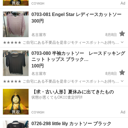
Ad
COYASH
0703-081 Engel Star レディースカットソー
300円
名古屋市
8月8日
★★★★★ ご自宅にある不要品を是非ジモティースポットへお持ち込
みしませんか？ 家電、趣味・スポーツ・レジャー用品、こども用品、
愛知
名古屋市
カットソー
現地
0703-080 半袖カットソー レースドッキング
衣料服飾品、生活雑貨、家具、本、CD・DVDなどが無料でまとめて持
ニット トップス ブラック…
ち込めます！ ※詳細はこ...
100円
名古屋市
8月8日
★★★★★ ご自宅にある不要品を是非ジモティースポットへお持ち込
みしませんか？ 家電、趣味・スポーツ・レジャー用品、こども用品、
愛知
名古屋市
カットソー
現地
【求・古い人形】夏休みに出てきたもの
衣料服飾品、生活雑貨、家具、本、CD・DVDなどが無料でまとめて持
状態が悪くてもOK🙆‍♀️査定0円‼️
ち込めます！ ※詳細はこ...
Ad
COYASH
0726-298 little lily カットソー ブラック