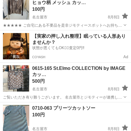
ヒョウ柄 メッシュ カッ…
ち込めます！ ※詳細はこ...
100円
名古屋市
8月8日
★★★★★ ご自宅にある不要品を是非ジモティースポットへお持ち込
みしませんか？ 家電、趣味・スポーツ・レジャー用品、こども用品、
愛知
名古屋市
カットソー
現地
【実家の押し入れ整理】眠っている人形あり
衣料服飾品、生活雑貨、家具、本、CD・DVDなどが無料でまとめて持
ませんか？
ち込めます！ ※詳細はこ...
状態が悪くてもOK🙆‍♀️査定0円‼️
Ad
COYASH
0615-165 St.Elmo COLLECTION by IMAGE
カッ…
500円
名古屋市
8月8日
ご覧いただき有り難うございます。 名古屋市とジモティーが連携して
運営しています。 粗⼤ごみ等の減量を⽬的にまだ使えるものをリユー
愛知
名古屋市
カットソー
リユース
0710-063 プリーツカットソー
スしています。 ★★★★★ ご自宅にある不要品を是非ジモティースポ
100円
ットへお持...
名古屋市
8月8日