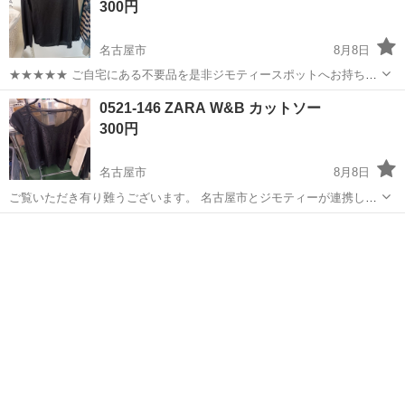
300円
名古屋市
8月8日
★★★★★ ご自宅にある不要品を是非ジモティースポットへお持ち込
みしませんか？ 家電、趣味・スポーツ・レジャー用品、こども用品、
愛知
名古屋市
カットソー
現地
0521-146 ZARA W&B カットソー
衣料服飾品、生活雑貨、家具、本、CD・DVDなどが無料でまとめて持
300円
ち込めます！ ※詳細はこ...
名古屋市
8月8日
ご覧いただき有り難うございます。 名古屋市とジモティーが連携して
運営しています。 粗⼤ごみ等の減量を⽬的にまだ使えるものをリユー
愛知
名古屋市
カットソー
リユース
スしています。 ★★★★★ ご自宅にある不要品を是非ジモティースポ
ットへお持...