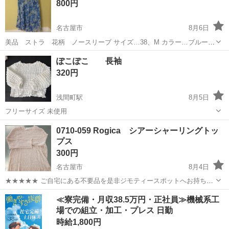
800円
名古屋市
8月6日
美品 ストラ 花柄 ノースリーブ サイズ…38、M カラー…ブルー
ストラ ルーニィ ボタニカル 水彩画
愛知
名古屋市
カットソー
ストラ
ぽこぽこ 長袖
320円
浅間町駅
8月5日
フリーサイズ 未使用
愛知
名古屋市
浅間町駅
カットソー
0710-059 Rogica シアーシャーリングトッ
プス
300円
名古屋市
8月4日
★★★★★ ご自宅にある不要品を是非ジモティースポットへお持ち込
みしませんか？ 家電、趣味・スポーツ・レジャー用品、こども用品、
愛知
名古屋市
カットソー
現地
≪寮完備・月収38.5万円・正社員≫機械系工
衣料服飾品、生活雑貨、家具、本、CD・DVDなどが無料でまとめて持
場での組立・加工・プレス 日勤
ち込めます！ ※詳細はこ...
時給1,800円