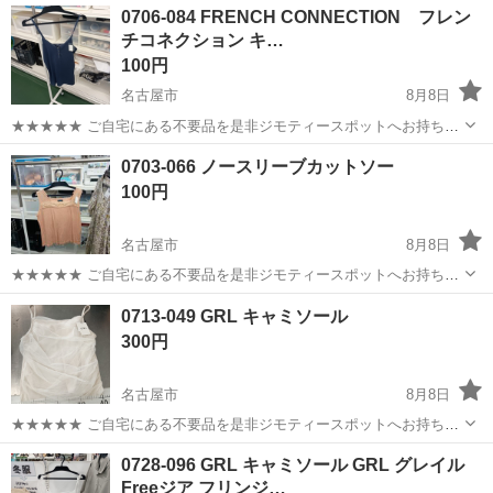
愛知
名古屋市
カットソー
ラルフローレン
0706-084 FRENCH CONNECTION フレン
衣料服飾品、生活雑貨、家具、本、CD・DVDなどが無料でまとめて持
チコネクション キ…
ち込めます！ ※詳細はこ...
100円
名古屋市
8月8日
★★★★★ ご自宅にある不要品を是非ジモティースポットへお持ち込
みしませんか？ 家電、趣味・スポーツ・レジャー用品、こども用品、
愛知
名古屋市
カットソー
キャミソール
0703-066 ノースリーブカットソー
衣料服飾品、生活雑貨、家具、本、CD・DVDなどが無料でまとめて持
100円
ち込めます！ ※詳細はこ...
名古屋市
8月8日
★★★★★ ご自宅にある不要品を是非ジモティースポットへお持ち込
みしませんか？ 家電、趣味・スポーツ・レジャー用品、こども用品、
愛知
名古屋市
カットソー
現地
0713-049 GRL キャミソール
衣料服飾品、生活雑貨、家具、本、CD・DVDなどが無料でまとめて持
300円
ち込めます！ ※詳細はこ...
名古屋市
8月8日
★★★★★ ご自宅にある不要品を是非ジモティースポットへお持ち込
みしませんか？ 家電、趣味・スポーツ・レジャー用品、こども用品、
愛知
名古屋市
カットソー
GRL
0728-096 GRL キャミソール GRL グレイル
衣料服飾品、生活雑貨、家具、本、CD・DVDなどが無料でまとめて持
Freeジア フリンジ…
ち込めます！ ※詳細はこ...