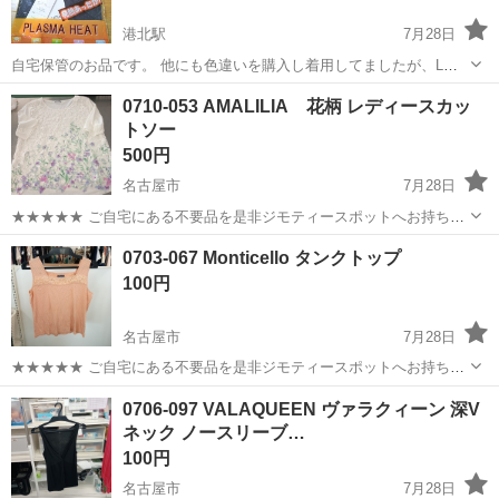
港北駅
7月28日
自宅保管のお品です。 他にも色違いを購入し着用してましたが、Lサ
イズといってもさほどおおきくないです。 実物を見て頂いて、気に入
愛知
名古屋市
港北駅
カットソー
用品
0710-053 AMALILIA 花柄 レディースカッ
らなければ、キャンセルして頂いても大丈夫です。 お取引後の返品は
トソー
お断りさせて頂きます。...
500円
名古屋市
7月28日
★★★★★ ご自宅にある不要品を是非ジモティースポットへお持ち込
みしませんか？ 家電、趣味・スポーツ・レジャー用品、こども用品、
愛知
名古屋市
カットソー
0703-067 Monticello タンクトップ
衣料服飾品、生活雑貨、家具、本、CD・DVDなどが無料でまとめて持
100円
ち込めます！ ※詳細はこ...
名古屋市
7月28日
★★★★★ ご自宅にある不要品を是非ジモティースポットへお持ち込
みしませんか？ 家電、趣味・スポーツ・レジャー用品、こども用品、
愛知
名古屋市
カットソー
現地
0706-097 VALAQUEEN ヴァラクィーン 深V
衣料服飾品、生活雑貨、家具、本、CD・DVDなどが無料でまとめて持
ネック ノースリーブ…
ち込めます！ ※詳細はこ...
100円
名古屋市
7月28日