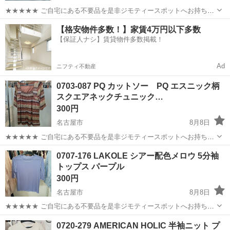
★★★★★ ご自宅にある不要品を是非ジモティースポットへお持ち込
みしませんか？ 家電、趣味・スポーツ・レジャー用品、こども用品、
愛知
名古屋市
カットソー
現地
【格安物件多数！】家賃4万円以下多数
衣料服飾品、生活雑貨、家具、本、CD・DVDなどが無料でまとめて持
【保証人ナシ】賃貸物件多数掲載！
ち込めます！ ※詳細はこ...
Ad
ニフティ不動産
0703-087 PQ カットソー PQ エスニック柄
スクエアネックチュニック…
300円
名古屋市
8月8日
★★★★★ ご自宅にある不要品を是非ジモティースポットへお持ち込
みしませんか？ 家電、趣味・スポーツ・レジャー用品、こども用品、
愛知
名古屋市
カットソー
現地
0707-176 LAKOLE シアー配色メロウ 5分袖
衣料服飾品、生活雑貨、家具、本、CD・DVDなどが無料でまとめて持
トップス パープル
ち込めます！ ※詳細はこ...
300円
名古屋市
8月8日
★★★★★ ご自宅にある不要品を是非ジモティースポットへお持ち込
みしませんか？ 家電、趣味・スポーツ・レジャー用品、こども用品、
愛知
名古屋市
カットソー
LAKOLE
0720-279 AMERICAN HOLIC 半袖ニット プ
衣料服飾品、生活雑貨、家具、本、CD・DVDなどが無料でまとめて持