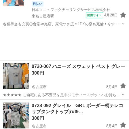
日払い
日本マニュファクチャリングサービス株式会社
4月28日
提携サイト
東名古屋港駅
各種手当も充実◎食堂や売店、家電つき広々1DKの寮も完備！今すぐ
働きたい方、航空機が好きな方大歓迎★駅から職場までは通勤しやす
愛知
名古屋市
東名古屋港駅
その他
い徒歩圏内♪ 人気の工場のお仕事/chu250808 航空機の製造に係る作業
（※ライン作業ではあ...
0720-007 ハニーズ スウェット ベスト グレー
300円
名古屋市
8月4日
★★★★★ ご自宅にある不要品を是非ジモティースポットへお持ち込
みしませんか？ 家電、趣味・スポーツ・レジャー用品、こども用品、
愛知
名古屋市
カットソー
ハニーズ
0728-092 グレイル GRL ボーダー柄テレコ
衣料服飾品、生活雑貨、家具、本、CD・DVDなどが無料でまとめて持
リブタンクトップ[rut9…
ち込めます！ ※詳細はこ...
300円
名古屋市
8月4日