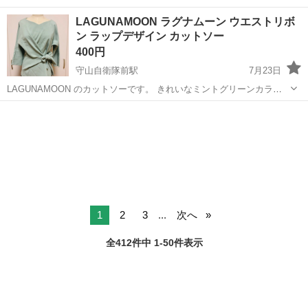
経験でもしっかり稼げる高収入ワーク☆コツモク派におすすめの組立
愛知
名古屋市
六番町駅
その他
LAGUNAMOON ラグナムーン ウエストリボ
＆検査☆正社員登用制度あり《Javz1C》 詳細情報 ＜自動車エンジン
ン ラップデザイン カットソー
の組立・加工＞ 電気...
400円
守山自衛隊前駅
7月23日
LAGUNAMOON のカットソーです。 きれいなミントグリーンカラー
で、ウエストリボンのラップ風デザインがとてもおしゃれです。 シル
愛知
名古屋市
守山自衛隊前駅
カットソー
エットがきれいで、きれいめコーデやオフィスカジュアルにもおすす
LAGUNAMOON
めです。 購入価格は...
1
2
3
...
次へ
全412件中 1-50件表示