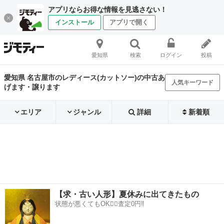
アプリならお得な情報を見逃さない！
インストール
アプリで開く
愛知県
検索
ログイン
投稿
愛知県 名古屋市のレディース(カットソー)の中古あ
人気キーワード
げます・譲ります
エリア
ジャンル
詳細
新着順
【求・古い人形】夏休みに出てきたもの
状態が悪くてもOK🙆‍♀️査定0円‼️