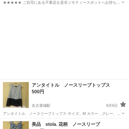
★★★★★ ご自宅にある不要品を是非ジモティースポットへお持ち込
みしませんか？ 家電、趣味・スポーツ・レジャー用品、こども用品、
愛知
名古屋市
カットソー
現地
衣料服飾品、生活雑貨、家具、本、CD・DVDなどが無料でまとめて持
ち込めます！ ※詳細はこ...
アンタイトル ノースリーブトップス
500円
名古屋城駅
8月6日
アンタイトル ノースリーブトップス サイズ…M カラー…グレー、ネ
イビー
愛知
名古屋市
名古屋城駅
カットソー
ネイビー
美品 stola. 花柄 ノースリーブ