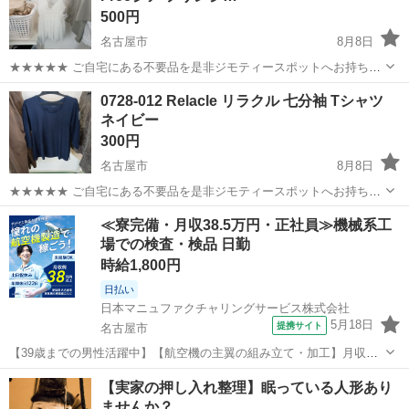
500円
名古屋市
8月8日
★★★★★ ご自宅にある不要品を是非ジモティースポットへお持ち込
みしませんか？ 家電、趣味・スポーツ・レジャー用品、こども用品、
愛知
名古屋市
カットソー
GRL
0728-012 Relacle リラクル 七分袖 Tシャツ
衣料服飾品、生活雑貨、家具、本、CD・DVDなどが無料でまとめて持
ネイビー
ち込めます！ ※詳細はこ...
300円
名古屋市
8月8日
★★★★★ ご自宅にある不要品を是非ジモティースポットへお持ち込
みしませんか？ 家電、趣味・スポーツ・レジャー用品、こども用品、
愛知
名古屋市
カットソー
現地
≪寮完備・月収38.5万円・正社員≫機械系工
衣料服飾品、生活雑貨、家具、本、CD・DVDなどが無料でまとめて持
場での検査・検品 日勤
ち込めます！ ※詳細はこ...
時給1,800円
日払い
日本マニュファクチャリングサービス株式会社
5月18日
提携サイト
名古屋市
【39歳までの男性活躍中】【航空機の主翼の組み立て・加工】月収例
38万以上／1DKの社宅完備！ 人気の工場のお仕事/chu250808 民間航
愛知
名古屋市
その他
【実家の押し入れ整理】眠っている人形あり
空機部品の加工、組立をお任せします！ 〈お仕事内容〉 アルミ製及び
ませんか？
CFRP製（炭...