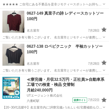
★★★★★ ご自宅にある不要品を是非ジモティースポットへお持ち込
みしませんか？ 家電、趣味・スポーツ・レジャー用品、こども用品、
愛知
名古屋市
カットソー
現地
0627-149 真里子の詩 レディースカットソー
衣料服飾品、生活雑貨、家具、本、CD・DVDなどが無料でまとめて持
100円
ち込めます！ ※詳細はこ...
名古屋市
7月28日
ご覧いただき有り難うございます。 名古屋市とジモティーが連携して
運営しています。 粗⼤ごみ等の減量を⽬的にまだ使えるものをリユー
愛知
名古屋市
カットソー
リユース
0627-138 ロペピクニック 半袖カットソー
スしています。 ★★★★★ ご自宅にある不要品を是非ジモティースポ
100円
ットへお持...
名古屋市
7月28日
ご覧いただき有り難うございます。 名古屋市とジモティーが連携して
運営しています。 粗⼤ごみ等の減量を⽬的にまだ使えるものをリユー
愛知
名古屋市
カットソー
リユース
≪寮完備・月収32.5万円・正社員≫自動車系
スしています。 ★★★★★ ご自宅にある不要品を是非ジモティースポ
工場での検査・検品 交替制
ットへお持...
月給240,000円
UTエージェント株式会社
7月22日
提携サイト
六番町駅
【20~30代活躍中】名古屋市内に1R寮完備♪うれしい社宅費補助も◎未