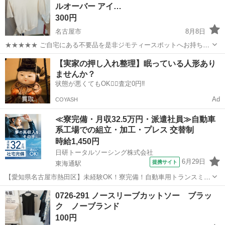
ルオーバー アイ…
ち込めます！ ※詳細はこ...
300円
名古屋市
8月8日
★★★★★ ご自宅にある不要品を是非ジモティースポットへお持ち込
みしませんか？ 家電、趣味・スポーツ・レジャー用品、こども用品、
愛知
名古屋市
カットソー
現地
【実家の押し入れ整理】眠っている人形あり
衣料服飾品、生活雑貨、家具、本、CD・DVDなどが無料でまとめて持
ませんか？
ち込めます！ ※詳細はこ...
状態が悪くてもOK🙆‍♀️査定0円‼️
Ad
COYASH
≪寮完備・月収32.5万円・派遣社員≫自動車
系工場での組立・加工・プレス 交替制
時給1,450円
日研トータルソーシング株式会社
6月29日
提携サイト
東海通駅
【愛知県名古屋市熱田区】未経験OK！寮完備！自動車用トランスミッ
ションの組立・加工《お仕事No.7A040》 お仕事について 自動車用ト
愛知
名古屋市
東海通駅
その他
0726-291 ノースリーブカットソー ブラッ
ランスミッションの製造に関する組立・加工業務。 ※業務の変更、就
ク ノーブランド
業場所の変更の範囲、...
100円