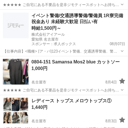
★★★★★ ご自宅にある不要品を是非ジモティースポットへお持ち込
みしませんか？ 家電、趣味・スポーツ・レジャー用品、こども用品、
愛知
名古屋市
カットソー
グレイル
イベント警備/交通誘導警備/警備員 1R寮完備
衣料服飾品、生活雑貨、家具、本、CD・DVDなどが無料でまとめて持
祝金あり 未経験大歓迎 日払い有
ち込めます！ ※詳細はこ...
時給1,500円～
株式会社アイアール
愛知県 名古屋市
スポンサー：求人ボックス
08月07日
【仕事内容】<職種> [ア・パ]123イベント警備、交通誘導警備、警備
員 <雇用形態> アルバイト・パート <給与> [ア・パ]1時給1,500円～、
アルバイト・パート
0804-151 Samansa Mos2 blue カットソー
2日給11,500円～、3日給14,000円～ 交通費:全額支給 車通勤の方は...
1,000円
名古屋市
8月4日
★★★★★ ご自宅にある不要品を是非ジモティースポットへお持ち込
みしませんか？ 家電、趣味・スポーツ・レジャー用品、こども用品、
愛知
名古屋市
カットソー
Mos
レディース トップス メロウトップス①
衣料服飾品、生活雑貨、家具、本、CD・DVDなどが無料でまとめて持
1,440円
ち込めます！ ※詳細はこ...
名古屋市
8月3日