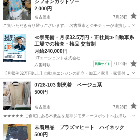
シフォンカットソー
2,000円
名古屋市
7月28日
ご覧いただき有り難うございます。 名古屋市とジモティーが連携して
運営しています。 粗⼤ごみ等の減量を⽬的にまだ使えるものをリユー
愛知
名古屋市
カットソー
リユース
≪寮完備・月収32.5万円・正社員≫自動車系
スしています。 ★★★★★ ご自宅にある不要品を是非ジモティースポ
工場での検査・検品 交替制
ットへお持...
月給240,000円
UTエージェント株式会社
7月23日
提携サイト
六番町駅
【月収例32万円以上】自動車エンジンの組立・加工／家具・家電付き
の社宅完備★／年間休日126日／未経験から高収入を目指せる！
愛知
名古屋市
六番町駅
その他
0728-103 割烹着 ベージュ系
《Javz1C》 詳細情報 ＜自動車エンジンの組立・加工＞ 電気自動車用
500円
発電エンジンなどを作ってい...
名古屋市
7月28日
★★★★★ ご自宅にある不要品を是非ジモティースポットへお持ち込
みしませんか？ 家電、趣味・スポーツ・レジャー用品、こども用品、
愛知
名古屋市
カットソー
割烹着
未着用品 プラズマヒート ハイネック
衣料服飾品、生活雑貨、家具、本、CD・DVDなどが無料でまとめて持
500円
ち込めます！ ※詳細はこ...