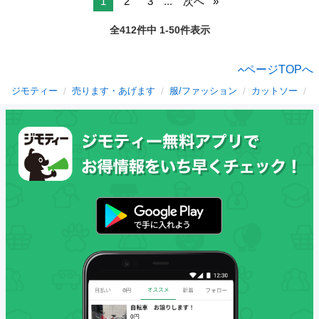
1
2
3
...
次へ
全412件中 1-50件表示
ページTOPへ
ジモティー
売ります・あげます
服/ファッション
カットソー