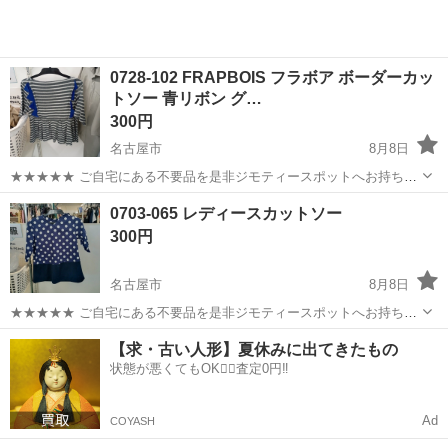
0728-102 FRAPBOIS フラボア ボーダーカッ
トソー 青リボン グ…
300円
名古屋市
8月8日
★★★★★ ご自宅にある不要品を是非ジモティースポットへお持ち込
みしませんか？ 家電、趣味・スポーツ・レジャー用品、こども用品、
愛知
名古屋市
カットソー
現地
0703-065 レディースカットソー
衣料服飾品、生活雑貨、家具、本、CD・DVDなどが無料でまとめて持
300円
ち込めます！ ※詳細はこ...
名古屋市
8月8日
★★★★★ ご自宅にある不要品を是非ジモティースポットへお持ち込
みしませんか？ 家電、趣味・スポーツ・レジャー用品、こども用品、
愛知
名古屋市
カットソー
現地
【求・古い人形】夏休みに出てきたもの
衣料服飾品、生活雑貨、家具、本、CD・DVDなどが無料でまとめて持
状態が悪くてもOK🙆‍♀️査定0円‼️
ち込めます！ ※詳細はこ...
Ad
COYASH