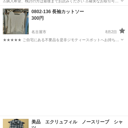
⚠️購入希望、検討の方は最後までお読みください ⚠️確実なお取引可能
な方のみお願いします 程よく肌見えするハイネックメロウ指穴トップ
愛知
名古屋市
カットソー
楽天
0802-136 長袖カットソー
スが登場 いつものコーディネートをワンランクアップ♪ メロウ トップ
300円
ス 数回使用 サイズ...
名古屋市
8月2日
★★★★★ ご自宅にある不要品を是非ジモティースポットへお持ち込
みしませんか？ 家電、趣味・スポーツ・レジャー用品、こども用品、
愛知
名古屋市
カットソー
現地
衣料服飾品、生活雑貨、家具、本、CD・DVDなどが無料でまとめて持
ち込めます！ ※詳細はこ...
美品 エクリュフィル ノースリーブ シャ
ツ