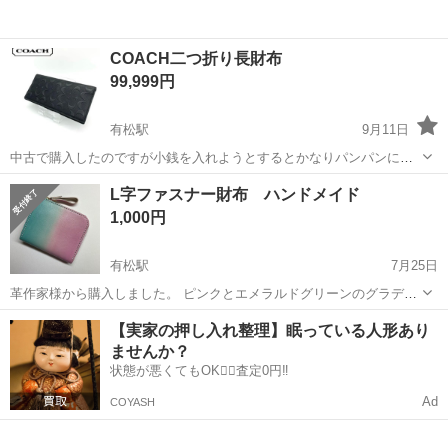
COACH二つ折り長財布
99,999円
有松駅
9月11日
中古で購入したのですが小銭を入れようとするとかなりパンパンにな
りお札の出し入れが不憫だったので出品しますm(_ _)m 質問や値段交
愛知
名古屋市
有松駅
小物
COACH
L字ファスナー財布 ハンドメイド
渉など御座いましたらお気軽にお問い合わせくださいm(_ _)m
1,000円
有松駅
7月25日
革作家様から購入しました。 ピンクとエメラルドグリーンのグラデー
ションがとっても魅力的です。 お札はコイン入れの下に沿わせて収納
愛知
名古屋市
有松駅
小物
エメラルドグリーン
【実家の押し入れ整理】眠っている人形あり
出来ます。 また、コイン入れをぐるりと巻く感じに収納することも出
ませんか？
来ます。 98gととても軽...
状態が悪くてもOK🙆‍♀️査定0円‼️
Ad
COYASH