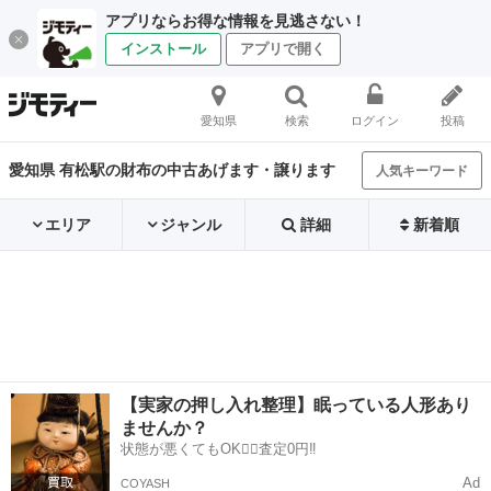
アプリならお得な情報を見逃さない！
インストール
アプリで開く
愛知県
検索
ログイン
投稿
愛知県 有松駅の財布の中古あげます・譲ります
人気キーワード
エリア
ジャンル
詳細
新着順
【実家の押し入れ整理】眠っている人形あり
ませんか？
状態が悪くてもOK🙆‍♀️査定0円‼️
Ad
COYASH