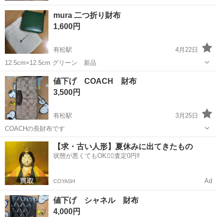
mura 二つ折り財布
1,600円
有松駅
4月22日
12.5cm×12.5cm グリーン 新品
愛知
名古屋市
有松駅
小物
グリーン
値下げ COACH 財布
3,500円
有松駅
3月25日
COACHの長財布です
愛知
名古屋市
有松駅
小物
COACH
【求・古い人形】夏休みに出てきたもの
状態が悪くてもOK🙆‍♀️査定0円‼️
Ad
COYASH
値下げ シャネル 財布
4,000円