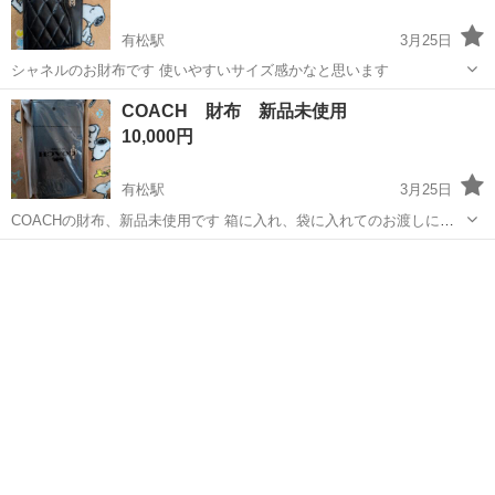
有松駅
3月25日
シャネルのお財布です 使いやすいサイズ感かなと思います
愛知
名古屋市
有松駅
小物
シャネル
COACH 財布 新品未使用
10,000円
有松駅
3月25日
COACHの財布、新品未使用です 箱に入れ、袋に入れてのお渡しにな
ります
愛知
名古屋市
有松駅
小物
COACH