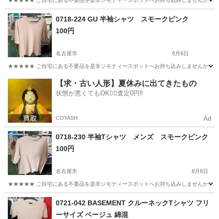
★★★★★ ご自宅にある不要品を是非ジモティースポットへお持ち込みしませんか？ 家
愛知
名古屋市
Tシャツ
0718-224 GU 半袖シャツ スモークピンク
100円
名古屋市
8月6日
★★★★★ ご自宅にある不要品を是非ジモティースポットへお持ち込みしませんか？ 家
愛知
名古屋市
ポロシャツ
スモーク
【求・古い人形】夏休みに出てきたもの
状態が悪くてもOK🙆‍♀️査定0円‼️
COYASH
Ad
0718-230 半袖Tシャツ メンズ スモークピンク
100円
名古屋市
8月6日
★★★★★ ご自宅にある不要品を是非ジモティースポットへお持ち込みしませんか？ 家
愛知
名古屋市
Tシャツ
スモーク
0721-042 BASEMENT クルーネックTシャツ フリ
ーサイズ ベージュ 綿混