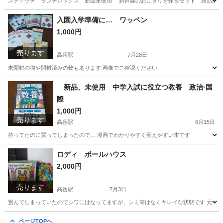
スティッチ ランチボックス 新品未使用 新幹線のおにぎりを作るセット 新品未使用 
愛知
名古屋市
高岳駅
子供用品
入園入学準備に… ワッペン
1,000円
売ります
高岳駅
7月28日
未開封の物や開封済みの物もあります 画像でご確認ください
愛知
名古屋市
高岳駅
その他
ワッペン
新品、未使用 中学入試に役立つ教養 政治·国
際
1,000円
売ります
高岳駅
6月15日
持ってたのに買ってしまったので… 漫画でわかりやすく覚えやすい本です
愛知
名古屋市
高岳駅
参考書
漫画
ロディ ボールハウス
2,000円
売ります
高岳駅
7月3日
畳んでしまっていたのでシワにはなってますが、シミ等はなくキレイな状態です 元々付
愛知
名古屋市
高岳駅
おもちゃ
ボール
ページTOPへ