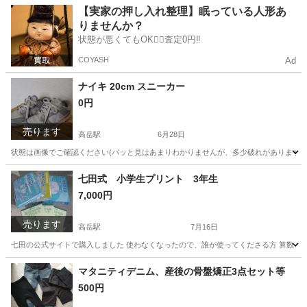
愛知
名古屋市
高岳駅
キッズ用品
キッズ
【実家の押し入れ整理】眠っている人形あ
りませんか？
状態が悪くてもOK🙆‍♀️査定0円‼️
COYASH
Ad
ナイキ 20cm スニーカー
0円
売ります
高岳駅
6月28日
状態は画像でご確認ください(パッと見はあまりわかりませんが、多少破れがあります)
愛知
名古屋市
高岳駅
キッズ用品
七田式 小学生プリント 3年生
7,000円
売ります
高岳駅
7月16日
七田の公式サイトで購入しました 使わなくなったので、誰が使ってくださる方 算数 10冊セットで
愛知
名古屋市
高岳駅
その他
算数
マタニティデニム、産後の骨盤矯正3点セット等
500円