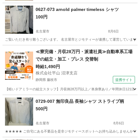
0627-073 arnold palmer timeless シャツ
100円
名古屋市
8月6日
ご覧いただき有り難うございます。 名古屋市とジモティーが連携して運営しています。 
愛知
名古屋市
シャツ
リユース
≪寮完備・月収28万円・派遣社員≫自動車系工場
での組立・加工・プレス 交替制
時給1,490円
株式会社平山 沼津支店
静岡県 藤枝市
提携サイト
【軽いドアミラーの組立スタッフ】月収例28万円以上／単身寮あり／年間休日121日／
静岡
藤枝市
その他
0729-007 無印良品 長袖シャツ ストライプ柄
500円
名古屋市
8月6日
★★★★★ ご自宅にある不要品を是非ジモティースポットへお持ち込みしませんか？ 家