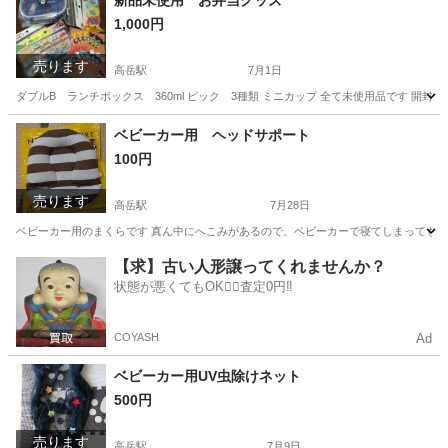
新品未使用 お弁当グッズ
1,000円
売ります
高岳駅
7月1日
ダブルB ランチボックス 360ml ピック 3種類 ミニカップ 全て未使用品です 開封
愛知
名古屋市
高岳駅
子供用品
グッズ
ベビーカー用 ヘッドサポート
100円
売ります
高岳駅
7月28日
ベビーカー用のまくらです 真ん中にへこみがあるので、ベビーカーで寝てしまっても、
愛知
名古屋市
高岳駅
ベビー用品
ベビーカー
【求】古い人形譲ってくれませんか？
状態が悪くてもOK🙆‍♀️査定0円‼️
COYASH
Ad
ベビーカー用UV虫除けネット
500円
売ります
高岳駅
7月9日