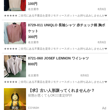
100円
名古屋市
8月6日
★★★★★ ご自宅にある不要品を是非ジモティースポットへお持ち込みしませんか？ 家
愛知
名古屋市
Tシャツ
現地
0729-011 UNIQLO 長袖シャツ 赤チェック柄 胸ポ
ケット
300円
名古屋市
8月6日
★★★★★ ご自宅にある不要品を是非ジモティースポットへお持ち込みしませんか？ 家
愛知
名古屋市
シャツ
チェック柄
0721-060 JOSEF LENNON ワイシャツ
800円
名古屋市
8月6日
★★★★★ ご自宅にある不要品を是非ジモティースポットへお持ち込みしませんか？ 家
愛知
名古屋市
シャツ
JOSEF
【求】古い人形譲ってくれませんか？
状態が悪くてもOK🙆‍♀️査定0円‼️
COYASH
Ad