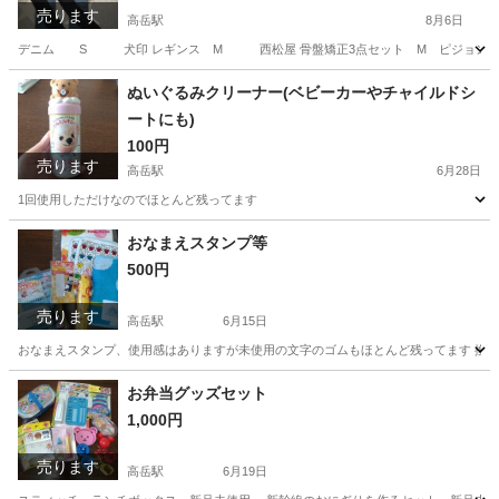
売ります
高岳駅
8月6日
デニム S 犬印 レギンス M 西松屋 骨盤矯正3点セット M ピジョン デニ
愛知
名古屋市
高岳駅
マタニティ用品
骨盤矯正
ぬいぐるみクリーナー(ベビーカーやチャイルドシ
ートにも)
100円
売ります
高岳駅
6月28日
1回使用しただけなのでほとんど残ってます
愛知
名古屋市
高岳駅
ベビー用品
クリーナー
おなまえスタンプ等
500円
売ります
高岳駅
6月15日
おなまえスタンプ、使用感はありますが未使用の文字のゴムもほとんど残ってます 換えの
愛知
名古屋市
高岳駅
子供用品
スタンプ
お弁当グッズセット
1,000円
売ります
高岳駅
6月19日