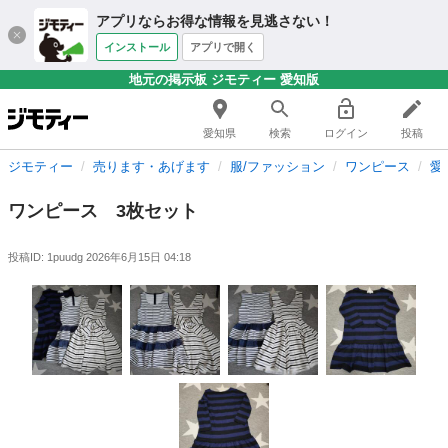
アプリならお得な情報を見逃さない！
インストール
アプリで開く
地元の掲示板 ジモティー 愛知版
愛知県
検索
ログイン
投稿
ジモティー
売ります・あげます
服/ファッション
ワンピース
愛
ワンピース 3枚セット
投稿ID: 1puudg
2026年6月15日 04:18