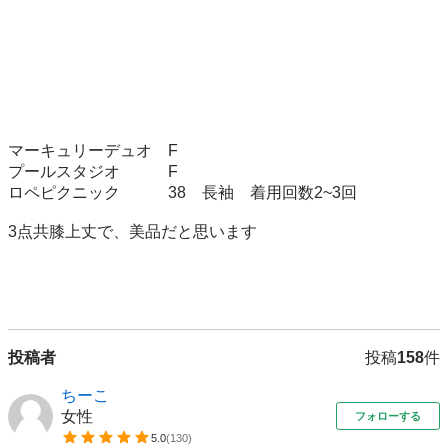
マーキュリーデュオ　F　

プールスタジオ　　　F

ロペピクニック　　　38　長袖　着用回数2~3回

3点共膝上丈で、美品だと思います

投稿者
投稿
158
件
ちーこ
女性
フォローする
5.0
(
130
)