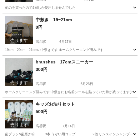
他のを買ったので2回しか使用しませんでした
愛知
名古屋市
高岳駅
ベビー用品
ネット
中敷き 19~21cm
0円
売ります
高岳駅
6月17日
19cm 20cm 21cmの中敷きです ホームクリーニング済みです
愛知
名古屋市
高岳駅
キッズ用品
branshes 17cmスニーカー
300円
売ります
高岳駅
6月23日
ホームクリーニング済みです 中敷きにお名前シールを貼っていた跡が残ってます(ベタつ
愛知
名古屋市
高岳駅
キッズ用品
状態
キッズお泊りセット
500円
売ります
高岳駅
7月14日
歯ブラシ&歯磨き粉 3本 うがい用コップ 2個 リンスインシャンプ