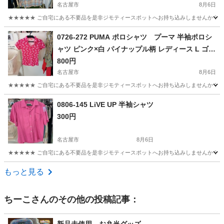
名古屋市
8月6日
★★★★★ ご自宅にある不要品を是非ジモティースポットへお持ち込みしませんか？ 家
愛知
名古屋市
シャツ
エディーバウアー
0726-272 PUMA ポロシャツ プーマ 半袖ポロシ
ャツ ピンク×白 パイナップル柄 レディース L ゴル
フウェア PUMA
800円
名古屋市
8月6日
★★★★★ ご自宅にある不要品を是非ジモティースポットへお持ち込みしませんか？ 家
愛知
名古屋市
ポロシャツ
PUMA
0806-145 LiVE UP 半袖シャツ
300円
名古屋市
8月6日
★★★★★ ご自宅にある不要品を是非ジモティースポットへお持ち込みしませんか？ 家
愛知
名古屋市
シャツ
現地
もっと見る
ちーこ
さんのその他の投稿記事：