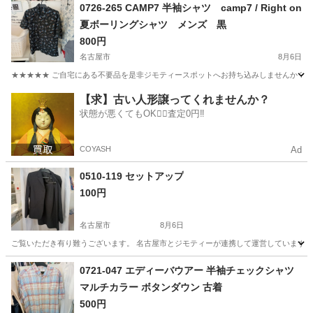
愛知
名古屋市
シャツ
現地
0726-265 CAMP7 半袖シャツ camp7 / Right on
夏ボーリングシャツ メンズ 黒
800円
名古屋市
8月6日
★★★★★ ご自宅にある不要品を是非ジモティースポットへお持ち込みしませんか？ 家
愛知
名古屋市
シャツ
MP7
【求】古い人形譲ってくれませんか？
状態が悪くてもOK🙆‍♀️査定0円‼️
COYASH
Ad
0510-119 セットアップ
100円
名古屋市
8月6日
ご覧いただき有り難うございます。 名古屋市とジモティーが連携して運営しています。 
愛知
名古屋市
服/ファッション
リユース
0721-047 エディーバウアー 半袖チェックシャツ
マルチカラー ボタンダウン 古着
500円