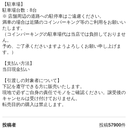
【駐⾞場】

駐車場台数：8台

※ 店舗周辺の道路への駐停車はご遠慮ください。

満車の場合は近隣のコインパーキング等のご利用をお願いい
たします。

（コインパーキングの駐車場代は当店では負担しておりませ
ん。

予め、ご了承くださいますようよろしくお願い申し上げま
す。）

【⽀払い⽅法】

当日現金払い

【引渡しの対象者について】

下記を遵守できる⽅に販売いたします。

現地で必ずご⾃⾝の責任でモノをご確認ください。譲受後の
キャンセルは受け付けておりません。

転売⽬的の購⼊は禁⽌します。
投稿者
投稿
57900
件