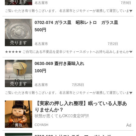
売ります
名古屋市
7月9日
ご覧いただき有り難うございます。 名古屋市とジモティーが連携して運営しています。 
愛知
名古屋市
おもちゃ
リユース
0702-074 ガラス皿 昭和レトロ ガラス皿
500円
売ります
名古屋市
7月2日
★★★★★ ご自宅にある不要品を是非ジモティースポットへお持ち込みしませんか？ 家
愛知
名古屋市
食器
ガラス
0630-069 蓋付き薬味入れ
100円
売ります
名古屋市
7月25日
ご覧いただき有り難うございます。 名古屋市とジモティーが連携して運営しています。 
愛知
名古屋市
食器
リユース
【実家の押し入れ整理】眠っている人形あ
りませんか？
状態が悪くてもOK🙆‍♀️査定0円‼️
COYASH
Ad