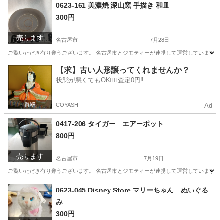
愛知
名古屋市
生活雑貨
リユース
0623-161 美濃焼 深山窯 手描き 和皿
300円
売ります
名古屋市
7月28日
ご覧いただき有り難うございます。 名古屋市とジモティーが連携して運営しています。 
愛知
名古屋市
食器
リユース
【求】古い人形譲ってくれませんか？
状態が悪くてもOK🙆‍♀️査定0円‼️
COYASH
Ad
0417-206 タイガー エアーポット
800円
売ります
名古屋市
7月19日
ご覧いただき有り難うございます。 名古屋市とジモティーが連携して運営しています。 
愛知
名古屋市
生活雑貨
リユース
0623-045 Disney Store マリーちゃん ぬいぐる
み
300円