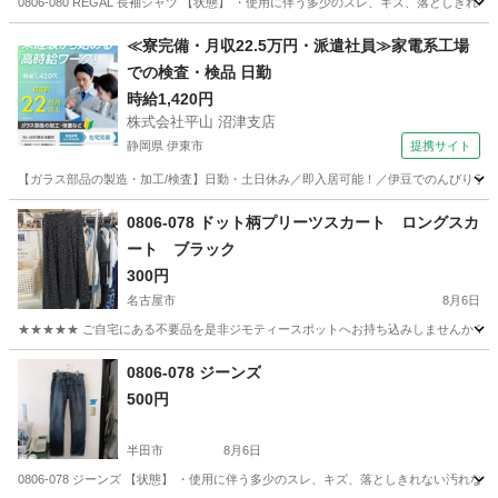
0806-080 REGAL 長袖シャツ 【状態】 ・使用に伴う多少のスレ、キズ、落とし
愛知
半田市
シャツ
現地
≪寮完備・月収22.5万円・派遣社員≫家電系工場
での検査・検品 日勤
時給1,420円
株式会社平山 沼津支店
静岡県 伊東市
提携サイト
【ガラス部品の製造・加工/検査】日勤・土日休み／即入居可能！／伊豆でのんびりライフ♪
静岡
伊東市
その他
0806-078 ドット柄プリーツスカート ロングスカ
ート ブラック
300円
名古屋市
8月6日
★★★★★ ご自宅にある不要品を是非ジモティースポットへお持ち込みしませんか？ 家
愛知
名古屋市
スカート
ロングスカート
0806-078 ジーンズ
500円
半田市
8月6日
0806-078 ジーンズ 【状態】 ・使用に伴う多少のスレ、キズ、落としきれない汚れ