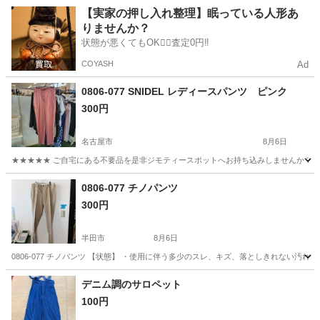
愛知
半田市
ジーンズ/デニム
現地
【実家の押し入れ整理】眠っている人形あ
りませんか？
状態が悪くてもOK🙆‍♀️査定0円‼️
COYASH
Ad
0806-077 SNIDEL レディースパンツ ピンク
300円
名古屋市
8月6日
★★★★★ ご自宅にある不要品を是非ジモティースポットへお持ち込みしませんか？ 家
愛知
名古屋市
ボトムス
現地
0806-077 チノパンツ
300円
半田市
8月6日
0806-077 チノパンツ 【状態】 ・使用に伴う多少のスレ、キズ、落としきれない汚
愛知
半田市
パンツ
現地
デニム調のサロペット
100円