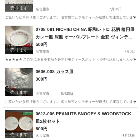
売ります
名古屋市
7月28日
ご覧いただき有り難うございます。 名古屋市とジモティーが連携して運営しています。 
愛知
名古屋市
食器
リユース
0708-061 NICHIEI CHINA 昭和レトロ 花柄 楕円皿
カレー皿 深皿 オーバルプレート 金彩 ヴィンテー
ジ
500円
売ります
名古屋市
7月8日
★★★★★ ご自宅にある不要品を是非ジモティースポットへお持ち込みしませんか？ 家
愛知
名古屋市
食器
ヴィンテージ
0606-008 ガラス皿
300円
売ります
名古屋市
6月20日
ご覧いただき有り難うございます。 名古屋市とジモティーが連携して運営しています。 
愛知
名古屋市
食器
リユース
0613-006 PEANUTS SNOOPY & WOODSTOCK
皿2枚セット
500円
売ります
名古屋市
6月13日