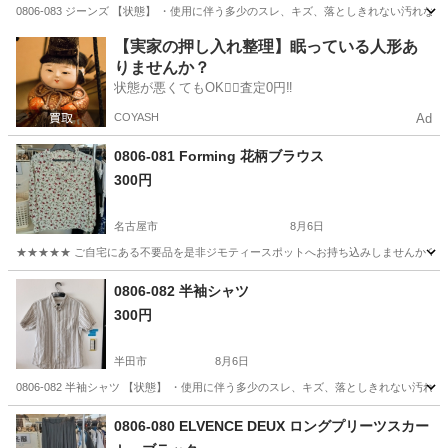
0806-083 ジーンズ 【状態】 ・使用に伴う多少のスレ、キズ、落としきれない汚れ
愛知
半田市
ジーンズ/デニム
現地
【実家の押し入れ整理】眠っている人形あ
りませんか？
状態が悪くてもOK🙆‍♀️査定0円‼️
COYASH
Ad
0806-081 Forming 花柄ブラウス
300円
名古屋市
8月6日
★★★★★ ご自宅にある不要品を是非ジモティースポットへお持ち込みしませんか？ 家
愛知
名古屋市
ブラウス
現地
0806-082 半袖シャツ
300円
半田市
8月6日
0806-082 半袖シャツ 【状態】 ・使用に伴う多少のスレ、キズ、落としきれない汚
愛知
半田市
シャツ
現地
0806-080 ELVENCE DEUX ロングプリーツスカー