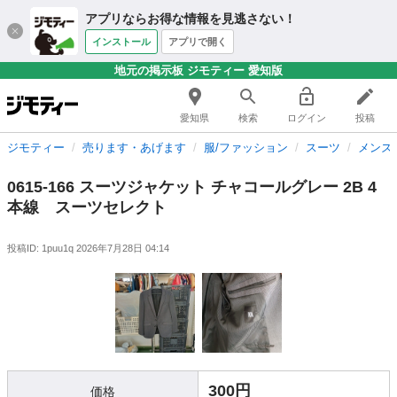
アプリならお得な情報を見逃さない！
インストール
アプリで開く
地元の掲示板 ジモティー 愛知版
愛知県
検索
ログイン
投稿
ジモティー
売ります・あげます
服/ファッション
スーツ
メンズ
0615-166 スーツジャケット チャコールグレー 2B 4
本線 スーツセレクト
投稿ID: 1puu1q
2026年7月28日 04:14
300円
価格