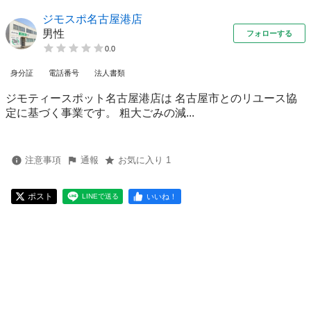
ジモスポ名古屋港店
男性
フォローする
0.0
身分証
電話番号
法人書類
ジモティースポット名古屋港店は 名古屋市とのリユース協
定に基づく事業です。 粗⼤ごみの減...
注意事項
通報
お気に入り 1
ポスト
いいね！
LINEで送る