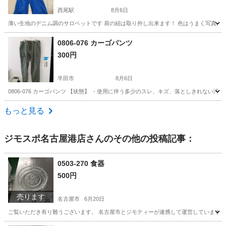
西尾駅
8月6日
薄い生地のデニム調のサロペットです 肩の紐は取り外し出来ます！ 色はうまく写真が
愛知
西尾市
西尾駅
ボトムス
0806-076 カーゴパンツ
300円
半田市
8月6日
0806-076 カーゴパンツ 【状態】 ・使用に伴う多少のスレ、キズ、落としきれない
愛知
半田市
パンツ
カーゴパンツ
もっと見る
ジモスポ名古屋港店
さんのその他の投稿記事：
0503-270 食器
500円
売ります
名古屋市
6月20日
ご覧いただき有り難うございます。 名古屋市とジモティーが連携して運営しています。 