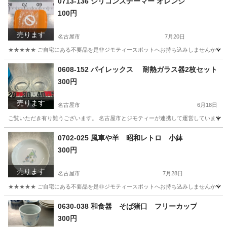
0713-136 シリコンスチーマー オレンジ
100円
売ります
名古屋市
7月20日
★★★★★ ご自宅にある不要品を是非ジモティースポットへお持ち込みしませんか？ 家
愛知
名古屋市
収納家具
スチーマー
0608-152 パイレックス 耐熱ガラス器2枚セット
300円
売ります
名古屋市
6月18日
ご覧いただき有り難うございます。 名古屋市とジモティーが連携して運営しています。 
愛知
名古屋市
食器
リユース
0702-025 風車や羊 昭和レトロ 小鉢
300円
売ります
名古屋市
7月28日
★★★★★ ご自宅にある不要品を是非ジモティースポットへお持ち込みしませんか？ 家
愛知
名古屋市
食器
小鉢
0630-038 和食器 そば猪口 フリーカップ
300円