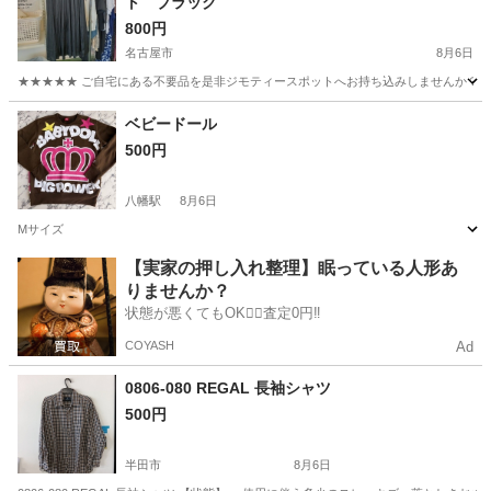
ト ブラック
800円
名古屋市
8月6日
★★★★★ ご自宅にある不要品を是非ジモティースポットへお持ち込みしませんか？ 家
愛知
名古屋市
その他
現地
ベビードール
500円
八幡駅
8月6日
Mサイズ
愛知
豊川市
八幡駅
その他
【実家の押し入れ整理】眠っている人形あ
りませんか？
状態が悪くてもOK🙆‍♀️査定0円‼️
COYASH
Ad
0806-080 REGAL 長袖シャツ
500円
半田市
8月6日